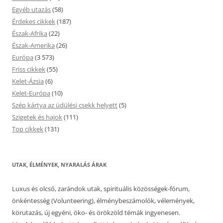
Egyéb utazás
(58)
Érdekes cikkek
(187)
Észak-Afrika
(22)
Észak-Amerika
(26)
Európa
(3 573)
Friss cikkek
(55)
Kelet-Ázsia
(6)
Kelet-Európa
(10)
Szép kártya az üdülési csekk helyett
(5)
Szigetek és hajok
(111)
Top cikkek
(131)
UTAK, ÉLMÉNYEK, NYARALÁS ÁRAK
Luxus és olcsó, zarándok utak, spirituális közösségek-fórum,
önkéntesség (Volunteering), élménybeszámolók, vélemények,
körutazás, új egyéni, öko- és örökzöld témák ingyenesen.