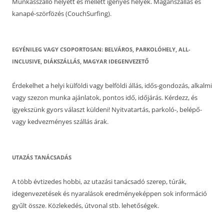
Munkásszálló helyett és mellett igényes helyek. Magánszállás és
kanapé-szörfözés (CouchSurfing).
EGYÉNILEG VAGY CSOPORTOSAN: BELVÁROS, PARKOLÓHELY, ALL-
INCLUSIVE, DIÁKSZÁLLÁS, MAGYAR IDEGENVEZETŐ
Érdekelhet a helyi külföldi vagy belföldi állás, idős-gondozás, alkalmi
vagy szezon munka ajánlatok, pontos idő, időjárás. Kérdezz, és
igyekszünk gyors választ küldeni! Nyitvatartás, parkoló-, belépő-
vagy kedvezményes szállás árak.
UTAZÁS TANÁCSADÁS
A több évtizedes hobbi, az utazási tanácsadó szerep, túrák,
idegenvezetések és nyaralások eredményeképpen sok információ
gyűlt össze. Közlekedés, útvonal stb. lehetőségek.