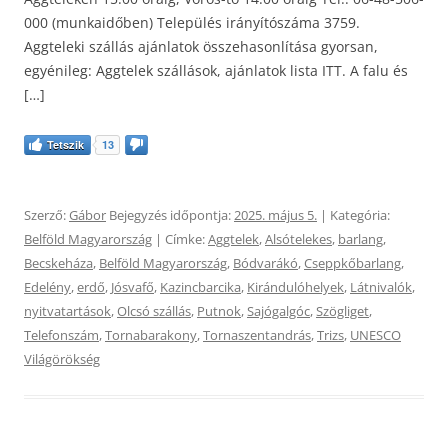
000 (munkaidőben) Település irányítószáma 3759.
Aggteleki szállás ajánlatok összehasonlítása gyorsan,
egyénileg: Aggtelek szállások, ajánlatok lista ITT. A falu és
[…]
Tetszik
13
Szerző:
Gábor
Bejegyzés időpontja:
2025. május 5.
| Kategória:
Belföld Magyarország
| Címke:
Aggtelek
,
Alsótelekes
,
barlang
,
Becskeháza
,
Belföld Magyarország
,
Bódvarákó
,
Cseppkőbarlang
,
Edelény
,
erdő
,
Jósvafő
,
Kazincbarcika
,
Kirándulóhelyek
,
Látnivalók
,
nyitvatartások
,
Olcsó szállás
,
Putnok
,
Sajógalgóc
,
Szögliget
,
Telefonszám
,
Tornabarakony
,
Tornaszentandrás
,
Trizs
,
UNESCO
Világörökség