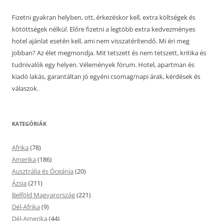
Fizetni gyakran helyben, ott, érkezéskor kell, extra költségek és
kötöttségek nélkül. Előre fizetni a legtöbb extra kedvezményes
hotel ajánlat esetén kell, ami nem visszatérítendő. Mi éri meg
jobban? Az élet megmondja. Mit tetszett és nem tetszett, kritika és
tudnivalók egy helyen. Vélemények fórum. Hotel, apartman és
kiadó lakás, garantáltan jó egyéni csomag/napi árak, kérdések és
válaszok.
KATEGÓRIÁK
Afrika
(78)
Amerika
(186)
Ausztrália és Óceánia
(20)
Ázsia
(211)
Belföld Magyarország
(221)
Dél-Afrika
(9)
Dél-Amerika
(44)