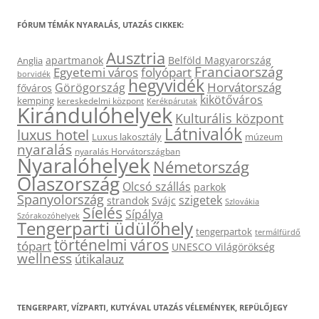
FÓRUM TÉMÁK NYARALÁS, UTAZÁS CIKKEK:
Ausztria
apartmanok
Belföld Magyarország
Anglia
Franciaország
Egyetemi város
folyópart
borvidék
hegyvidék
Horvátország
Görögország
főváros
kikötőváros
kemping
kereskedelmi központ
Kerékpárutak
Kirándulóhelyek
Kulturális központ
Látnivalók
luxus hotel
Luxus lakosztály
múzeum
nyaralás
nyaralás Horvátországban
Nyaralóhelyek
Németország
Olaszország
Olcsó szállás
parkok
Spanyolország
szigetek
strandok
Svájc
Szlovákia
Síelés
Sípálya
Szórakozóhelyek
Tengerparti üdülőhely
tengerpartok
termálfürdő
történelmi város
tópart
UNESCO Világörökség
wellness
útikalauz
TENGERPART, VÍZPARTI, KUTYÁVAL UTAZÁS VÉLEMÉNYEK, REPÜLŐJEGY