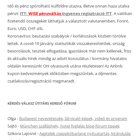
Idő és pénz spórolható külföldre utazva, illetve onnan haza utalva
pénzt:
ITT:
WISE pénzváltás
Ingyenes regisztráció ITT
. A valóban
fizetendő összegeket láthatjuk a választott valutanemben, Forint,
Euro, USD, CHF stb.
Koronavírus: beutazási szabályok / korlátozások közben törölve
lettek. A covid-19 járvány statisztikák visszakereshetőek, ország
besorolások, tesztek elfogadása, igazolások már nem kellenek, friss
és aktuális hírek mindig az adott konzulátus / kormány hivatalos
oldalán keressünk! Ott olvassunk utána részletesen! Az Airbnb
kupon kedvezmények időközben megszűntek, a díjmentes
csatlakozás/regisztráció megmaradt.
KÉRDÉS-VÁLASZ ÚTITÁRS KERESŐ FÓRUM
Olga
-
Budapest nevezetesség, látnivaló képek, videó és program
Sajtó
-
München szálláshely, hotel foglalás blog-fórum tippek
Szikora Lajosné
-
Aggtelek cseppkőbarlang nyitvatartás, kirándulás