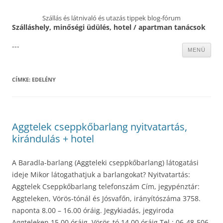
Szállás és látnivaló és utazás tippek blog-fórum
Szálláshely, minőségi üdülés, hotel / apartman tanácsok
---
Kilépés
MENÜ
a
tartalomba
CÍMKE:
EDELÉNY
Aggtelek cseppkőbarlang nyitvatartás,
kirándulás + hotel
A Baradla-barlang (Aggteleki cseppkőbarlang) látogatási
ideje Mikor látogathatjuk a barlangokat? Nyitvatartás:
Aggtelek Cseppkőbarlang telefonszám Cím, jegypénztár:
Aggteleken, Vörös-tónál és Jósvafőn, irányítószáma 3758.
naponta 8.00 – 16.00 óráig. Jegykiadás, jegyiroda
Aggteleken 15.00 óráig, Vörös-tó 14.00 óráig Tel.: 06-48-506-