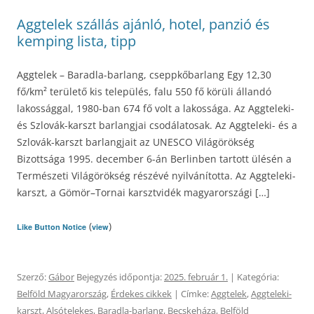
Aggtelek szállás ajánló, hotel, panzió és
kemping lista, tipp
Aggtelek – Baradla-barlang, cseppkőbarlang Egy 12,30
fő/km² területő kis település, falu 550 fő körüli állandó
lakossággal, 1980-ban 674 fő volt a lakossága. Az Aggteleki-
és Szlovák-karszt barlangjai csodálatosak. Az Aggteleki- és a
Szlovák-karszt barlangjait az UNESCO Világörökség
Bizottsága 1995. december 6-án Berlinben tartott ülésén a
Természeti Világörökség részévé nyilvánította. Az Aggteleki-
karszt, a Gömör–Tornai karsztvidék magyarországi […]
(
)
Like Button Notice
view
Szerző:
Gábor
Bejegyzés időpontja:
2025. február 1.
| Kategória:
Belföld Magyarország
,
Érdekes cikkek
| Címke:
Aggtelek
,
Aggteleki-
karszt
,
Alsótelekes
,
Baradla-barlang
,
Becskeháza
,
Belföld