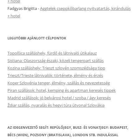
+ hotel
Fadgyas Brigitta
-
Aggtelek cseppkőbarlang nyitvatartás, kirándulás
+ hotel
LEGUTÓBBI AJÁNLOTT CÉLPONTOK
Topolšica szálláshely, fürdő és látnivaló útikalauz
Sistiana: Olaszország északi, közeli tengerpart szállás
Kozina szálláshely: Trieszt szlovén szomszédsága tipp
Trieszt/Trieste látnivalók: története, élmény és érzés
Koper Szlovénia tenger, élmény, szállás és nevezetesség
Piran szállások: hotel, kemping és apartman keresés tippek
Madrid szállások: jó belvárosi hotel / szoba / ágy keresés
Ždiar szállás, nyaralás és hegyi túra útvonal Szlovákia
AZ IDEGENVEZETŐ SEGÍT: REPÜLŐJEGY, BUSZ- ÉS VONATJEGY: BUDAPEST,
BÉCS (WIEN), POZSONY (BRATISLAVA), LONDON STB. INDULÁSSAL