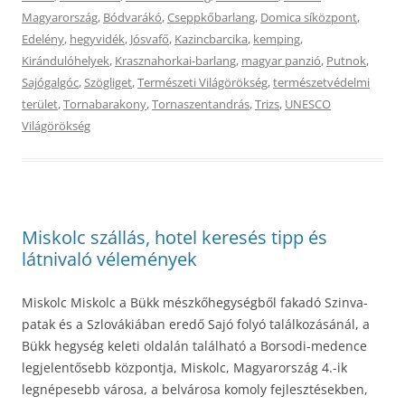
Magyarország
,
Bódvarákó
,
Cseppkőbarlang
,
Domica síközpont
,
Edelény
,
hegyvidék
,
Jósvafő
,
Kazincbarcika
,
kemping
,
Kirándulóhelyek
,
Krasznahorkai-barlang
,
magyar panzió
,
Putnok
,
Sajógalgóc
,
Szögliget
,
Természeti Világörökség
,
természetvédelmi
terület
,
Tornabarakony
,
Tornaszentandrás
,
Trizs
,
UNESCO
Világörökség
Miskolc szállás, hotel keresés tipp és
látnivaló vélemények
Miskolc Miskolc a Bükk mészkőhegységből fakadó Szinva-
patak és a Szlovákiában eredő Sajó folyó találkozásánál, a
Bükk hegység keleti oldalán található a Borsodi-medence
legjelentősebb központja, Miskolc, Magyarország 4.-ik
legnépesebb városa, a belvárosa komoly fejlesztésekben,