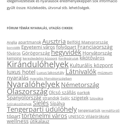
idegenvezetések és nyaralások eredményeképpen sok információ
gyűlt össze. Közlekedés, útvonal stb. lehetőségek.
FÓRUM TÉMÁK NYARALÁS, UTAZÁS CIKKEK:
Ausztria
apartmanok
Belföld Magyarország
Anglia
Franciaország
Egyetemi város
folyópart
borvidék
hegyvidék
Horvátország
Görögország
főváros
kikötőváros
kemping
kereskedelmi központ
Kerékpárutak
Kirándulóhelyek
Kulturális központ
Látnivalók
luxus hotel
Luxus lakosztály
múzeum
nyaralás
nyaralás Horvátországban
Nyaralóhelyek
Németország
Olaszország
Olcsó szállás
parkok
Spanyolország
szigetek
strandok
Svájc
Szlovákia
Síelés
Sípálya
Szórakozóhelyek
Tengerparti üdülőhely
tengerpartok
termálfürdő
történelmi város
tópart
UNESCO Világörökség
wellness
útikalauz