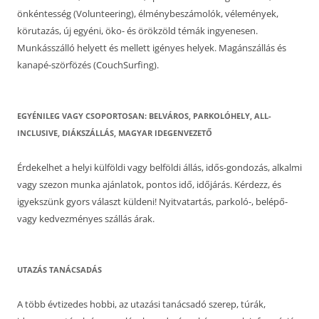
önkéntesség (Volunteering), élménybeszámolók, vélemények,
körutazás, új egyéni, öko- és örökzöld témák ingyenesen.
Munkásszálló helyett és mellett igényes helyek. Magánszállás és
kanapé-szörfözés (CouchSurfing).
EGYÉNILEG VAGY CSOPORTOSAN: BELVÁROS, PARKOLÓHELY, ALL-
INCLUSIVE, DIÁKSZÁLLÁS, MAGYAR IDEGENVEZETŐ
Érdekelhet a helyi külföldi vagy belföldi állás, idős-gondozás, alkalmi
vagy szezon munka ajánlatok, pontos idő, időjárás. Kérdezz, és
igyekszünk gyors választ küldeni! Nyitvatartás, parkoló-, belépő-
vagy kedvezményes szállás árak.
UTAZÁS TANÁCSADÁS
A több évtizedes hobbi, az utazási tanácsadó szerep, túrák,