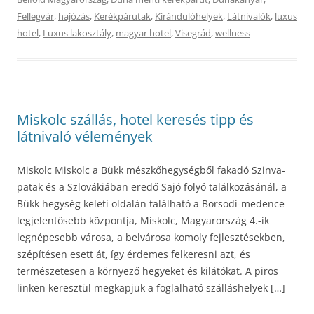
Fellegvár
,
hajózás
,
Kerékpárutak
,
Kirándulóhelyek
,
Látnivalók
,
luxus
hotel
,
Luxus lakosztály
,
magyar hotel
,
Visegrád
,
wellness
Miskolc szállás, hotel keresés tipp és
látnivaló vélemények
Miskolc Miskolc a Bükk mészkőhegységből fakadó Szinva-
patak és a Szlovákiában eredő Sajó folyó találkozásánál, a
Bükk hegység keleti oldalán található a Borsodi-medence
legjelentősebb központja, Miskolc, Magyarország 4.-ik
legnépesebb városa, a belvárosa komoly fejlesztésekben,
szépítésen esett át, így érdemes felkeresni azt, és
természetesen a környező hegyeket és kilátókat. A piros
linken keresztül megkapjuk a foglalható szálláshelyek […]