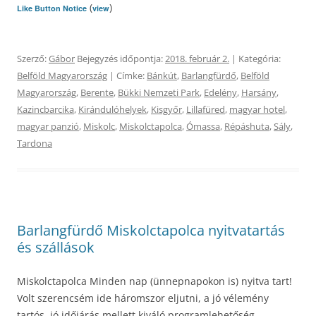
(
)
Like Button Notice
view
Szerző:
Gábor
Bejegyzés időpontja:
2018. február 2.
| Kategória:
Belföld Magyarország
| Címke:
Bánkút
,
Barlangfürdő
,
Belföld
Magyarország
,
Berente
,
Bükki Nemzeti Park
,
Edelény
,
Harsány
,
Kazincbarcika
,
Kirándulóhelyek
,
Kisgyőr
,
Lillafüred
,
magyar hotel
,
magyar panzió
,
Miskolc
,
Miskolctapolca
,
Ómassa
,
Répáshuta
,
Sály
,
Tardona
Barlangfürdő Miskolctapolca nyitvatartás
és szállások
Miskolctapolca Minden nap (ünnepnapokon is) nyitva tart!
Volt szerencsém ide háromszor eljutni, a jó vélemény
tartós, jó időjárás mellett kiváló programlehetőség