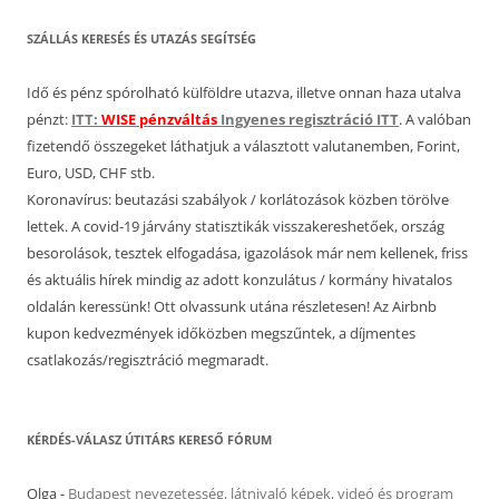
SZÁLLÁS KERESÉS ÉS UTAZÁS SEGÍTSÉG
Idő és pénz spórolható külföldre utazva, illetve onnan haza utalva
pénzt:
ITT:
WISE pénzváltás
Ingyenes regisztráció ITT
. A valóban
fizetendő összegeket láthatjuk a választott valutanemben, Forint,
Euro, USD, CHF stb.
Koronavírus: beutazási szabályok / korlátozások közben törölve
lettek. A covid-19 járvány statisztikák visszakereshetőek, ország
besorolások, tesztek elfogadása, igazolások már nem kellenek, friss
és aktuális hírek mindig az adott konzulátus / kormány hivatalos
oldalán keressünk! Ott olvassunk utána részletesen! Az Airbnb
kupon kedvezmények időközben megszűntek, a díjmentes
csatlakozás/regisztráció megmaradt.
KÉRDÉS-VÁLASZ ÚTITÁRS KERESŐ FÓRUM
Olga
-
Budapest nevezetesség, látnivaló képek, videó és program