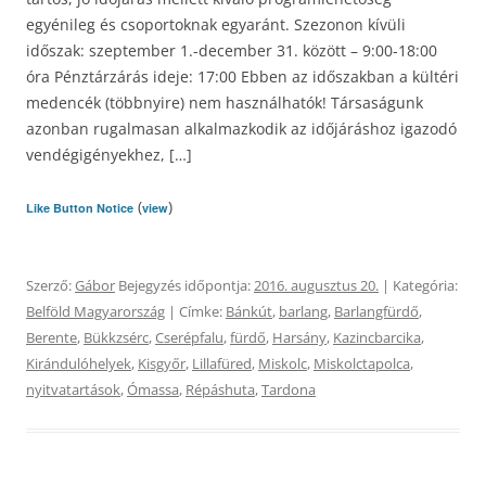
egyénileg és csoportoknak egyaránt. Szezonon kívüli
időszak: szeptember 1.-december 31. között – 9:00-18:00
óra Pénztárzárás ideje: 17:00 Ebben az időszakban a kültéri
medencék (többnyire) nem használhatók! Társaságunk
azonban rugalmasan alkalmazkodik az időjáráshoz igazodó
vendégigényekhez, […]
(
)
Like Button Notice
view
Szerző:
Gábor
Bejegyzés időpontja:
2016. augusztus 20.
| Kategória:
Belföld Magyarország
| Címke:
Bánkút
,
barlang
,
Barlangfürdő
,
Berente
,
Bükkzsérc
,
Cserépfalu
,
fürdő
,
Harsány
,
Kazincbarcika
,
Kirándulóhelyek
,
Kisgyőr
,
Lillafüred
,
Miskolc
,
Miskolctapolca
,
nyitvatartások
,
Ómassa
,
Répáshuta
,
Tardona