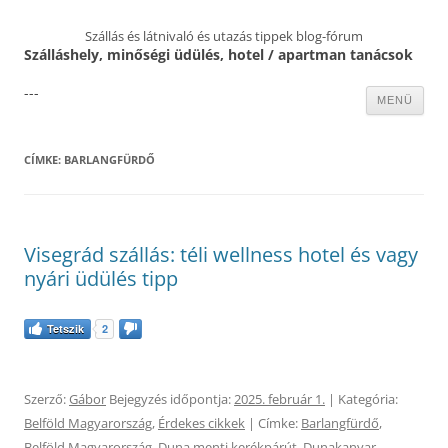
Szállás és látnivaló és utazás tippek blog-fórum
Szálláshely, minőségi üdülés, hotel / apartman tanácsok
---
Kilépés
MENÜ
a
tartalomba
CÍMKE:
BARLANGFÜRDŐ
Visegrád szállás: téli wellness hotel és vagy
nyári üdülés tipp
Tetszik
2
Szerző:
Gábor
Bejegyzés időpontja:
2025. február 1.
| Kategória:
Belföld Magyarország
,
Érdekes cikkek
| Címke:
Barlangfürdő
,
Belföld Magyarország
,
Duna menti kerékpárút
,
Dunakanyar
,