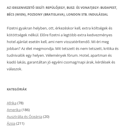
AZ IDEGENVEZETŐ SEGÍT: REPÜLŐJEGY, BUSZ- ÉS VONATJEGY: BUDAPEST,
BÉCS (WIEN), POZSONY (BRATISLAVA), LONDON STB. INDULÁSSAL
Fizetni gyakran helyben, ott, érkezéskor kell, extra költségek és
kötöttségek nélkül. Előre fizetni a legtöbb extra kedvezményes
hotel ajánlat esetén kell, ami nem visszatérítendő. Mi éri meg
jobban? Az élet megmondja. Mit tetszett és nem tetszett, kritika és
tudnivalók egy helyen. Vélemények fórum. Hotel, apartman és
kiadó lakás, garantáltan jó egyéni csomag/napi árak, kérdések és
válaszok.
KATEGÓRIÁK
Afrika
(78)
Amerika
(186)
Ausztrália és Óceánia
(20)
Ázsia
(211)