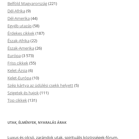
Belföld Magyarország
(221)
Dél-Afrika
(9)
Dél-Amerika
(44)
Egyéb utazás
(58)
Érdekes cikkek
(187)
Észak-Afrika
(22)
Észak-Amerika
(26)
Európa
(3 573)
Friss cikkek
(55)
Kelet-Ázsia
(6)
Kelet-Európa
(10)
Szép kártya az üdülési csekk helyett
(5)
Szigetek és hajok
(111)
Top cikkek
(131)
UTAK, ÉLMÉNYEK, NYARALÁS ÁRAK
Luxus és olcsó, zarándok utak, spirituális közösségek-fórum,