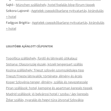
Sajtó
-
München szálláshely, hotel foglalás blog-fórum tippek
Szikora Lajosné
-
Aggtelek cseppkőbarlang nyitvatartás, kirándulás
+ hotel
Fadgyas Brigitta
-
Aggtelek cseppkőbarlang nyitvatartás, kirándulás
+ hotel
LEGUTÓBBI AJÁNLOTT CÉLPONTOK
Topolšica szálláshely, fürdő és látnivaló útikalauz
Sistiana: Olaszország északi, közeli tengerpart szállás
Kozina szálláshely: Trieszt szlovén szomszédsága tipp
Trieszt/Trieste látnivalók: története, élmény és érzés
Koper Szlovénia tenger, élmény, szállás és nevezetesség
Piran szállások: hotel, kemping és apartman keresés tippek
Madrid szállások: jó belvárosi hotel / szoba / ágy keresés
Ždiar szállás, nyaralás és hegyi túra útvonal Szlovákia