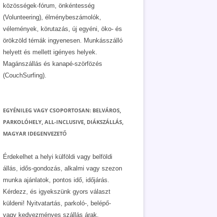
közösségek-fórum, önkéntesség
(Volunteering), élménybeszámolók,
vélemények, körutazás, új egyéni, öko- és
örökzöld témák ingyenesen. Munkásszálló
helyett és mellett igényes helyek.
Magánszállás és kanapé-szörfözés
(CouchSurfing).
EGYÉNILEG VAGY CSOPORTOSAN: BELVÁROS,
PARKOLÓHELY, ALL-INCLUSIVE, DIÁKSZÁLLÁS,
MAGYAR IDEGENVEZETŐ
Érdekelhet a helyi külföldi vagy belföldi
állás, idős-gondozás, alkalmi vagy szezon
munka ajánlatok, pontos idő, időjárás.
Kérdezz, és igyekszünk gyors választ
küldeni! Nyitvatartás, parkoló-, belépő-
vagy kedvezményes szállás árak.