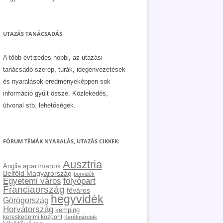
UTAZÁS TANÁCSADÁS
A több évtizedes hobbi, az utazási
tanácsadó szerep, túrák, idegenvezetések
és nyaralások eredményeképpen sok
információ gyűlt össze. Közlekedés,
útvonal stb. lehetőségek.
FÓRUM TÉMÁK NYARALÁS, UTAZÁS CIKKEK:
Ausztria
apartmanok
Anglia
Belföld Magyarország
borvidék
Egyetemi város
folyópart
Franciaország
főváros
hegyvidék
Görögország
Horvátország
kemping
kereskedelmi központ
Kerékpárutak