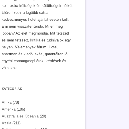
kell, extra költségek és kötöttségek nélkül.
Előre fizetni a legtöbb extra
kedvezményes hotel ajánlat esetén kell,
ami nem visszatérítendő. Mi éri meg
jobban? Az élet megmondja. Mit tetszett
és nem tetszett, kritika és tudnivalók egy
helyen. Vélemények fórum. Hotel,
apartman és kiadó lakás, garantáltan jó
egyéni csomag/napi árak, kérdések és
válaszok.
KATEGÓRIÁK
Afrika
(78)
Amerika
(186)
Ausztrália és Óceánia
(20)
Ázsia
(211)