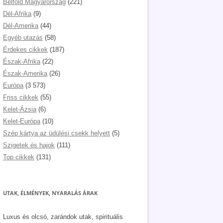
Belföld Magyarország
(221)
Dél-Afrika
(9)
Dél-Amerika
(44)
Egyéb utazás
(58)
Érdekes cikkek
(187)
Észak-Afrika
(22)
Észak-Amerika
(26)
Európa
(3 573)
Friss cikkek
(55)
Kelet-Ázsia
(6)
Kelet-Európa
(10)
Szép kártya az üdülési csekk helyett
(5)
Szigetek és hajok
(111)
Top cikkek
(131)
UTAK, ÉLMÉNYEK, NYARALÁS ÁRAK
Luxus és olcsó, zarándok utak, spirituális