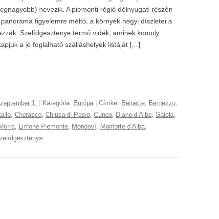
 legnagyobb) nevezik. A piemonti régió délnyugati részén
 panoráma figyelemre méltó, a környék hegyi díszletei a
lmazzák. Szelídgesztenye termő vidék, aminek komoly
apjuk a jó foglalható szálláshelyek listáját […]
szeptember 1.
| Kategória:
Európa
| Címke:
Beinette
,
Bernezzo
,
allo
,
Cherasco
,
Chiusa di Pesio
,
Cuneo
,
Diano dʼAlba
,
Gaiola
,
Morra
,
Limone Piemonte
,
Mondovì
,
Monforte dʼAlba
,
zelídgesztenye