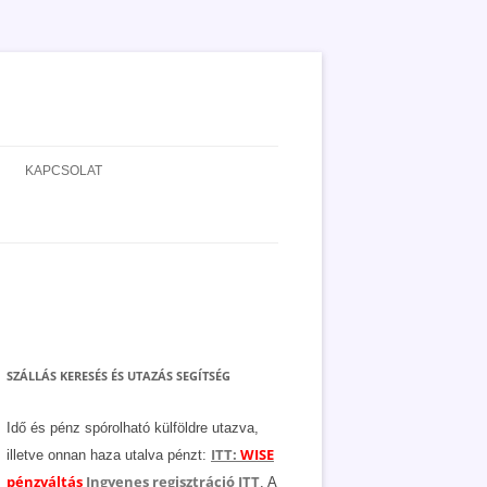
KAPCSOLAT
ADATVÉDELEM
JOGNYILATKOZAT
MÉDIAAJÁNLAT
SZÁLLÁS KERESÉS ÉS UTAZÁS SEGÍTSÉG
Idő és pénz spórolható külföldre utazva,
ITT:
WISE
illetve onnan haza utalva pénzt:
pénzváltás
Ingyenes regisztráció ITT
. A