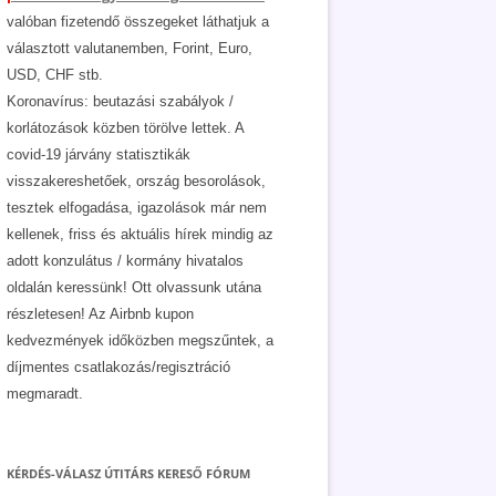
valóban fizetendő összegeket láthatjuk a
választott valutanemben, Forint, Euro,
USD, CHF stb.
Koronavírus: beutazási szabályok /
korlátozások közben törölve lettek. A
covid-19 járvány statisztikák
visszakereshetőek, ország besorolások,
tesztek elfogadása, igazolások már nem
kellenek, friss és aktuális hírek mindig az
adott konzulátus / kormány hivatalos
oldalán keressünk! Ott olvassunk utána
részletesen! Az Airbnb kupon
kedvezmények időközben megszűntek, a
díjmentes csatlakozás/regisztráció
megmaradt.
KÉRDÉS-VÁLASZ ÚTITÁRS KERESŐ FÓRUM