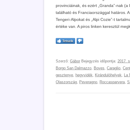
provinciáinak, és ezért „Granda”-nak (a
található és Franciaországgal határos. A
Tengeri-Alpokat és „Alpi Cozie”-t tarta
értéke van. A piros linken keresztül megk
Tetszik
Szerző:
Gábor
Bejegyzés időpontja:
2017. 
Borgo San Dalmazzo
,
Boves
,
Caraglio
,
Cent
gesztenye
,
hegyvidék
,
Kirándulóhelyek
,
La 
Olaszország
,
Peveragno
,
Roccasparvera
,
S