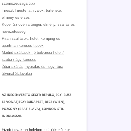
szomszédsága tipp
Trieszt/Trieste látnivalók: története,
élmény és érzés
Koper Szlovénia tenger, élmény, szállás és
nevezetesség
Piran szállások: hotel, kemping és
apartman keresés tippek
Madrid szállások: jó belvárosi hotel /
szoba / ágy keresés
Ždiar szállás, nyaralás és hegyi túra
útvonal Szlovákia
AZ IDEGENVEZETŐ SEGÍT: REPÜLŐJEGY, BUSZ-
ÉS VONATJEGY: BUDAPEST, BÉCS (WIEN),
POZSONY (BRATISLAVA), LONDON STB.
INDULÁSSAL
Fizetni gyakran helyben, ott, érkezéskor