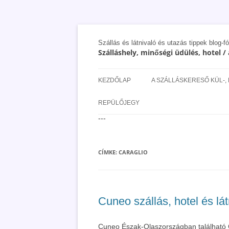
Szállás és látnivaló és utazás tippek blog-f
Szálláshely, minőségi üdülés, hotel 
KEZDŐLAP
A SZÁLLÁSKERESŐ KÜL-,
SAN MARINO SZÁLLÁSOK 
REPÜLŐJEGY
UTAZÁS OLCSÓBBAN 2018
---
CÍMKE:
CARAGLIO
Cuneo szállás, hotel és lá
Cuneo Észak-Olaszországban található C