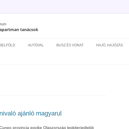
órum
/ apartman tanácsok
Kilépés
a
 BELFÖLD
AUTÓVAL
BUSZ ÉS VONAT
HAJÓ, HAJÓZÁS
tartalomba
ÉS
tnivaló ajánló magyarul
uneo provincia egyike Olaszország legkiterjedtebb