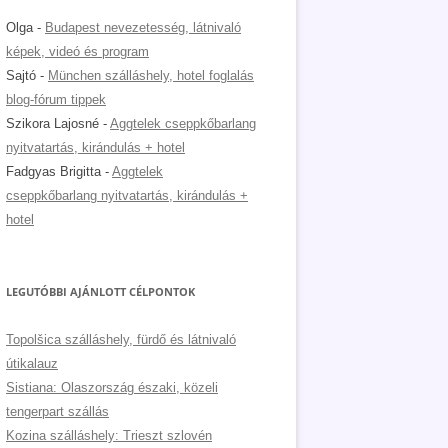
Olga
-
Budapest nevezetesség, látnivaló
képek, videó és program
Sajtó
-
München szálláshely, hotel foglalás
blog-fórum tippek
Szikora Lajosné
-
Aggtelek cseppkőbarlang
nyitvatartás, kirándulás + hotel
Fadgyas Brigitta
-
Aggtelek
cseppkőbarlang nyitvatartás, kirándulás +
hotel
LEGUTÓBBI AJÁNLOTT CÉLPONTOK
Topolšica szálláshely, fürdő és látnivaló
útikalauz
Sistiana: Olaszország északi, közeli
tengerpart szállás
Kozina szálláshely: Trieszt szlovén