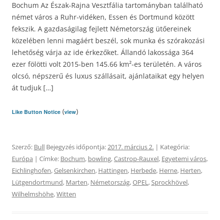
Bochum Az Észak-Rajna Vesztfália tartományban található
német város a Ruhr-vidéken, Essen és Dortmund között
fekszik. A gazdaságilag fejlett Németország ütőereinek
közelében lenni magáért beszél, sok munka és szórakozási
lehetőség várja az ide érkezőket. Állandó lakossága 364
ezer fölötti volt 2015-ben 145.66 km²-es területén. A város
olcsó, népszerű és luxus szállásait, ajánlataikat egy helyen
át tudjuk […]
(
)
Like Button Notice
view
Szerző:
Bull
Bejegyzés időpontja:
2017. március 2.
| Kategória:
Európa
| Címke:
Bochum
,
bowling
,
Castrop-Rauxel
,
Egyetemi város
,
Eichlinghofen
,
Gelsenkirchen
,
Hattingen
,
Herbede
,
Herne
,
Herten
,
Lütgendortmund
,
Marten
,
Németország
,
OPEL
,
Sprockhövel
,
Wilhelmshöhe
,
Witten