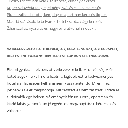
Trieszt/Trieste látnivalók: története, élmény és érzés
Koper Szlovénia tenger, élmény, szállás és nevezetesség
Piran szállások: hotel, kemping és apartman keresés tippek
Madrid szállások: jó belvárosi hotel / szoba / ágy keresés
Ždiar szállás, nyaralás és hegyi túra útvonal Szlovákia
AZ IDEGENVEZETŐ SEGÍT: REPÜLŐJEGY, BUSZ- ÉS VONATJEGY: BUDAPEST,
BÉCS (WIEN), POZSONY (BRATISLAVA), LONDON STB. INDULÁSSAL
Fizetni gyakran helyben, ott, érkezéskor kell, extra költségek és
kötöttségek nélkül. Előre fizetni a legtöbb extra kedvezményes
hotel ajánlat esetén kell, ami nem visszatérítendő. Mi éri meg
jobban? Az élet megmondja. Mit tetszett és nem tetszett, kritika és
tudnivalók egy helyen. Vélemények fórum. Hotel, apartman és
kiadó lakás, garantáltan jó egyéni csomag/napi árak, kérdések és
válaszok.