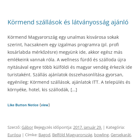
Körmend szállások és látványosság ajánló
Körmend Magyarország egy unalmas kisvárosa sokak
szerint, hacsaknem egy izgalmas programra (pl. profi
kosárlabda mérkőzésre) megyünk ide, akkor egész más
emlékeink vannak róla. A wellness fürdő és szálloda újra
nyitásával egyre több külföldi és magyar vendég érkezik ide
turistaként. Szállás ajánlatok összehasonlítása gyorsan,
egyénileg: Körmend szállások, ajánlatok ITT. A település és
környéke, hotel, kis szállodák, […]
(
)
Like Button Notice
view
Szerző:
Gábor
Bejegyzés időpontja:
2017. január 29.
| Kategória:
Európa
| Címke:
Bagod
,
Belföld Magyarország
,
bowling
,
Gersekarát
,