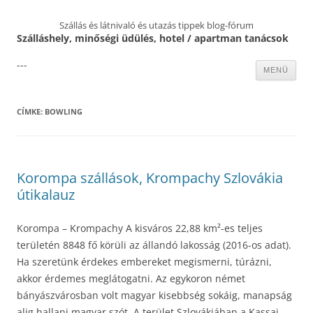
Szállás és látnivaló és utazás tippek blog-fórum
Szálláshely, minőségi üdülés, hotel / apartman tanácsok
---
Kilépés
MENÜ
a
tartalomba
CÍMKE:
BOWLING
Korompa szállások, Krompachy Szlovákia
útikalauz
Korompa – Krompachy A kisváros 22,88 km²-es teljes
területén 8848 fő körüli az állandó lakosság (2016-os adat).
Ha szeretünk érdekes embereket megismerni, túrázni,
akkor érdemes meglátogatni. Az egykoron német
bányászvárosban volt magyar kisebbség sokáig, manapság
alig hallani magyar szót. A terület Szlovákiában a Kassai