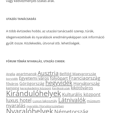
vagy kedvezményes szállás árak.
UTAZÁS TANÁCSADÁS
A több évtizedes hobbi, az utazási tanácsadó szerep, túrák,
idegenvezetések és nyaralások eredményeképpen sok információ
gyűlt össze. Közlekedés, útvonal stb. lehetőségek.
FÓRUM TÉMÁK NYARALÁS, UTAZÁS CIKKEK:
Ausztria
apartmanok
Belföld Magyarország
Anglia
Franciaország
Egyetemi város
folyópart
borvidék
hegyvidék
Horvátország
Görögország
főváros
kikötőváros
kemping
kereskedelmi központ
Kerékpárutak
Kirándulóhelyek
Kulturális központ
Látnivalók
luxus hotel
Luxus lakosztály
múzeum
nyaralás
nyaralás Horvátországban
Nyaralóhelyek
Németország