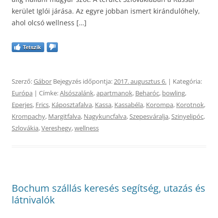
kerület Iglói járása. Az egyre jobban ismert kirándulóhely,
ahol olcsó wellness […]
Tetszik
Szerző:
Gábor
Bejegyzés időpontja:
2017. augusztus 6.
| Kategória:
Európa
| Címke:
Alsószalánk
,
apartmanok
,
Beharóc
,
bowling
,
Eperjes
,
Frics
,
Káposztafalva
,
Kassa
,
Kassabéla
,
Korompa
,
Korotnok
,
Krompachy
,
Margitfalva
,
Nagykuncfalva
,
Szepesváralja
,
Szinyelipóc
,
Szlovákia
,
Vereshegy
,
wellness
Bochum szállás keresés segítség, utazás és
látnivalók