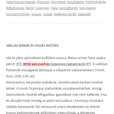
Hegyhátszentjakab
,
Kiskutas
,
Körmend
,
Kosárlabda
,
Petőmihályfa
,
Rábahidvég
,
Rátót
,
Szaknyér
,
Teke
,
termálfürdő
,
Vas megye
,
Vasszentmihály
,
Vasvár
,
Viszák
,
Wellness fürdő
,
Zalacséb
SZÁLLÁS KERESÉS ÉS UTAZÁS SEGÍTSÉG
Idő és pénz spórolható külföldre utazva, illetve onnan haza utalva
pénzt:
ITT:
WISE pénzváltás
Ingyenes regisztráció ITT
. A valóban
fizetendő összegeket láthatjuk a választott valutanemben, Forint,
Euro, USD, CHF stb.
Koronavírus: beutazási szabályok / korlátozások közben törölve
lettek. A covid-19 járvány statisztikák visszakereshetőek, ország
besorolások, tesztek elfogadása, igazolások már nem kellenek, friss
és aktuális hírek mindig az adott konzulátus / kormány hivatalos
oldalán keressünk! Ott olvassunk utána részletesen! Az Airbnb
kupon kedvezmények időközben megszűntek, a díjmentes