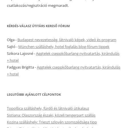
csatlakozás/regisztráció megmaradt.
KÉRDÉS-VÁLASZ ÚTITÁRS KERESŐ FÓRUM
Olga
-
Budapest nevezetesség, látnivaló képek, videó és program
Sajtó
-
München szálláshely, hotel foglalás blog-fórum tippek
Szikora Lajosné
-
Aggtelek cseppkőbarlang nyitvatartás, kirándulás
+ hotel
Fadgyas Brigitta
-
Aggtelek cseppkőbarlang nyitvatartás, kirándulás
+ hotel
LEGUTÓBBI AJÁNLOTT CÉLPONTOK
Topolšica szálláshely, fürdő és látnivaló útikalauz
Sistiana: Olaszország északi, közeli tengerpart szállás
Kozina szálláshely: Trieszt szlovén szomszédsága tipp