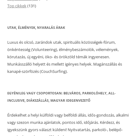
Top cikkek
(131)
UTAK, ÉLMÉNYEK, NYARALÁS ÁRAK
Luxus és olcsó, zarándok utak, spirituális közösségek-fórum,
önkéntesség (Volunteering), élménybeszámolók, vélemények,
körutazás, új egyéni, öko- és örökzöld témák ingyenesen.
Munkásszálló helyett és mellett igényes helyek. Magánszállás és
kanapé-szörfözés (CouchSurfing).
EGYÉNILEG VAGY CSOPORTOSAN: BELVÁROS, PARKOLÓHELY, ALL-
INCLUSIVE, DIÁKSZÁLLÁS, MAGYAR IDEGENVEZETŐ
Érdekelhet a helyi külföldi vagy belföldi állás, idős-gondozás, alkalmi
vagy szezon munka ajánlatok, pontos idő, időjárás. Kérdezz, és
igyekszünk gyors választ küldeni! Nyitvatartás, parkoló-, belépő-