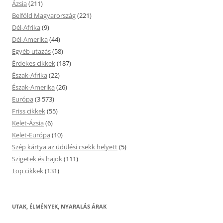
Ázsia
(211)
Belföld Magyarország
(221)
Dél-Afrika
(9)
Dél-Amerika
(44)
Egyéb utazás
(58)
Érdekes cikkek
(187)
Észak-Afrika
(22)
Észak-Amerika
(26)
Európa
(3 573)
Friss cikkek
(55)
Kelet-Ázsia
(6)
Kelet-Európa
(10)
Szép kártya az üdülési csekk helyett
(5)
Szigetek és hajok
(111)
Top cikkek
(131)
UTAK, ÉLMÉNYEK, NYARALÁS ÁRAK