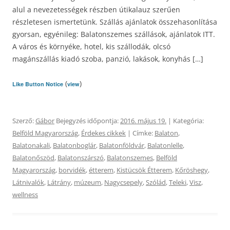
alul a nevezetességek részben útikalauz szerűen
részletesen ismertetünk. Szállás ajánlatok összehasonlítása
gyorsan, egyénileg: Balatonszemes szállások, ajánlatok ITT.
A város és környéke, hotel, kis szállodák, olcsó
magánszállás kiadó szoba, panzió, lakások, konyhás […]
(
)
Like Button Notice
view
Szerző:
Gábor
Bejegyzés időpontja:
2016. május 19.
| Kategória:
Belföld Magyarország
,
Érdekes cikkek
| Címke:
Balaton
,
Balatonakali
,
Balatonboglár
,
Balatonföldvár
,
Balatonlelle
,
Balatonőszöd
,
Balatonszárszó
,
Balatonszemes
,
Belföld
Magyarország
,
borvidék
,
étterem
,
Kistücsök Étterem
,
Kőröshegy
,
Látnivalók
,
Látrány
,
múzeum
,
Nagycsepely
,
Szólád
,
Teleki
,
Visz
,
wellness