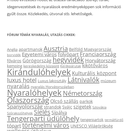
idegenvezetések és nyaralások eredményeképpen sok információ
gyűlt össze. Közlekedés, útvonal stb. lehetőségek.
FÓRUM TÉMÁK NYARALÁS, UTAZÁS CIKKEK:
Ausztria
apartmanok
Belföld Magyarország
Anglia
Franciaország
Egyetemi város
folyópart
borvidék
hegyvidék
Horvátország
Görögország
főváros
kikötőváros
kemping
kereskedelmi központ
Kerékpárutak
Kirándulóhelyek
Kulturális központ
Látnivalók
luxus hotel
Luxus lakosztály
múzeum
nyaralás
nyaralás Horvátországban
Nyaralóhelyek
Németország
Olaszország
Olcsó szállás
parkok
Spanyolország
szigetek
strandok
Svájc
Szlovákia
Síelés
Sípálya
Szórakozóhelyek
Tengerparti üdülőhely
tengerpartok
termálfürdő
történelmi város
tópart
UNESCO Világörökség
wellness
útikalauz