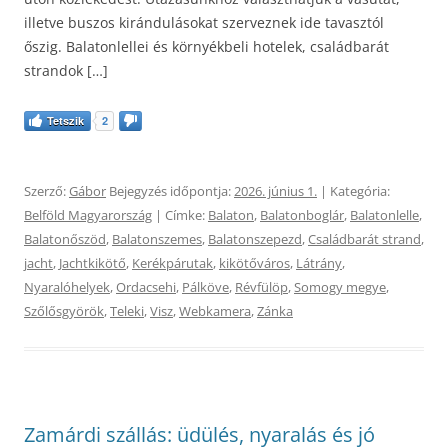
illetve buszos kirándulásokat szerveznek ide tavasztól
őszig. Balatonlellei és környékbeli hotelek, családbarát
strandok […]
Tetszik
2
Szerző:
Gábor
Bejegyzés időpontja:
2026. június 1.
| Kategória:
Belföld Magyarország
| Címke:
Balaton
,
Balatonboglár
,
Balatonlelle
,
Balatonőszöd
,
Balatonszemes
,
Balatonszepezd
,
Családbarát strand
,
jacht
,
Jachtkikötő
,
Kerékpárutak
,
kikötőváros
,
Látrány
,
Nyaralóhelyek
,
Ordacsehi
,
Pálköve
,
Révfülöp
,
Somogy megye
,
Szőlősgyörök
,
Teleki
,
Visz
,
Webkamera
,
Zánka
Zamárdi szállás: üdülés, nyaralás és jó