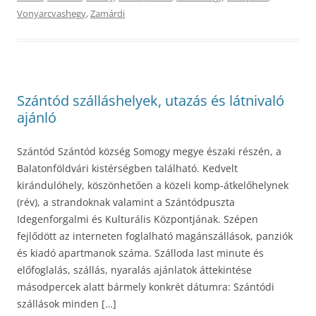
Vonyarcvashegy
,
Zamárdi
Szántód szálláshelyek, utazás és látnivaló
ajánló
Szántód Szántód község Somogy megye északi részén, a
Balatonföldvári kistérségben található. Kedvelt
kirándulóhely, köszönhetően a közeli komp-átkelőhelynek
(rév), a strandoknak valamint a Szántódpuszta
Idegenforgalmi és Kulturális Központjának. Szépen
fejlődött az interneten foglalható magánszállások, panziók
és kiadó apartmanok száma. Szálloda last minute és
előfoglalás, szállás, nyaralás ajánlatok áttekintése
másodpercek alatt bármely konkrét dátumra: Szántódi
szállások minden […]