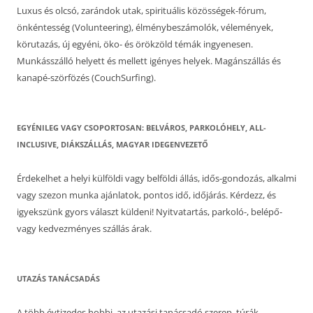
Luxus és olcsó, zarándok utak, spirituális közösségek-fórum,
önkéntesség (Volunteering), élménybeszámolók, vélemények,
körutazás, új egyéni, öko- és örökzöld témák ingyenesen.
Munkásszálló helyett és mellett igényes helyek. Magánszállás és
kanapé-szörfözés (CouchSurfing).
EGYÉNILEG VAGY CSOPORTOSAN: BELVÁROS, PARKOLÓHELY, ALL-
INCLUSIVE, DIÁKSZÁLLÁS, MAGYAR IDEGENVEZETŐ
Érdekelhet a helyi külföldi vagy belföldi állás, idős-gondozás, alkalmi
vagy szezon munka ajánlatok, pontos idő, időjárás. Kérdezz, és
igyekszünk gyors választ küldeni! Nyitvatartás, parkoló-, belépő-
vagy kedvezményes szállás árak.
UTAZÁS TANÁCSADÁS
A több évtizedes hobbi, az utazási tanácsadó szerep, túrák,