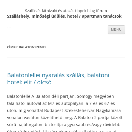
Szállás és látnivaló és utazás tippek blog-fórum
Szálláshely, minőségi üdülés, hotel / apartman tanácsok
---
Kilépés
MENÜ
a
tartalomba
CÍMKE:
BALATONSZEMES
Balatonlellei nyaralás szállás, balatoni
hotel: elit / olcsó
Balatonlelle A Balaton déli partján, Somogy megyében
található, autóval az M7-es autópályán, a 7-es és 67-es
úton, míg vonattal Budapest-Székesfehérvár-Nagykanizsa
vonalon vasúton közelíthető meg. A Balaton 2 partja között
sűrű hajóforgalom biztosítja a gyorsabb és/vagy rövidebb
úton közlekedést. Utazásunkhoz választhatjuk a vasutat,