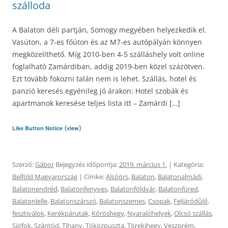
szálloda
A Balaton déli partján, Somogy megyében helyezkedik el.
Vasúton, a 7-es főúton és az M7-es autópályán könnyen
megközelíthető. Míg 2010-ben 4-5 szálláshely volt online
foglalható Zamárdiban, addig 2019-ben közel százötven.
Ezt tovább fokozni talán nem is lehet. Szállás, hotel és
panzió keresés egyénileg jó árakon: Hotel szobák és
apartmanok keresése teljes lista itt – Zamárdi […]
(
)
Like Button Notice
view
Szerző:
Gábor
Bejegyzés időpontja:
2019. március 1.
| Kategória:
Belföld Magyarország
| Címke:
Alsóörs
,
Balaton
,
Balatonalmádi
,
Balatonendréd
,
Balatonfenyves
,
Balatonföldvár
,
Balatonfüred
,
Balatonlelle
,
Balatonszárszó
,
Balatonszemes
,
Csopak
,
Feljáródůlő
,
fesztiválok
,
Kerékpárutak
,
Kőröshegy
,
Nyaralóhelyek
,
Olcsó szállás
,
Siófok
,
Szántód
,
Tihany
,
Tóközpuszta
,
Törekihegy
,
Veszprém
,