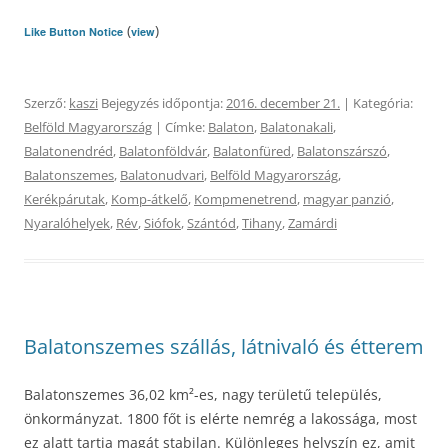
(
)
Like Button Notice
view
Szerző:
kaszi
Bejegyzés időpontja:
2016. december 21.
| Kategória:
Belföld Magyarország
| Címke:
Balaton
,
Balatonakali
,
Balatonendréd
,
Balatonföldvár
,
Balatonfüred
,
Balatonszárszó
,
Balatonszemes
,
Balatonudvari
,
Belföld Magyarország
,
Kerékpárutak
,
Komp-átkelő
,
Kompmenetrend
,
magyar panzió
,
Nyaralóhelyek
,
Rév
,
Siófok
,
Szántód
,
Tihany
,
Zamárdi
Balatonszemes szállás, látnivaló és étterem
Balatonszemes 36,02 km²-es, nagy területű település,
önkormányzat. 1800 főt is elérte nemrég a lakossága, most
ez alatt tartja magát stabilan. Különleges helyszín ez, amit