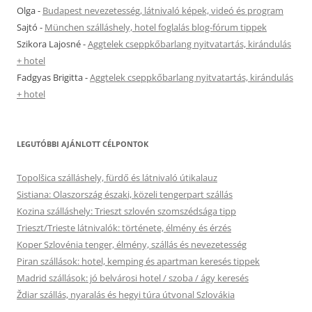
Olga
-
Budapest nevezetesség, látnivaló képek, videó és program
Sajtó
-
München szálláshely, hotel foglalás blog-fórum tippek
Szikora Lajosné
-
Aggtelek cseppkőbarlang nyitvatartás, kirándulás
+ hotel
Fadgyas Brigitta
-
Aggtelek cseppkőbarlang nyitvatartás, kirándulás
+ hotel
LEGUTÓBBI AJÁNLOTT CÉLPONTOK
Topolšica szálláshely, fürdő és látnivaló útikalauz
Sistiana: Olaszország északi, közeli tengerpart szállás
Kozina szálláshely: Trieszt szlovén szomszédsága tipp
Trieszt/Trieste látnivalók: története, élmény és érzés
Koper Szlovénia tenger, élmény, szállás és nevezetesség
Piran szállások: hotel, kemping és apartman keresés tippek
Madrid szállások: jó belvárosi hotel / szoba / ágy keresés
Ždiar szállás, nyaralás és hegyi túra útvonal Szlovákia