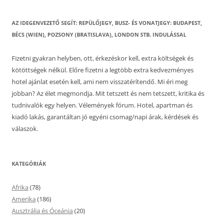
AZ IDEGENVEZETŐ SEGÍT: REPÜLŐJEGY, BUSZ- ÉS VONATJEGY: BUDAPEST,
BÉCS (WIEN), POZSONY (BRATISLAVA), LONDON STB. INDULÁSSAL
Fizetni gyakran helyben, ott, érkezéskor kell, extra költségek és
kötöttségek nélkül. Előre fizetni a legtöbb extra kedvezményes
hotel ajánlat esetén kell, ami nem visszatérítendő. Mi éri meg
jobban? Az élet megmondja. Mit tetszett és nem tetszett, kritika és
tudnivalók egy helyen. Vélemények fórum. Hotel, apartman és
kiadó lakás, garantáltan jó egyéni csomag/napi árak, kérdések és
válaszok.
KATEGÓRIÁK
Afrika
(78)
Amerika
(186)
Ausztrália és Óceánia
(20)