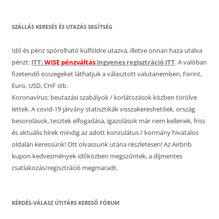
SZÁLLÁS KERESÉS ÉS UTAZÁS SEGÍTSÉG
Idő és pénz spórolható külföldre utazva, illetve onnan haza utalva
pénzt:
ITT:
WISE pénzváltás
Ingyenes regisztráció ITT
. A valóban
fizetendő összegeket láthatjuk a választott valutanemben, Forint,
Euro, USD, CHF stb.
Koronavírus: beutazási szabályok / korlátozások közben törölve
lettek. A covid-19 járvány statisztikák visszakereshetőek, ország
besorolások, tesztek elfogadása, igazolások már nem kellenek, friss
és aktuális hírek mindig az adott konzulátus / kormány hivatalos
oldalán keressünk! Ott olvassunk utána részletesen! Az Airbnb
kupon kedvezmények időközben megszűntek, a díjmentes
csatlakozás/regisztráció megmaradt.
KÉRDÉS-VÁLASZ ÚTITÁRS KERESŐ FÓRUM