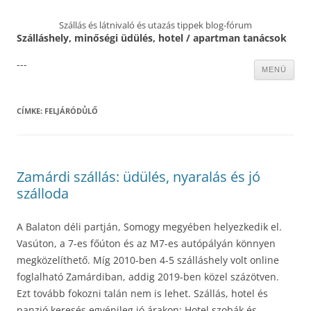
Szállás és látnivaló és utazás tippek blog-fórum
Szálláshely, minőségi üdülés, hotel / apartman tanácsok
---
Kilépés
MENÜ
a
tartalomba
CÍMKE:
FELJÁRÓDŮLŐ
Zamárdi szállás: üdülés, nyaralás és jó
szálloda
A Balaton déli partján, Somogy megyében helyezkedik el.
Vasúton, a 7-es főúton és az M7-es autópályán könnyen
megközelíthető. Míg 2010-ben 4-5 szálláshely volt online
foglalható Zamárdiban, addig 2019-ben közel százötven.
Ezt tovább fokozni talán nem is lehet. Szállás, hotel és
panzió keresés egyénileg jó árakon: Hotel szobák és