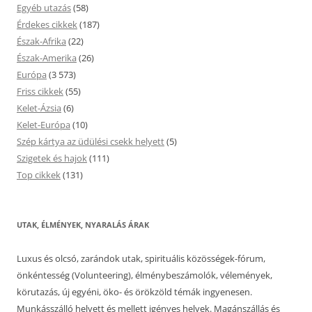
Egyéb utazás
(58)
Érdekes cikkek
(187)
Észak-Afrika
(22)
Észak-Amerika
(26)
Európa
(3 573)
Friss cikkek
(55)
Kelet-Ázsia
(6)
Kelet-Európa
(10)
Szép kártya az üdülési csekk helyett
(5)
Szigetek és hajok
(111)
Top cikkek
(131)
UTAK, ÉLMÉNYEK, NYARALÁS ÁRAK
Luxus és olcsó, zarándok utak, spirituális közösségek-fórum,
önkéntesség (Volunteering), élménybeszámolók, vélemények,
körutazás, új egyéni, öko- és örökzöld témák ingyenesen.
Munkásszálló helyett és mellett igényes helyek. Magánszállás és