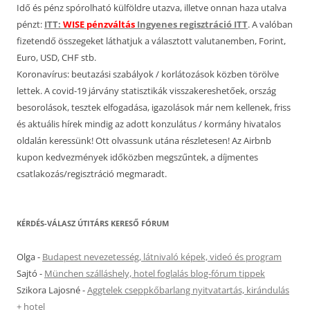
Idő és pénz spórolható külföldre utazva, illetve onnan haza utalva
pénzt:
ITT:
WISE pénzváltás
Ingyenes regisztráció ITT
. A valóban
fizetendő összegeket láthatjuk a választott valutanemben, Forint,
Euro, USD, CHF stb.
Koronavírus: beutazási szabályok / korlátozások közben törölve
lettek. A covid-19 járvány statisztikák visszakereshetőek, ország
besorolások, tesztek elfogadása, igazolások már nem kellenek, friss
és aktuális hírek mindig az adott konzulátus / kormány hivatalos
oldalán keressünk! Ott olvassunk utána részletesen! Az Airbnb
kupon kedvezmények időközben megszűntek, a díjmentes
csatlakozás/regisztráció megmaradt.
KÉRDÉS-VÁLASZ ÚTITÁRS KERESŐ FÓRUM
Olga
-
Budapest nevezetesség, látnivaló képek, videó és program
Sajtó
-
München szálláshely, hotel foglalás blog-fórum tippek
Szikora Lajosné
-
Aggtelek cseppkőbarlang nyitvatartás, kirándulás
+ hotel