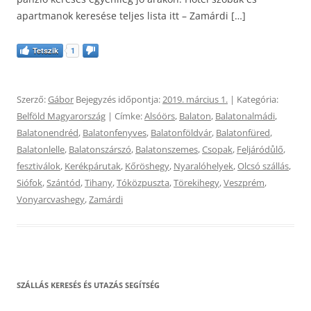
apartmanok keresése teljes lista itt – Zamárdi […]
Tetszik
1
Szerző:
Gábor
Bejegyzés időpontja:
2019. március 1.
| Kategória:
Belföld Magyarország
| Címke:
Alsóörs
,
Balaton
,
Balatonalmádi
,
Balatonendréd
,
Balatonfenyves
,
Balatonföldvár
,
Balatonfüred
,
Balatonlelle
,
Balatonszárszó
,
Balatonszemes
,
Csopak
,
Feljáródůlő
,
fesztiválok
,
Kerékpárutak
,
Kőröshegy
,
Nyaralóhelyek
,
Olcsó szállás
,
Siófok
,
Szántód
,
Tihany
,
Tóközpuszta
,
Törekihegy
,
Veszprém
,
Vonyarcvashegy
,
Zamárdi
SZÁLLÁS KERESÉS ÉS UTAZÁS SEGÍTSÉG