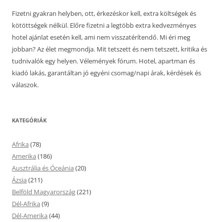
Fizetni gyakran helyben, ott, érkezéskor kell, extra költségek és
kötöttségek nélkül. Előre fizetni a legtöbb extra kedvezményes
hotel ajánlat esetén kell, ami nem visszatérítendő. Mi éri meg
jobban? Az élet megmondja. Mit tetszett és nem tetszett, kritika és
tudnivalók egy helyen. Vélemények fórum. Hotel, apartman és
kiadó lakás, garantáltan jó egyéni csomag/napi árak, kérdések és
válaszok.
KATEGÓRIÁK
Afrika
(78)
Amerika
(186)
Ausztrália és Óceánia
(20)
Ázsia
(211)
Belföld Magyarország
(221)
Dél-Afrika
(9)
Dél-Amerika
(44)