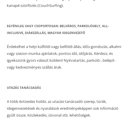
kanapé-szörfözés (CouchSurfing).
EGYÉNILEG VAGY CSOPORTOSAN: BELVÁROS, PARKOLÓHELY, ALL-
INCLUSIVE, DIÁKSZÁLLÁS, MAGYAR IDEGENVEZETŐ
Érdekelhet a helyi külföldi vagy belföldi állás, idős-gondozás, alkalmi
vagy szezon munka ajánlatok, pontos idő, időjárás. Kérdezz, és
igyekszünk gyors választ küldeni! Nyitvatartás, parkoló-, belépő-
vagy kedvezményes szállás árak.
UTAZÁS TANÁCSADÁS
A több évtizedes hobbi, az utazási tanácsadó szerep, túrák,
idegenvezetések és nyaralások eredményeképpen sok információ
gyűlt össze. Közlekedés, útvonal stb. lehetőségek.