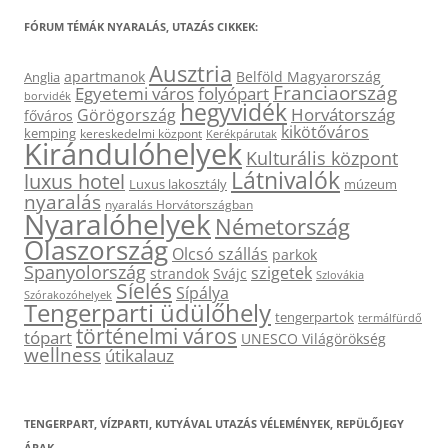
FÓRUM TÉMÁK NYARALÁS, UTAZÁS CIKKEK:
Ausztria
apartmanok
Belföld Magyarország
Anglia
Franciaország
Egyetemi város
folyópart
borvidék
hegyvidék
Horvátország
Görögország
főváros
kikötőváros
kemping
kereskedelmi központ
Kerékpárutak
Kirándulóhelyek
Kulturális központ
Látnivalók
luxus hotel
Luxus lakosztály
múzeum
nyaralás
nyaralás Horvátországban
Nyaralóhelyek
Németország
Olaszország
Olcsó szállás
parkok
Spanyolország
szigetek
strandok
Svájc
Szlovákia
Síelés
Sípálya
Szórakozóhelyek
Tengerparti üdülőhely
tengerpartok
termálfürdő
történelmi város
tópart
UNESCO Világörökség
wellness
útikalauz
TENGERPART, VÍZPARTI, KUTYÁVAL UTAZÁS VÉLEMÉNYEK, REPÜLŐJEGY
ÁRAK