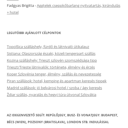
Fadgyas Brigitta
-
Aggtelek cseppkőbarlang nyitvatartás, kirándulás
+ hotel
LEGUTÓBBI AJÁNLOTT CÉLPONTOK
Topolšica szálláshely, fürdő és látnivaló útikalauz
Sistiana: Olaszország északi, közeli tengerpart szállás
Kozina szálláshely: Trieszt szlovén szomszédsága tipp
Trieszt/Trieste látnivalók: története, élmény és érzés
Koper Szlovénia tenger, élmény, szállás és nevezetesség
Piran szállások: hotel, kemping és apartman keresés tippek
Madrid szállások: jó belvárosi hotel / szoba / ágy keresés
Ždiar szállás, nyaralás és hegyi túra útvonal Szlovákia
AZ IDEGENVEZETŐ SEGÍT: REPÜLŐJEGY, BUSZ- ÉS VONATJEGY: BUDAPEST,
BÉCS (WIEN), POZSONY (BRATISLAVA), LONDON STB. INDULÁSSAL