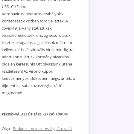
USD, CHF stb.
Koronavírus: beutazási szabályok /
korlátozások közben törölve lettek. A
covid-19 járvány statisztikák
visszakereshetőek, ország besorolások,
tesztek elfogadása, igazolások már nem
kellenek, friss és aktuális hírek mindig az
adott konzulátus / kormány hivatalos
oldalán keressünk! Ott olvassunk utána
részletesen! Az Airbnb kupon
kedvezmények időközben megszűntek, a
díjmentes csatlakozás/regisztráció
megmaradt.
KÉRDÉS-VÁLASZ ÚTITÁRS KERESŐ FÓRUM
Olga
-
Budapest nevezetesség, látnivaló