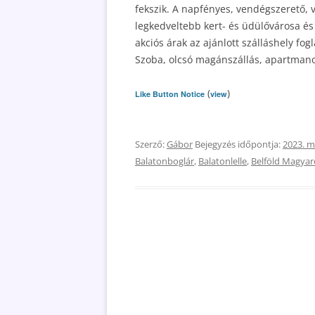
fekszik. A napfényes, vendégszerető, v
legkedveltebb kert- és üdülővárosa és
akciós árak az ajánlott szálláshely fogl
Szoba, olcsó magánszállás, apartmanok
(
)
Like Button Notice
view
Szerző:
Gábor
Bejegyzés időpontja:
2023. m
Balatonboglár
,
Balatonlelle
,
Belföld Magyar