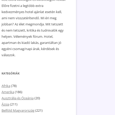
Előre fizetni a legtöbb extra
kedvezményes hotel ajánlat esetén kell,
ami nem visszatérítendő. Mi éri meg
jobban? Az élet megmondja. Mit tetszett
és nem tetszett, kritika és tudnivalók egy
helyen. Vélemények fórum. Hotel,
apartman és kiadó lakás, garantáltan jó
egyéni csomag/napi árak, kérdések és
válaszok.
KATEGÓRIÁK
Afrika
(78)
Amerika
(186)
Ausztrália és Óceánia
(20)
Ázsia
(211)
Belföld Magyarország
(221)