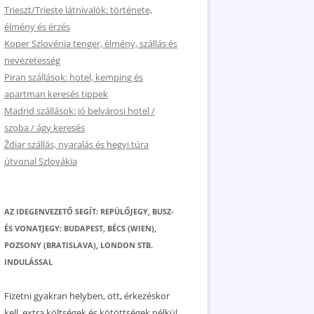
Trieszt/Trieste látnivalók: története,
élmény és érzés
Koper Szlovénia tenger, élmény, szállás és
nevezetesség
Piran szállások: hotel, kemping és
apartman keresés tippek
Madrid szállások: jó belvárosi hotel /
szoba / ágy keresés
Ždiar szállás, nyaralás és hegyi túra
útvonal Szlovákia
AZ IDEGENVEZETŐ SEGÍT: REPÜLŐJEGY, BUSZ-
ÉS VONATJEGY: BUDAPEST, BÉCS (WIEN),
POZSONY (BRATISLAVA), LONDON STB.
INDULÁSSAL
Fizetni gyakran helyben, ott, érkezéskor
kell, extra költségek és kötöttségek nélkül.