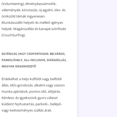
(Volunteering), élménybeszámolók,
vélemények, körutazás, új egyéni, öko- és
örökzöld témák ingyenesen.
Munkásszálló helyett és mellett igényes
helyek. Magánszállás és kanapé-szörfözés
(CouchSurfing).
EGYÉNILEG VAGY CSOPORTOSAN: BELVÁROS,
PARKOLÓHELY, ALL-INCLUSIVE, DIÁKSZÁLLÁS,
MAGYAR IDEGENVEZETŐ
Érdekelhet a helyi külföldi vagy belföldi
állás, idős-gondozás, alkalmi vagy szezon
munka ajánlatok, pontos idő, időjárás.
Kérdezz, és igyekszünk gyors választ
küldeni! Nyitvatartás, parkoló-, belépő-
vagy kedvezményes szállás árak.