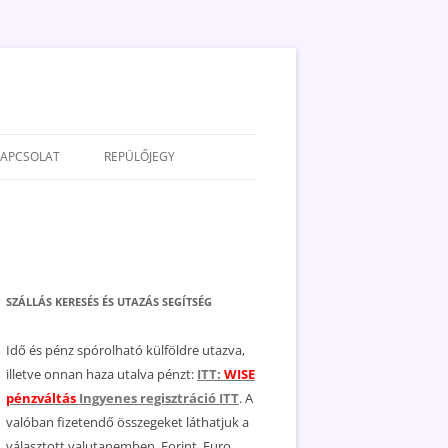
KAPCSOLAT
REPÜLŐJEGY
ADATVÉDELEM
JOGNYILATKOZAT
MÉDIAAJÁNLAT
SZÁLLÁS KERESÉS ÉS UTAZÁS SEGÍTSÉG
Idő és pénz spórolható külföldre utazva,
illetve onnan haza utalva pénzt:
ITT:
WISE
pénzváltás
Ingyenes regisztráció ITT
. A
valóban fizetendő összegeket láthatjuk a
választott valutanemben, Forint, Euro,