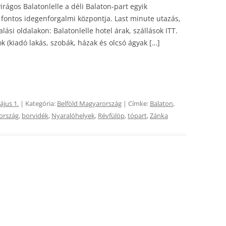
irágos Balatonlelle a déli Balaton-part egyik
 fontos idegenforgalmi központja. Last minute utazás,
alási oldalakon: Balatonlelle hotel árak, szállások ITT.
 (kiadó lakás, szobák, házak és olcsó ágyak […]
ájus 1.
| Kategória:
Belföld Magyarország
| Címke:
Balaton
,
ország
,
borvidék
,
Nyaralóhelyek
,
Révfülöp
,
tópart
,
Zánka