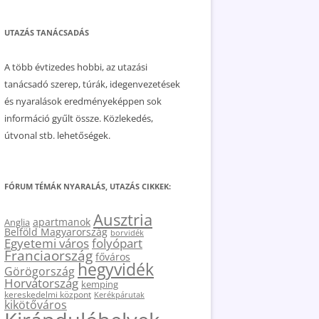
UTAZÁS TANÁCSADÁS
A több évtizedes hobbi, az utazási
tanácsadó szerep, túrák, idegenvezetések
és nyaralások eredményeképpen sok
információ gyűlt össze. Közlekedés,
útvonal stb. lehetőségek.
FÓRUM TÉMÁK NYARALÁS, UTAZÁS CIKKEK:
Ausztria
apartmanok
Anglia
Belföld Magyarország
borvidék
Egyetemi város
folyópart
Franciaország
főváros
hegyvidék
Görögország
Horvátország
kemping
kereskedelmi központ
Kerékpárutak
kikötőváros