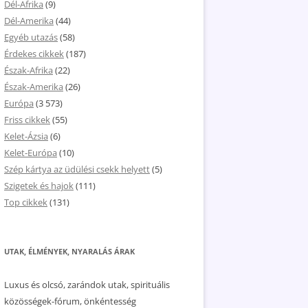
Dél-Afrika
(9)
Dél-Amerika
(44)
Egyéb utazás
(58)
Érdekes cikkek
(187)
Észak-Afrika
(22)
Észak-Amerika
(26)
Európa
(3 573)
Friss cikkek
(55)
Kelet-Ázsia
(6)
Kelet-Európa
(10)
Szép kártya az üdülési csekk helyett
(5)
Szigetek és hajok
(111)
Top cikkek
(131)
UTAK, ÉLMÉNYEK, NYARALÁS ÁRAK
Luxus és olcsó, zarándok utak, spirituális
közösségek-fórum, önkéntesség