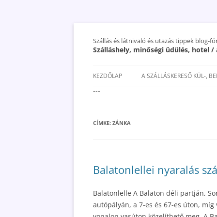
Szállás és látnivaló és utazás tippek blog-f
Szálláshely, minőségi üdülés, hotel 
KEZDŐLAP
A SZÁLLÁSKERESŐ KÜL-, B
---
SAN MARINO SZÁLLÁSOK ÉS
UTAZÁS OLCSÓBBAN 2018
CÍMKE:
ZÁNKA
Balatonlellei nyaralás szál
Balatonlelle A Balaton déli partján, 
autópályán, a 7-es és 67-es úton, mí
vonalon vasúton közelíthető meg. A Bal