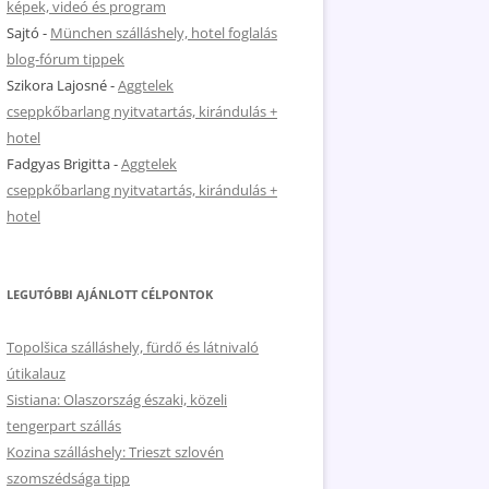
képek, videó és program
Sajtó
-
München szálláshely, hotel foglalás
blog-fórum tippek
Szikora Lajosné
-
Aggtelek
cseppkőbarlang nyitvatartás, kirándulás +
hotel
Fadgyas Brigitta
-
Aggtelek
cseppkőbarlang nyitvatartás, kirándulás +
hotel
LEGUTÓBBI AJÁNLOTT CÉLPONTOK
Topolšica szálláshely, fürdő és látnivaló
útikalauz
Sistiana: Olaszország északi, közeli
tengerpart szállás
Kozina szálláshely: Trieszt szlovén
szomszédsága tipp