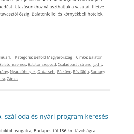
edést. Utazásunkhoz választhatjuk a vasutat, illetve
avasztól őszig. Balatonlellei és környékbeli hotelek,
nius 1.
| Kategória:
Belföld Magyarország
| Címke:
Balaton
,
Balatonszemes
,
Balatonszepezd
,
Családbarát strand
,
jacht
,
trány
,
Nyaralóhelyek
,
Ordacsehi
,
Pálköve
,
Révfülöp
,
Somogy
era
,
Zánka
ó, szálloda és nyári program keresés
Siófoktól nyugatra, Budapesttől 136 km távolságra