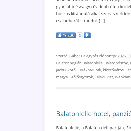
gyorsabb és/vagy rövidebb úton közlek
buszos kirándulásokat szerveznek ide t
családbarát strandok […]
Tetszik
2
Szerző:
Gábor
Bejegyzés időpontja:
2026. jú
Balatonboglár
,
Balatonlelle
,
Balatonőszöd
,
Jachtkikötő
,
Kerékpárutak
,
kikötőváros
,
Lá
megye
,
Szőlősgyörök
,
Teleki
,
Visz
,
Webkam
Balatonlelle hotel, panzi
Balatonlelle, a Balaton déli partján, 