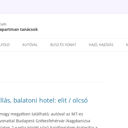
órum
/ apartman tanácsok
Kilépés
a
ELFÖLD
AUTÓVAL
BUSZ ÉS VONAT
HAJÓ, HAJÓZÁS
tartalomba
lás, balatoni hotel: elit / olcsó
Somogy megyében található, autóval az M7-es
g vonattal Budapest-Székesfehérvár-Nagykanizsa
aton 2 partja között sűrű hajóforgalom biztosítja a