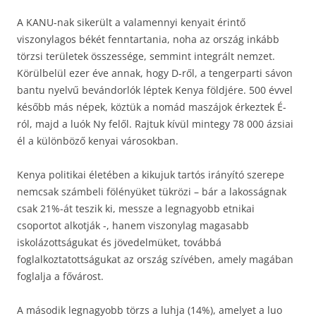
A KANU-nak sikerült a valamennyi kenyait érintő
viszonylagos békét fenntartania, noha az ország inkább
törzsi területek összessége, semmint integrált nemzet.
Körülbelül ezer éve annak, hogy D-ről, a tengerparti sávon
bantu nyelvű bevándorlók léptek Kenya földjére. 500 évvel
később más népek, köztük a nomád maszájok érkeztek É-
ról, majd a luók Ny felől. Rajtuk kívül mintegy 78 000 ázsiai
él a különböző kenyai városokban.
Kenya politikai életében a kikujuk tartós irányító szerepe
nemcsak számbeli fölényüket tükrözi – bár a lakosságnak
csak 21%-át teszik ki, messze a legnagyobb etnikai
csoportot alkotják -, hanem viszonylag magasabb
iskolázottságukat és jövedelmüket, továbbá
foglalkoztatottságukat az ország szívében, amely magában
foglalja a fővárost.
A második legnagyobb törzs a luhja (14%), amelyet a luo