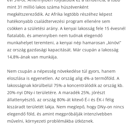
mint 31 millió lakos száma húszévenként
megkétszereződik. Az Afrika legtöbb részéhez képest
hatékonyabb családtervezési program ellenére sem
csökken a születési arány. A kenyai lakosság fele 15 évesnél
fiatalabb, és amennyiben nem tudnak elegendő
munkahelyet teremteni, a kenyai nép hamarosan „kinövi”
az ország gazdasági kapacitását. Már csupán a lakosság
14,8%-ának van munkája.
Nem csupán a népesség növekedése túl gyors, hanem
eloszlása is egyenetlen. Az ország alig 4%-a termőföld. A
lakosságnak körülbelül 75%-a koncentrálódik az ország kb.
20%-nyi DNy-i területére. A maradék 25%, jórészt
állattenyésztő, az ország 80%-át kitevő É-i és ÉK-i félig
kiszáradt területét lakja. Nem meglepő, hogy DNy-on nincs
elegendő föld, és amint megpróbálják intenzívebben
művelni, környezeti problémákba ütköznek.