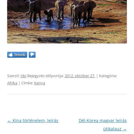
Tetszik
Szerző:
tibi
Bejegyzés időpontja:
2012. október 27.
| Kategória:
Afrika
| Címke:
Kenya
Bejegyzés
←
Kína történelem, leírás
Dél-Korea magyar leírás
navigáció
útikalauz
→