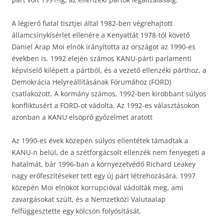
A légierő fiatal tisztjei által 1982-ben végrehajtott
államcsínykísérlet ellenére a Kenyattát 1978-tól követő
Daniel Arap Moi elnök irányította az országot az 1990-es
években is. 1992 elején számos KANU-párti parlamenti
képviselő kilépett a pártból, és a vezető ellenzéki párthoz, a
Demokrácia Helyreállításának Fórumához (FORD)
csatlakozott. A kormány számos, 1992-ben kirobbant súlyos
konfliktusért a FORD-ot vádolta. Az 1992-es választásokon
azonban a KANU elsöprő győzelmet aratott
Az 1990-es évek közepén súlyos ellentétek támadtak a
KANU-n belül, de a szétforgácsolt ellenzék nem fenyegeti a
hatalmát, bár 1996-ban a környezetvédő Richard Leakey
nagy erőfeszítéseket tett egy új párt létrehozására. 1997
közepén Moi elnököt korrupcióval vádolták meg, ami
zavargásokat szült, és a Nemzetközi Valutaalap
felfüggesztette egy kölcsön folyósítását.