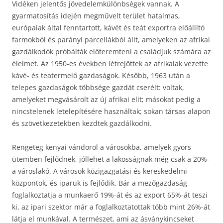
Vidéken jelentős jövedelemkülönbségek vannak. A
gyarmatosítás idején megművelt terület hatalmas,
európaiak által fenntartott, kávét és teát exportra előállító
farmokból és parányi parcellákból állt, amelyeken az afrikai
gazdálkodók próbálták előteremteni a családjuk számára az
élelmet. Az 1950-es években létrejöttek az afrikaiak vezette
kávé- és teatermelő gazdaságok. Később, 1963 után a
telepes gazdaságok többsége gazdát cserélt: voltak,
amelyeket megvásárolt az új afrikai elit; másokat pedig a
nincstelenek letelepítésére használtak; sokan társas alapon
és szövetkezetekben kezdtek gazdálkodni.
Rengeteg kenyai vándorol a városokba, amelyek gyors
ütemben fejlődnek, jóllehet a lakosságnak még csak a 20%-
a városlakó. A városok közigazgatási és kereskedelmi
központok, és iparuk is fejlődik. Bár a mezőgazdaság
foglalkoztatja a munkaerő 19%-át és az export 65%-át teszi
ki, az ipari szektor már a foglalkoztatottak több mint 26%-át
látja el munkával. A természet, ami az ásványkincseket