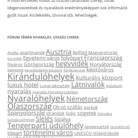
A több évtizedes hobbi, az utazási tanácsadó szerep, túrák,
idegenvezetések és nyaralások eredményeképpen sok információ
gyűlt össze. Közlekedés, útvonal stb. lehetőségek.
FÓRUM TÉMÁK NYARALÁS, UTAZÁS CIKKEK:
Ausztria
apartmanok
Belföld Magyarország
Anglia
Franciaország
Egyetemi város
folyópart
borvidék
hegyvidék
Horvátország
Görögország
főváros
kikötőváros
kemping
kereskedelmi központ
Kerékpárutak
Kirándulóhelyek
Kulturális központ
Látnivalók
luxus hotel
Luxus lakosztály
múzeum
nyaralás
nyaralás Horvátországban
Nyaralóhelyek
Németország
Olaszország
Olcsó szállás
parkok
Spanyolország
szigetek
strandok
Svájc
Szlovákia
Síelés
Sípálya
Szórakozóhelyek
Tengerparti üdülőhely
tengerpartok
termálfürdő
történelmi város
tópart
UNESCO Világörökség