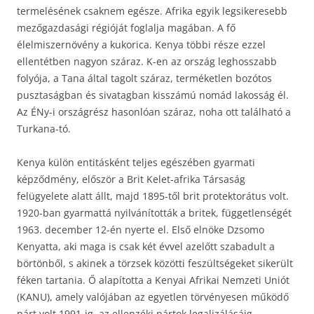
termelésének csaknem egésze. Afrika egyik legsikeresebb
mezőgazdasági régióját foglalja magában. A fő
élelmiszernövény a kukorica. Kenya többi része ezzel
ellentétben nagyon száraz. K-en az ország leghosszabb
folyója, a Tana által tagolt száraz, terméketlen bozótos
pusztaságban és sivatagban kisszámú nomád lakosság él.
Az ÉNy-i országrész hasonlóan száraz, noha ott található a
Turkana-tó.
Kenya külön entitásként teljes egészében gyarmati
képződmény, először a Brit Kelet-afrika Társaság
felügyelete alatt állt, majd 1895-től brit protektorátus volt.
1920-ban gyarmattá nyilvánították a britek, függetlenségét
1963. december 12-én nyerte el. Első elnöke Dzsomo
Kenyatta, aki maga is csak két évvel azelőtt szabadult a
börtönből, s akinek a törzsek közötti feszültségeket sikerült
féken tartania. Ő alapította a Kenyai Afrikai Nemzeti Uniót
(KANU), amely valójában az egyetlen törvényesen működő
párt volt 1991-ig, az ellenzéki pártok legalizálásáig.