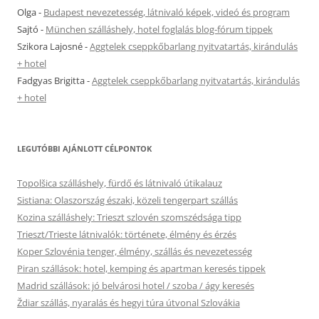
Olga
-
Budapest nevezetesség, látnivaló képek, videó és program
Sajtó
-
München szálláshely, hotel foglalás blog-fórum tippek
Szikora Lajosné
-
Aggtelek cseppkőbarlang nyitvatartás, kirándulás
+ hotel
Fadgyas Brigitta
-
Aggtelek cseppkőbarlang nyitvatartás, kirándulás
+ hotel
LEGUTÓBBI AJÁNLOTT CÉLPONTOK
Topolšica szálláshely, fürdő és látnivaló útikalauz
Sistiana: Olaszország északi, közeli tengerpart szállás
Kozina szálláshely: Trieszt szlovén szomszédsága tipp
Trieszt/Trieste látnivalók: története, élmény és érzés
Koper Szlovénia tenger, élmény, szállás és nevezetesség
Piran szállások: hotel, kemping és apartman keresés tippek
Madrid szállások: jó belvárosi hotel / szoba / ágy keresés
Ždiar szállás, nyaralás és hegyi túra útvonal Szlovákia