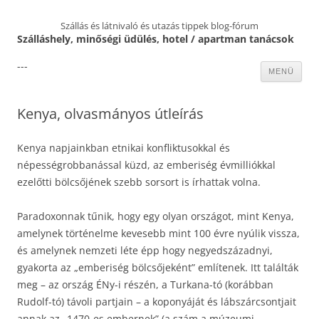
Szállás és látnivaló és utazás tippek blog-fórum
Szálláshely, minőségi üdülés, hotel / apartman tanácsok
---
Kilépés
MENÜ
a
tartalomba
Kenya, olvasmányos útleírás
Kenya napjainkban etnikai konfliktusokkal és
népességrobbanással küzd, az emberiség évmilliókkal
ezelőtti bölcsőjének szebb sorsort is írhattak volna.
Paradoxonnak tűnik, hogy egy olyan országot, mint Kenya,
amelynek történelme kevesebb mint 100 évre nyúlik vissza,
és amelynek nemzeti léte épp hogy negyedszázadnyi,
gyakorta az „emberiség bölcsőjeként” említenek. Itt találták
meg – az ország ÉNy-i részén, a Turkana-tó (korábban
Rudolf-tó) távoli partjain – a koponyáját és lábszárcsontjait
annak az „1470-es embernek” (a szám a múzeumi