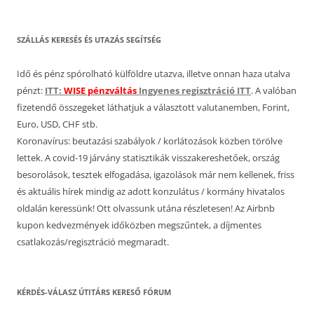
SZÁLLÁS KERESÉS ÉS UTAZÁS SEGÍTSÉG
Idő és pénz spórolható külföldre utazva, illetve onnan haza utalva
pénzt:
ITT:
WISE pénzváltás
Ingyenes regisztráció ITT
. A valóban
fizetendő összegeket láthatjuk a választott valutanemben, Forint,
Euro, USD, CHF stb.
Koronavírus: beutazási szabályok / korlátozások közben törölve
lettek. A covid-19 járvány statisztikák visszakereshetőek, ország
besorolások, tesztek elfogadása, igazolások már nem kellenek, friss
és aktuális hírek mindig az adott konzulátus / kormány hivatalos
oldalán keressünk! Ott olvassunk utána részletesen! Az Airbnb
kupon kedvezmények időközben megszűntek, a díjmentes
csatlakozás/regisztráció megmaradt.
KÉRDÉS-VÁLASZ ÚTITÁRS KERESŐ FÓRUM