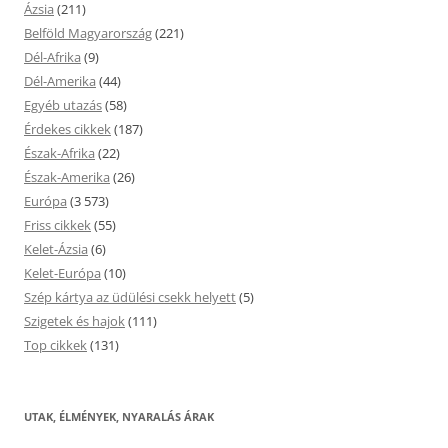
Ázsia
(211)
Belföld Magyarország
(221)
Dél-Afrika
(9)
Dél-Amerika
(44)
Egyéb utazás
(58)
Érdekes cikkek
(187)
Észak-Afrika
(22)
Észak-Amerika
(26)
Európa
(3 573)
Friss cikkek
(55)
Kelet-Ázsia
(6)
Kelet-Európa
(10)
Szép kártya az üdülési csekk helyett
(5)
Szigetek és hajok
(111)
Top cikkek
(131)
UTAK, ÉLMÉNYEK, NYARALÁS ÁRAK