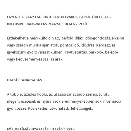
EGYÉNILEG VAGY CSOPORTOSAN: BELVÁROS, PARKOLÓHELY, ALL-
INCLUSIVE, DIÁKSZÁLLÁS, MAGYAR IDEGENVEZETŐ
Érdekelhet a helyi külföldi vagy belföldi állás, idős-gondozás, alkalmi
vagy szezon munka ajánlatok, pontos idő, időjárás. Kérdezz, és
igyekszünk gyors választ küldeni! Nyitvatartás, parkoló-, belépő-
vagy kedvezményes szállás árak.
UTAZÁS TANÁCSADÁS
A több évtizedes hobbi, az utazási tanácsadó szerep, túrák,
idegenvezetések és nyaralások eredményeképpen sok információ
gyűlt össze. Közlekedés, útvonal stb. lehetőségek.
FÓRUM TÉMÁK NYARALÁS, UTAZÁS CIKKEK: