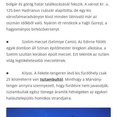
bolgár és görög határ találkozásánál fekszik. A várost Kr. u.
125-ben Hadrianus császár alapította, de egy kis
városfalmaradványon kívül minden látnivaló már az
oszmán időkből való. Nyáron itt rendezik a Yağli Güreşt, a
hagyományos birkózóversenyt.
■ Szelim-mecset (Selimiye Camii). Az Edirne fölötti
egyik dombon áll Szinan építőmester öregkori alkotása, a
Szelim szultán korában épült mecset. Ezt tekintik az iszlám
világ legtökéletesebb mecsetének.
■ Kilyos. A Fekete-tengeren levő kis fürdőhely csak
25 kilométerre van
Isztambultól
. Minthogy a Márvány-
tenger annyira szennyezett, hogy fürdésre nem javasolják,
isztambuliak egész tömege áramlik hétvégeken az egykori
halásztelepülés homokos strandjaira.