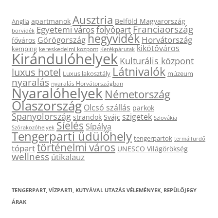
Ausztria
apartmanok
Belföld Magyarország
Anglia
Franciaország
Egyetemi város
folyópart
borvidék
hegyvidék
Horvátország
Görögország
főváros
kikötőváros
kemping
kereskedelmi központ
Kerékpárutak
Kirándulóhelyek
Kulturális központ
Látnivalók
luxus hotel
Luxus lakosztály
múzeum
nyaralás
nyaralás Horvátországban
Nyaralóhelyek
Németország
Olaszország
Olcsó szállás
parkok
Spanyolország
szigetek
strandok
Svájc
Szlovákia
Síelés
Sípálya
Szórakozóhelyek
Tengerparti üdülőhely
tengerpartok
termálfürdő
történelmi város
tópart
UNESCO Világörökség
wellness
útikalauz
TENGERPART, VÍZPARTI, KUTYÁVAL UTAZÁS VÉLEMÉNYEK, REPÜLŐJEGY
ÁRAK