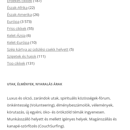
Érdekes cikkek
(187)
Észak-Afrika
(22)
Észak-Amerika
(26)
Európa
(3 573)
Friss cikkek
(55)
Kelet-Ázsia
(6)
Kelet-Európa
(10)
Szép kártya az üdülési csekk helyett
(5)
Szigetek és hajok
(111)
Top cikkek
(131)
UTAK, ÉLMÉNYEK, NYARALÁS ÁRAK
Luxus és olcsó, zarándok utak, spirituális közösségek-fórum,
önkéntesség (Volunteering), élménybeszámolók, vélemények,
körutazás, új egyéni, öko- és örökzöld témák ingyenesen.
Munkásszálló helyett és mellett igényes helyek. Magánszállás és
kanapé-szörfözés (CouchSurfing).