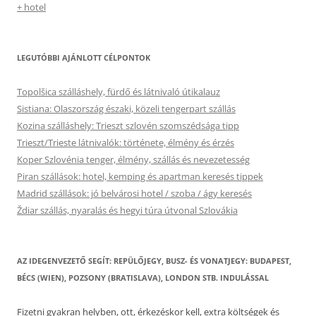
+ hotel
LEGUTÓBBI AJÁNLOTT CÉLPONTOK
Topolšica szálláshely, fürdő és látnivaló útikalauz
Sistiana: Olaszország északi, közeli tengerpart szállás
Kozina szálláshely: Trieszt szlovén szomszédsága tipp
Trieszt/Trieste látnivalók: története, élmény és érzés
Koper Szlovénia tenger, élmény, szállás és nevezetesség
Piran szállások: hotel, kemping és apartman keresés tippek
Madrid szállások: jó belvárosi hotel / szoba / ágy keresés
Ždiar szállás, nyaralás és hegyi túra útvonal Szlovákia
AZ IDEGENVEZETŐ SEGÍT: REPÜLŐJEGY, BUSZ- ÉS VONATJEGY: BUDAPEST,
BÉCS (WIEN), POZSONY (BRATISLAVA), LONDON STB. INDULÁSSAL
Fizetni gyakran helyben, ott, érkezéskor kell, extra költségek és