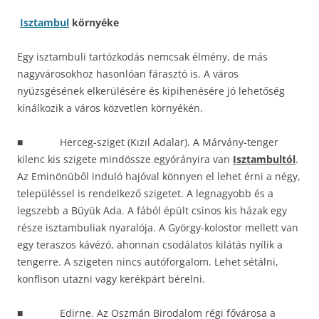
Isztambul
környéke
Egy isztambuli tartózkodás nemcsak élmény, de más
nagyvárosokhoz hasonlóan fárasztó is. A város
nyüzsgésének elkerülésére és kipihenésére jó lehetőség
kínálkozik a város közvetlen környékén.
■ Herceg-sziget (Kızıl Adalar). A Márvány-tenger
kilenc kis szigete mindössze egyórányira van
Isztambultól
.
Az Eminönüből induló hajóval könnyen el lehet érni a négy,
településsel is rendelkező szigetet. A legnagyobb és a
legszebb a Büyük Ada. A fából épült csinos kis házak egy
része isztambuliak nyaralója. A György-kolostor mellett van
egy teraszos kávézó, ahonnan csodálatos kilátás nyílik a
tengerre. A szigeten nincs autóforgalom. Lehet sétálni,
konflison utazni vagy kerékpárt bérelni.
■ Edirne. Az Oszmán Birodalom régi fővárosa a