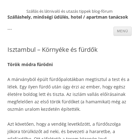
Szállás és látnivaló és utazás tippek blog-fórum
Szálláshely, minőségi üdülés, hotel / apartman tanácsok
---
Kilépés
MENÜ
a
tartalomba
Isztambul – Környéke és fürdők
Török módra fürödni
A márványból épült fürdőpalotákban megtisztul a test és a
lélek. Egy ilyen fürdő után úgy érzi az ember, hogy egész
életére boldog lett és tiszta. Az iszlám vallás előírásainak
megfelelően az első török fürdőket (a hamamikat) még az
oszmán uralom kezdetén építették.
Azt követően, hogy a vendég levetkőzött, a fürdőszolga
jókora törülközőt ad neki, és bevezeti a hararetbe, a
gőzfürdőbe. Ott ráfektetik a terem közepén levő