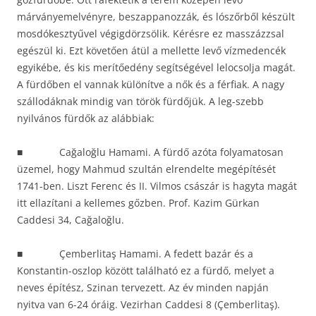
márványemelvényre, beszappanozzák, és lószőrből készült
mosdókesztyűvel végigdörzsölik. Kérésre ez masszázzsal
egészül ki. Ezt követően átül a mellette levő vízmedencék
egyikébe, és kis merítőedény segítségével lelocsolja magát.
A fürdőben el vannak különítve a nők és a férfiak. A nagy
szállodáknak mindig van török fürdőjük. A leg-szebb
nyilvános fürdők az alábbiak:
■ Cağaloğlu Hamami. A fürdő azóta folyamatosan
üzemel, hogy Mahmud szultán elrendelte megépítését
1741-ben. Liszt Ferenc és II. Vilmos császár is hagyta magát
itt ellazítani a kellemes gőzben. Prof. Kazim Gürkan
Caddesi 34, Cağaloğlu.
■ Çemberlitaş Hamami. A fedett bazár és a
Konstantin-oszlop között található ez a fürdő, melyet a
neves építész, Szinan tervezett. Az év minden napján
nyitva van 6-24 óráig. Vezirhan Caddesi 8 (Çemberlitaş).