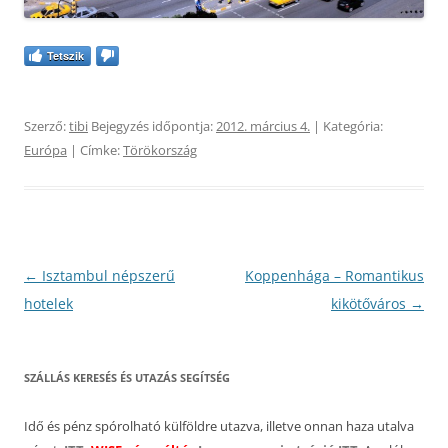
Tetszik
Szerző:
tibi
Bejegyzés időpontja:
2012. március 4.
| Kategória:
Európa
| Címke:
Törökország
Bejegyzés
←
Isztambul népszerű
Koppenhága – Romantikus
navigáció
hotelek
kikötőváros
→
SZÁLLÁS KERESÉS ÉS UTAZÁS SEGÍTSÉG
Idő és pénz spórolható külföldre utazva, illetve onnan haza utalva