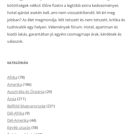
kötöttségek nélkül. Előre fizetni a legtöbb extra kedvezményes
hotel ajánlat esetén kell, ami nem visszatérítendő. Mi éri meg
jobban? Az élet megmondja. Mit tetszett és nem tetszett, kritika és
tudnivalók egy helyen. Vélemények fórum. Hotel, apartman és
kiadó lakás, garantáltan jó egyéni csomag/napi árak, kérdések és
válaszok.
KATEGÓRIÁK
Afrika
(78)
Amerika
(186)
Ausztrália és Óceánia
(20)
Ázsia
(211)
Belföld Magyarország
(221)
Dél-Afrika
(9)
Dél-Amerika
(44)
Egyéb utazás
(58)