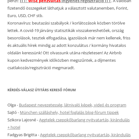
pénzt:
ITT:
WISE pénzváltás
Ingyenes regisztráció ITT
. A valóban
fizetendő összegeket láthatjuk a választott valutanemben, Forint,
Euro, USD, CHF stb.
Koronavírus: beutazási szabályok / korlátozások közben törölve
lettek. A covid-19 járvány statisztikák visszakereshetőek, ország
besorolások, tesztek elfogadása, igazolások már nem kellenek, friss
és aktuális hírek mindig az adott konzulátus / kormány hivatalos
oldalán keressünk! Ott olvassunk utána részletesen! Az Airbnb
kupon kedvezmények időközben megszűntek, a díjmentes
csatlakozás/regisztráció megmaradt.
KÉRDÉS-VÁLASZ ÚTITÁRS KERESŐ FÓRUM
Olga
-
Budapest nevezetesség, látnivaló képek, videó és program
Sajtó
-
München szálláshely, hotel foglalás blog-fórum tippek
Szikora Lajosné
-
Aggtelek cseppkőbarlang nyitvatartás, kirándulás
+ hotel
Fadgyas Brigitta
-
Aggtelek cseppkőbarlang nyitvatartás, kirándulás