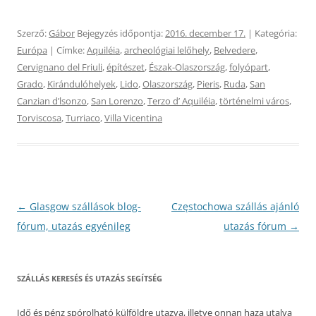
Szerző:
Gábor
Bejegyzés időpontja:
2016. december 17.
| Kategória:
Európa
| Címke:
Aquiléia
,
archeológiai lelőhely
,
Belvedere
,
Cervignano del Friuli
,
építészet
,
Észak-Olaszország
,
folyópart
,
Grado
,
Kirándulóhelyek
,
Lido
,
Olaszország
,
Pieris
,
Ruda
,
San
Canzian dʼlsonzo
,
San Lorenzo
,
Terzo dʼ Aquiléia
,
történelmi város
,
Torviscosa
,
Turriaco
,
Villa Vicentina
Bejegyzés
←
Glasgow szállások blog-
Częstochowa szállás ajánló
navigáció
fórum, utazás egyénileg
utazás fórum
→
SZÁLLÁS KERESÉS ÉS UTAZÁS SEGÍTSÉG
Idő és pénz spórolható külföldre utazva, illetve onnan haza utalva