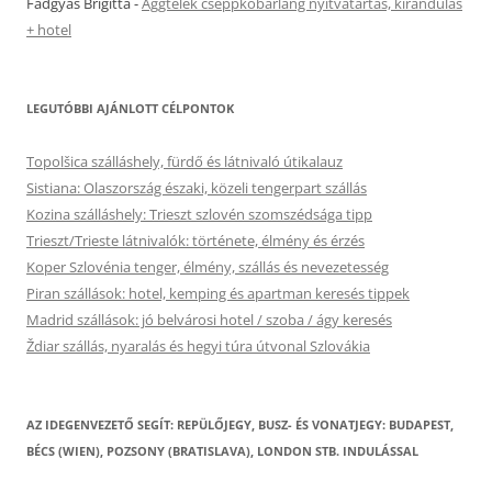
Fadgyas Brigitta
-
Aggtelek cseppkőbarlang nyitvatartás, kirándulás
+ hotel
LEGUTÓBBI AJÁNLOTT CÉLPONTOK
Topolšica szálláshely, fürdő és látnivaló útikalauz
Sistiana: Olaszország északi, közeli tengerpart szállás
Kozina szálláshely: Trieszt szlovén szomszédsága tipp
Trieszt/Trieste látnivalók: története, élmény és érzés
Koper Szlovénia tenger, élmény, szállás és nevezetesség
Piran szállások: hotel, kemping és apartman keresés tippek
Madrid szállások: jó belvárosi hotel / szoba / ágy keresés
Ždiar szállás, nyaralás és hegyi túra útvonal Szlovákia
AZ IDEGENVEZETŐ SEGÍT: REPÜLŐJEGY, BUSZ- ÉS VONATJEGY: BUDAPEST,
BÉCS (WIEN), POZSONY (BRATISLAVA), LONDON STB. INDULÁSSAL