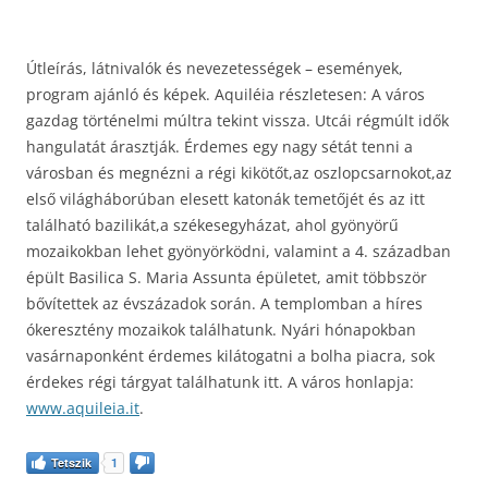
Útleírás, látnivalók és nevezetességek – események,
program ajánló és képek. Aquiléia részletesen: A város
gazdag történelmi múltra tekint vissza. Utcái régmúlt idők
hangulatát árasztják. Érdemes egy nagy sétát tenni a
városban és megnézni a régi kikötőt,az oszlopcsarnokot,az
első világháborúban elesett katonák temetőjét és az itt
található bazilikát,a székesegyházat, ahol gyönyörű
mozaikokban lehet gyönyörködni, valamint a 4. században
épült Basilica S. Maria Assunta épületet, amit többször
bővítettek az évszázadok során. A templomban a híres
ókeresztény mozaikok találhatunk. Nyári hónapokban
vasárnaponként érdemes kilátogatni a bolha piacra, sok
érdekes régi tárgyat találhatunk itt. A város honlapja:
www.aquileia.it
.
Tetszik
1