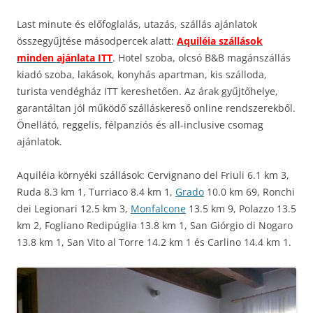
Last minute és előfoglalás, utazás, szállás ajánlatok
összegyűjtése másodpercek alatt:
Aquiléia szállások
minden ajánlata ITT
. Hotel szoba, olcsó B&B magánszállás
kiadó szoba, lakások, konyhás apartman, kis szálloda,
turista vendégház ITT kereshetően. Az árak gyűjtőhelye,
garantáltan jól működő szálláskereső online rendszerekből.
Önellátó, reggelis, félpanziós és all-inclusive csomag
ajánlatok.
Aquiléia környéki szállások: Cervignano del Friuli 6.1 km 3,
Ruda 8.3 km 1, Turriaco 8.4 km 1,
Grado
10.0 km 69, Ronchi
dei Legionari 12.5 km 3,
Monfalcone
13.5 km 9, Polazzo 13.5
km 2, Fogliano Redipúglia 13.8 km 1, San Giórgio di Nogaro
13.8 km 1, San Vito al Torre 14.2 km 1 és Carlino 14.4 km 1.