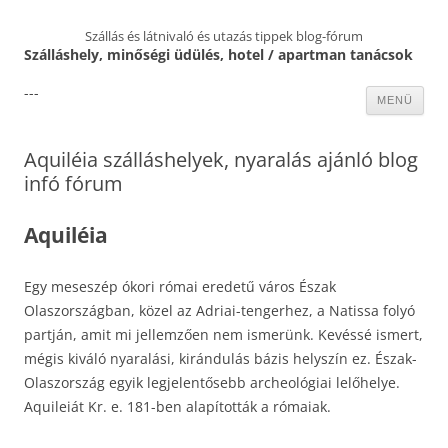
Szállás és látnivaló és utazás tippek blog-fórum
Szálláshely, minőségi üdülés, hotel / apartman tanácsok
---
Kilépés
MENÜ
a
tartalomba
Aquiléia szálláshelyek, nyaralás ajánló blog
infó fórum
Aquiléia
Egy meseszép ókori római eredetű város Észak
Olaszországban, közel az Adriai-tengerhez, a Natissa folyó
partján, amit mi jellemzően nem ismerünk. Kevéssé ismert,
mégis kiváló nyaralási, kirándulás bázis helyszín ez. Észak-
Olaszország egyik legjelentősebb archeológiai lelőhelye.
Aquileiát Kr. e. 181-ben alapították a rómaiak.