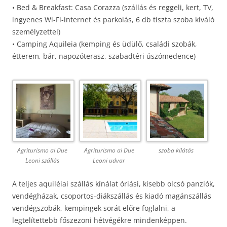
• Bed & Breakfast: Casa Corazza (szállás és reggeli, kert, TV,
ingyenes Wi-Fi-internet és parkolás, 6 db tiszta szoba kiváló
személyzettel)
• Camping Aquileia (kemping és üdülő, családi szobák,
étterem, bár, napozóterasz, szabadtéri úszómedence)
Agriturismo ai Due
Agriturismo ai Due
szoba kilátás
Leoni szállás
Leoni udvar
A teljes aquiléiai szállás kínálat óriási, kisebb olcsó panziók,
vendégházak, csoportos-diákszállás és kiadó magánszállás
vendégszobák, kempingek sorát előre foglalni, a
legtelítettebb főszezoni hétvégékre mindenképpen.