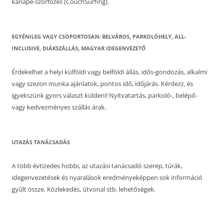
kanapé-szörfözés (CouchSurfing).
EGYÉNILEG VAGY CSOPORTOSAN: BELVÁROS, PARKOLÓHELY, ALL-
INCLUSIVE, DIÁKSZÁLLÁS, MAGYAR IDEGENVEZETŐ
Érdekelhet a helyi külföldi vagy belföldi állás, idős-gondozás, alkalmi
vagy szezon munka ajánlatok, pontos idő, időjárás. Kérdezz, és
igyekszünk gyors választ küldeni! Nyitvatartás, parkoló-, belépő-
vagy kedvezményes szállás árak.
UTAZÁS TANÁCSADÁS
A több évtizedes hobbi, az utazási tanácsadó szerep, túrák,
idegenvezetések és nyaralások eredményeképpen sok információ
gyűlt össze. Közlekedés, útvonal stb. lehetőségek.