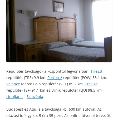
Repülőtér távolságok a központtól légvonalban:
Trieszt
repülőtér (TRS) 9.9 km,
Portorož
repülőtér (POW) 38.1 km,
Velence
Marco Polo repülőtér (VCE) 85.2 km,
Treviso
repülőté (TSF) 91.1 km és Brnik repülőtér (LJU) 98.5 km –
Ljubljana
–
Szlovénia
.
Budapest és Aquiléia távolsága kb. 600 km autóval. Az
utazási idő így kb. 5 óra 35 perc. Az online útvonal tervezők