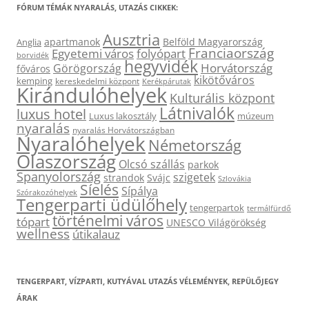
FÓRUM TÉMÁK NYARALÁS, UTAZÁS CIKKEK:
Ausztria
apartmanok
Belföld Magyarország
Anglia
Franciaország
Egyetemi város
folyópart
borvidék
hegyvidék
Horvátország
Görögország
főváros
kikötőváros
kemping
kereskedelmi központ
Kerékpárutak
Kirándulóhelyek
Kulturális központ
Látnivalók
luxus hotel
Luxus lakosztály
múzeum
nyaralás
nyaralás Horvátországban
Nyaralóhelyek
Németország
Olaszország
Olcsó szállás
parkok
Spanyolország
szigetek
strandok
Svájc
Szlovákia
Síelés
Sípálya
Szórakozóhelyek
Tengerparti üdülőhely
tengerpartok
termálfürdő
történelmi város
tópart
UNESCO Világörökség
wellness
útikalauz
TENGERPART, VÍZPARTI, KUTYÁVAL UTAZÁS VÉLEMÉNYEK, REPÜLŐJEGY
ÁRAK