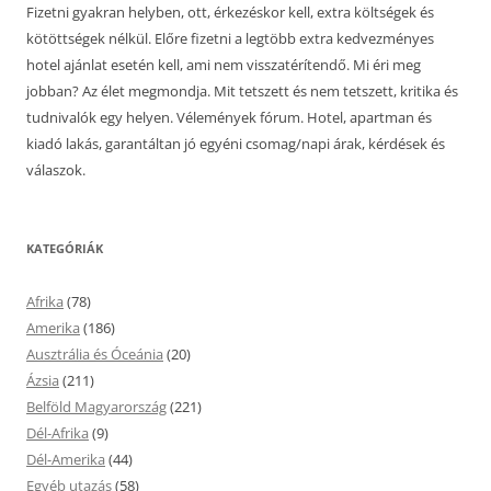
Fizetni gyakran helyben, ott, érkezéskor kell, extra költségek és
kötöttségek nélkül. Előre fizetni a legtöbb extra kedvezményes
hotel ajánlat esetén kell, ami nem visszatérítendő. Mi éri meg
jobban? Az élet megmondja. Mit tetszett és nem tetszett, kritika és
tudnivalók egy helyen. Vélemények fórum. Hotel, apartman és
kiadó lakás, garantáltan jó egyéni csomag/napi árak, kérdések és
válaszok.
KATEGÓRIÁK
Afrika
(78)
Amerika
(186)
Ausztrália és Óceánia
(20)
Ázsia
(211)
Belföld Magyarország
(221)
Dél-Afrika
(9)
Dél-Amerika
(44)
Egyéb utazás
(58)