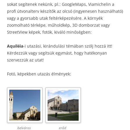
sokat segítenek nekünk, pl.: GoogleMaps, Viamichelin a
profi útvonalterv készítők az olcsó (ingyenesen használható)
vagy a gyorsabb utak feltérképezésére. A környék
zoomolható térképe, műholdkép, 3D domborzat vagy
StreetView képek, fotók, kiváló minőségben:
Aquiléia
-i utazási, kirándulási témában szólj hozzá itt!
Kérdezzük vagy segítsük egymást, hogy hatékonyan
szervezzük az utat!
Fotó, képekben utazás élmények:
belváros
erőd