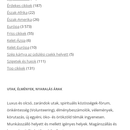
Érdekes cikkek
(187)
Észak-Afrika
(22)
Észak-Amerika
(26)
Európa
(3 573)
Friss cikkek
(55)
Kelet-Ázsia
(6)
Kelet-Európa
(10)
Szép kártya az üdülési csekk helyett
(5)
Szigetek és hajok
(111)
Top cikkek
(131)
UTAK, ÉLMÉNYEK, NYARALÁS ÁRAK
Luxus és olcsó, zarándok utak, spirituális közösségek-fórum,
önkéntesség (Volunteering), élménybeszámolók, vélemények,
körutazás, új egyéni, öko- és örökzöld témák ingyenesen.
Munkásszálló helyett és mellett igényes helyek. Magánszállás és