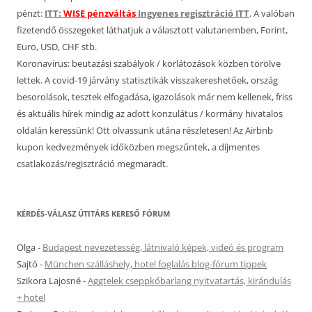
pénzt:
ITT:
WISE pénzváltás
Ingyenes regisztráció ITT
. A valóban
fizetendő összegeket láthatjuk a választott valutanemben, Forint,
Euro, USD, CHF stb.
Koronavírus: beutazási szabályok / korlátozások közben törölve
lettek. A covid-19 járvány statisztikák visszakereshetőek, ország
besorolások, tesztek elfogadása, igazolások már nem kellenek, friss
és aktuális hírek mindig az adott konzulátus / kormány hivatalos
oldalán keressünk! Ott olvassunk utána részletesen! Az Airbnb
kupon kedvezmények időközben megszűntek, a díjmentes
csatlakozás/regisztráció megmaradt.
KÉRDÉS-VÁLASZ ÚTITÁRS KERESŐ FÓRUM
Olga
-
Budapest nevezetesség, látnivaló képek, videó és program
Sajtó
-
München szálláshely, hotel foglalás blog-fórum tippek
Szikora Lajosné
-
Aggtelek cseppkőbarlang nyitvatartás, kirándulás
+ hotel