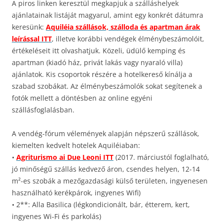
A piros linken keresztül megkapjuk a szálláshelyek
ajánlatainak listáját magyarul, amint egy konkrét dátumra
keresünk:
Aquiléia szállások, szálloda és apartman árak
leírással ITT
, illetve korábbi vendégek élménybeszámolóit,
értékeléseit itt olvashatjuk. Közeli, üdülő kemping és
apartman (kiadó ház, privát lakás vagy nyaraló villa)
ajánlatok. Kis csoportok részére a hotelkereső kínálja a
szabad szobákat. Az élménybeszámolók sokat segítenek a
fotók mellett a döntésben az online egyéni
szállásfoglalásban.
A vendég-fórum vélemények alapján népszerű szállások,
kiemelten kedvelt hotelek Aquiléiaban:
•
Agriturismo ai Due Leoni ITT
(2017. márciustól foglalható,
jó minőségű szállás kedvező áron, csendes helyen, 12-14
m²-es szobák a mezőgazdasági külső területen, ingyenesen
használható kerékpárok, ingyenes Wifi)
• 2**: Alla Basilica (légkondicionált, bár, étterem, kert,
ingyenes Wi-Fi és parkolás)