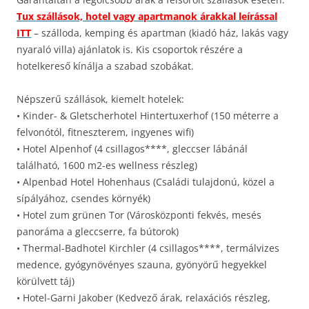
Tux szállások, hotel vagy apartmanok árakkal leírással
ITT
– szálloda, kemping és apartman (kiadó ház, lakás vagy
nyaraló villa) ajánlatok is. Kis csoportok részére a
hotelkereső kínálja a szabad szobákat.
Népszerű szállások, kiemelt hotelek:
• Kinder- & Gletscherhotel Hintertuxerhof (150 méterre a
felvonótól, fitneszterem, ingyenes wifi)
• Hotel Alpenhof (4 csillagos****, gleccser lábánál
található, 1600 m2-es wellness részleg)
• Alpenbad Hotel Hohenhaus (Családi tulajdonú, közel a
sípályához, csendes környék)
• Hotel zum grünen Tor (Városközponti fekvés, mesés
panoráma a gleccserre, fa bútorok)
• Thermal-Badhotel Kirchler (4 csillagos****, termálvizes
medence, gyógynövényes szauna, gyönyörű hegyekkel
körülvett táj)
• Hotel-Garni Jakober (Kedvező árak, relaxációs részleg,