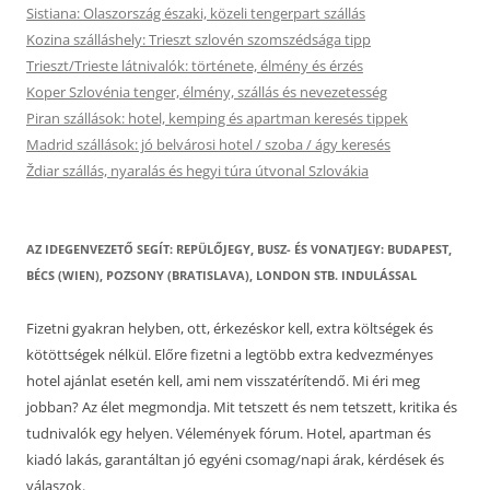
Sistiana: Olaszország északi, közeli tengerpart szállás
Kozina szálláshely: Trieszt szlovén szomszédsága tipp
Trieszt/Trieste látnivalók: története, élmény és érzés
Koper Szlovénia tenger, élmény, szállás és nevezetesség
Piran szállások: hotel, kemping és apartman keresés tippek
Madrid szállások: jó belvárosi hotel / szoba / ágy keresés
Ždiar szállás, nyaralás és hegyi túra útvonal Szlovákia
AZ IDEGENVEZETŐ SEGÍT: REPÜLŐJEGY, BUSZ- ÉS VONATJEGY: BUDAPEST,
BÉCS (WIEN), POZSONY (BRATISLAVA), LONDON STB. INDULÁSSAL
Fizetni gyakran helyben, ott, érkezéskor kell, extra költségek és
kötöttségek nélkül. Előre fizetni a legtöbb extra kedvezményes
hotel ajánlat esetén kell, ami nem visszatérítendő. Mi éri meg
jobban? Az élet megmondja. Mit tetszett és nem tetszett, kritika és
tudnivalók egy helyen. Vélemények fórum. Hotel, apartman és
kiadó lakás, garantáltan jó egyéni csomag/napi árak, kérdések és
válaszok.