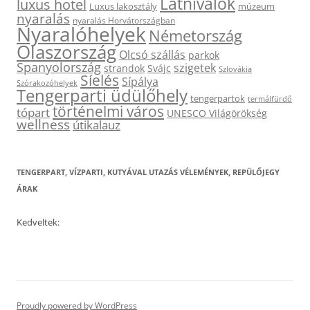
Látnivalók
luxus hotel
Luxus lakosztály
múzeum
nyaralás
nyaralás Horvátországban
Nyaralóhelyek
Németország
Olaszország
Olcsó szállás
parkok
Spanyolország
szigetek
strandok
Svájc
Szlovákia
Síelés
Sípálya
Szórakozóhelyek
Tengerparti üdülőhely
tengerpartok
termálfürdő
történelmi város
tópart
UNESCO Világörökség
wellness
útikalauz
TENGERPART, VÍZPARTI, KUTYÁVAL UTAZÁS VÉLEMÉNYEK, REPÜLŐJEGY
ÁRAK
Kedveltek:
Proudly powered by WordPress