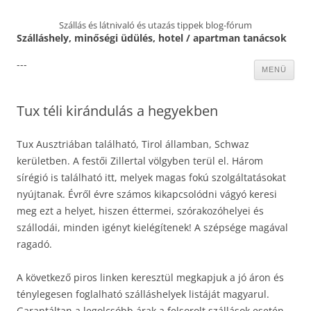
Szállás és látnivaló és utazás tippek blog-fórum
Szálláshely, minőségi üdülés, hotel / apartman tanácsok
---
Kilépés
MENÜ
a
tartalomba
Tux téli kirándulás a hegyekben
Tux Ausztriában található, Tirol államban, Schwaz
kerületben. A festői Zillertal völgyben terül el. Három
sírégió is található itt, melyek magas fokú szolgáltatásokat
nyújtanak. Évről évre számos kikapcsolódni vágyó keresi
meg ezt a helyet, hiszen éttermei, szórakozóhelyei és
szállodái, minden igényt kielégítenek! A szépsége magával
ragadó.
A következő piros linken keresztül megkapjuk a jó áron és
ténylegesen foglalható szálláshelyek listáját magyarul.
Garantáltan a legolcsóbb árak a felsorolt szállások esetén.