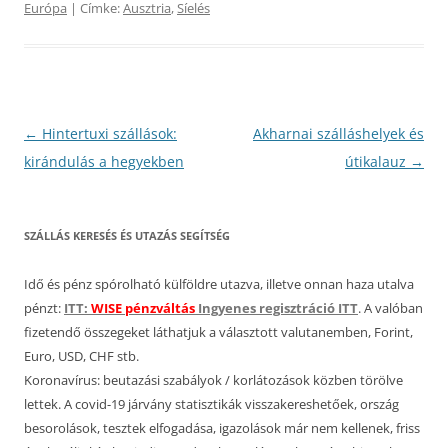
Európa
| Címke:
Ausztria
,
Síelés
Bejegyzés
←
Hintertuxi szállások:
Akharnai szálláshelyek és
navigáció
kirándulás a hegyekben
útikalauz
→
SZÁLLÁS KERESÉS ÉS UTAZÁS SEGÍTSÉG
Idő és pénz spórolható külföldre utazva, illetve onnan haza utalva
pénzt:
ITT:
WISE pénzváltás
Ingyenes regisztráció ITT
. A valóban
fizetendő összegeket láthatjuk a választott valutanemben, Forint,
Euro, USD, CHF stb.
Koronavírus: beutazási szabályok / korlátozások közben törölve
lettek. A covid-19 járvány statisztikák visszakereshetőek, ország
besorolások, tesztek elfogadása, igazolások már nem kellenek, friss