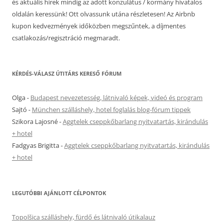
és aktuális hírek mindig az adott konzulátus / kormány hivatalos
oldalán keressünk! Ott olvassunk utána részletesen! Az Airbnb
kupon kedvezmények időközben megszűntek, a díjmentes
csatlakozás/regisztráció megmaradt.
KÉRDÉS-VÁLASZ ÚTITÁRS KERESŐ FÓRUM
Olga
-
Budapest nevezetesség, látnivaló képek, videó és program
Sajtó
-
München szálláshely, hotel foglalás blog-fórum tippek
Szikora Lajosné
-
Aggtelek cseppkőbarlang nyitvatartás, kirándulás
+ hotel
Fadgyas Brigitta
-
Aggtelek cseppkőbarlang nyitvatartás, kirándulás
+ hotel
LEGUTÓBBI AJÁNLOTT CÉLPONTOK
Topolšica szálláshely, fürdő és látnivaló útikalauz