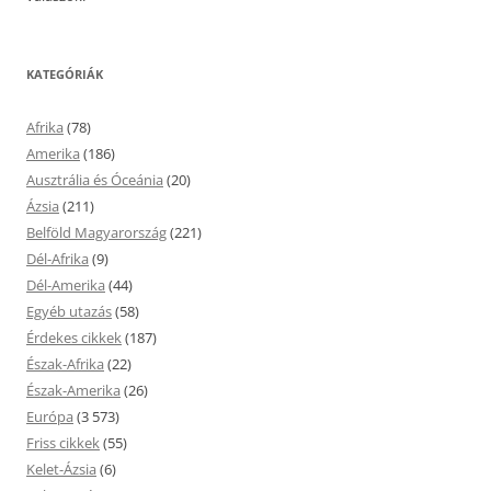
KATEGÓRIÁK
Afrika
(78)
Amerika
(186)
Ausztrália és Óceánia
(20)
Ázsia
(211)
Belföld Magyarország
(221)
Dél-Afrika
(9)
Dél-Amerika
(44)
Egyéb utazás
(58)
Érdekes cikkek
(187)
Észak-Afrika
(22)
Észak-Amerika
(26)
Európa
(3 573)
Friss cikkek
(55)
Kelet-Ázsia
(6)