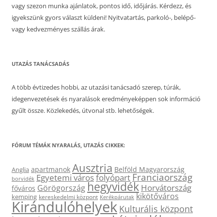
vagy szezon munka ajánlatok, pontos idő, időjárás. Kérdezz, és
igyekszünk gyors választ küldeni! Nyitvatartás, parkoló-, belépő-
vagy kedvezményes szállás árak.
UTAZÁS TANÁCSADÁS
A több évtizedes hobbi, az utazási tanácsadó szerep, túrák,
idegenvezetések és nyaralások eredményeképpen sok információ
gyűlt össze. Közlekedés, útvonal stb. lehetőségek.
FÓRUM TÉMÁK NYARALÁS, UTAZÁS CIKKEK:
Ausztria
apartmanok
Belföld Magyarország
Anglia
Franciaország
Egyetemi város
folyópart
borvidék
hegyvidék
Horvátország
Görögország
főváros
kikötőváros
kemping
kereskedelmi központ
Kerékpárutak
Kirándulóhelyek
Kulturális központ