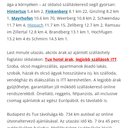
ága a környéken – az oldalsó szálláskereső segít gyorsan:
Hintertux
5.4 km 2,
Finkenberg
8.1 km 22, Ginzling 8.2 km
1,
Mayrhofen
10.6 km 70, Weerberg 10.8 km 2, Schwendau
11.7 km 4,
Hippach
11.7 km 15, Zellberg 12.7 km 2, Ramsau
im Zillertal 12.8 km 4, Brandberg 13.1 km 1, Hochfugen
13.2 km 4 és Schmirn 14.5 km 1.
Last minute utazás, akciós árak az ajánlott szálláshely
foglalási oldalakon:
Tux hotel árak, legjobb szállások ITT
.
Szoba, olcsó magánszállás, apartmanok (kiadó lakás,
szobák, házak és olcsó ágyak hosszútávra is), kis szálloda,
vendégház és diákszállás is ITT kereshetően. A legjobb árak
gyűjtőhelye, garantáltan jól működő szálláskereső online
rendszerekből. Önellátó, reggelis, félpanziós, all-inclusive
csomag ajánlatok az egész Európából, és távolabb is.
Budapest és Tux távolsága kb. 734 km autóval az online
útvonaltervező ajánlásával. Az utazási idő kb. 7 óra 45 perc
autópályákon haladva. Mellékutakon (autópályán kívül)