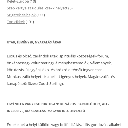
Kelet-Európa
(10)
Szép kártya az üdülési csekk helyett
(5)
Szigetek és hajok
(111)
Top cikkek
(131)
UTAK, ÉLMÉNYEK, NYARALÁS ÁRAK
Luxus és olcsó, zarándok utak, spirituális közösségek-fórum,
önkéntesség (Volunteering), élménybeszámolók, vélemények,
körutazás, új egyéni, öko- és örökzöld témák ingyenesen.
Munkásszálló helyett és mellett igényes helyek. Magánszállás és
kanapé-szörfözés (CouchSurfing).
EGYÉNILEG VAGY CSOPORTOSAN: BELVÁROS, PARKOLÓHELY, ALL-
INCLUSIVE, DIÁKSZÁLLÁS, MAGYAR IDEGENVEZETŐ
Érdekelhet a helyi külföldi vagy belföldi állás, idős-gondozás, alkalmi