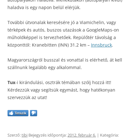
haladva is egy napon belül elérjük.
További útvonalak keresésére jó a Viamichelin, vagy
térképek és autós, buszos utazások a GoogleMaps-on
műholdképpel is tervezhetőek. Repülőtér távolság a
központtól: Kranebitten (INN) 31.2 km –
Innsbruck
.
Magyarországról busszal és vonattal is elérhető, át kell
szállnunk legalább egy alkalommal.
Tux
-i kirándulási, osztrák témában szólj hozzá itt!
Kérdezzük vagy segítsük egymást, hogy hatékonyan
szervezzük az utat!
Tetszik
Szerző:
tibi
Bejegyzés időpontja:
2012. február 6.
| Kategória: