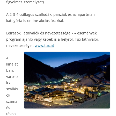
figyelmes személyzet)
A 2-3-4 csillagos szállodák, panziók és az apartman
kategória is online akciós árakkal.
Leírások, látnivalók és nevezetességeik – események,
program ajánló vagy képek is a helyről. Tux látnivalói,
nevezetességei:
www.tux.at
A
kínálat
ban,
városo
k /
szállás
ok
száma
és
távols