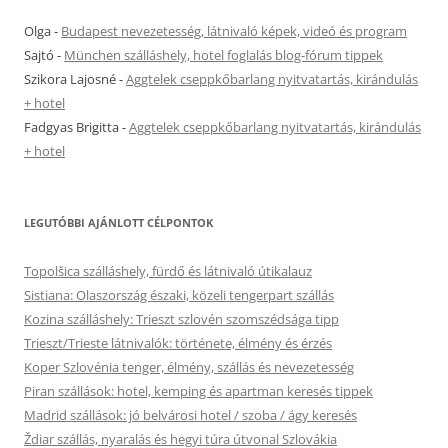
Olga
-
Budapest nevezetesség, látnivaló képek, videó és program
Sajtó
-
München szálláshely, hotel foglalás blog-fórum tippek
Szikora Lajosné
-
Aggtelek cseppkőbarlang nyitvatartás, kirándulás
+ hotel
Fadgyas Brigitta
-
Aggtelek cseppkőbarlang nyitvatartás, kirándulás
+ hotel
LEGUTÓBBI AJÁNLOTT CÉLPONTOK
Topolšica szálláshely, fürdő és látnivaló útikalauz
Sistiana: Olaszország északi, közeli tengerpart szállás
Kozina szálláshely: Trieszt szlovén szomszédsága tipp
Trieszt/Trieste látnivalók: története, élmény és érzés
Koper Szlovénia tenger, élmény, szállás és nevezetesség
Piran szállások: hotel, kemping és apartman keresés tippek
Madrid szállások: jó belvárosi hotel / szoba / ágy keresés
Ždiar szállás, nyaralás és hegyi túra útvonal Szlovákia