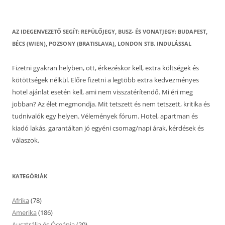
AZ IDEGENVEZETŐ SEGÍT: REPÜLŐJEGY, BUSZ- ÉS VONATJEGY: BUDAPEST,
BÉCS (WIEN), POZSONY (BRATISLAVA), LONDON STB. INDULÁSSAL
Fizetni gyakran helyben, ott, érkezéskor kell, extra költségek és
kötöttségek nélkül. Előre fizetni a legtöbb extra kedvezményes
hotel ajánlat esetén kell, ami nem visszatérítendő. Mi éri meg
jobban? Az élet megmondja. Mit tetszett és nem tetszett, kritika és
tudnivalók egy helyen. Vélemények fórum. Hotel, apartman és
kiadó lakás, garantáltan jó egyéni csomag/napi árak, kérdések és
válaszok.
KATEGÓRIÁK
Afrika
(78)
Amerika
(186)
Ausztrália és Óceánia
(20)