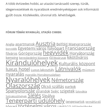
A több évtizedes hobbi, az utazási tanácsadó szerep, túrák,
idegenvezetések és nyaralások eredményeképpen sok információ
gyűlt össze. Közlekedés, útvonal stb. lehetőségek.
FÓRUM TÉMÁK NYARALÁS, UTAZÁS CIKKEK:
Ausztria
apartmanok
Belföld Magyarország
Anglia
Franciaország
Egyetemi város
folyópart
borvidék
hegyvidék
Horvátország
Görögország
főváros
kikötőváros
kemping
kereskedelmi központ
Kerékpárutak
Kirándulóhelyek
Kulturális központ
Látnivalók
luxus hotel
Luxus lakosztály
múzeum
nyaralás
nyaralás Horvátországban
Nyaralóhelyek
Németország
Olaszország
Olcsó szállás
parkok
Spanyolország
szigetek
strandok
Svájc
Szlovákia
Síelés
Sípálya
Szórakozóhelyek
Tengerparti üdülőhely
tengerpartok
termálfürdő
történelmi város
tópart
UNESCO Világörökség