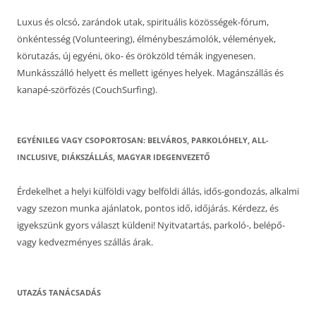
Luxus és olcsó, zarándok utak, spirituális közösségek-fórum,
önkéntesség (Volunteering), élménybeszámolók, vélemények,
körutazás, új egyéni, öko- és örökzöld témák ingyenesen.
Munkásszálló helyett és mellett igényes helyek. Magánszállás és
kanapé-szörfözés (CouchSurfing).
EGYÉNILEG VAGY CSOPORTOSAN: BELVÁROS, PARKOLÓHELY, ALL-
INCLUSIVE, DIÁKSZÁLLÁS, MAGYAR IDEGENVEZETŐ
Érdekelhet a helyi külföldi vagy belföldi állás, idős-gondozás, alkalmi
vagy szezon munka ajánlatok, pontos idő, időjárás. Kérdezz, és
igyekszünk gyors választ küldeni! Nyitvatartás, parkoló-, belépő-
vagy kedvezményes szállás árak.
UTAZÁS TANÁCSADÁS