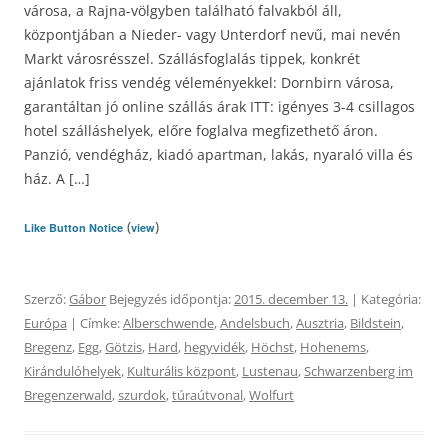
városa, a Rajna-völgyben található falvakból áll,
központjában a Nieder- vagy Unterdorf nevű, mai nevén
Markt városrésszel. Szállásfoglalás tippek, konkrét
ajánlatok friss vendég véleményekkel: Dornbirn városa,
garantáltan jó online szállás árak ITT: igényes 3-4 csillagos
hotel szálláshelyek, előre foglalva megfizethető áron.
Panzió, vendégház, kiadó apartman, lakás, nyaraló villa és
ház. A […]
(
)
Like Button Notice
view
Szerző:
Gábor
Bejegyzés időpontja:
2015. december 13.
| Kategória:
Európa
| Címke:
Alberschwende
,
Andelsbuch
,
Ausztria
,
Bildstein
,
Bregenz
,
Egg
,
Götzis
,
Hard
,
hegyvidék
,
Höchst
,
Hohenems
,
Kirándulóhelyek
,
Kulturális központ
,
Lustenau
,
Schwarzenberg im
Bregenzerwald
,
szurdok
,
túraútvonal
,
Wolfurt