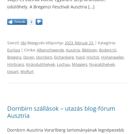
üdülőhely. A Bregenzi Fesztivál Ausztria […]
Tetszik
2
Szerző:
tibi
Bejegyzés időpontja:
2023. február 23.
| Kategória:
Európa
| Címke:
Alberschwende
,
Ausztria
,
Bildstein
,
Bodeni tó
,
Bregenz
,
Doren
,
Dornbirn
,
Eichenberg
,
Hard
,
Höchst
,
Hohenweiler
,
Hörbranz
,
Kirándulóhelyek
,
Lochau
,
Möggers
,
Nyaralóhelyek
,
tópart
,
Wolfurt
Dornbirn szállások – utazás blog-fórum
Ausztria
Dornbirn Ausztria Vorarlberg tartományának legnépesebb