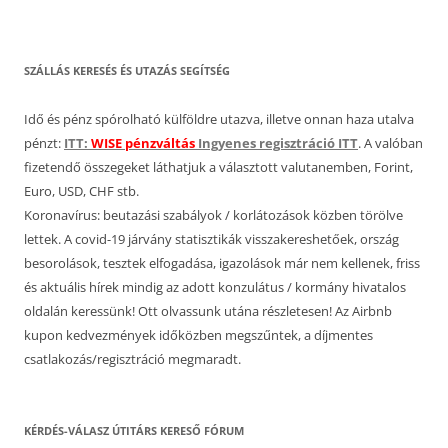
SZÁLLÁS KERESÉS ÉS UTAZÁS SEGÍTSÉG
Idő és pénz spórolható külföldre utazva, illetve onnan haza utalva
pénzt:
ITT:
WISE pénzváltás
Ingyenes regisztráció ITT
. A valóban
fizetendő összegeket láthatjuk a választott valutanemben, Forint,
Euro, USD, CHF stb.
Koronavírus: beutazási szabályok / korlátozások közben törölve
lettek. A covid-19 járvány statisztikák visszakereshetőek, ország
besorolások, tesztek elfogadása, igazolások már nem kellenek, friss
és aktuális hírek mindig az adott konzulátus / kormány hivatalos
oldalán keressünk! Ott olvassunk utána részletesen! Az Airbnb
kupon kedvezmények időközben megszűntek, a díjmentes
csatlakozás/regisztráció megmaradt.
KÉRDÉS-VÁLASZ ÚTITÁRS KERESŐ FÓRUM