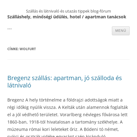
Szállás és látnivaló és utazás tippek blog-fórum
Szálláshely, minőségi üdülés, hotel / apartman tanácsok
---
Kilépés
MENÜ
a
tartalomba
CÍMKE:
WOLFURT
Bregenz szállás: apartman, jó szálloda és
látnivaló
Bregenz A hely történelme a földrajzi adottságok miatt a
régi időkig nyúlik vissza. A Kelták után alamennok foglalták
el a jól védhető területet. Vorarlberg névleges fővárosa lett
1860-ban, 1918-tól hivatalosan a tartomány székhelye. A
múzeuma római kori leleteket őriz. A Bódeni tó német,
svájci és osztrák vidéke egyaránt szép kiránduló-,