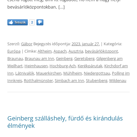
bevásárlóközpontokban, […]
Tetszik
2
Szerző:
Gábor
Bejegyzés időpontja:
2023. január 27.
| Kategória:
Európa
| Címke:
Altheim
,
Aspach
,
Ausztria
,
bevásárlóközpont
,
Braunau
,
Braunau am Inn
,
Geinberg
,
Geretsberg
,
Gilgenberg am
Weilhart
,
Heimhausen
,
Hochburg-Ach
,
Kerékpárutak
,
Kirchdorf am
Inn
,
Látnivalók
,
Mauerkirchen
,
Mühlheim
,
Niedergottsau
,
Polling im
Innkreis
,
Rotthalmünster
,
Simbach am Inn
,
Stubenberg
,
Wildenau
Geinberg szálláshely, fürdő és kirándulás
élmények