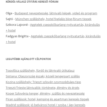
KÉRDÉS-VÁLASZ ÚTITÁRS KERESŐ FÓRUM
Olga
-
Budapest nevezetesség, látnivaló képek, videó és program
Sajtó
-
München szálláshely, hotel foglalás blog-fórum tippek
Szikora Lajosné
-
Aggtelek cseppkőbarlang nyitvatartás, kirándulás
+ hotel
Fadgyas Brigitta
-
Aggtelek cseppkőbarlang nyitvatartás, kirándulás
+ hotel
LEGUTÓBBI AJÁNLOTT CÉLPONTOK
Topolšica szálláshely, fürdő és látnivaló útikalauz
Sistiana: Olaszország északi, közeli tengerpart szállás
Kozina szálláshely: Trieszt szlovén szomszédsága tipp
Trieszt/Trieste látnivalók: története, élmény és érzés
Koper Szlovénia tenger, élmény, szállás és nevezetesség
Piran szállások: hotel, kemping és apartman keresés tippek
Madrid szállások: jó belvárosi hotel / szoba / ágy keresés