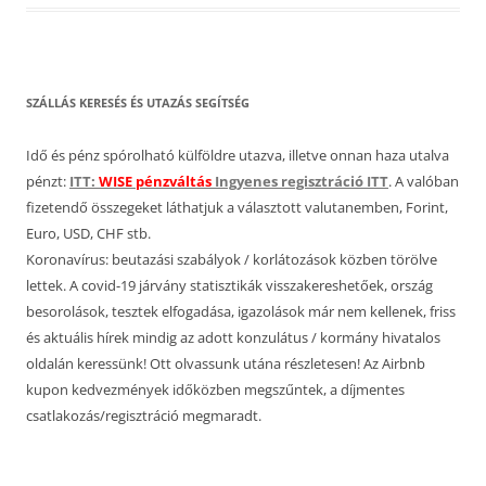
SZÁLLÁS KERESÉS ÉS UTAZÁS SEGÍTSÉG
Idő és pénz spórolható külföldre utazva, illetve onnan haza utalva
pénzt:
ITT:
WISE pénzváltás
Ingyenes regisztráció ITT
. A valóban
fizetendő összegeket láthatjuk a választott valutanemben, Forint,
Euro, USD, CHF stb.
Koronavírus: beutazási szabályok / korlátozások közben törölve
lettek. A covid-19 járvány statisztikák visszakereshetőek, ország
besorolások, tesztek elfogadása, igazolások már nem kellenek, friss
és aktuális hírek mindig az adott konzulátus / kormány hivatalos
oldalán keressünk! Ott olvassunk utána részletesen! Az Airbnb
kupon kedvezmények időközben megszűntek, a díjmentes
csatlakozás/regisztráció megmaradt.