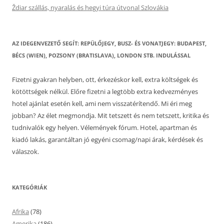
Ždiar szállás, nyaralás és hegyi túra útvonal Szlovákia
AZ IDEGENVEZETŐ SEGÍT: REPÜLŐJEGY, BUSZ- ÉS VONATJEGY: BUDAPEST,
BÉCS (WIEN), POZSONY (BRATISLAVA), LONDON STB. INDULÁSSAL
Fizetni gyakran helyben, ott, érkezéskor kell, extra költségek és
kötöttségek nélkül. Előre fizetni a legtöbb extra kedvezményes
hotel ajánlat esetén kell, ami nem visszatérítendő. Mi éri meg
jobban? Az élet megmondja. Mit tetszett és nem tetszett, kritika és
tudnivalók egy helyen. Vélemények fórum. Hotel, apartman és
kiadó lakás, garantáltan jó egyéni csomag/napi árak, kérdések és
válaszok.
KATEGÓRIÁK
Afrika
(78)
Amerika
(186)