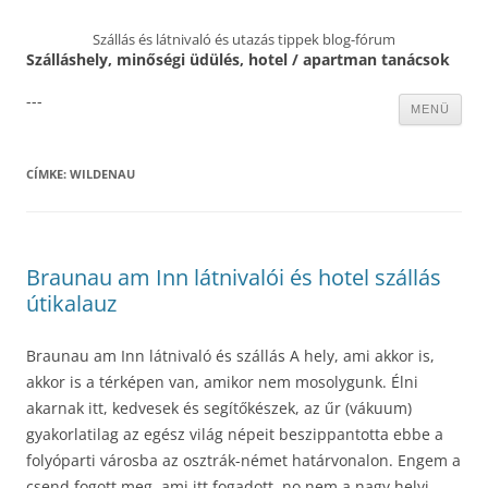
Szállás és látnivaló és utazás tippek blog-fórum
Szálláshely, minőségi üdülés, hotel / apartman tanácsok
---
Kilépés
MENÜ
a
tartalomba
CÍMKE:
WILDENAU
Braunau am Inn látnivalói és hotel szállás
útikalauz
Braunau am Inn látnivaló és szállás A hely, ami akkor is,
akkor is a térképen van, amikor nem mosolygunk. Élni
akarnak itt, kedvesek és segítőkészek, az űr (vákuum)
gyakorlatilag az egész világ népeit beszippantotta ebbe a
folyóparti városba az osztrák-német határvonalon. Engem a
csend fogott meg, ami itt fogadott, no nem a nagy helyi