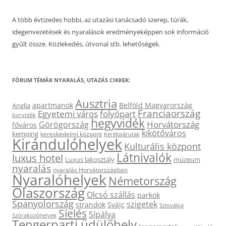
A több évtizedes hobbi, az utazási tanácsadó szerep, túrák,
idegenvezetések és nyaralások eredményeképpen sok információ
gyűlt össze. Közlekedés, útvonal stb. lehetőségek.
FÓRUM TÉMÁK NYARALÁS, UTAZÁS CIKKEK:
Ausztria
apartmanok
Belföld Magyarország
Anglia
Franciaország
Egyetemi város
folyópart
borvidék
hegyvidék
Horvátország
Görögország
főváros
kikötőváros
kemping
kereskedelmi központ
Kerékpárutak
Kirándulóhelyek
Kulturális központ
Látnivalók
luxus hotel
Luxus lakosztály
múzeum
nyaralás
nyaralás Horvátországban
Nyaralóhelyek
Németország
Olaszország
Olcsó szállás
parkok
Spanyolország
szigetek
strandok
Svájc
Szlovákia
Síelés
Sípálya
Szórakozóhelyek
Tengerparti üdülőhely