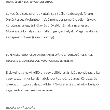
UTAK, ÉLMÉNYEK, NYARALÁS ÁRAK
Luxus és olcsó, zarándok utak, spirituális közösségek-fórum,
önkéntesség (Volunteering), élménybeszámolók, vélemények,
körutazás, új egyéni, öko- és örökzöld témák ingyenesen.
Munkásszálló helyett és mellett igényes helyek. Magánszállás és
kanapé-szörfözés (CouchSurfing).
EGYÉNILEG VAGY CSOPORTOSAN: BELVÁROS, PARKOLÓHELY, ALL-
INCLUSIVE, DIÁKSZÁLLÁS, MAGYAR IDEGENVEZETŐ
Érdekelhet a helyi külföldi vagy belföldi állás, idős-gondozás, alkalmi
vagy szezon munka ajánlatok, pontos idő, időjárás. Kérdezz, és
igyekszünk gyors választ küldeni! Nyitvatartás, parkoló-, belépő-
vagy kedvezményes szállás árak.
UTAZÁS TANÁCSADÁS