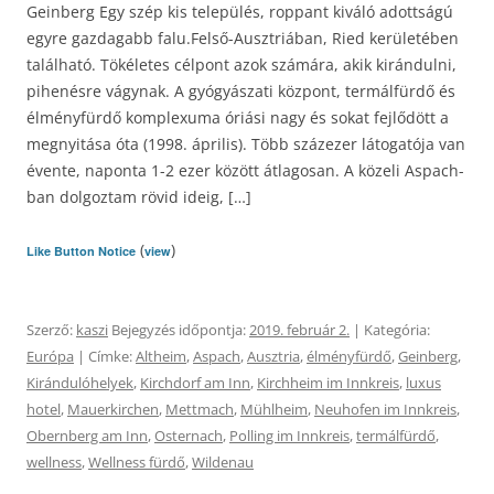
Geinberg Egy szép kis település, roppant kiváló adottságú
egyre gazdagabb falu.Felső-Ausztriában, Ried kerületében
található. Tökéletes célpont azok számára, akik kirándulni,
pihenésre vágynak. A gyógyászati központ, termálfürdő és
élményfürdő komplexuma óriási nagy és sokat fejlődött a
megnyitása óta (1998. április). Több százezer látogatója van
évente, naponta 1-2 ezer között átlagosan. A közeli Aspach-
ban dolgoztam rövid ideig, […]
(
)
Like Button Notice
view
Szerző:
kaszi
Bejegyzés időpontja:
2019. február 2.
| Kategória:
Európa
| Címke:
Altheim
,
Aspach
,
Ausztria
,
élményfürdő
,
Geinberg
,
Kirándulóhelyek
,
Kirchdorf am Inn
,
Kirchheim im Innkreis
,
luxus
hotel
,
Mauerkirchen
,
Mettmach
,
Mühlheim
,
Neuhofen im Innkreis
,
Obernberg am Inn
,
Osternach
,
Polling im Innkreis
,
termálfürdő
,
wellness
,
Wellness fürdő
,
Wildenau