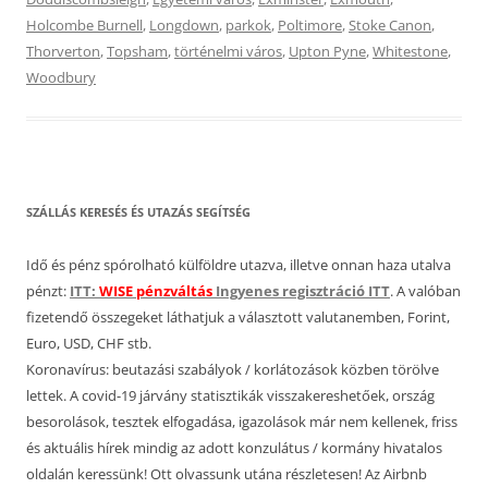
Holcombe Burnell
,
Longdown
,
parkok
,
Poltimore
,
Stoke Canon
,
Thorverton
,
Topsham
,
történelmi város
,
Upton Pyne
,
Whitestone
,
Woodbury
SZÁLLÁS KERESÉS ÉS UTAZÁS SEGÍTSÉG
Idő és pénz spórolható külföldre utazva, illetve onnan haza utalva
pénzt:
ITT:
WISE pénzváltás
Ingyenes regisztráció ITT
. A valóban
fizetendő összegeket láthatjuk a választott valutanemben, Forint,
Euro, USD, CHF stb.
Koronavírus: beutazási szabályok / korlátozások közben törölve
lettek. A covid-19 járvány statisztikák visszakereshetőek, ország
besorolások, tesztek elfogadása, igazolások már nem kellenek, friss
és aktuális hírek mindig az adott konzulátus / kormány hivatalos
oldalán keressünk! Ott olvassunk utána részletesen! Az Airbnb