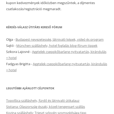
kupon kedvezmények időközben megszűntek, a díjmentes
csatlakozás/regisztráció megmaradt.
KÉRDÉS-VÁLASZ ÚTITÁRS KERESŐ FÓRUM
Olga
-
Budapest nevezetesség, látnivaló képek, videó és program
Sajtó
-
München szálláshely, hotel foglalás blog-fórum tippek
Szikora Lajosné
-
Aggtelek cseppkőbarlang nyitvatartás, kirándulás
+ hotel
Fadgyas Brigitta
-
Aggtelek cseppkőbarlang nyitvatartás, kirándulás
+ hotel
LEGUTÓBBI AJÁNLOTT CÉLPONTOK
Topolšica szálláshely, fürdő és látnivaló útikalauz
Sistiana: Olaszország északi, közeli tengerpart szállás
Kozina szálláshely: Trieszt szlovén szomszédsága tipp