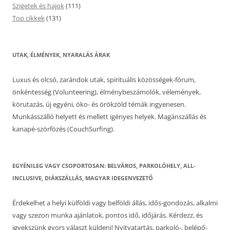
Szigetek és hajok
(111)
Top cikkek
(131)
UTAK, ÉLMÉNYEK, NYARALÁS ÁRAK
Luxus és olcsó, zarándok utak, spirituális közösségek-fórum,
önkéntesség (Volunteering), élménybeszámolók, vélemények,
körutazás, új egyéni, öko- és örökzöld témák ingyenesen.
Munkásszálló helyett és mellett igényes helyek. Magánszállás és
kanapé-szörfözés (CouchSurfing).
EGYÉNILEG VAGY CSOPORTOSAN: BELVÁROS, PARKOLÓHELY, ALL-
INCLUSIVE, DIÁKSZÁLLÁS, MAGYAR IDEGENVEZETŐ
Érdekelhet a helyi külföldi vagy belföldi állás, idős-gondozás, alkalmi
vagy szezon munka ajánlatok, pontos idő, időjárás. Kérdezz, és
igyekszünk gyors választ küldeni! Nyitvatartás, parkoló-, belépő-