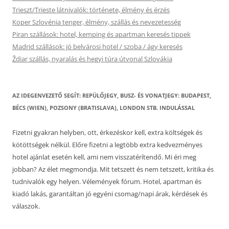
Trieszt/Trieste látnivalók: története, élmény és érzés
Koper Szlovénia tenger, élmény, szállás és nevezetesség
Piran szállások: hotel, kemping és apartman keresés tippek
Madrid szállások: jó belvárosi hotel / szoba / ágy keresés
Ždiar szállás, nyaralás és hegyi túra útvonal Szlovákia
AZ IDEGENVEZETŐ SEGÍT: REPÜLŐJEGY, BUSZ- ÉS VONATJEGY: BUDAPEST,
BÉCS (WIEN), POZSONY (BRATISLAVA), LONDON STB. INDULÁSSAL
Fizetni gyakran helyben, ott, érkezéskor kell, extra költségek és
kötöttségek nélkül. Előre fizetni a legtöbb extra kedvezményes
hotel ajánlat esetén kell, ami nem visszatérítendő. Mi éri meg
jobban? Az élet megmondja. Mit tetszett és nem tetszett, kritika és
tudnivalók egy helyen. Vélemények fórum. Hotel, apartman és
kiadó lakás, garantáltan jó egyéni csomag/napi árak, kérdések és
válaszok.