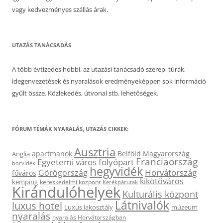
vagy kedvezményes szállás árak.
UTAZÁS TANÁCSADÁS
A több évtizedes hobbi, az utazási tanácsadó szerep, túrák,
idegenvezetések és nyaralások eredményeképpen sok információ
gyűlt össze. Közlekedés, útvonal stb. lehetőségek.
FÓRUM TÉMÁK NYARALÁS, UTAZÁS CIKKEK:
Ausztria
apartmanok
Belföld Magyarország
Anglia
Franciaország
Egyetemi város
folyópart
borvidék
hegyvidék
Horvátország
Görögország
főváros
kikötőváros
kemping
kereskedelmi központ
Kerékpárutak
Kirándulóhelyek
Kulturális központ
Látnivalók
luxus hotel
Luxus lakosztály
múzeum
nyaralás
nyaralás Horvátországban