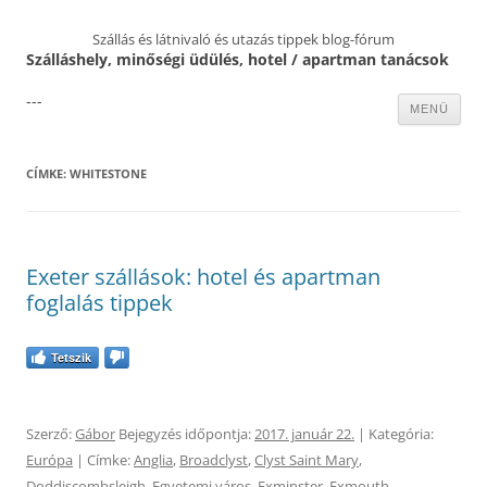
Szállás és látnivaló és utazás tippek blog-fórum
Szálláshely, minőségi üdülés, hotel / apartman tanácsok
---
Kilépés
MENÜ
a
tartalomba
CÍMKE:
WHITESTONE
Exeter szállások: hotel és apartman
foglalás tippek
Tetszik
Szerző:
Gábor
Bejegyzés időpontja:
2017. január 22.
| Kategória:
Európa
| Címke:
Anglia
,
Broadclyst
,
Clyst Saint Mary
,
Doddiscombsleigh
,
Egyetemi város
,
Exminster
,
Exmouth
,