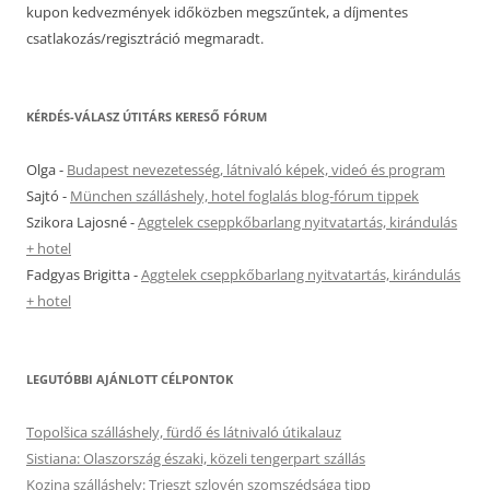
kupon kedvezmények időközben megszűntek, a díjmentes
csatlakozás/regisztráció megmaradt.
KÉRDÉS-VÁLASZ ÚTITÁRS KERESŐ FÓRUM
Olga
-
Budapest nevezetesség, látnivaló képek, videó és program
Sajtó
-
München szálláshely, hotel foglalás blog-fórum tippek
Szikora Lajosné
-
Aggtelek cseppkőbarlang nyitvatartás, kirándulás
+ hotel
Fadgyas Brigitta
-
Aggtelek cseppkőbarlang nyitvatartás, kirándulás
+ hotel
LEGUTÓBBI AJÁNLOTT CÉLPONTOK
Topolšica szálláshely, fürdő és látnivaló útikalauz
Sistiana: Olaszország északi, közeli tengerpart szállás
Kozina szálláshely: Trieszt szlovén szomszédsága tipp