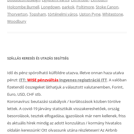
Holcombe Burnell
,
Longdown
,
parkok
,
Poltimore
,
Stoke Canon
,
Thorverton
,
Topsham
,
történelmi város
,
Upton Pyne
,
Whitestone
,
Woodbury
SZÁLLÁS KERESÉS ÉS UTAZÁS SEGÍTSÉG
Idő és pénz spórolható külföldre utazva, illetve onnan haza utalva
pénzt:
ITT:
WISE pénzváltás
Ingyenes regisztráció ITT
. A valóban
fizetendő összegeket láthatjuk a választott valutanemben, Forint,
Euro, USD, CHF stb.
Koronavírus: beutazási szabályok / korlátozások közben törölve
lettek. A covid-19 járvány statisztikák visszakereshetőek, ország
besorolások, tesztek elfogadása, igazolások már nem kellenek, friss
és aktuális hírek mindig az adott konzulátus / kormány hivatalos
oldalán keressünk! Ott olvassunk utána részletesen! Az Airbnb