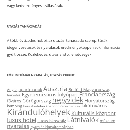
vagy kedvezményes szállás árak.
UTAZÁS TANÁCSADÁS
A több évtizedes hobbi, az utazási tanácsadó szerep, túrák,
idegenvezetések és nyaralások eredményeképpen sok információ
gyűlt össze. Közlekedés, útvonal stb. lehetőségek.
FÓRUM TÉMÁK NYARALÁS, UTAZÁS CIKKEK:
Ausztria
apartmanok
Belföld Magyarország
Anglia
Franciaország
Egyetemi város
folyópart
borvidék
hegyvidék
Horvátország
Görögország
főváros
kikötőváros
kemping
kereskedelmi központ
Kerékpárutak
Kirándulóhelyek
Kulturális központ
Látnivalók
luxus hotel
Luxus lakosztály
múzeum
nyaralás
nyaralás Horvátországban