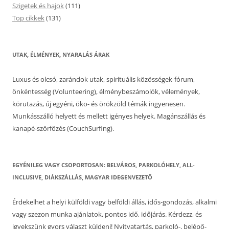
Szigetek és hajok
(111)
Top cikkek
(131)
UTAK, ÉLMÉNYEK, NYARALÁS ÁRAK
Luxus és olcsó, zarándok utak, spirituális közösségek-fórum,
önkéntesség (Volunteering), élménybeszámolók, vélemények,
körutazás, új egyéni, öko- és örökzöld témák ingyenesen.
Munkásszálló helyett és mellett igényes helyek. Magánszállás és
kanapé-szörfözés (CouchSurfing).
EGYÉNILEG VAGY CSOPORTOSAN: BELVÁROS, PARKOLÓHELY, ALL-
INCLUSIVE, DIÁKSZÁLLÁS, MAGYAR IDEGENVEZETŐ
Érdekelhet a helyi külföldi vagy belföldi állás, idős-gondozás, alkalmi
vagy szezon munka ajánlatok, pontos idő, időjárás. Kérdezz, és
igyekszünk gyors választ küldeni! Nyitvatartás, parkoló-, belépő-