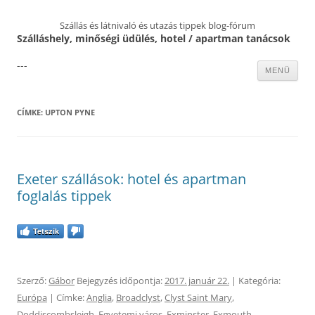
Szállás és látnivaló és utazás tippek blog-fórum
Szálláshely, minőségi üdülés, hotel / apartman tanácsok
---
Kilépés
MENÜ
a
tartalomba
CÍMKE:
UPTON PYNE
Exeter szállások: hotel és apartman
foglalás tippek
Tetszik
Szerző:
Gábor
Bejegyzés időpontja:
2017. január 22.
| Kategória:
Európa
| Címke:
Anglia
,
Broadclyst
,
Clyst Saint Mary
,
Doddiscombsleigh
,
Egyetemi város
,
Exminster
,
Exmouth
,