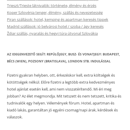
Trieszt/Trieste látnivalók: története, élmény és érzés
Koper Szlovénia tenger, élmény, szállás és nevezetesség
Piran szállások: hotel, kemping és apartman keresés tippek
Madrid szállások: jó belvárosi hotel / szoba / ágy keresés
Ždiar szállás, nyaralás és hegyi túra útvonal Szlovákia
AZ IDEGENVEZETŐ SEGÍT: REPÜLŐJEGY, BUSZ- ÉS VONATJEGY: BUDAPEST,
BÉCS (WIEN), POZSONY (BRATISLAVA), LONDON STB. INDULÁSSAL
Fizetni gyakran helyben, ott, érkezéskor kell, extra költségek és
kötöttségek nélkül. Előre fizetni a legtöbb extra kedvezményes
hotel ajánlat esetén kell, ami nem visszatérítendő. Mi éri meg
jobban? Az élet megmondja. Mit tetszett és nem tetszett, kritika és
tudnivalók egy helyen. Vélemények fórum. Hotel, apartman és
kiadó lakás, garantáltan jó egyéni csomag/napi árak, kérdések és
válaszok.