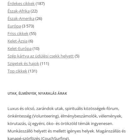
Érdekes cikkek
(187)
Észak-Afrika
(22)
Észak-Amerika
(26)
Európa
(3 573)
Friss cikkek
(55)
Kelet-Ázsia
(6)
Kelet-Európa
(10)
Szép kártya az üdülési csekk helyett
(5)
Szigetek és hajok
(111)
Top cikkek
(131)
UTAK, ÉLMÉNYEK, NYARALÁS ÁRAK
Luxus és olcsó, zarándok utak, spirituális közösségek-fórum,
önkéntesség (Volunteering), élménybeszámolók, vélemények,
körutazás, új egyéni, öko- és örökzöld témák ingyenesen.
Munkásszálló helyett és mellett igényes helyek. Magánszállás és
kanapé-szörfözés (CouchSurfing).