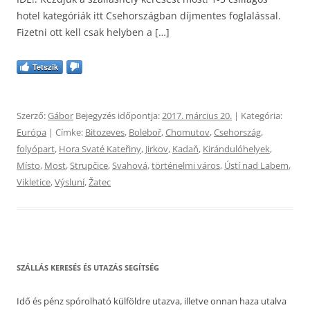
hotel kategóriák itt Csehországban díjmentes foglalással.
Fizetni ott kell csak helyben a […]
Tetszik
Szerző:
Gábor
Bejegyzés időpontja:
2017. március 20.
| Kategória:
Európa
| Címke:
Bitozeves
,
Boleboř
,
Chomutov
,
Csehország
,
folyópart
,
Hora Svaté Kateřiny
,
Jirkov
,
Kadaň
,
Kirándulóhelyek
,
Místo
,
Most
,
Strupčice
,
Svahová
,
történelmi város
,
Ústí nad Labem
,
Vikletice
,
Výsluní
,
Žatec
SZÁLLÁS KERESÉS ÉS UTAZÁS SEGÍTSÉG
Idő és pénz spórolható külföldre utazva, illetve onnan haza utalva