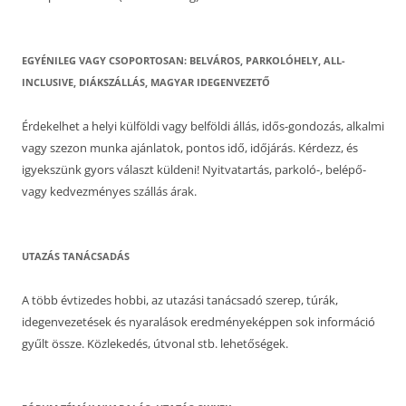
EGYÉNILEG VAGY CSOPORTOSAN: BELVÁROS, PARKOLÓHELY, ALL-
INCLUSIVE, DIÁKSZÁLLÁS, MAGYAR IDEGENVEZETŐ
Érdekelhet a helyi külföldi vagy belföldi állás, idős-gondozás, alkalmi
vagy szezon munka ajánlatok, pontos idő, időjárás. Kérdezz, és
igyekszünk gyors választ küldeni! Nyitvatartás, parkoló-, belépő-
vagy kedvezményes szállás árak.
UTAZÁS TANÁCSADÁS
A több évtizedes hobbi, az utazási tanácsadó szerep, túrák,
idegenvezetések és nyaralások eredményeképpen sok információ
gyűlt össze. Közlekedés, útvonal stb. lehetőségek.