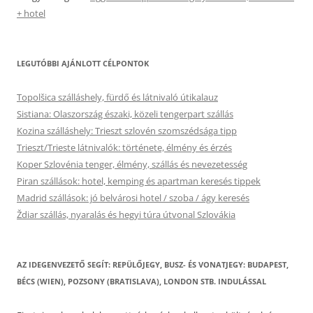
+ hotel
LEGUTÓBBI AJÁNLOTT CÉLPONTOK
Topolšica szálláshely, fürdő és látnivaló útikalauz
Sistiana: Olaszország északi, közeli tengerpart szállás
Kozina szálláshely: Trieszt szlovén szomszédsága tipp
Trieszt/Trieste látnivalók: története, élmény és érzés
Koper Szlovénia tenger, élmény, szállás és nevezetesség
Piran szállások: hotel, kemping és apartman keresés tippek
Madrid szállások: jó belvárosi hotel / szoba / ágy keresés
Ždiar szállás, nyaralás és hegyi túra útvonal Szlovákia
AZ IDEGENVEZETŐ SEGÍT: REPÜLŐJEGY, BUSZ- ÉS VONATJEGY: BUDAPEST,
BÉCS (WIEN), POZSONY (BRATISLAVA), LONDON STB. INDULÁSSAL