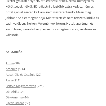
Fizetni gyakran helyben, ott, érkezéskor kell, extra költségek és
kötöttségek nélkül. Előre fizetni a legtöbb extra kedvezményes
hotel ajánlat esetén kell, ami nem visszatérítendő. Mi éri meg
jobban? Az élet megmondja. Mit tetszett és nem tetszett, kritika és
tudnivalók egy helyen. Vélemények fórum. Hotel, apartman és
kiadó lakás, garantáltan jó egyéni csomag/napi árak, kérdések és
válaszok.
KATEGÓRIÁK
Afrika
(78)
Amerika
(186)
Ausztrália és Óceánia
(20)
Ázsia
(211)
Belföld Magyarország
(221)
Dél-Afrika
(9)
Dél-Amerika
(44)
Egyéb utazás
(58)