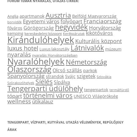
FÓRUM TÉMÁK NYARALÁS, UTAZÁS CIKKEK:
Ausztria
apartmanok
Belföld Magyarország
Anglia
Franciaország
Egyetemi város
folyópart
borvidék
hegyvidék
Horvátország
Görögország
főváros
kikötőváros
kemping
kereskedelmi központ
Kerékpárutak
Kirándulóhelyek
Kulturális központ
Látnivalók
luxus hotel
Luxus lakosztály
múzeum
nyaralás
nyaralás Horvátországban
Nyaralóhelyek
Németország
Olaszország
Olcsó szállás
parkok
Spanyolország
szigetek
strandok
Svájc
Szlovákia
Síelés
Sípálya
Szórakozóhelyek
Tengerparti üdülőhely
tengerpartok
termálfürdő
történelmi város
tópart
UNESCO Világörökség
wellness
útikalauz
TENGERPART, VÍZPARTI, KUTYÁVAL UTAZÁS VÉLEMÉNYEK, REPÜLŐJEGY
ÁRAK