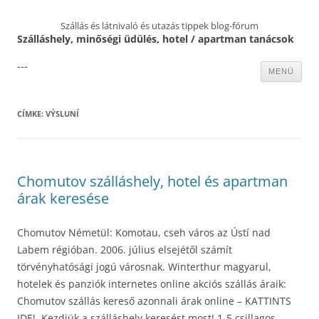
Szállás és látnivaló és utazás tippek blog-fórum
Szálláshely, minőségi üdülés, hotel / apartman tanácsok
---
Kilépés
MENÜ
a
tartalomba
CÍMKE:
VÝSLUNÍ
Chomutov szálláshely, hotel és apartman
árak keresése
Chomutov Németül: Komotau, cseh város az Ústí nad
Labem régióban. 2006. július elsejétől számít
törvényhatósági jogú városnak. Winterthur magyarul,
hotelek és panziók internetes online akciós szállás áraik:
Chomutov szállás kereső azonnali árak online – KATTINTS
IDE!. Kezdjük a szálláshely keresést most! 1-5 csillagos