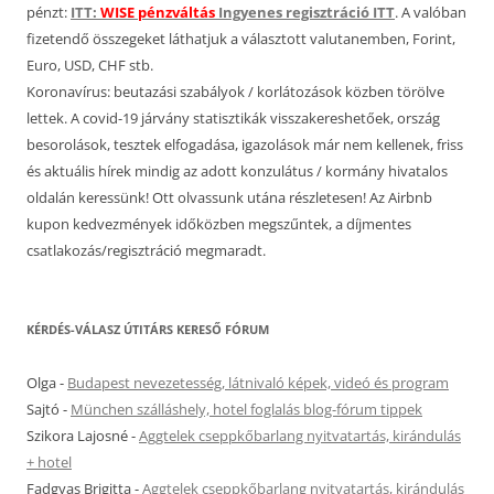
pénzt:
ITT:
WISE pénzváltás
Ingyenes regisztráció ITT
. A valóban
fizetendő összegeket láthatjuk a választott valutanemben, Forint,
Euro, USD, CHF stb.
Koronavírus: beutazási szabályok / korlátozások közben törölve
lettek. A covid-19 járvány statisztikák visszakereshetőek, ország
besorolások, tesztek elfogadása, igazolások már nem kellenek, friss
és aktuális hírek mindig az adott konzulátus / kormány hivatalos
oldalán keressünk! Ott olvassunk utána részletesen! Az Airbnb
kupon kedvezmények időközben megszűntek, a díjmentes
csatlakozás/regisztráció megmaradt.
KÉRDÉS-VÁLASZ ÚTITÁRS KERESŐ FÓRUM
Olga
-
Budapest nevezetesség, látnivaló képek, videó és program
Sajtó
-
München szálláshely, hotel foglalás blog-fórum tippek
Szikora Lajosné
-
Aggtelek cseppkőbarlang nyitvatartás, kirándulás
+ hotel
Fadgyas Brigitta
-
Aggtelek cseppkőbarlang nyitvatartás, kirándulás