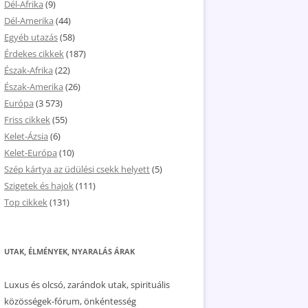
Dél-Afrika
(9)
Dél-Amerika
(44)
Egyéb utazás
(58)
Érdekes cikkek
(187)
Észak-Afrika
(22)
Észak-Amerika
(26)
Európa
(3 573)
Friss cikkek
(55)
Kelet-Ázsia
(6)
Kelet-Európa
(10)
Szép kártya az üdülési csekk helyett
(5)
Szigetek és hajok
(111)
Top cikkek
(131)
UTAK, ÉLMÉNYEK, NYARALÁS ÁRAK
Luxus és olcsó, zarándok utak, spirituális
közösségek-fórum, önkéntesség