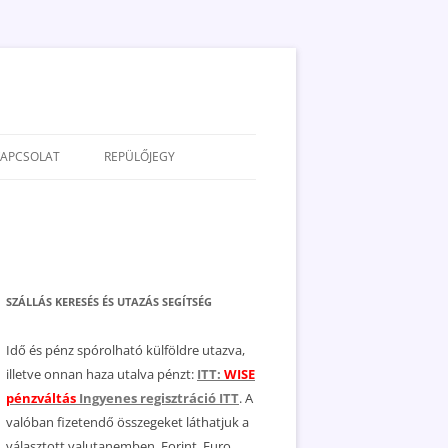
KAPCSOLAT
REPÜLŐJEGY
ADATVÉDELEM
JOGNYILATKOZAT
MÉDIAAJÁNLAT
SZÁLLÁS KERESÉS ÉS UTAZÁS SEGÍTSÉG
Idő és pénz spórolható külföldre utazva,
illetve onnan haza utalva pénzt:
ITT:
WISE
pénzváltás
Ingyenes regisztráció ITT
. A
valóban fizetendő összegeket láthatjuk a
választott valutanemben, Forint, Euro,