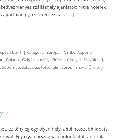
kedvezményes szálláshely ajánlatok: Nitra hotelek,
 és apartman gyors lekérdezés. Jó […]
zeptember 1.
| Kategória:
Európa
| Címke:
Appony
,
art
,
Galanta
,
Galgóc
,
kastély
,
Kirándulóhelyek
,
Mezőkeszi
,
,
Sopornya
,
Szlovákia
,
történelmi város
,
Trnava
,
Ürmény
,
2011
et, ez tényleg egy olyan hely, ahol hosszabb időt is
kával. Egy olyan országba ajánlunk utat, ami sok