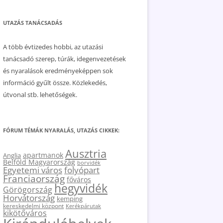
UTAZÁS TANÁCSADÁS
A több évtizedes hobbi, az utazási
tanácsadó szerep, túrák, idegenvezetések
és nyaralások eredményeképpen sok
információ gyűlt össze. Közlekedés,
útvonal stb. lehetőségek.
FÓRUM TÉMÁK NYARALÁS, UTAZÁS CIKKEK:
Ausztria
apartmanok
Anglia
Belföld Magyarország
borvidék
Egyetemi város
folyópart
Franciaország
főváros
hegyvidék
Görögország
Horvátország
kemping
kereskedelmi központ
Kerékpárutak
kikötőváros