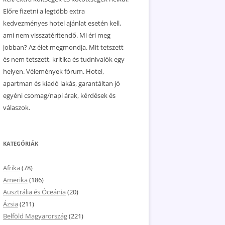
Előre fizetni a legtöbb extra
kedvezményes hotel ajánlat esetén kell,
ami nem visszatérítendő. Mi éri meg
jobban? Az élet megmondja. Mit tetszett
és nem tetszett, kritika és tudnivalók egy
helyen. Vélemények fórum. Hotel,
apartman és kiadó lakás, garantáltan jó
egyéni csomag/napi árak, kérdések és
válaszok.
KATEGÓRIÁK
Afrika
(78)
Amerika
(186)
Ausztrália és Óceánia
(20)
Ázsia
(211)
Belföld Magyarország
(221)