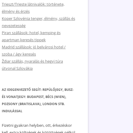
Trieszt/Trieste látnivalók: története,
élmény és érzés
Koper Szlovénia tenger, élmény, szállás és
nevezetesség
Piran szállások: hotel, kemping és
apartman keresés tippek
Madrid szállások: jó belvárosi hotel /
szoba / ágy keresés
Ždiar szállás, nyaralás és hegyi túra
útvonal Szlovákia
AZ IDEGENVEZETŐ SEGÍT: REPÜLŐJEGY, BUSZ-
ÉS VONATJEGY: BUDAPEST, BÉCS (WIEN),
POZSONY (BRATISLAVA), LONDON STB.
INDULÁSSAL
Fizetni gyakran helyben, ott, érkezéskor
kell, extra költségek és kötöttségek nélkül.