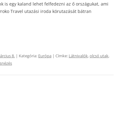
k is egy kaland lehet felfedezni az ő országukat, ami
Proko Travel utazási iroda körutazását bátran
árcius 8.
| Kategória:
Európa
| Címke:
Látnivalók
,
olcsó utak
,
snézés