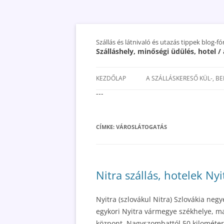
Szállás és látnivaló és utazás tippek blog-f
Szálláshely, minőségi üdülés, hotel 
KEZDŐLAP
A SZÁLLÁSKERESŐ KÜL-, B
---
SAN MARINO SZÁLLÁSOK ÉS
UTAZÁS OLCSÓBBAN 2018
CÍMKE:
VÁROSLÁTOGATÁS
Nitra szállás, hotelek Ny
Nyitra (szlovákul Nitra) Szlovákia neg
egykori Nyitra vármegye székhelye, ma 
központ. Nagyszombattól 50 kilométerre