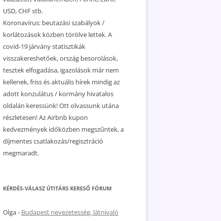
USD, CHF stb.
Koronavírus: beutazási szabályok /
korlátozások közben törölve lettek. A
covid-19 járvány statisztikák
visszakereshetőek, ország besorolások,
tesztek elfogadása, igazolások már nem
kellenek, friss és aktuális hírek mindig az
adott konzulátus / kormány hivatalos
oldalán keressünk! Ott olvassunk utána
részletesen! Az Airbnb kupon
kedvezmények időközben megszűntek, a
díjmentes csatlakozás/regisztráció
megmaradt.
KÉRDÉS-VÁLASZ ÚTITÁRS KERESŐ FÓRUM
Olga
-
Budapest nevezetesség, látnivaló