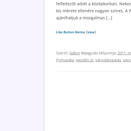
felfedezőt adott a középkorban. Nekün
kis mérete ellenére nagyon színes. A 
ajánlhatjuk a mozgalmas […]
(
)
Like Button Notice
view
Szerző:
Gábor
Bejegyzés időpontja:
2011. m
Portugália
,
repülős út
,
városlátogatás
,
váro