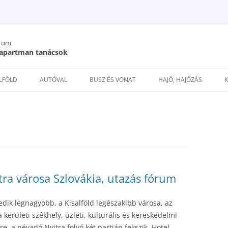
órum
/ apartman tanácsok
Kilépés
a
ELFÖLD
AUTÓVAL
BUSZ ÉS VONAT
HAJÓ, HAJÓZÁS
tartalomba
itra városa Szlovákia, utazás fórum
yedik legnagyobb, a Kisalföld legészakibb városa, az
kerületi székhely, üzleti, kulturális és kereskedelmi
, a névadó Nyitra folyó két partján fekszik. Hotel,