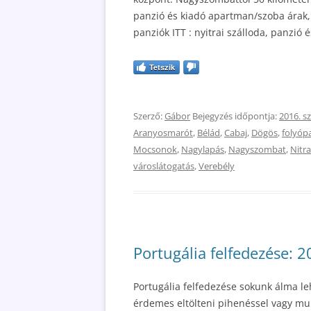
panzió és kiadó apartman/szoba árak, 
panziók ITT : nyitrai szálloda, panzió
Tetszik
Szerző:
Gábor
Bejegyzés időpontja:
2016. s
Aranyosmarót
,
Bélád
,
Cabaj
,
Dögös
,
folyóp
Mocsonok
,
Nagylapás
,
Nagyszombat
,
Nitra
városlátogatás
,
Verebély
Portugália felfedezése: 
Portugália felfedezése sokunk álma leh
érdemes eltölteni pihenéssel vagy mun