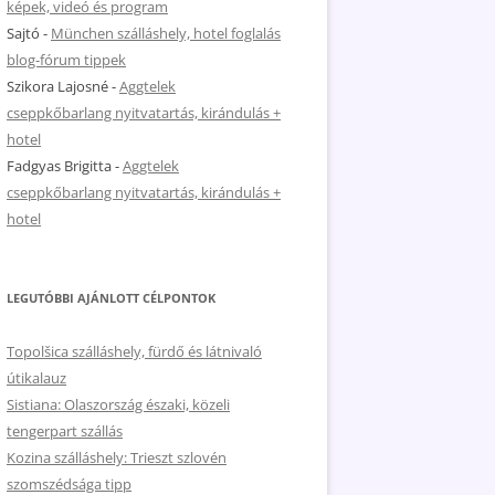
képek, videó és program
Sajtó
-
München szálláshely, hotel foglalás
blog-fórum tippek
Szikora Lajosné
-
Aggtelek
cseppkőbarlang nyitvatartás, kirándulás +
hotel
Fadgyas Brigitta
-
Aggtelek
cseppkőbarlang nyitvatartás, kirándulás +
hotel
LEGUTÓBBI AJÁNLOTT CÉLPONTOK
Topolšica szálláshely, fürdő és látnivaló
útikalauz
Sistiana: Olaszország északi, közeli
tengerpart szállás
Kozina szálláshely: Trieszt szlovén
szomszédsága tipp