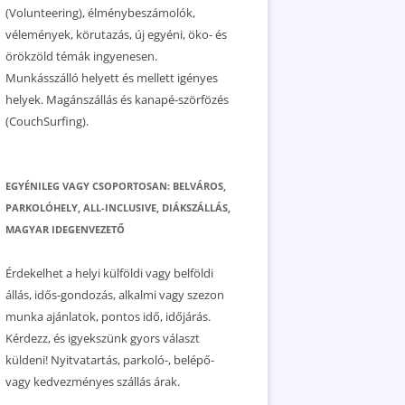
(Volunteering), élménybeszámolók,
vélemények, körutazás, új egyéni, öko- és
örökzöld témák ingyenesen.
Munkásszálló helyett és mellett igényes
helyek. Magánszállás és kanapé-szörfözés
(CouchSurfing).
EGYÉNILEG VAGY CSOPORTOSAN: BELVÁROS,
PARKOLÓHELY, ALL-INCLUSIVE, DIÁKSZÁLLÁS,
MAGYAR IDEGENVEZETŐ
Érdekelhet a helyi külföldi vagy belföldi
állás, idős-gondozás, alkalmi vagy szezon
munka ajánlatok, pontos idő, időjárás.
Kérdezz, és igyekszünk gyors választ
küldeni! Nyitvatartás, parkoló-, belépő-
vagy kedvezményes szállás árak.