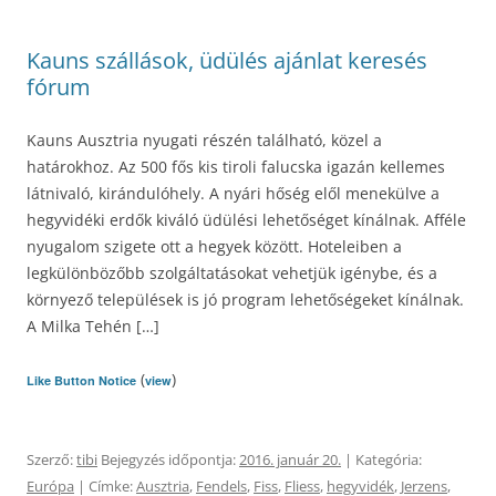
Kauns szállások, üdülés ajánlat keresés
fórum
Kauns Ausztria nyugati részén található, közel a
határokhoz. Az 500 fős kis tiroli falucska igazán kellemes
látnivaló, kirándulóhely. A nyári hőség elől menekülve a
hegyvidéki erdők kiváló üdülési lehetőséget kínálnak. Afféle
nyugalom szigete ott a hegyek között. Hoteleiben a
legkülönbözőbb szolgáltatásokat vehetjük igénybe, és a
környező települések is jó program lehetőségeket kínálnak.
A Milka Tehén […]
(
)
Like Button Notice
view
Szerző:
tibi
Bejegyzés időpontja:
2016. január 20.
| Kategória:
Európa
| Címke:
Ausztria
,
Fendels
,
Fiss
,
Fliess
,
hegyvidék
,
Jerzens
,