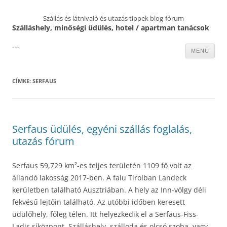
Szállás és látnivaló és utazás tippek blog-fórum
Szálláshely, minőségi üdülés, hotel / apartman tanácsok
---
Kilépés
MENÜ
a
tartalomba
CÍMKE:
SERFAUS
Serfaus üdülés, egyéni szállás foglalás,
utazás fórum
Serfaus 59,729 km²-es teljes területén 1109 fő volt az
állandó lakosság 2017-ben. A falu Tirolban Landeck
kerületben található Ausztriában. A hely az Inn-völgy déli
fekvésű lejtőin található. Az utóbbi időben keresett
üdülőhely, főleg télen. Itt helyezkedik el a Serfaus-Fiss-
Ladis síközpont. Szálláshely, szálloda és olcsó szoba, vagy