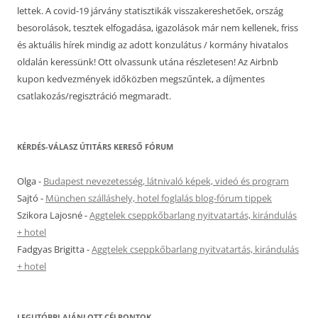
lettek. A covid-19 járvány statisztikák visszakereshetőek, ország
besorolások, tesztek elfogadása, igazolások már nem kellenek, friss
és aktuális hírek mindig az adott konzulátus / kormány hivatalos
oldalán keressünk! Ott olvassunk utána részletesen! Az Airbnb
kupon kedvezmények időközben megszűntek, a díjmentes
csatlakozás/regisztráció megmaradt.
KÉRDÉS-VÁLASZ ÚTITÁRS KERESŐ FÓRUM
Olga
-
Budapest nevezetesség, látnivaló képek, videó és program
Sajtó
-
München szálláshely, hotel foglalás blog-fórum tippek
Szikora Lajosné
-
Aggtelek cseppkőbarlang nyitvatartás, kirándulás
+ hotel
Fadgyas Brigitta
-
Aggtelek cseppkőbarlang nyitvatartás, kirándulás
+ hotel
LEGUTÓBBI AJÁNLOTT CÉLPONTOK