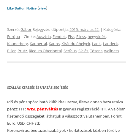
(
)
Like Button Notice
view
Szerző:
Gábor
Bejegyzés időpontja:
2015. március 22.
| Kategória:
Európa
| Címke:
Ausztria
,
Fendels
,
Fiss
,
Fliess
,
hegyvidék
,
Kaunerberg
,
Kaunertal
,
Kauns
,
Kirándulóhelyek
,
Ladis
,
Landeck
,
Piller
,
Prutz
,
Ried im Oberinntal
,
Serfaus
,
Síelés
,
Tösens
,
wellness
SZÁLLÁS KERESÉS ÉS UTAZÁS SEGÍTSÉG
Idő és pénz spórolható külföldre utazva, illetve onnan haza utalva
pénzt:
ITT:
WISE pénzváltás
Ingyenes regisztráció ITT
. A valóban
fizetendő összegeket láthatjuk a választott valutanemben, Forint,
Euro, USD, CHF stb.
Koronavírus: beutazási szabályok / korlátozások közben törölve