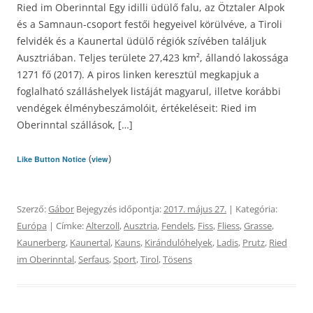
Ried im Oberinntal Egy idilli üdülő falu, az Ötztaler Alpok
és a Samnaun-csoport festői hegyeivel körülvéve, a Tiroli
felvidék és a Kaunertal üdülő régiók szívében találjuk
Ausztriában. Teljes területe 27,423 km², állandó lakossága
1271 fő (2017). A piros linken keresztül megkapjuk a
foglalható szálláshelyek listáját magyarul, illetve korábbi
vendégek élménybeszámolóit, értékeléseit: Ried im
Oberinntal szállások, […]
(
)
Like Button Notice
view
Szerző:
Gábor
Bejegyzés időpontja:
2017. május 27.
| Kategória:
Európa
| Címke:
Alterzoll
,
Ausztria
,
Fendels
,
Fiss
,
Fliess
,
Grasse
,
Kaunerberg
,
Kaunertal
,
Kauns
,
Kirándulóhelyek
,
Ladis
,
Prutz
,
Ried
im Oberinntal
,
Serfaus
,
Sport
,
Tirol
,
Tösens