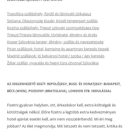
Topolšica szálláshely, fürdő és látnivaló útikalauz
Sistiana: Olaszország északi, közeli tengerpart szállás
Kozina szálláshely: Trieszt szlovén szomszédsága tipp
Trieszt/Trieste látnivalók: története, élmény és érzés
Koper Szlovénia tenger, élmény, szállás és nevezetesség
Piran szállások: hotel, kemping és apartman keresés tippek
Madrid szállások: jó belvárosi hotel / szoba / ágy keresés
Ždiar szállás, nyaralás és hegyi túra útvonal Szlovákia
AZ IDEGENVEZETŐ SEGÍT: REPÜLŐJEGY, BUSZ- ÉS VONATJEGY: BUDAPEST,
BÉCS (WIEN), POZSONY (BRATISLAVA), LONDON STB. INDULÁSSAL
Fizetni gyakran helyben, ott, érkezéskor kell, extra költségek és
kötöttségek nélkül. Előre fizetni a legtöbb extra kedvezményes
hotel ajánlat esetén kell, ami nem visszatérítendő. Mi éri meg
jobban? Az élet megmondja. Mit tetszett és nem tetszett, kritika és