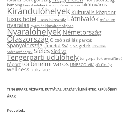
kikötőváros
kemping
kereskedelmi központ
Kerékpárutak
Kirándulóhelyek
Kulturális központ
Látnivalók
luxus hotel
Luxus lakosztály
múzeum
nyaralás
nyaralás Horvátországban
Nyaralóhelyek
Németország
Olaszország
Olcsó szállás
parkok
Spanyolország
szigetek
strandok
Svájc
Szlovákia
Síelés
Sípálya
Szórakozóhelyek
Tengerparti üdülőhely
tengerpartok
termálfürdő
történelmi város
tópart
UNESCO Világörökség
wellness
útikalauz
TENGERPART, VÍZPARTI, KUTYÁVAL UTAZÁS VÉLEMÉNYEK, REPÜLŐJEGY
ÁRAK
Kedveltek: