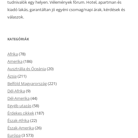
tudnivalók egy helyen. Vélemények fórum. Hotel, apartman és
kiadó lakás, garantáltan jó egyéni csomag/napi árak, kérdések és
válaszok.
KATEGÓRIÁK
Afrika
(78)
Amerika
(186)
Ausztrália és Óceánia
(20)
Ázsia
(211)
Belföld Magyarország
(221)
Dél-Afrika
(9)
Dél-Amerika
(44)
Egyéb utazás
(58)
Érdekes cikkek
(187)
Észak-Afrika
(22)
Észak-Amerika
(26)
Európa
(3 573)