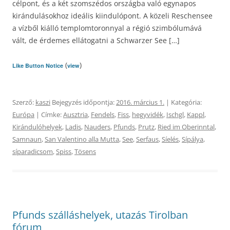
célpont, és a két szomszédos országba való egynapos
kirándulásokhoz ideális kiindulópont. A közeli Reschensee
a vízből kiálló templomtoronnyal a régió szimbólumává
vált, de érdemes ellátogatni a Schwarzer See […]
(
)
Like Button Notice
view
Szerző:
kaszi
Bejegyzés időpontja:
2016. március 1.
| Kategória:
Európa
| Címke:
Ausztria
,
Fendels
,
Fiss
,
hegyvidék
,
Ischgl
,
Kappl
,
Kirándulóhelyek
,
Ladis
,
Nauders
,
Pfunds
,
Prutz
,
Ried im Oberinntal
,
Samnaun
,
San Valentino alla Mutta
,
See
,
Serfaus
,
Síelés
,
Sípálya
,
síparadicsom
,
Spiss
,
Tösens
Pfunds szálláshelyek, utazás Tirolban
fórum