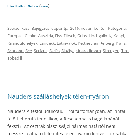
(
)
Like Button Notice
view
Szerző:
kaszi
Bejegyzés időpontja:
2016. november 5.
| Kategória:
Európa
| Címke:
Ausztria
,
Fiss
,
Flirsch
,
Grins
,
Hochgallmig
,
Kappl
,
Kirándulóhelyek
,
Landeck
,
Látnivalók
,
Pettneu am Arlberg
,
Pians
,
Schnann
,
See
,
Serfaus
,
Síelés
,
Sípálya
,
síparadicsom
,
Strengen
,
Tirol
,
Tobadill
Nauders szálláshelyek télen-nyáron
Nauders A festői üdülőfalu Tirol tartományban, az Inntal
fölött elterülő fennsíkon, a Reschenpass hágó lábánál
fekszik. Az osztrák-olasz-svájci hármas határtól nem
messze található település télen-nyáron kedvelt turisztikai