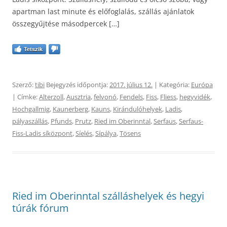
apartman last minute és előfoglalás, szállás ajánlatok
összegyűjtése másodpercek […]
Tetszik
Szerző:
tibi
Bejegyzés időpontja:
2017. július 12.
| Kategória:
Európa
| Címke:
Alterzoll
,
Ausztria
,
felvonó
,
Fendels
,
Fiss
,
Fliess
,
hegyvidék
,
Hochgallmig
,
Kaunerberg
,
Kauns
,
Kirándulóhelyek
,
Ladis
,
pályaszállás
,
Pfunds
,
Prutz
,
Ried im Oberinntal
,
Serfaus
,
Serfaus-
Fiss-Ladis síközpont
,
Síelés
,
Sípálya
,
Tösens
Ried im Oberinntal szálláshelyek és hegyi
túrák fórum