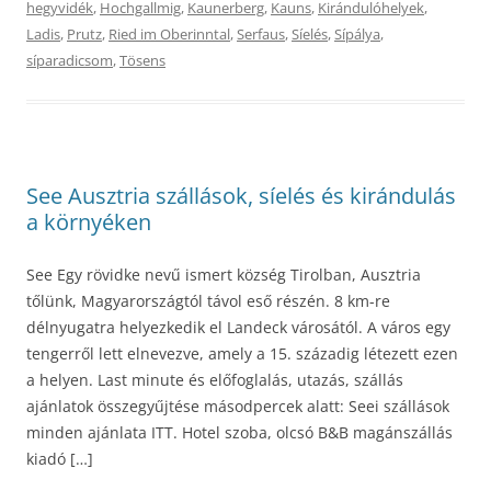
hegyvidék
,
Hochgallmig
,
Kaunerberg
,
Kauns
,
Kirándulóhelyek
,
Ladis
,
Prutz
,
Ried im Oberinntal
,
Serfaus
,
Síelés
,
Sípálya
,
síparadicsom
,
Tösens
See Ausztria szállások, síelés és kirándulás
a környéken
See Egy rövidke nevű ismert község Tirolban, Ausztria
tőlünk, Magyarországtól távol eső részén. 8 km-re
délnyugatra helyezkedik el Landeck városától. A város egy
tengerről lett elnevezve, amely a 15. századig létezett ezen
a helyen. Last minute és előfoglalás, utazás, szállás
ajánlatok összegyűjtése másodpercek alatt: Seei szállások
minden ajánlata ITT. Hotel szoba, olcsó B&B magánszállás
kiadó […]