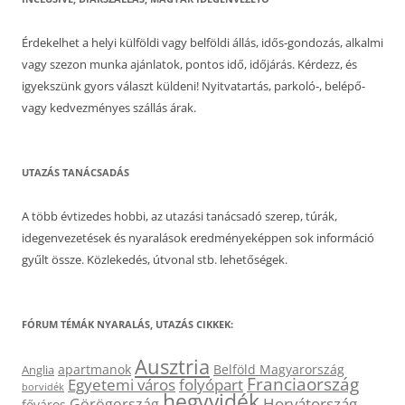
Érdekelhet a helyi külföldi vagy belföldi állás, idős-gondozás, alkalmi
vagy szezon munka ajánlatok, pontos idő, időjárás. Kérdezz, és
igyekszünk gyors választ küldeni! Nyitvatartás, parkoló-, belépő-
vagy kedvezményes szállás árak.
UTAZÁS TANÁCSADÁS
A több évtizedes hobbi, az utazási tanácsadó szerep, túrák,
idegenvezetések és nyaralások eredményeképpen sok információ
gyűlt össze. Közlekedés, útvonal stb. lehetőségek.
FÓRUM TÉMÁK NYARALÁS, UTAZÁS CIKKEK:
Ausztria
apartmanok
Belföld Magyarország
Anglia
Franciaország
Egyetemi város
folyópart
borvidék
hegyvidék
Horvátország
Görögország
főváros