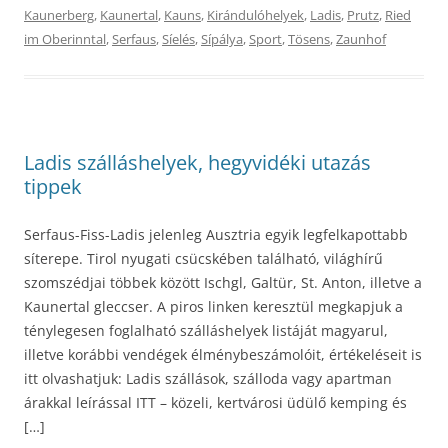
Kaunerberg
,
Kaunertal
,
Kauns
,
Kirándulóhelyek
,
Ladis
,
Prutz
,
Ried
im Oberinntal
,
Serfaus
,
Síelés
,
Sípálya
,
Sport
,
Tösens
,
Zaunhof
Ladis szálláshelyek, hegyvidéki utazás
tippek
Serfaus-Fiss-Ladis jelenleg Ausztria egyik legfelkapottabb
síterepe. Tirol nyugati csücskében található, világhírű
szomszédjai többek között Ischgl, Galtür, St. Anton, illetve a
Kaunertal gleccser. A piros linken keresztül megkapjuk a
ténylegesen foglalható szálláshelyek listáját magyarul,
illetve korábbi vendégek élménybeszámolóit, értékeléseit is
itt olvashatjuk: Ladis szállások, szálloda vagy apartman
árakkal leírással ITT – közeli, kertvárosi üdülő kemping és
[…]