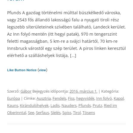
Pfunds A gazdag történelmi múlttal büszkélkedő városka,
vagy 2543 fős állandó lakosságú falu a nyugati tiroli rész
legszebb síterületeinek szívében található, Landeck kerület.
Az Inn folyó mentén (itt hegyi patak), 970 m tengerszint
feletti magasságban, 5 km-re a svájci határtól, 70 km-re
Innsbruck várostól egy szép terület. A piros linken keresztül
elérhető a szálláshelyek listája, […]
(
)
Like Button Notice
view
Szerző:
Gábor
Bejegyzés időpontja:
2016. március 1.
| Kategória:
Európa
| Címke:
Ausztria
,
Fendels
,
Fiss
,
hegyvidék
,
Inn folyó
,
Kappl
,
Kauns
,
Kirándulóhelyek
,
Ladis
,
Nauders
,
Pfunds
,
Prutz
,
Ried im
Oberinntal
,
See
,
Serfaus
,
Síelés
,
Spiss
,
Tirol
,
Tösens