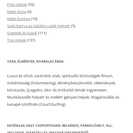
Friss cikkek
(55)
Kelet-Ázsia
(6)
Kelet-Európa
(10)
Szép kártya az üdülési csekk helyett
(5)
Szigetek és hajok
(111)
Top cikkek
(131)
UTAK, ÉLMÉNYEK, NYARALÁS ÁRAK
Luxus és olcsó, zarándok utak, spirituális közösségek-fórum,
önkéntesség (Volunteering), élménybeszámolók, vélemények,
körutazás, új egyéni, öko- és örökzöld témák ingyenesen.
Munkásszálló helyett és mellett igényes helyek. Magánszállás és
kanapé-szörfözés (CouchSurfing).
EGYÉNILEG VAGY CSOPORTOSAN: BELVÁROS, PARKOLÓHELY, ALL-
INCLUSIVE, DIÁKSZÁLLÁS, MAGYAR IDEGENVEZETŐ