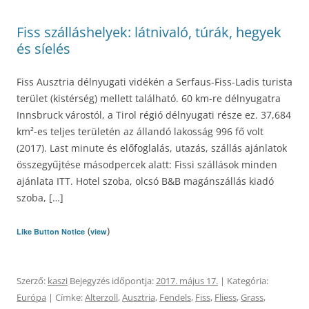
Fiss szálláshelyek: látnivaló, túrák, hegyek
és síelés
Fiss Ausztria délnyugati vidékén a Serfaus-Fiss-Ladis turista
terület (kistérség) mellett található. 60 km-re délnyugatra
Innsbruck várostól, a Tirol régió délnyugati része ez. 37,684
km²-es teljes területén az állandó lakosság 996 fő volt
(2017). Last minute és előfoglalás, utazás, szállás ajánlatok
összegyűjtése másodpercek alatt: Fissi szállások minden
ajánlata ITT. Hotel szoba, olcsó B&B magánszállás kiadó
szoba, […]
(
)
Like Button Notice
view
Szerző:
kaszi
Bejegyzés időpontja:
2017. május 17.
| Kategória:
Európa
| Címke:
Alterzoll
,
Ausztria
,
Fendels
,
Fiss
,
Fliess
,
Grass
,