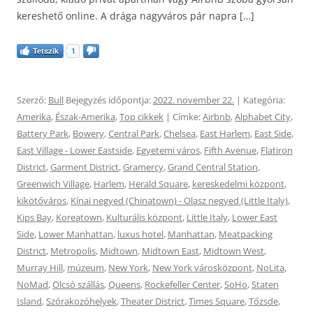
kereshető online. A drága nagyváros pár napra […]
Tetszik
1
Szerző:
Bull
Bejegyzés időpontja:
2022. november 22.
| Kategória:
Amerika
,
Észak-Amerika
,
Top cikkek
| Címke:
Airbnb
,
Alphabet City
,
Battery Park
,
Bowery
,
Central Park
,
Chelsea
,
East Harlem
,
East Side
,
East Village - Lower Eastside
,
Egyetemi város
,
Fifth Avenue
,
Flatiron
District
,
Garment District
,
Gramercy
,
Grand Central Station
,
Greenwich Village
,
Harlem
,
Herald Square
,
kereskedelmi központ
,
kikötőváros
,
Kínai negyed (Chinatown) - Olasz negyed (Little Italy)
,
Kips Bay
,
Koreatown
,
Kulturális központ
,
Little Italy
,
Lower East
Side
,
Lower Manhattan
,
luxus hotel
,
Manhattan
,
Meatpacking
District
,
Metropolis
,
Midtown
,
Midtown East
,
Midtown West
,
Murray Hill
,
múzeum
,
New York
,
New York városközpont
,
NoLita
,
NoMad
,
Olcsó szállás
,
Queens
,
Rockefeller Center
,
SoHo
,
Staten
Island
,
Szórakozóhelyek
,
Theater District
,
Times Square
,
Tőzsde
,