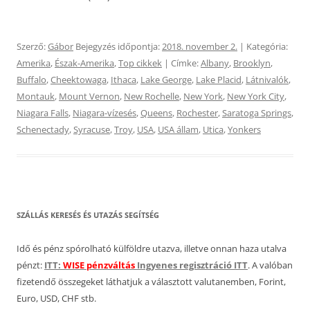
Szerző:
Gábor
Bejegyzés időpontja:
2018. november 2.
| Kategória:
Amerika
,
Észak-Amerika
,
Top cikkek
| Címke:
Albany
,
Brooklyn
,
Buffalo
,
Cheektowaga
,
Ithaca
,
Lake George
,
Lake Placid
,
Látnivalók
,
Montauk
,
Mount Vernon
,
New Rochelle
,
New York
,
New York City
,
Niagara Falls
,
Niagara-vízesés
,
Queens
,
Rochester
,
Saratoga Springs
,
Schenectady
,
Syracuse
,
Troy
,
USA
,
USA állam
,
Utica
,
Yonkers
SZÁLLÁS KERESÉS ÉS UTAZÁS SEGÍTSÉG
Idő és pénz spórolható külföldre utazva, illetve onnan haza utalva
pénzt:
ITT:
WISE pénzváltás
Ingyenes regisztráció ITT
. A valóban
fizetendő összegeket láthatjuk a választott valutanemben, Forint,
Euro, USD, CHF stb.