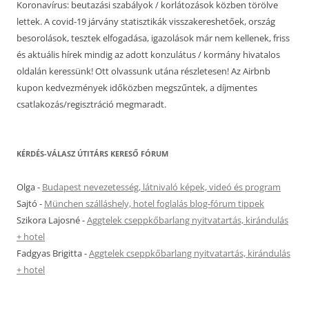
Koronavírus: beutazási szabályok / korlátozások közben törölve
lettek. A covid-19 járvány statisztikák visszakereshetőek, ország
besorolások, tesztek elfogadása, igazolások már nem kellenek, friss
és aktuális hírek mindig az adott konzulátus / kormány hivatalos
oldalán keressünk! Ott olvassunk utána részletesen! Az Airbnb
kupon kedvezmények időközben megszűntek, a díjmentes
csatlakozás/regisztráció megmaradt.
KÉRDÉS-VÁLASZ ÚTITÁRS KERESŐ FÓRUM
Olga
-
Budapest nevezetesség, látnivaló képek, videó és program
Sajtó
-
München szálláshely, hotel foglalás blog-fórum tippek
Szikora Lajosné
-
Aggtelek cseppkőbarlang nyitvatartás, kirándulás
+ hotel
Fadgyas Brigitta
-
Aggtelek cseppkőbarlang nyitvatartás, kirándulás
+ hotel