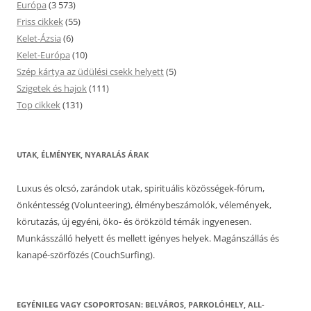
Európa
(3 573)
Friss cikkek
(55)
Kelet-Ázsia
(6)
Kelet-Európa
(10)
Szép kártya az üdülési csekk helyett
(5)
Szigetek és hajok
(111)
Top cikkek
(131)
UTAK, ÉLMÉNYEK, NYARALÁS ÁRAK
Luxus és olcsó, zarándok utak, spirituális közösségek-fórum,
önkéntesség (Volunteering), élménybeszámolók, vélemények,
körutazás, új egyéni, öko- és örökzöld témák ingyenesen.
Munkásszálló helyett és mellett igényes helyek. Magánszállás és
kanapé-szörfözés (CouchSurfing).
EGYÉNILEG VAGY CSOPORTOSAN: BELVÁROS, PARKOLÓHELY, ALL-