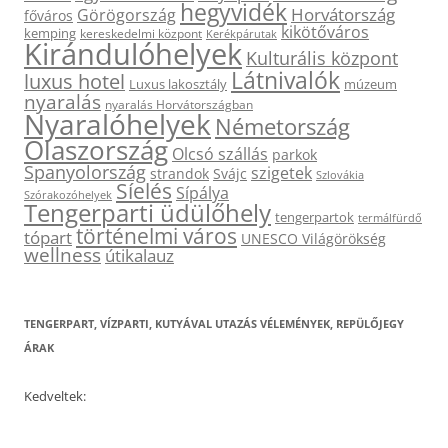
hegyvidék
Horvátország
Görögország
főváros
kikötőváros
kemping
kereskedelmi központ
Kerékpárutak
Kirándulóhelyek
Kulturális központ
Látnivalók
luxus hotel
Luxus lakosztály
múzeum
nyaralás
nyaralás Horvátországban
Nyaralóhelyek
Németország
Olaszország
Olcsó szállás
parkok
Spanyolország
szigetek
strandok
Svájc
Szlovákia
Síelés
Sípálya
Szórakozóhelyek
Tengerparti üdülőhely
tengerpartok
termálfürdő
történelmi város
tópart
UNESCO Világörökség
wellness
útikalauz
TENGERPART, VÍZPARTI, KUTYÁVAL UTAZÁS VÉLEMÉNYEK, REPÜLŐJEGY
ÁRAK
Kedveltek: