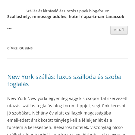
Szállás és látnivaló és utazás tippek blog-fórum
Szálláshely, minőségi üdülés, hotel / apartman tanácsok
---
Kilépés
MENÜ
a
tartalomba
CÍMKE:
QUEENS
New York szállás: luxus szálloda és szoba
foglalás
New York New yorki egyénileg vagy kis csoporttal szervezett
utazás szállás foglalás blog fórum tippjei, segítünk keresni
jó szobákat. Néhány év alatt csillagok magasságába
emelkedett árak között tényleg kell a lélekjenlét és a
türelem a keresésben. Belvárosi hotelek, viszonylag olcsó
szálloda, kiadó privát apartman vagy Airbnb szoba gyorsan