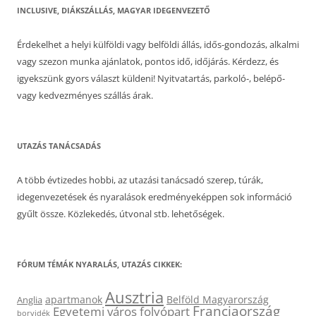
INCLUSIVE, DIÁKSZÁLLÁS, MAGYAR IDEGENVEZETŐ
Érdekelhet a helyi külföldi vagy belföldi állás, idős-gondozás, alkalmi
vagy szezon munka ajánlatok, pontos idő, időjárás. Kérdezz, és
igyekszünk gyors választ küldeni! Nyitvatartás, parkoló-, belépő-
vagy kedvezményes szállás árak.
UTAZÁS TANÁCSADÁS
A több évtizedes hobbi, az utazási tanácsadó szerep, túrák,
idegenvezetések és nyaralások eredményeképpen sok információ
gyűlt össze. Közlekedés, útvonal stb. lehetőségek.
FÓRUM TÉMÁK NYARALÁS, UTAZÁS CIKKEK:
Ausztria
apartmanok
Belföld Magyarország
Anglia
Franciaország
Egyetemi város
folyópart
borvidék