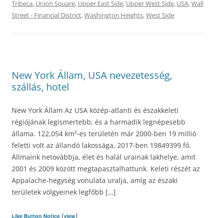
Tribeca
,
Union Square
,
Upper East Side
,
Upper West Side
,
USA
,
Wall
Street - Financial District
,
Washington Heights
,
West Side
New York Állam, USA nevezetesség,
szállás, hotel
New York Állam Az USA közép-atlanti és északkeleti
régiójának legismertebb, és a harmadik legnépesebb
állama. 122,054 km²-es területén már 2000-ben 19 millió
feletti volt az állandó lakossága, 2017-ben 19849399 fő.
Állmaink netovábbja, élet és halál urainak lakhelye, amit
2001 és 2009 között megtapasztalhattunk. Keleti részét az
Appalache-hegység vonulata uralja, amíg az északi
területek völgyeinek legfőbb […]
(
)
Like Button Notice
view