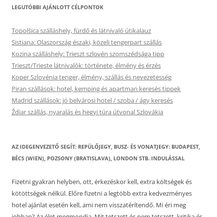
LEGUTÓBBI AJÁNLOTT CÉLPONTOK
Topolšica szálláshely, fürdő és látnivaló útikalauz
Sistiana: Olaszország északi, közeli tengerpart szállás
Kozina szálláshely: Trieszt szlovén szomszédsága tipp
Trieszt/Trieste látnivalók: története, élmény és érzés
Koper Szlovénia tenger, élmény, szállás és nevezetesség
Piran szállások: hotel, kemping és apartman keresés tippek
Madrid szállások: jó belvárosi hotel / szoba / ágy keresés
Ždiar szállás, nyaralás és hegyi túra útvonal Szlovákia
AZ IDEGENVEZETŐ SEGÍT: REPÜLŐJEGY, BUSZ- ÉS VONATJEGY: BUDAPEST,
BÉCS (WIEN), POZSONY (BRATISLAVA), LONDON STB. INDULÁSSAL
Fizetni gyakran helyben, ott, érkezéskor kell, extra költségek és
kötöttségek nélkül. Előre fizetni a legtöbb extra kedvezményes
hotel ajánlat esetén kell, ami nem visszatérítendő. Mi éri meg
jobban? Az élet megmondja. Mit tetszett és nem tetszett, kritika és