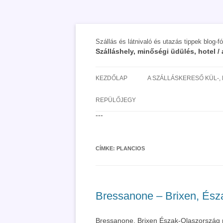
Szállás és látnivaló és utazás tippek blog-f
Szálláshely, minőségi üdülés, hotel 
KEZDŐLAP
A SZÁLLÁSKERESŐ KÜL-,
SAN MARINO SZÁLLÁSOK 
REPÜLŐJEGY
UTAZÁS OLCSÓBBAN 2018
---
CÍMKE:
PLANCIOS
Bressanone – Brixen, Észa
Bressanone, Brixen Észak-Olaszország n