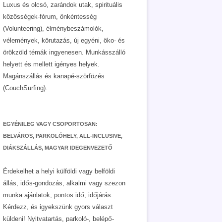
Luxus és olcsó, zarándok utak, spirituális
közösségek-fórum, önkéntesség
(Volunteering), élménybeszámolók,
vélemények, körutazás, új egyéni, öko- és
örökzöld témák ingyenesen. Munkásszálló
helyett és mellett igényes helyek.
Magánszállás és kanapé-szörfözés
(CouchSurfing).
EGYÉNILEG VAGY CSOPORTOSAN:
BELVÁROS, PARKOLÓHELY, ALL-INCLUSIVE,
DIÁKSZÁLLÁS, MAGYAR IDEGENVEZETŐ
Érdekelhet a helyi külföldi vagy belföldi
állás, idős-gondozás, alkalmi vagy szezon
munka ajánlatok, pontos idő, időjárás.
Kérdezz, és igyekszünk gyors választ
küldeni! Nyitvatartás, parkoló-, belépő-