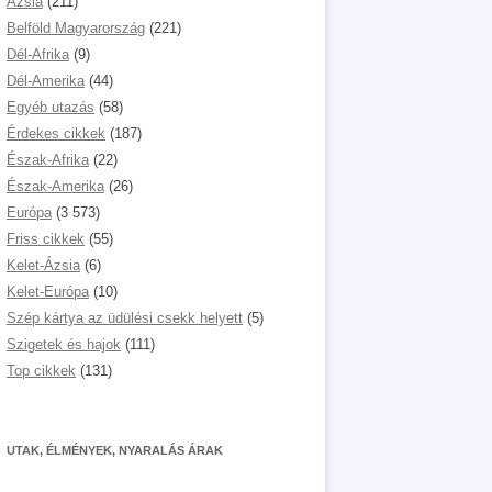
Ázsia
(211)
Belföld Magyarország
(221)
Dél-Afrika
(9)
Dél-Amerika
(44)
Egyéb utazás
(58)
Érdekes cikkek
(187)
Észak-Afrika
(22)
Észak-Amerika
(26)
Európa
(3 573)
Friss cikkek
(55)
Kelet-Ázsia
(6)
Kelet-Európa
(10)
Szép kártya az üdülési csekk helyett
(5)
Szigetek és hajok
(111)
Top cikkek
(131)
UTAK, ÉLMÉNYEK, NYARALÁS ÁRAK