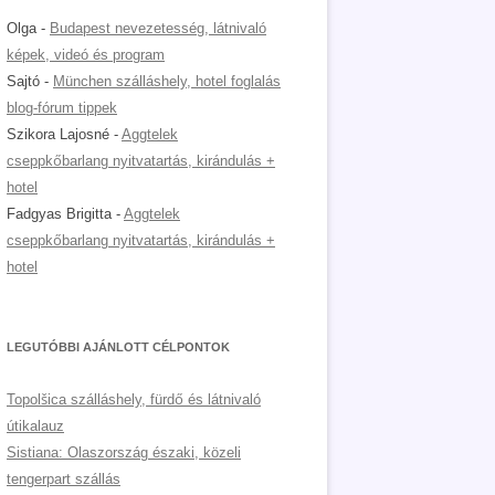
Olga
-
Budapest nevezetesség, látnivaló
képek, videó és program
Sajtó
-
München szálláshely, hotel foglalás
blog-fórum tippek
Szikora Lajosné
-
Aggtelek
cseppkőbarlang nyitvatartás, kirándulás +
hotel
Fadgyas Brigitta
-
Aggtelek
cseppkőbarlang nyitvatartás, kirándulás +
hotel
LEGUTÓBBI AJÁNLOTT CÉLPONTOK
Topolšica szálláshely, fürdő és látnivaló
útikalauz
Sistiana: Olaszország északi, közeli
tengerpart szállás