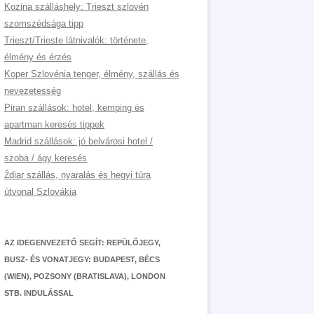
Kozina szálláshely: Trieszt szlovén
szomszédsága tipp
Trieszt/Trieste látnivalók: története,
élmény és érzés
Koper Szlovénia tenger, élmény, szállás és
nevezetesség
Piran szállások: hotel, kemping és
apartman keresés tippek
Madrid szállások: jó belvárosi hotel /
szoba / ágy keresés
Ždiar szállás, nyaralás és hegyi túra
útvonal Szlovákia
AZ IDEGENVEZETŐ SEGÍT: REPÜLŐJEGY,
BUSZ- ÉS VONATJEGY: BUDAPEST, BÉCS
(WIEN), POZSONY (BRATISLAVA), LONDON
STB. INDULÁSSAL