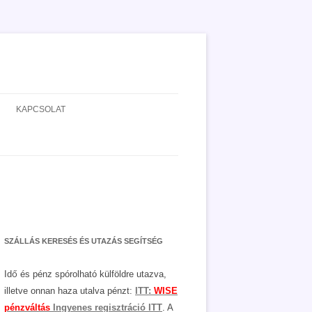
KAPCSOLAT
ADATVÉDELEM
JOGNYILATKOZAT
MÉDIAAJÁNLAT
SZÁLLÁS KERESÉS ÉS UTAZÁS SEGÍTSÉG
Idő és pénz spórolható külföldre utazva,
illetve onnan haza utalva pénzt:
ITT:
WISE
pénzváltás
Ingyenes regisztráció ITT
. A