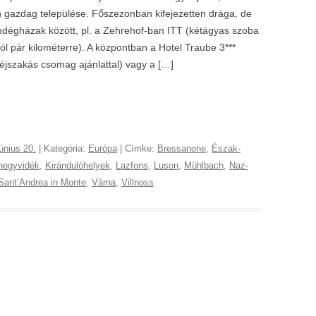
n gazdag települése. Főszezonban kifejezetten drága, de
endégházak között, pl. a Zehrehof-ban ITT (kétágyas szoba
 pár kilométerre). A központban a Hotel Traube 3***
 éjszakás csomag ajánlattal) vagy a […]
únius 20.
| Kategória:
Európa
| Címke:
Bressanone
,
Észak-
hegyvidék
,
Kirándulóhelyek
,
Lazfons
,
Luson
,
Mühlbach
,
Naz-
SantʼAndrea in Monte
,
Várna
,
Villnoss