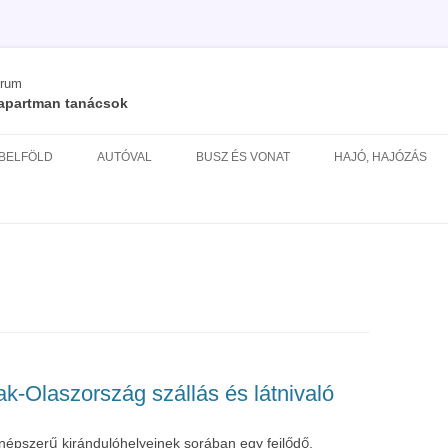
órum
/ apartman tanácsok
Kilépés
a
 BELFÖLD
AUTÓVAL
BUSZ ÉS VONAT
HAJÓ, HAJÓZÁS
tartalomba
ÉS
k-Olaszország szállás és látnivaló
épszerű kirándulóhelyeinek sorában egy fejlődő,