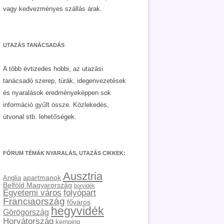
vagy kedvezményes szállás árak.
UTAZÁS TANÁCSADÁS
A több évtizedes hobbi, az utazási
tanácsadó szerep, túrák, idegenvezetések
és nyaralások eredményeképpen sok
információ gyűlt össze. Közlekedés,
útvonal stb. lehetőségek.
FÓRUM TÉMÁK NYARALÁS, UTAZÁS CIKKEK:
Ausztria
apartmanok
Anglia
Belföld Magyarország
borvidék
Egyetemi város
folyópart
Franciaország
főváros
hegyvidék
Görögország
Horvátország
kemping