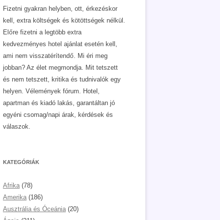
Fizetni gyakran helyben, ott, érkezéskor
kell, extra költségek és kötöttségek nélkül.
Előre fizetni a legtöbb extra
kedvezményes hotel ajánlat esetén kell,
ami nem visszatérítendő. Mi éri meg
jobban? Az élet megmondja. Mit tetszett
és nem tetszett, kritika és tudnivalók egy
helyen. Vélemények fórum. Hotel,
apartman és kiadó lakás, garantáltan jó
egyéni csomag/napi árak, kérdések és
válaszok.
KATEGÓRIÁK
Afrika
(78)
Amerika
(186)
Ausztrália és Óceánia
(20)