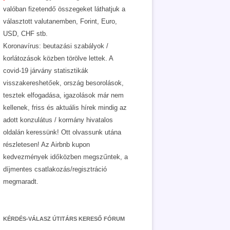
valóban fizetendő összegeket láthatjuk a
választott valutanemben, Forint, Euro,
USD, CHF stb.
Koronavírus: beutazási szabályok /
korlátozások közben törölve lettek. A
covid-19 járvány statisztikák
visszakereshetőek, ország besorolások,
tesztek elfogadása, igazolások már nem
kellenek, friss és aktuális hírek mindig az
adott konzulátus / kormány hivatalos
oldalán keressünk! Ott olvassunk utána
részletesen! Az Airbnb kupon
kedvezmények időközben megszűntek, a
díjmentes csatlakozás/regisztráció
megmaradt.
KÉRDÉS-VÁLASZ ÚTITÁRS KERESŐ FÓRUM