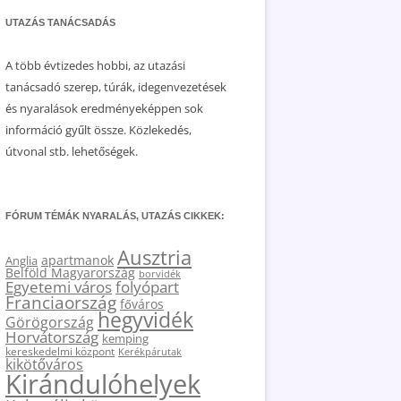
UTAZÁS TANÁCSADÁS
A több évtizedes hobbi, az utazási
tanácsadó szerep, túrák, idegenvezetések
és nyaralások eredményeképpen sok
információ gyűlt össze. Közlekedés,
útvonal stb. lehetőségek.
FÓRUM TÉMÁK NYARALÁS, UTAZÁS CIKKEK:
Ausztria
apartmanok
Anglia
Belföld Magyarország
borvidék
Egyetemi város
folyópart
Franciaország
főváros
hegyvidék
Görögország
Horvátország
kemping
kereskedelmi központ
Kerékpárutak
kikötőváros
Kirándulóhelyek