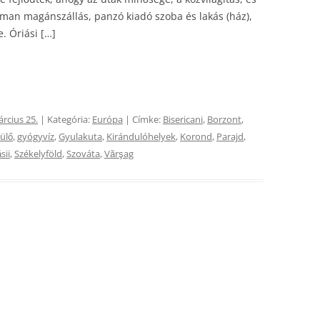
tman magánszállás, panzó kiadó szoba és lakás (ház),
. Óriási […]
rcius 25.
| Kategória:
Európa
| Címke:
Bisericani
,
Borzont
,
ülő
,
gyógyvíz
,
Gyulakuta
,
Kirándulóhelyek
,
Korond
,
Parajd
,
sii
,
Székelyföld
,
Szováta
,
Vărşag