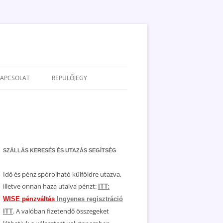
KAPCSOLAT
REPÜLŐJEGY
ADATVÉDELEM
JOGNYILATKOZAT
MÉDIAAJÁNLAT
SZÁLLÁS KERESÉS ÉS UTAZÁS SEGÍTSÉG
Idő és pénz spórolható külföldre utazva,
illetve onnan haza utalva pénzt:
ITT:
WISE pénzváltás
Ingyenes regisztráció
. A valóban fizetendő összegeket
ITT