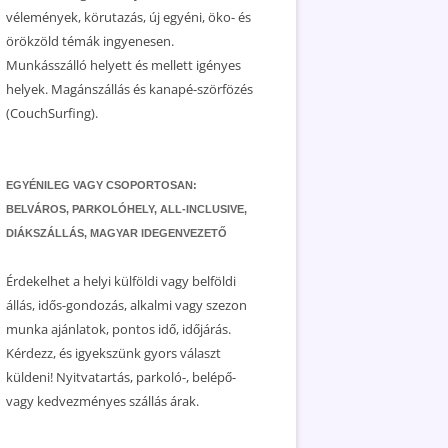
vélemények, körutazás, új egyéni, öko- és
örökzöld témák ingyenesen.
Munkásszálló helyett és mellett igényes
helyek. Magánszállás és kanapé-szörfözés
(CouchSurfing).
EGYÉNILEG VAGY CSOPORTOSAN:
BELVÁROS, PARKOLÓHELY, ALL-INCLUSIVE,
DIÁKSZÁLLÁS, MAGYAR IDEGENVEZETŐ
Érdekelhet a helyi külföldi vagy belföldi
állás, idős-gondozás, alkalmi vagy szezon
munka ajánlatok, pontos idő, időjárás.
Kérdezz, és igyekszünk gyors választ
küldeni! Nyitvatartás, parkoló-, belépő-
vagy kedvezményes szállás árak.