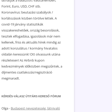
láthatjuk a választott valutanemben,
Forint, Euro, USD, CHF stb.
Koronavírus: beutazási szabályok /
korlátozások közben törölve lettek. A
covid-19 járvány statisztikák
visszakereshetőek, ország besorolások,
tesztek elfogadása, igazolások már nem
kellenek, friss és aktuális hírek mindig az
adott konzulátus / kormány hivatalos
oldalán keressünk! Ott olvassunk utána
részletesen! Az Airbnb kupon
kedvezmények időközben megszűntek, a
díjmentes csatlakozás/regisztráció
megmaradt.
KÉRDÉS-VÁLASZ ÚTITÁRS KERESŐ FÓRUM
Olga
-
Budapest nevezetesség, látnivaló