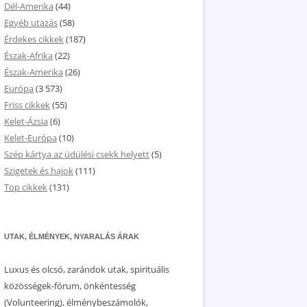
Dél-Amerika
(44)
Egyéb utazás
(58)
Érdekes cikkek
(187)
Észak-Afrika
(22)
Észak-Amerika
(26)
Európa
(3 573)
Friss cikkek
(55)
Kelet-Ázsia
(6)
Kelet-Európa
(10)
Szép kártya az üdülési csekk helyett
(5)
Szigetek és hajok
(111)
Top cikkek
(131)
UTAK, ÉLMÉNYEK, NYARALÁS ÁRAK
Luxus és olcsó, zarándok utak, spirituális
közösségek-fórum, önkéntesség
(Volunteering), élménybeszámolók,