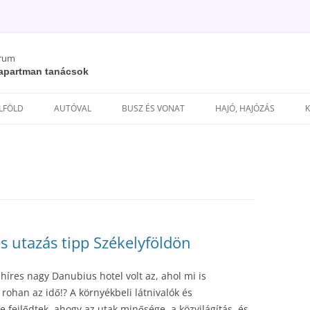
órum
/ apartman tanácsok
Kilépés
a
ELFÖLD
AUTÓVAL
BUSZ ÉS VONAT
HAJÓ, HAJÓZÁS
tartalomba
és utazás tipp Székelyföldön
 híres nagy Danubius hotel volt az, ahol mi is
ohan az idő!? A környékbeli látnivalók és
 fejlődtek, ahogy az utak minősége, a közvilágítás, és