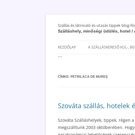
Szállás és látnivaló és utazás tippek blog-f
Szálláshely, minőségi üdülés, hotel 
KEZDŐLAP
A SZÁLLÁSKERESŐ KÜL-, B
---
SAN MARINO SZÁLLÁSOK ÉS
UTAZÁS OLCSÓBBAN 2018
CÍMKE:
PETRILACA DE MUREŞ
Szováta szállás, hotelek 
Szováta Szálláshelyek, tippek, régen a
megszálltunk 2003 októberében. Hogy r
gasztronómiai lehetőségek szerencsére