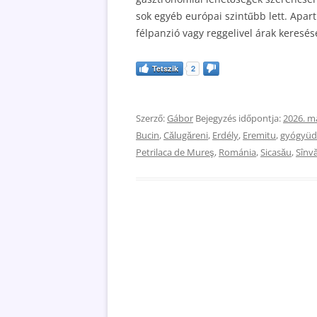
sok egyéb európai szintűbb lett. Apar
félpanzió vagy reggelivel árak keresése
Tetszik
2
Szerző:
Gábor
Bejegyzés időpontja:
2026. má
Bucin
,
Călugăreni
,
Erdély
,
Eremitu
,
gyógyüd
Petrilaca de Mureş
,
Románia
,
Sicasău
,
Sînvă