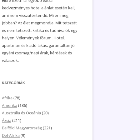
Előre fizetni a legtöbb extra
kedvezményes hotel ajánlat esetén kell,
ami nem visszatérítendő. Mi éri meg
jobban? Az élet megmondja. Mit tetszett
és nem tetszett, kritika és tudnivalók egy
helyen. Vélemények fórum. Hotel,
apartman és kiadó lakás, garantáltan jó
egyéni csomag/napi árak, kérdések és
válaszok.
KATEGÓRIÁK
Afrika
(78)
Amerika
(186)
Ausztrália és Óceánia
(20)
Ázsia
(211)
Belföld Magyarország
(221)
Dél-Afrika
(9)