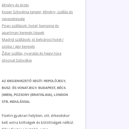
élmény és érzés
Koper Szlovénia tenger, élmény, szállás és
nevezetesség
Piran szállások: hotel, kemping és
apartman keresés tippek
Madrid szállások: jó belvárosi hotel /
szoba / ágy keresés
Ždiar szállás, nyaralás és hegyi túra
útvonal Szlovákia
AZ IDEGENVEZETŐ SEGÍT: REPÜLŐJEGY,
BUSZ- ÉS VONATJEGY: BUDAPEST, BÉCS
(WIEN), POZSONY (BRATISLAVA), LONDON
STB. INDULÁSSAL
Fizetni gyakran helyben, ott, érkezéskor
kell, extra költségek és kötöttségek nélkül.