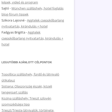
képek, videó és program
Sajtó
-
München szálláshely, hotel foglalás
blog-fórum tippek
Szikora Lajosné
-
Aggtelek cseppkőbarlang
nyitvatartás, kirándulás + hotel
Fadgyas Brigitta
-
Aggtelek
cseppkőbarlang nyitvatartás, kirándulás +
hotel
LEGUTÓBBI AJÁNLOTT CÉLPONTOK
Topolšica szálláshely, fürdő és látnivaló
útikalauz
Sistiana: Olaszország északi, közeli
tengerpart szállás
Kozina szálláshely: Trieszt szlovén
szomszédsága tipp
Trieszt/Trieste látnivalók: története,