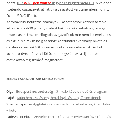
pénzt:
ITT:
WISE pénzváltás
Ingyenes regisztráció ITT
. A valóban
fizetendő összegeket láthatjuk a választott valutanemben, Forint,
Euro, USD, CHF stb.
Koronavírus: beutazási szabályok / korlátozások közben törölve
lettek. A covid-19 járvány statisztikák visszakereshetőek, ország
besorolások, tesztek elfogadása, igazolások már nem kellenek, friss
és aktuális hírek mindig az adott konzulátus / kormány hivatalos
oldalán keressünk! Ott olvassunk utána részletesen! Az Airbnb
kupon kedvezmények időközben megszűntek, a díjmentes
csatlakozás/regisztráció megmaradt.
KÉRDÉS-VÁLASZ ÚTITÁRS KERESŐ FÓRUM
Olga
-
Budapest nevezetesség, látnivaló képek, videó és program
Sajtó
-
München szálláshely, hotel foglalás blog-fórum tippek
Szikora Lajosné
-
Aggtelek cseppkőbarlang nyitvatartás, kirándulás
+ hotel
Fadgyas Brigitta
-
Aggtelek cseppkőbarlang nyitvatartás, kirándulás