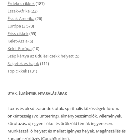
Érdekes cikkek
(187)
Észak-Afrika
(22)
Észak-Amerika
(26)
Európa
(3 573)
Friss cikkek
(55)
Kelet-Ázsia
(6)
Kelet-Európa
(10)
Szép kártya az üdülési csekk helyett
(5)
Szigetek és hajok
(111)
Top cikkek
(131)
UTAK, ÉLMÉNYEK, NYARALÁS ÁRAK
Luxus és olcsó, zarándok utak, spirituális közösségek-fórum,
önkéntesség (Volunteering), élménybeszámolók, vélemények,
körutazás, új egyéni, öko- és örökzöld témák ingyenesen.
Munkásszálló helyett és mellett igényes helyek. Magánszállás és
kanapé-szörfözés (CouchSurfing).