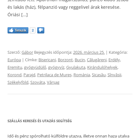
és lakás (ház), félpanzió vagy reggelivel árak keresése.
Óriási […]
Tetszik
2
Szerző:
Gábor
Bejegyzés időpontja:
2026. március 25.
| Kategória:
Európa
| Címke:
Bisericani
,
Borzont
,
Bucin
,
Călugăreni
,
Erdély
,
Eremitu
,
gyógyüdülő
,
gyógyvíz
,
Gyulakuta
,
Kirándulóhelyek
,
Korond
,
Parajd
,
Petrilaca de Mureş
,
Románia
,
Sicasău
,
Sînvăsii
,
Székelyföld
,
Szováta
,
Vărşag
SZÁLLÁS KERESÉS ÉS UTAZÁS SEGÍTSÉG
Idő és pénz spórolható külföldre utazva, illetve onnan haza utalva