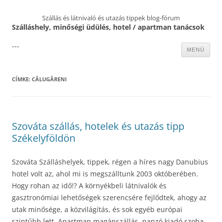
Szállás és látnivaló és utazás tippek blog-fórum
Szálláshely, minőségi üdülés, hotel / apartman tanácsok
---
Kilépés
MENÜ
a
tartalomba
CÍMKE:
CĂLUGĂRENI
Szováta szállás, hotelek és utazás tipp
Székelyföldön
Szováta Szálláshelyek, tippek, régen a híres nagy Danubius
hotel volt az, ahol mi is megszálltunk 2003 októberében.
Hogy rohan az idő!? A környékbeli látnivalók és
gasztronómiai lehetőségek szerencsére fejlődtek, ahogy az
utak minősége, a közvilágítás, és sok egyéb európai
szintűbb lett. Apartman magánszállás, panzó kiadó szoba