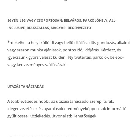
EGYÉNILEG VAGY CSOPORTOSAN: BELVÁROS, PARKOLÓHELY, ALL-
INCLUSIVE, DIÁKSZÁLLÁS, MAGYAR IDEGENVEZETŐ
Érdekelhet a helyi külföldi vagy belföldi állás, idős-gondozás, alkalmi
vagy szezon munka ajánlatok, pontos idő, időjárás. Kérdezz, és
igyekszünk gyors választ küldeni! Nyitvatartás, parkoló-, belépő-
vagy kedvezményes szállás árak.
UTAZÁS TANÁCSADÁS
A több évtizedes hobbi, az utazási tanácsadó szerep, túrák,
idegenvezetések és nyaralások eredményeképpen sok információ
gyűlt össze. Közlekedés, útvonal stb. lehetőségek.