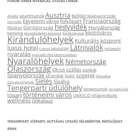
FÓRUM TÉMÁK NYARALÁS, UTAZÁS CIKKEK:
Ausztria
apartmanok
Belföld Magyarország
Anglia
Franciaország
Egyetemi város
folyópart
borvidék
hegyvidék
Horvátország
Görögország
főváros
kikötőváros
kemping
kereskedelmi központ
Kerékpárutak
Kirándulóhelyek
Kulturális központ
Látnivalók
luxus hotel
Luxus lakosztály
múzeum
nyaralás
nyaralás Horvátországban
Nyaralóhelyek
Németország
Olaszország
Olcsó szállás
parkok
Spanyolország
szigetek
strandok
Svájc
Szlovákia
Síelés
Sípálya
Szórakozóhelyek
Tengerparti üdülőhely
tengerpartok
termálfürdő
történelmi város
tópart
UNESCO Világörökség
wellness
útikalauz
TENGERPART, VÍZPARTI, KUTYÁVAL UTAZÁS VÉLEMÉNYEK, REPÜLŐJEGY
ÁRAK