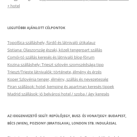
+ hotel
LEGUTÓBBI AJÁNLOTT CÉLPONTOK
Topolšica szálláshely, fürdő és látnivaló útikalauz
Sistiana: Olaszország északi, közeli tengerpart szállás
Comói-tó szállás keresés és látnivaló blog-fórum
Kozina szálláshely: Trieszt szlovén szomszédsága tipp
Trieszt/Trieste látnivalók: története, élmény és érzés
Koper Szlovénia tenger, élmény, szállás és nevezetesség
Piran szállások: hotel, kemping és apartman keresés tippek
Madrid szállások: jó belvárosi hotel / szoba / ágy keresés
AZ IDEGENVEZETŐ SEGÍT: REPÜLŐJEGY, BUSZ- ÉS VONATJEGY: BUDAPEST,
BÉCS (WIEN), POZSONY (BRATISLAVA), LONDON STB. INDULÁSSAL