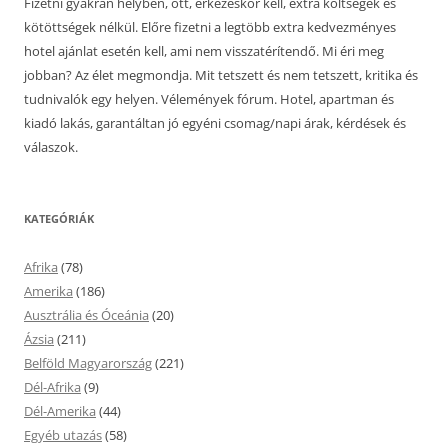
Fizetni gyakran helyben, ott, érkezéskor kell, extra költségek és
kötöttségek nélkül. Előre fizetni a legtöbb extra kedvezményes
hotel ajánlat esetén kell, ami nem visszatérítendő. Mi éri meg
jobban? Az élet megmondja. Mit tetszett és nem tetszett, kritika és
tudnivalók egy helyen. Vélemények fórum. Hotel, apartman és
kiadó lakás, garantáltan jó egyéni csomag/napi árak, kérdések és
válaszok.
KATEGÓRIÁK
Afrika
(78)
Amerika
(186)
Ausztrália és Óceánia
(20)
Ázsia
(211)
Belföld Magyarország
(221)
Dél-Afrika
(9)
Dél-Amerika
(44)
Egyéb utazás
(58)