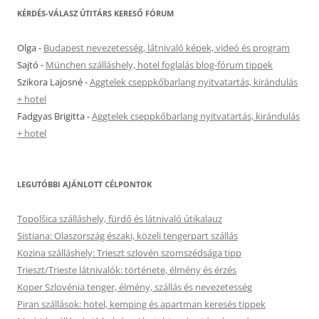
KÉRDÉS-VÁLASZ ÚTITÁRS KERESŐ FÓRUM
Olga
-
Budapest nevezetesség, látnivaló képek, videó és program
Sajtó
-
München szálláshely, hotel foglalás blog-fórum tippek
Szikora Lajosné
-
Aggtelek cseppkőbarlang nyitvatartás, kirándulás
+ hotel
Fadgyas Brigitta
-
Aggtelek cseppkőbarlang nyitvatartás, kirándulás
+ hotel
LEGUTÓBBI AJÁNLOTT CÉLPONTOK
Topolšica szálláshely, fürdő és látnivaló útikalauz
Sistiana: Olaszország északi, közeli tengerpart szállás
Kozina szálláshely: Trieszt szlovén szomszédsága tipp
Trieszt/Trieste látnivalók: története, élmény és érzés
Koper Szlovénia tenger, élmény, szállás és nevezetesség
Piran szállások: hotel, kemping és apartman keresés tippek