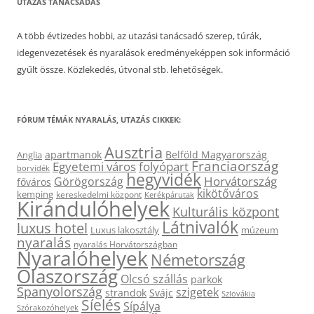
UTAZÁS TANÁCSADÁS
A több évtizedes hobbi, az utazási tanácsadó szerep, túrák,
idegenvezetések és nyaralások eredményeképpen sok információ
gyűlt össze. Közlekedés, útvonal stb. lehetőségek.
FÓRUM TÉMÁK NYARALÁS, UTAZÁS CIKKEK:
Ausztria
apartmanok
Belföld Magyarország
Anglia
Franciaország
Egyetemi város
folyópart
borvidék
hegyvidék
Horvátország
Görögország
főváros
kikötőváros
kemping
kereskedelmi központ
Kerékpárutak
Kirándulóhelyek
Kulturális központ
Látnivalók
luxus hotel
Luxus lakosztály
múzeum
nyaralás
nyaralás Horvátországban
Nyaralóhelyek
Németország
Olaszország
Olcsó szállás
parkok
Spanyolország
szigetek
strandok
Svájc
Szlovákia
Síelés
Sípálya
Szórakozóhelyek