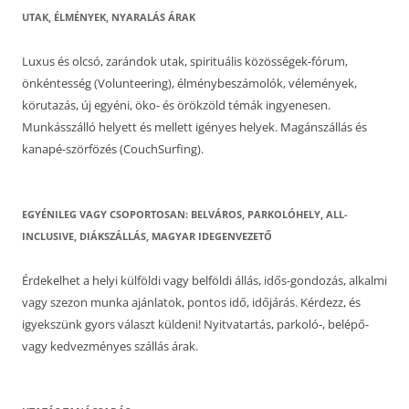
UTAK, ÉLMÉNYEK, NYARALÁS ÁRAK
Luxus és olcsó, zarándok utak, spirituális közösségek-fórum,
önkéntesség (Volunteering), élménybeszámolók, vélemények,
körutazás, új egyéni, öko- és örökzöld témák ingyenesen.
Munkásszálló helyett és mellett igényes helyek. Magánszállás és
kanapé-szörfözés (CouchSurfing).
EGYÉNILEG VAGY CSOPORTOSAN: BELVÁROS, PARKOLÓHELY, ALL-
INCLUSIVE, DIÁKSZÁLLÁS, MAGYAR IDEGENVEZETŐ
Érdekelhet a helyi külföldi vagy belföldi állás, idős-gondozás, alkalmi
vagy szezon munka ajánlatok, pontos idő, időjárás. Kérdezz, és
igyekszünk gyors választ küldeni! Nyitvatartás, parkoló-, belépő-
vagy kedvezményes szállás árak.