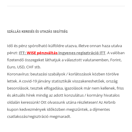
SZÁLLÁS KERESÉS ÉS UTAZÁS SEGÍTSÉG
Idő és pénz spórolható külföldre utazva, illetve onnan haza utalva
pénzt:
ITT:
WISE pénzváltás
Ingyenes regisztráció ITT
. A valóban
fizetendő összegeket láthatjuk a választott valutanemben, Forint,
Euro, USD, CHF stb.
Koronavírus: beutazási szabályok / korlátozások közben törölve
lettek. A covid-19 járvány statisztikák visszakereshetőek, ország
besorolások, tesztek elfogadása, igazolások már nem kellenek, friss
és aktuális hírek mindig az adott konzulátus / kormány hivatalos
oldalán keressünk! Ott olvassunk utána részletesen! Az Airbnb
kupon kedvezmények időközben megszűntek, a díjmentes
csatlakozás/regisztráció megmaradt.