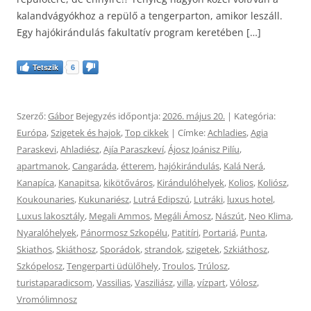
kalandvágyókhoz a repülő a tengerparton, amikor leszáll.
Egy hajókirándulás fakultatív program keretében […]
Tetszik
6
Szerző:
Gábor
Bejegyzés időpontja:
2026. május 20.
| Kategória:
Európa
,
Szigetek és hajok
,
Top cikkek
| Címke:
Achladies
,
Agia
Paraskevi
,
Ahladiész
,
Ajía Paraszkeví
,
Ájosz Joánisz Pilíu
,
apartmanok
,
Cangaráda
,
étterem
,
hajókirándulás
,
Kalá Nerá
,
Kanapíca
,
Kanapitsa
,
kikötőváros
,
Kirándulóhelyek
,
Kolios
,
Koliósz
,
Koukounaries
,
Kukunariész
,
Lutrá Edipszú
,
Lutráki
,
luxus hotel
,
Luxus lakosztály
,
Megali Ammos
,
Megáli Ámosz
,
Nászút
,
Neo Klima
,
Nyaralóhelyek
,
Pánormosz Szkopélu
,
Patitíri
,
Portariá
,
Punta
,
Skiathos
,
Skiáthosz
,
Sporádok
,
strandok
,
szigetek
,
Szkiáthosz
,
Szkópelosz
,
Tengerparti üdülőhely
,
Troulos
,
Trúlosz
,
turistaparadicsom
,
Vassilias
,
Vasziliász
,
villa
,
vízpart
,
Vólosz
,
Vromólimnosz