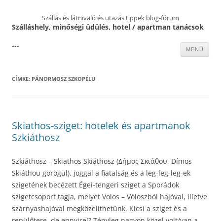
Szállás és látnivaló és utazás tippek blog-fórum
Szálláshely, minőségi üdülés, hotel / apartman tanácsok
---
Kilépés
MENÜ
a
tartalomba
CÍMKE:
PÁNORMOSZ SZKOPÉLU
Skiathos-sziget: hotelek és apartmanok
Szkiáthosz
Szkiáthosz – Skiathos Skiáthosz (Δήμος Σκιάθου, Dímos
Skiáthou görögül), joggal a fiatalság és a leg-leg-leg-ek
szigetének becézett Égei-tengeri sziget a Sporádok
szigetcsoport tagja, melyet Volos – Vóloszból hajóval, illetve
szárnyashajóval megközelíthetünk. Kicsi a sziget és a
repülőtere, de ennyire!? Tényleg nagyon közel volt/van a