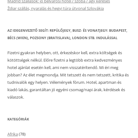
Madrid szállások: jó belvárosi hotel / szoba / ágy keresés
Ždiar szállás, nyaralás és hegyi túra útvonal Szlovákia
AZ IDEGENVEZETŐ SEGÍT: REPÜLŐJEGY, BUSZ- ÉS VONATJEGY: BUDAPEST,
BÉCS (WIEN), POZSONY (BRATISLAVA), LONDON STB. INDULÁSSAL
Fizetni gyakran helyben, ott, érkezéskor kell, extra költségek és
kötöttségek nélkül. Előre fizetni a legtöbb extra kedvezményes
hotel ajánlat esetén kell, ami nem visszatérítendő. Mi éri meg
jobban? Az élet megmondja. Mit tetszett és nem tetszett, kritika és
tudnivalók egy helyen. Vélemények fórum. Hotel, apartman és
kiadó lakás, garantáltan jó egyéni csomag/napi árak, kérdések és
válaszok.
KATEGÓRIÁK
Afrika
(78)