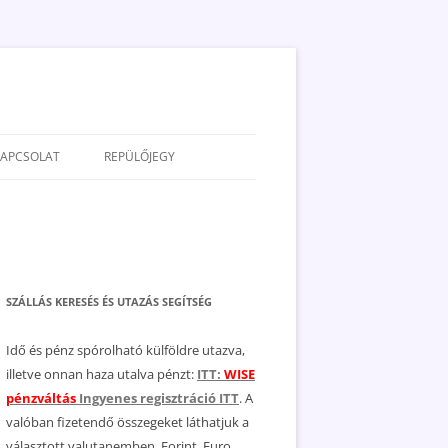
KAPCSOLAT
REPÜLŐJEGY
ADATVÉDELEM
JOGNYILATKOZAT
MÉDIAAJÁNLAT
SZÁLLÁS KERESÉS ÉS UTAZÁS SEGÍTSÉG
Idő és pénz spórolható külföldre utazva,
illetve onnan haza utalva pénzt:
ITT:
WISE
pénzváltás
Ingyenes regisztráció ITT
. A
valóban fizetendő összegeket láthatjuk a
választott valutanemben, Forint, Euro,