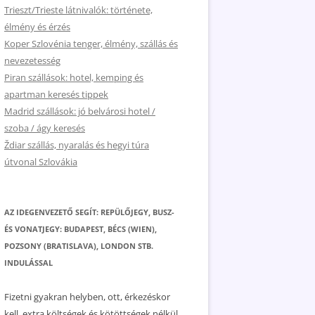
Trieszt/Trieste látnivalók: története,
élmény és érzés
Koper Szlovénia tenger, élmény, szállás és
nevezetesség
Piran szállások: hotel, kemping és
apartman keresés tippek
Madrid szállások: jó belvárosi hotel /
szoba / ágy keresés
Ždiar szállás, nyaralás és hegyi túra
útvonal Szlovákia
AZ IDEGENVEZETŐ SEGÍT: REPÜLŐJEGY, BUSZ-
ÉS VONATJEGY: BUDAPEST, BÉCS (WIEN),
POZSONY (BRATISLAVA), LONDON STB.
INDULÁSSAL
Fizetni gyakran helyben, ott, érkezéskor
kell, extra költségek és kötöttségek nélkül.