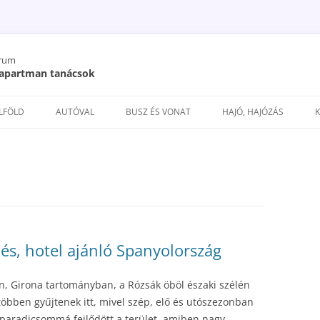
órum
/ apartman tanácsok
Kilépés
a
ELFÖLD
AUTÓVAL
BUSZ ÉS VONAT
HAJÓ, HAJÓZÁS
tartalomba
lés, hotel ajánló Spanyolország
, Girona tartományban, a Rózsák öböl északi szélén
többen gyűjtenek itt, mivel szép, elő és utószezonban
őparadicsommá fejlődött a terület, amiben nagy