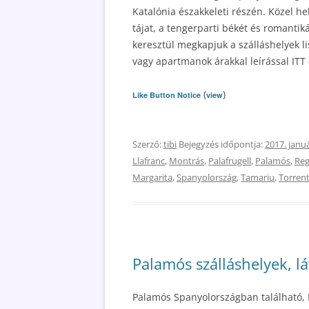
Katalónia északkeleti részén. Közel he
tájat, a tengerparti békét és romantiká
keresztül megkapjuk a szálláshelyek lis
vagy apartmanok árakkal leírással ITT 
(
)
Like Button Notice
view
Szerző:
tibi
Bejegyzés időpontja:
2017. januá
Llafranc
,
Montrás
,
Palafrugell
,
Palamós
,
Re
Margarita
,
Spanyolország
,
Tamariu
,
Torren
Palamós szálláshelyek, lá
Palamós Spanyolországban található, 