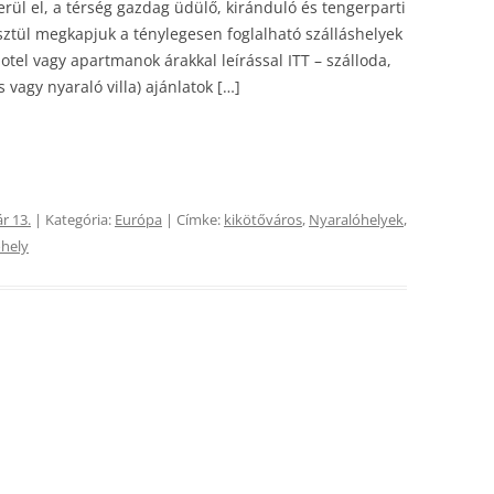
rül el, a térség gazdag üdülő, kiránduló és tengerparti
sztül megkapjuk a ténylegesen foglalható szálláshelyek
hotel vagy apartmanok árakkal leírással ITT – szálloda,
vagy nyaraló villa) ajánlatok […]
r 13.
| Kategória:
Európa
| Címke:
kikötőváros
,
Nyaralóhelyek
,
őhely