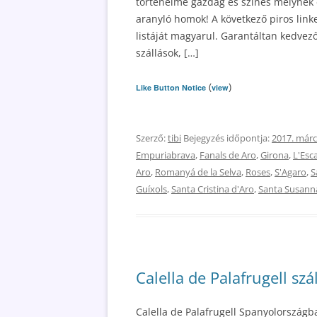
történelme gazdag és színes melynek
aranyló homok! A következő piros link
listáját magyarul. Garantáltan kedvező 
szállások, […]
(
)
Like Button Notice
view
Szerző:
tibi
Bejegyzés időpontja:
2017. márc
Empuriabrava
,
Fanals de Aro
,
Girona
,
L'Esc
Aro
,
Romanyá de la Selva
,
Roses
,
S'Agaro
,
S
Guíxols
,
Santa Cristina d'Aro
,
Santa Susann
Calella de Palafrugell szá
Calella de Palafrugell Spanyolországb