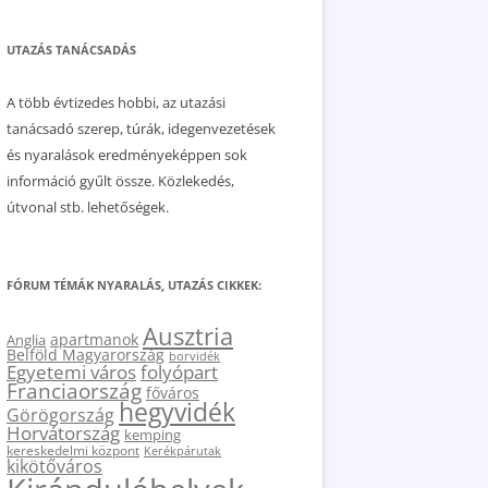
UTAZÁS TANÁCSADÁS
A több évtizedes hobbi, az utazási
tanácsadó szerep, túrák, idegenvezetések
és nyaralások eredményeképpen sok
információ gyűlt össze. Közlekedés,
útvonal stb. lehetőségek.
FÓRUM TÉMÁK NYARALÁS, UTAZÁS CIKKEK:
Ausztria
apartmanok
Anglia
Belföld Magyarország
borvidék
Egyetemi város
folyópart
Franciaország
főváros
hegyvidék
Görögország
Horvátország
kemping
kereskedelmi központ
Kerékpárutak
kikötőváros