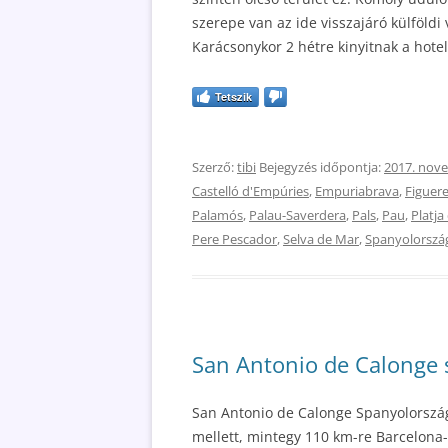
szerepe van az ide visszajáró külföld
Karácsonykor 2 hétre kinyitnak a hotel
Tetszik
Szerző:
tibi
Bejegyzés időpontja:
2017. nov
Castelló d'Empúries
,
Empuriabrava
,
Figuer
Palamós
,
Palau-Saverdera
,
Pals
,
Pau
,
Platja
Pere Pescador
,
Selva de Mar
,
Spanyolorszá
San Antonio de Calonge s
San Antonio de Calonge Spanyolország 
mellett, mintegy 110 km-re Barcelona-