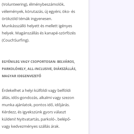
(Volunteering), élménybeszámolók,
vélemények, körutazás, új egyéni, öko- és
örökzöld témák ingyenesen.
Munkásszálló helyett és mellett igényes
helyek. Magánszállás és kanapé-szörfözés
(CouchSurfing).
EGYÉNILEG VAGY CSOPORTOSAN: BELVÁROS,
PARKOLÓHELY, ALL-INCLUSIVE, DIÁKSZÁLLÁS,
MAGYAR IDEGENVEZETŐ
Érdekelhet a helyi külföldi vagy belföldi
állás, idős-gondozás, alkalmi vagy szezon
munka ajánlatok, pontos idő, időjárás.
Kérdezz, és igyekszünk gyors választ
küldeni! Nyitvatartás, parkoló-, belépő-
vagy kedvezményes szállás árak.