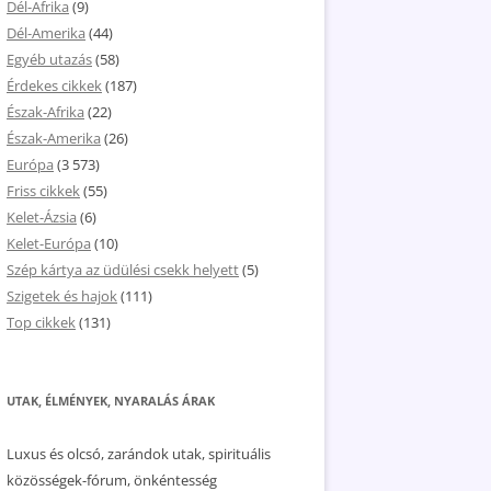
Dél-Afrika
(9)
Dél-Amerika
(44)
Egyéb utazás
(58)
Érdekes cikkek
(187)
Észak-Afrika
(22)
Észak-Amerika
(26)
Európa
(3 573)
Friss cikkek
(55)
Kelet-Ázsia
(6)
Kelet-Európa
(10)
Szép kártya az üdülési csekk helyett
(5)
Szigetek és hajok
(111)
Top cikkek
(131)
UTAK, ÉLMÉNYEK, NYARALÁS ÁRAK
Luxus és olcsó, zarándok utak, spirituális
közösségek-fórum, önkéntesség