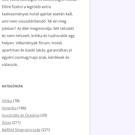
Előre fizetni a legtöbb extra
kedvezményes hotel ajánlat esetén kell,
ami nem visszatérítendő. Mi éri meg
jobban? Az élet megmondja. Mit tetszett
és nem tetszett, kritika és tudnivalók egy
helyen. Vélemények fórum. Hotel,
apartman és kiadó lakás, garantáltan jó
egyéni csomag/napi árak, kérdések és
válaszok.
KATEGÓRIÁK
Afrika
(78)
Amerika
(186)
Ausztrália és Óceánia
(20)
Ázsia
(211)
Belföld Magyarország
(221)