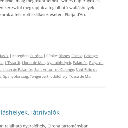
 emlékei máig megtekinthetőek. Színes napernyők és
en keresztül megkapjuk a foglalható szálláshelyek
árak a felsorolt szállások esetén: Platja d’Aro
ius 3.
| Kategória:
Európa
| Címke:
Blanes
,
Calella
,
Calonge
,
ala
,
L'Estartit
,
Lloret de Mar
,
Nyaralóhelyek
,
Palamós
,
Playa de
an Juan de Palamós
,
Sant Antoni de Calonge
,
Sant Feliu de
a
,
Spanyolország
,
Tengerparti üdülőhely
,
Tossa de Mar
lláshelyek, látnivalók
an található nyaralóhely, Girona tartományban,