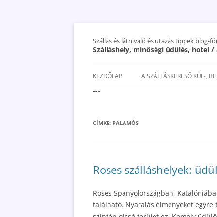
Szállás és látnivaló és utazás tippek blog-f
Szálláshely, minőségi üdülés, hotel 
KEZDŐLAP
A SZÁLLÁSKERESŐ KÜL-, B
---
SAN MARINO SZÁLLÁSOK ÉS
UTAZÁS OLCSÓBBAN 2018
CÍMKE:
PALAMÓS
Roses szálláshelyek: üdü
Roses Spanyolországban, Katalóniában
található. Nyaralás élményeket egyre 
szintén olcsó terület ez. Komoly üdül