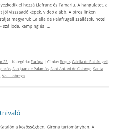
lyezkedik el hozzá Llafranc és Tamariu. A hangulatot, a
t jól visszaadó képek, videó alább. A piros linken
táját magyarul: Calella de Palafrugell szállások, hotel
– szálloda, kemping és […]
r 23.
| Kategória:
Európa
| Címke:
Begur
,
Calella de Palafrugell
,
gencós
,
San Juan de Palamós
,
Sant Antoni de Calonge
,
Santa
t
,
Vall-Llobrega
tnivaló
Katalónia közösségben, Girona tartományban. A