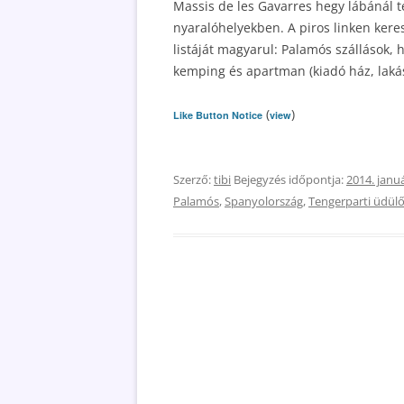
Massis de les Gavarres hegy lábánál te
nyaralóhelyekben. A piros linken kere
listáját magyarul: Palamós szállások, 
kemping és apartman (kiadó ház, lakás 
(
)
Like Button Notice
view
Szerző:
tibi
Bejegyzés időpontja:
2014. januá
Palamós
,
Spanyolország
,
Tengerparti üdül