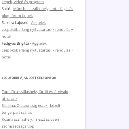
képek, videó és program
Sajtó
-
München szálláshely, hotel foglalás
blog-fórum tippek
Szikora Lajosné
-
Aggtelek
cseppkőbarlang nyitvatartás, kirándulás +
hotel
Fadgyas Brigitta
-
Aggtelek
cseppkőbarlang nyitvatartás, kirándulás +
hotel
LEGUTÓBBI AJÁNLOTT CÉLPONTOK
Topolšica szálláshely, fürdő és látnivaló
útikalauz
Sistiana: Olaszország északi, közeli
tengerpart szállás
Kozina szálláshely: Trieszt szlovén
szomszédsága tipp