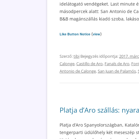
idelátogató vendégeket. Last minute és
másodpercek alatt: San Antonio de Cal
B&B magánszállás kiadó szoba, lakások
(
)
Like Button Notice
view
Szerző:
tibi
Bejegyzés időpontja:
2017. márc
Calonge
,
Castillo de Aro
,
Fanals de Aro
,
Fon
Antonio de Calonge
,
San Juan de Palamós
,
Platja d’Aro szállás: nya
Platja d’Aro Spanyolországban, Katal
tengerparti üdülőhely két meseszép st