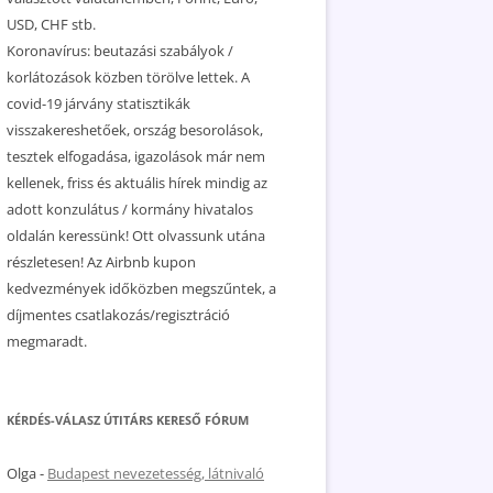
USD, CHF stb.
Koronavírus: beutazási szabályok /
korlátozások közben törölve lettek. A
covid-19 járvány statisztikák
visszakereshetőek, ország besorolások,
tesztek elfogadása, igazolások már nem
kellenek, friss és aktuális hírek mindig az
adott konzulátus / kormány hivatalos
oldalán keressünk! Ott olvassunk utána
részletesen! Az Airbnb kupon
kedvezmények időközben megszűntek, a
díjmentes csatlakozás/regisztráció
megmaradt.
KÉRDÉS-VÁLASZ ÚTITÁRS KERESŐ FÓRUM
Olga
-
Budapest nevezetesség, látnivaló