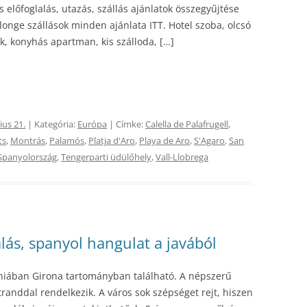
 előfoglalás, utazás, szállás ajánlatok összegyűjtése
onge szállások minden ajánlata ITT. Hotel szoba, olcsó
, konyhás apartman, kis szálloda, […]
ius 21.
| Kategória:
Európa
| Címke:
Calella de Palafrugell
,
ts
,
Montrás
,
Palamós
,
Platja d'Aro
,
Playa de Aro
,
S'Agaro
,
San
Spanyolország
,
Tengerparti üdülőhely
,
Vall-Llobrega
ralás, spanyol hangulat a javából
óniában Girona tartományban található. A népszerű
randdal rendelkezik. A város sok szépséget rejt, hiszen