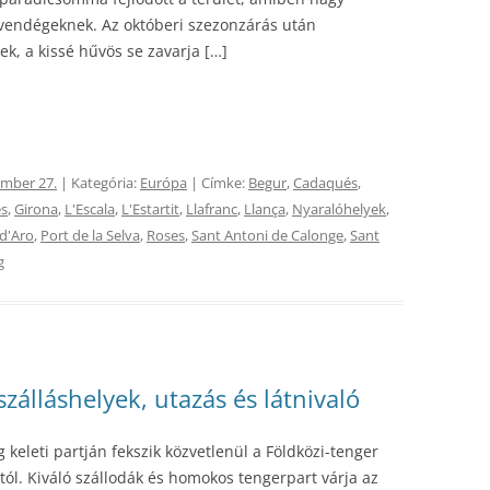
i vendégeknek. Az októberi szezonzárás után
ek, a kissé hűvös se zavarja […]
ember 27.
| Kategória:
Európa
| Címke:
Begur
,
Cadaqués
,
es
,
Girona
,
L'Escala
,
L'Estartit
,
Llafranc
,
Llança
,
Nyaralóhelyek
,
 d'Aro
,
Port de la Selva
,
Roses
,
Sant Antoni de Calonge
,
Sant
g
zálláshelyek, utazás és látnivaló
keleti partján fekszik közvetlenül a Földközi-tenger
tól. Kiváló szállodák és homokos tengerpart várja az