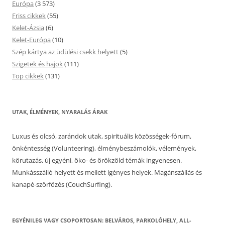
Európa
(3 573)
Friss cikkek
(55)
Kelet-Ázsia
(6)
Kelet-Európa
(10)
Szép kártya az üdülési csekk helyett
(5)
Szigetek és hajok
(111)
Top cikkek
(131)
UTAK, ÉLMÉNYEK, NYARALÁS ÁRAK
Luxus és olcsó, zarándok utak, spirituális közösségek-fórum,
önkéntesség (Volunteering), élménybeszámolók, vélemények,
körutazás, új egyéni, öko- és örökzöld témák ingyenesen.
Munkásszálló helyett és mellett igényes helyek. Magánszállás és
kanapé-szörfözés (CouchSurfing).
EGYÉNILEG VAGY CSOPORTOSAN: BELVÁROS, PARKOLÓHELY, ALL-