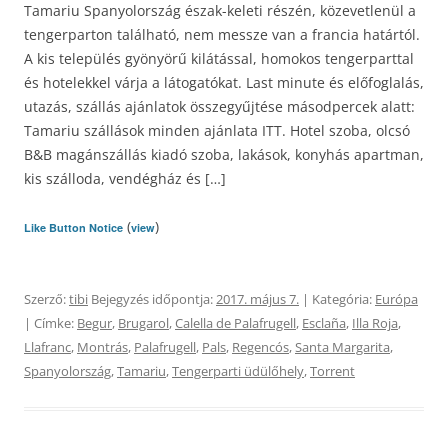
Tamariu Spanyolország észak-keleti részén, közevetlenül a
tengerparton található, nem messze van a francia határtól.
A kis település gyönyörű kilátással, homokos tengerparttal
és hotelekkel várja a látogatókat. Last minute és előfoglalás,
utazás, szállás ajánlatok összegyűjtése másodpercek alatt:
Tamariu szállások minden ajánlata ITT. Hotel szoba, olcsó
B&B magánszállás kiadó szoba, lakások, konyhás apartman,
kis szálloda, vendégház és […]
(
)
Like Button Notice
view
Szerző:
tibi
Bejegyzés időpontja:
2017. május 7.
| Kategória:
Európa
| Címke:
Begur
,
Brugarol
,
Calella de Palafrugell
,
Esclaña
,
Illa Roja
,
Llafranc
,
Montrás
,
Palafrugell
,
Pals
,
Regencós
,
Santa Margarita
,
Spanyolország
,
Tamariu
,
Tengerparti üdülőhely
,
Torrent