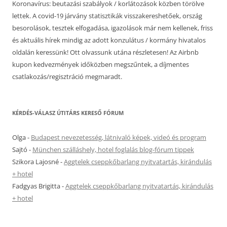
Koronavírus: beutazási szabályok / korlátozások közben törölve
lettek. A covid-19 járvány statisztikák visszakereshetőek, ország
besorolások, tesztek elfogadása, igazolások már nem kellenek, friss
és aktuális hírek mindig az adott konzulátus / kormány hivatalos
oldalán keressünk! Ott olvassunk utána részletesen! Az Airbnb
kupon kedvezmények időközben megszűntek, a díjmentes
csatlakozás/regisztráció megmaradt.
KÉRDÉS-VÁLASZ ÚTITÁRS KERESŐ FÓRUM
Olga
-
Budapest nevezetesség, látnivaló képek, videó és program
Sajtó
-
München szálláshely, hotel foglalás blog-fórum tippek
Szikora Lajosné
-
Aggtelek cseppkőbarlang nyitvatartás, kirándulás
+ hotel
Fadgyas Brigitta
-
Aggtelek cseppkőbarlang nyitvatartás, kirándulás
+ hotel