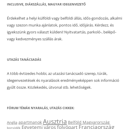
INCLUSIVE, DIÁKSZÁLLÁS, MAGYAR IDEGENVEZETŐ
Érdekelhet a helyi külföldi vagy belföldi állás, idős-gondozás, alkalmi
vagy szezon munka ajánlatok, pontos idő, időjárás. Kérdezz, és
igyekszünk gyors választ küldeni! Nyitvatartás, parkoló-, belépő-
vagy kedvezményes szállás árak.
UTAZÁS TANÁCSADÁS
A több évtizedes hobbi, az utazási tanácsadó szerep, túrák,
idegenvezetések és nyaralások eredményeképpen sok információ
gyűlt össze. Közlekedés, útvonal stb. lehetőségek.
FÓRUM TÉMÁK NYARALÁS, UTAZÁS CIKKEK:
Ausztria
apartmanok
Belföld Magyarország
Anglia
Franciaország
Egyetemi város
folyópart
borvidék