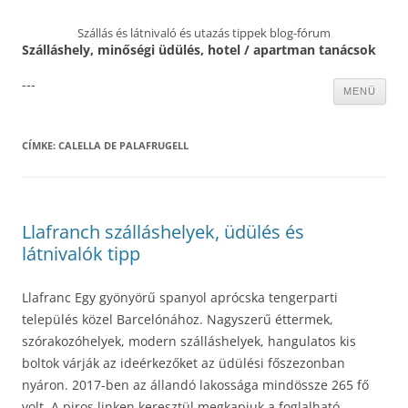
Szállás és látnivaló és utazás tippek blog-fórum
Szálláshely, minőségi üdülés, hotel / apartman tanácsok
---
Kilépés
MENÜ
a
tartalomba
CÍMKE:
CALELLA DE PALAFRUGELL
Llafranch szálláshelyek, üdülés és
látnivalók tipp
Llafranc Egy gyönyörű spanyol aprócska tengerparti
település közel Barcelónához. Nagyszerű éttermek,
szórakozóhelyek, modern szálláshelyek, hangulatos kis
boltok várják az ideérkezőket az üdülési főszezonban
nyáron. 2017-ben az állandó lakossága mindössze 265 fő
volt. A piros linken keresztül megkapjuk a foglalható