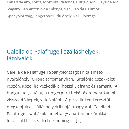
Fanals de Aro
,
Fonts
,
Montrás
,
Palamós
,
Platja d'Aro
,
Playa de Aro
,
S'Agaro
,
San Antonio de Calonge
,
San Juan de Palamós
,
Spanyolország
,
Tengerparti üdülőhely
,
Vall-Llobrega
Calella de Palafrugell szálláshelyek,
látnivalók
Calella de Palafrugell Spanyolországban található
nyaralóhely, Girona tartományban, Katalónia északkeleti
részén. Közel helyezkedik el hozzá Llafranc és Tamariu. A
hangulatot, a tájat, a tengerparti békét és romantikát jól
visszaadó képek, videó alább. A piros linken keresztül
megkapjuk a szálláshelyek listáját magyarul: Calella de
Palafrugell szállások, hotel vagy apartmanok árakkal
leírással ITT – szálloda, kemping és […]