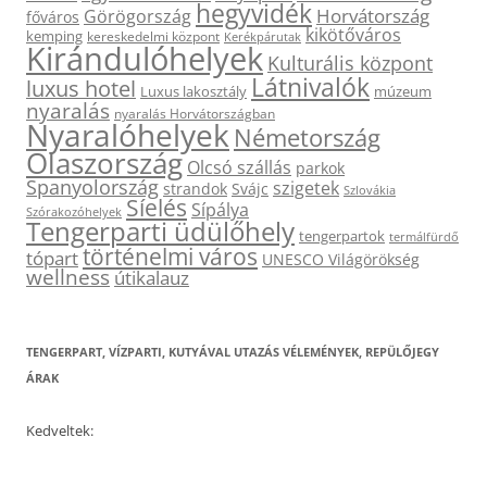
hegyvidék
Horvátország
Görögország
főváros
kikötőváros
kemping
kereskedelmi központ
Kerékpárutak
Kirándulóhelyek
Kulturális központ
Látnivalók
luxus hotel
Luxus lakosztály
múzeum
nyaralás
nyaralás Horvátországban
Nyaralóhelyek
Németország
Olaszország
Olcsó szállás
parkok
Spanyolország
szigetek
strandok
Svájc
Szlovákia
Síelés
Sípálya
Szórakozóhelyek
Tengerparti üdülőhely
tengerpartok
termálfürdő
történelmi város
tópart
UNESCO Világörökség
wellness
útikalauz
TENGERPART, VÍZPARTI, KUTYÁVAL UTAZÁS VÉLEMÉNYEK, REPÜLŐJEGY
ÁRAK
Kedveltek: