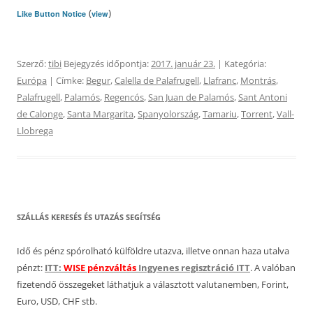
(
)
Like Button Notice
view
Szerző:
tibi
Bejegyzés időpontja:
2017. január 23.
| Kategória:
Európa
| Címke:
Begur
,
Calella de Palafrugell
,
Llafranc
,
Montrás
,
Palafrugell
,
Palamós
,
Regencós
,
San Juan de Palamós
,
Sant Antoni
de Calonge
,
Santa Margarita
,
Spanyolország
,
Tamariu
,
Torrent
,
Vall-
Llobrega
SZÁLLÁS KERESÉS ÉS UTAZÁS SEGÍTSÉG
Idő és pénz spórolható külföldre utazva, illetve onnan haza utalva
pénzt:
ITT:
WISE pénzváltás
Ingyenes regisztráció ITT
. A valóban
fizetendő összegeket láthatjuk a választott valutanemben, Forint,
Euro, USD, CHF stb.