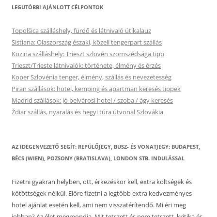
LEGUTÓBBI AJÁNLOTT CÉLPONTOK
Topolšica szálláshely, fürdő és látnivaló útikalauz
Sistiana: Olaszország északi, közeli tengerpart szállás
Kozina szálláshely: Trieszt szlovén szomszédsága tipp
Trieszt/Trieste látnivalók: története, élmény és érzés
Koper Szlovénia tenger, élmény, szállás és nevezetesség
Piran szállások: hotel, kemping és apartman keresés tippek
Madrid szállások: jó belvárosi hotel / szoba / ágy keresés
Ždiar szállás, nyaralás és hegyi túra útvonal Szlovákia
AZ IDEGENVEZETŐ SEGÍT: REPÜLŐJEGY, BUSZ- ÉS VONATJEGY: BUDAPEST,
BÉCS (WIEN), POZSONY (BRATISLAVA), LONDON STB. INDULÁSSAL
Fizetni gyakran helyben, ott, érkezéskor kell, extra költségek és
kötöttségek nélkül. Előre fizetni a legtöbb extra kedvezményes
hotel ajánlat esetén kell, ami nem visszatérítendő. Mi éri meg
jobban? Az élet megmondja. Mit tetszett és nem tetszett, kritika és