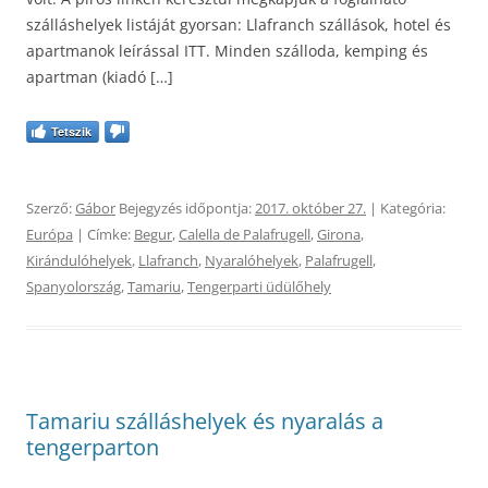
szálláshelyek listáját gyorsan: Llafranch szállások, hotel és
apartmanok leírással ITT. Minden szálloda, kemping és
apartman (kiadó […]
Tetszik
Szerző:
Gábor
Bejegyzés időpontja:
2017. október 27.
| Kategória:
Európa
| Címke:
Begur
,
Calella de Palafrugell
,
Girona
,
Kirándulóhelyek
,
Llafranch
,
Nyaralóhelyek
,
Palafrugell
,
Spanyolország
,
Tamariu
,
Tengerparti üdülőhely
Tamariu szálláshelyek és nyaralás a
tengerparton