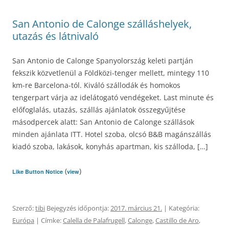
San Antonio de Calonge szálláshelyek,
utazás és látnivaló
San Antonio de Calonge Spanyolország keleti partján
fekszik közvetlenül a Földközi-tenger mellett, mintegy 110
km-re Barcelona-tól. Kiváló szállodák és homokos
tengerpart várja az idelátogató vendégeket. Last minute és
előfoglalás, utazás, szállás ajánlatok összegyűjtése
másodpercek alatt: San Antonio de Calonge szállások
minden ajánlata ITT. Hotel szoba, olcsó B&B magánszállás
kiadó szoba, lakások, konyhás apartman, kis szálloda, […]
(
)
Like Button Notice
view
Szerző:
tibi
Bejegyzés időpontja:
2017. március 21.
| Kategória:
Európa
| Címke:
Calella de Palafrugell
,
Calonge
,
Castillo de Aro
,