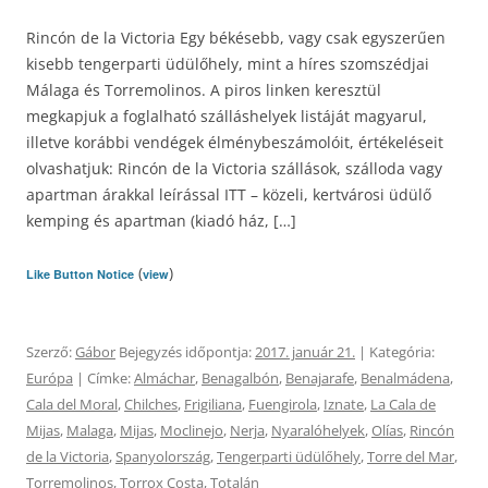
Rincón de la Victoria Egy békésebb, vagy csak egyszerűen
kisebb tengerparti üdülőhely, mint a híres szomszédjai
Málaga és Torremolinos. A piros linken keresztül
megkapjuk a foglalható szálláshelyek listáját magyarul,
illetve korábbi vendégek élménybeszámolóit, értékeléseit
olvashatjuk: Rincón de la Victoria szállások, szálloda vagy
apartman árakkal leírással ITT – közeli, kertvárosi üdülő
kemping és apartman (kiadó ház, […]
(
)
Like Button Notice
view
Szerző:
Gábor
Bejegyzés időpontja:
2017. január 21.
| Kategória:
Európa
| Címke:
Almáchar
,
Benagalbón
,
Benajarafe
,
Benalmádena
,
Cala del Moral
,
Chilches
,
Frigiliana
,
Fuengirola
,
Iznate
,
La Cala de
Mijas
,
Malaga
,
Mijas
,
Moclinejo
,
Nerja
,
Nyaralóhelyek
,
Olías
,
Rincón
de la Victoria
,
Spanyolország
,
Tengerparti üdülőhely
,
Torre del Mar
,
Torremolinos
,
Torrox Costa
,
Totalán