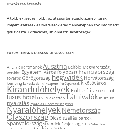
UTAZÁS TANÁCSADÁS
A több évtizedes hobbi, az utazási tanácsadó szerep, túrák,
idegenvezetések és nyaralások eredményeképpen sok információ
gyűlt össze. Közlekedés, útvonal stb. lehetőségek.
FÓRUM TÉMÁK NYARALÁS, UTAZÁS CIKKEK:
Ausztria
apartmanok
Belföld Magyarország
Anglia
Franciaország
Egyetemi város
folyópart
borvidék
hegyvidék
Horvátország
Görögország
főváros
kikötőváros
kemping
kereskedelmi központ
Kerékpárutak
Kirándulóhelyek
Kulturális központ
Látnivalók
luxus hotel
Luxus lakosztály
múzeum
nyaralás
nyaralás Horvátországban
Nyaralóhelyek
Németország
Olaszország
Olcsó szállás
parkok
Spanyolország
szigetek
strandok
Svájc
Szlovákia
Síelés