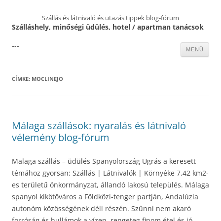
Szállás és látnivaló és utazás tippek blog-fórum
Szálláshely, minőségi üdülés, hotel / apartman tanácsok
---
Kilépés
MENÜ
a
tartalomba
CÍMKE:
MOCLINEJO
Málaga szállások: nyaralás és látnivaló
vélemény blog-fórum
Malaga szállás – üdülés Spanyolország Ugrás a keresett
témához gyorsan: Szállás | Látnivalók | Környéke 7.42 km2-
es területű önkormányzat, állandó lakosú település. Málaga
spanyol kikötőváros a Földközi-tenger partján, Andalúzia
autonóm közösségének déli részén. Szűnni nem akaró
forróság és hullámok a vízen, rengeteg finom étel és jó