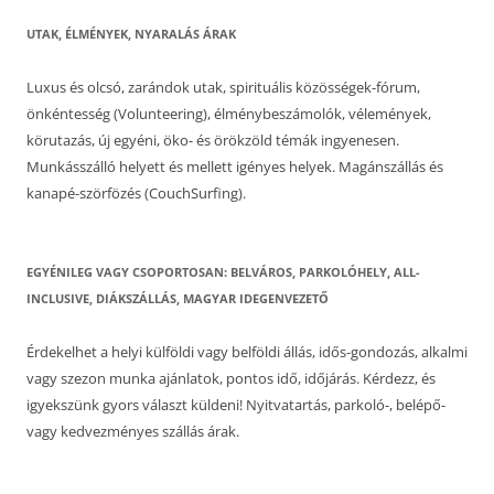
UTAK, ÉLMÉNYEK, NYARALÁS ÁRAK
Luxus és olcsó, zarándok utak, spirituális közösségek-fórum,
önkéntesség (Volunteering), élménybeszámolók, vélemények,
körutazás, új egyéni, öko- és örökzöld témák ingyenesen.
Munkásszálló helyett és mellett igényes helyek. Magánszállás és
kanapé-szörfözés (CouchSurfing).
EGYÉNILEG VAGY CSOPORTOSAN: BELVÁROS, PARKOLÓHELY, ALL-
INCLUSIVE, DIÁKSZÁLLÁS, MAGYAR IDEGENVEZETŐ
Érdekelhet a helyi külföldi vagy belföldi állás, idős-gondozás, alkalmi
vagy szezon munka ajánlatok, pontos idő, időjárás. Kérdezz, és
igyekszünk gyors választ küldeni! Nyitvatartás, parkoló-, belépő-
vagy kedvezményes szállás árak.