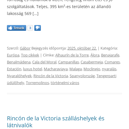
szolgáltatások. Teljes, 395 km²-es területén az állandó
lakosság 569 […]
Tetszik
3
Szerző:
Gábor
Bejegyzés időpontja:
2025. október 22.
| Kategória:
Európa
,
Top cikkek
| Címke:
Alhaurín de la Torre
,
Álora
,
Benajarafe
,
Benalmádena
,
Cala del Moral
,
Campanillas
,
Casabermeja
,
Comares
,
Estación
,
luxus hotel
,
Macharaviaya
,
Malaga
,
Moclinejo
,
nyaralás
,
Nyaralóhelyek
,
Rincón de la Victoria
,
Spanyolország
,
Tengerparti
üdülőhely
,
Torremolinos
,
történelmi város
Rincón de la Victoria szálláshelyek és
látnivalók