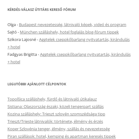
KÉRDÉS-VÁLASZ ÚTITÁRS KERESŐ FÓRUM
Olga
-
Budapest nevezetesség, látnivaló képek, videó és program
Sajtó
-
München szálláshely, hotel foglalás blog-fórum tippek
Szikora Lajosné
-
Aggtelek cseppkőbarlang nyitvatartás, kirándulás
+ hotel
Fadgyas Brigitta
-
Aggtelek cseppkőbarlang nyitvatartás, kirándulás
+ hotel
LEGUTÓBBI AJÁNLOTT CÉLPONTOK
Topolšica szálláshely, fürdő és látnivaló útikalauz
Sistiana: Olaszország északi, közeli tengerpart szállás
Kozina szálláshely: Trieszt szlovén szomszédsága tipp
Trieszt/Trieste látnivalók: története, élmény és érzés
Koper Szlovénia tenger, élmény, szállás és nevezetesség
Piran szállások: hotel, kemping és apartman keresés tippek