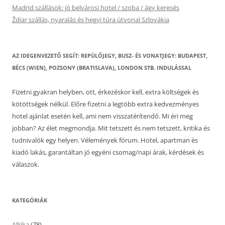
Madrid szállások: jó belvárosi hotel / szoba / ágy keresés
Ždiar szállás, nyaralás és hegyi túra útvonal Szlovákia
AZ IDEGENVEZETŐ SEGÍT: REPÜLŐJEGY, BUSZ- ÉS VONATJEGY: BUDAPEST,
BÉCS (WIEN), POZSONY (BRATISLAVA), LONDON STB. INDULÁSSAL
Fizetni gyakran helyben, ott, érkezéskor kell, extra költségek és
kötöttségek nélkül. Előre fizetni a legtöbb extra kedvezményes
hotel ajánlat esetén kell, ami nem visszatérítendő. Mi éri meg
jobban? Az élet megmondja. Mit tetszett és nem tetszett, kritika és
tudnivalók egy helyen. Vélemények fórum. Hotel, apartman és
kiadó lakás, garantáltan jó egyéni csomag/napi árak, kérdések és
válaszok.
KATEGÓRIÁK
Afrika
(78)