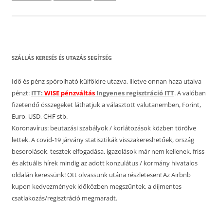
SZÁLLÁS KERESÉS ÉS UTAZÁS SEGÍTSÉG
Idő és pénz spórolható külföldre utazva, illetve onnan haza utalva
pénzt:
ITT:
WISE pénzváltás
Ingyenes regisztráció ITT
. A valóban
fizetendő összegeket láthatjuk a választott valutanemben, Forint,
Euro, USD, CHF stb.
Koronavírus: beutazási szabályok / korlátozások közben törölve
lettek. A covid-19 járvány statisztikák visszakereshetőek, ország
besorolások, tesztek elfogadása, igazolások már nem kellenek, friss
és aktuális hírek mindig az adott konzulátus / kormány hivatalos
oldalán keressünk! Ott olvassunk utána részletesen! Az Airbnb
kupon kedvezmények időközben megszűntek, a díjmentes
csatlakozás/regisztráció megmaradt.