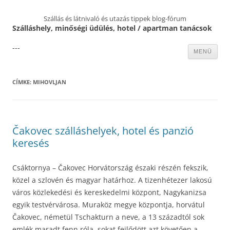
Szállás és látnivaló és utazás tippek blog-fórum
Szálláshely, minőségi üdülés, hotel / apartman tanácsok
---
Kilépés
MENÜ
a
tartalomba
CÍMKE:
MIHOVLJAN
Čakovec szálláshelyek, hotel és panzió
keresés
Csáktornya – Čakovec Horvátország északi részén fekszik,
közel a szlovén és magyar határhoz. A tizenhétezer lakosú
város közlekedési és kereskedelmi központ, Nagykanizsa
egyik testvérvárosa. Muraköz megye központja, horvátul
Čakovec, németül Tschakturn a neve, a 13 századtól sok
emlék maradt fenn róla, sokat fejlődött azt követően a