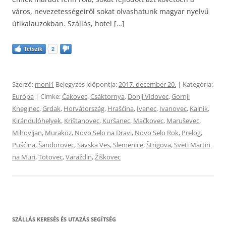
város, nevezetességeiről sokat olvashatunk magyar nyelvű
útikalauzokban. Szállás, hotel […]
Tetszik
2
Szerző:
moni1
Bejegyzés időpontja:
2017. december 20.
| Kategória:
Európa
| Címke:
Čakovec
,
Csáktornya
,
Donji Vidovec
,
Gornji
Kneginec
,
Grdak
,
Horvátország
,
Hrašćina
,
Ivanec
,
Ivanovec
,
Kalnik
,
Kirándulóhelyek
,
Krištanovec
,
Kuršanec
,
Mačkovec
,
Maruševec
,
Mihovljan
,
Muraköz
,
Novo Selo na Dravi
,
Novo Selo Rok
,
Prelog
,
Pušćina
,
Šandorovec
,
Savska Ves
,
Slemenice
,
Štrigova
,
Sveti Martin
na Muri
,
Totovec
,
Varaždin
,
Žiškovec
SZÁLLÁS KERESÉS ÉS UTAZÁS SEGÍTSÉG