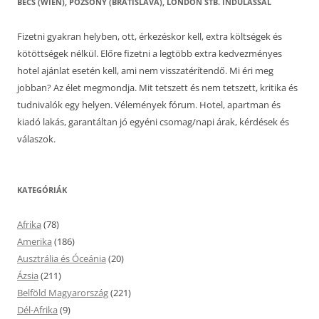
BÉCS (WIEN), POZSONY (BRATISLAVA), LONDON STB. INDULÁSSAL
Fizetni gyakran helyben, ott, érkezéskor kell, extra költségek és
kötöttségek nélkül. Előre fizetni a legtöbb extra kedvezményes
hotel ajánlat esetén kell, ami nem visszatérítendő. Mi éri meg
jobban? Az élet megmondja. Mit tetszett és nem tetszett, kritika és
tudnivalók egy helyen. Vélemények fórum. Hotel, apartman és
kiadó lakás, garantáltan jó egyéni csomag/napi árak, kérdések és
válaszok.
KATEGÓRIÁK
Afrika
(78)
Amerika
(186)
Ausztrália és Óceánia
(20)
Ázsia
(211)
Belföld Magyarország
(221)
Dél-Afrika
(9)