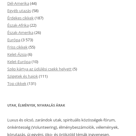
Dél-Amerika
(44)
Egyéb utazás
(58)
Érdekes cikkek
(187)
Észak-Afrika
(22)
Észak-Amerika
(26)
Európa
(3 573)
Friss cikkek
(55)
Kelet-Ázsia
(6)
Kelet-Európa
(10)
Szép kártya az üdülési csekk helyett
(5)
Szigetek és hajok
(111)
Top cikkek
(131)
UTAK, ÉLMÉNYEK, NYARALÁS ÁRAK
Luxus és olcsó, zarándok utak, spirituális közösségek-fórum,
önkéntesség (Volunteering), élménybeszámolók, vélemények,
körutazás, új egyéni, öko- és örökzöld témák ingyenesen.