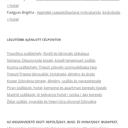
+ hotel
Fadgyas Brigitta
-
Aggtelek cseppkőbarlang nyitvatartás, kirándulás
+ hotel
LEGUTÓBBI AJÁNLOTT CÉLPONTOK
Topolšica szálláshely, fürdő és látnivaló útikalauz
Sistiana: Olaszország északi, közeli tengerpart szállás
Kozina szálláshely: Trieszt szlovén szomszédsága tipp
Trieszt/Trieste látnivalók: története, élmény és érzés
Koper Szlovénia tenger, élmény, szállás és nevezetesség
Piran szállások: hotel, kemping és apartman keresés tippek
Madrid szállások: jó belvárosi hotel / szoba / ágy keresés
Ždiar szállás, nyaralás és hegyi túra útvonal Szlovákia
AZ IDEGENVEZETŐ SEGÍT: REPÜLŐJEGY, BUSZ- ÉS VONATJEGY: BUDAPEST,