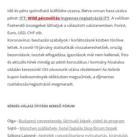
Idő és pénz spórolható külföldre utazva, illetve onnan haza utalva
pénzt:
ITT:
WISE pénzváltás
Ingyenes regisztráció ITT
. A valóban
fizetendő összegeket láthatjuk a választott valutanemben, Forint,
Euro, USD, CHF stb.
Koronavírus: beutazási szabályok / korlátozások közben törölve
lettek. A covid-19 járvány statisztikák visszakereshetőek, ország
besorolások, tesztek elfogadása, igazolások már nem kellenek, friss
és aktuális hírek mindig az adott konzulátus / kormány hivatalos
oldalán keressünk! Ott olvassunk utána részletesen! Az Airbnb
kupon kedvezmények időközben megszűntek, a díjmentes
csatlakozás/regisztráció megmaradt.
KÉRDÉS-VÁLASZ ÚTITÁRS KERESŐ FÓRUM
Olga
-
Budapest nevezetesség, látnivaló képek, videó és program
Sajtó
-
München szálláshely, hotel foglalás blog-fórum tippek
Szikora Lajosné
-
Aggtelek cseppkőbarlang nyitvatartás, kirándulás