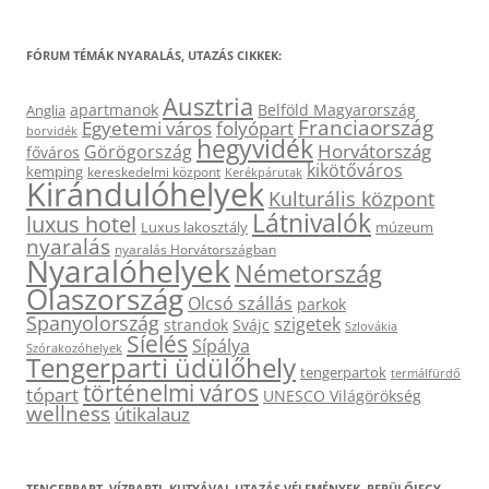
FÓRUM TÉMÁK NYARALÁS, UTAZÁS CIKKEK:
Ausztria
apartmanok
Belföld Magyarország
Anglia
Franciaország
Egyetemi város
folyópart
borvidék
hegyvidék
Horvátország
Görögország
főváros
kikötőváros
kemping
kereskedelmi központ
Kerékpárutak
Kirándulóhelyek
Kulturális központ
Látnivalók
luxus hotel
Luxus lakosztály
múzeum
nyaralás
nyaralás Horvátországban
Nyaralóhelyek
Németország
Olaszország
Olcsó szállás
parkok
Spanyolország
szigetek
strandok
Svájc
Szlovákia
Síelés
Sípálya
Szórakozóhelyek
Tengerparti üdülőhely
tengerpartok
termálfürdő
történelmi város
tópart
UNESCO Világörökség
wellness
útikalauz
TENGERPART, VÍZPARTI, KUTYÁVAL UTAZÁS VÉLEMÉNYEK, REPÜLŐJEGY