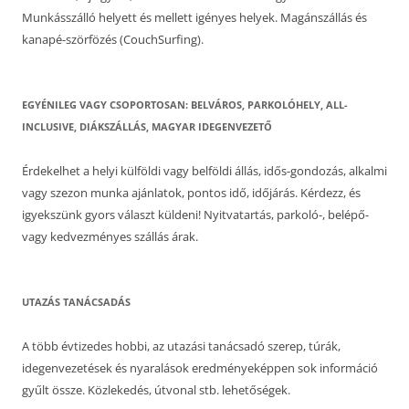
Munkásszálló helyett és mellett igényes helyek. Magánszállás és
kanapé-szörfözés (CouchSurfing).
EGYÉNILEG VAGY CSOPORTOSAN: BELVÁROS, PARKOLÓHELY, ALL-
INCLUSIVE, DIÁKSZÁLLÁS, MAGYAR IDEGENVEZETŐ
Érdekelhet a helyi külföldi vagy belföldi állás, idős-gondozás, alkalmi
vagy szezon munka ajánlatok, pontos idő, időjárás. Kérdezz, és
igyekszünk gyors választ küldeni! Nyitvatartás, parkoló-, belépő-
vagy kedvezményes szállás árak.
UTAZÁS TANÁCSADÁS
A több évtizedes hobbi, az utazási tanácsadó szerep, túrák,
idegenvezetések és nyaralások eredményeképpen sok információ
gyűlt össze. Közlekedés, útvonal stb. lehetőségek.