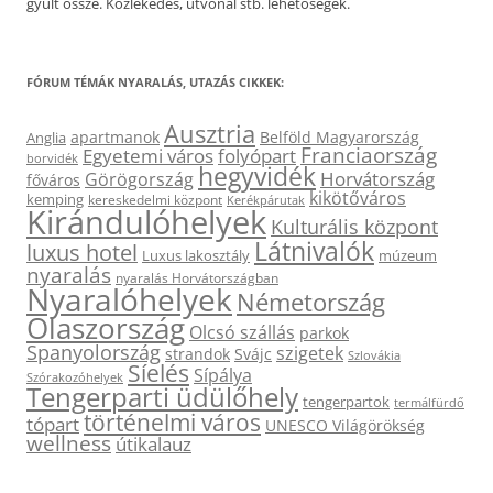
gyűlt össze. Közlekedés, útvonal stb. lehetőségek.
FÓRUM TÉMÁK NYARALÁS, UTAZÁS CIKKEK:
Ausztria
apartmanok
Belföld Magyarország
Anglia
Franciaország
Egyetemi város
folyópart
borvidék
hegyvidék
Horvátország
Görögország
főváros
kikötőváros
kemping
kereskedelmi központ
Kerékpárutak
Kirándulóhelyek
Kulturális központ
Látnivalók
luxus hotel
Luxus lakosztály
múzeum
nyaralás
nyaralás Horvátországban
Nyaralóhelyek
Németország
Olaszország
Olcsó szállás
parkok
Spanyolország
szigetek
strandok
Svájc
Szlovákia
Síelés
Sípálya
Szórakozóhelyek
Tengerparti üdülőhely
tengerpartok
termálfürdő
történelmi város
tópart
UNESCO Világörökség
wellness
útikalauz