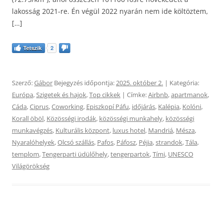
lakosság 2021-re. Én végül 2022 nyarán nem ide költöztem,
[…]
Tetszik
2
Szerző:
Gábor
Bejegyzés időpontja:
2025. október 2.
| Kategória:
Európa
,
Szigetek és hajok
,
Top cikkek
| Címke:
Airbnb
,
apartmanok
,
Cáda
,
Ciprus
,
Coworking
,
Episzkopí Páfu
,
időjárás
,
Kalépia
,
Kolóni
,
Korall öböl
,
Közösségi irodák
,
közösségi munkahely
,
közösségi
munkavégzés
,
Kulturális központ
,
luxus hotel
,
Mandriá
,
Mésza
,
Nyaralóhelyek
,
Olcsó szállás
,
Pafos
,
Páfosz
,
Péjia
,
strandok
,
Tála
,
templom
,
Tengerparti üdülőhely
,
tengerpartok
,
Tími
,
UNESCO
Világörökség