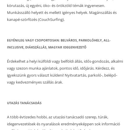
körutazás, új egyéni, öko- és örökzöld témák ingyenesen.
Munkásszálló helyett és mellett igényes helyek. Magánszállás és
kanapé-szörfözés (CouchSurfing).
EGYÉNILEG VAGY CSOPORTOSAN: BELVÁROS, PARKOLÓHELY, ALL-
INCLUSIVE, DIÁKSZÁLLÁS, MAGYAR IDEGENVEZETŐ
Érdekelhet a helyi külföldi vagy belföldi állás, idős-gondozás, alkalmi
vagy szezon munka ajánlatok, pontos idő, időjárás. Kérdezz, és
igyekszünk gyors választ küldeni! Nyitvatartás, parkoló-, belépő-
vagy kedvezményes szállás árak.
UTAZÁS TANÁCSADÁS
A több évtizedes hobbi, az utazási tanácsadó szerep, túrák,
idegenvezetések és nyaralások eredményeképpen sok információ