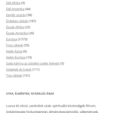
Dél-Afrika
(9)
Dél-Amerika
(44)
Egyéb utazás
(58)
Érdekes cikkek
(187)
Észak-Afrika
(22)
Észak-Amerika
(26)
Európa
(3 573)
Friss cikkek
(55)
Kelet-Ázsia
(6)
Kelet-Európa
(10)
Szép kártya az üdülési csekk helyett
(5)
Szigetek és hajok
(111)
Top cikkek
(131)
UTAK, ÉLMÉNYEK, NYARALÁS ÁRAK
Luxus és olcsó, zarándok utak, spirituális közösségek-fórum,
önkéntesség (Volunteering), élménybeszámolók, vélemények,