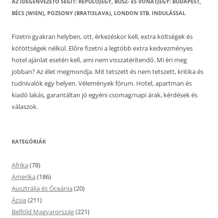
AZ IDEGENVEZETŐ SEGÍT: REPÜLŐJEGY, BUSZ- ÉS VONATJEGY: BUDAPEST,
BÉCS (WIEN), POZSONY (BRATISLAVA), LONDON STB. INDULÁSSAL
Fizetni gyakran helyben, ott, érkezéskor kell, extra költségek és
kötöttségek nélkül. Előre fizetni a legtöbb extra kedvezményes
hotel ajánlat esetén kell, ami nem visszatérítendő. Mi éri meg
jobban? Az élet megmondja. Mit tetszett és nem tetszett, kritika és
tudnivalók egy helyen. Vélemények fórum. Hotel, apartman és
kiadó lakás, garantáltan jó egyéni csomag/napi árak, kérdések és
válaszok.
KATEGÓRIÁK
Afrika
(78)
Amerika
(186)
Ausztrália és Óceánia
(20)
Ázsia
(211)
Belföld Magyarország
(221)