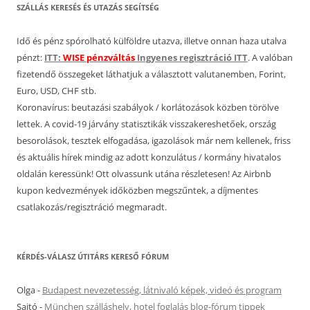
SZÁLLÁS KERESÉS ÉS UTAZÁS SEGÍTSÉG
Idő és pénz spórolható külföldre utazva, illetve onnan haza utalva
pénzt:
ITT:
WISE pénzváltás
Ingyenes regisztráció ITT
. A valóban
fizetendő összegeket láthatjuk a választott valutanemben, Forint,
Euro, USD, CHF stb.
Koronavírus: beutazási szabályok / korlátozások közben törölve
lettek. A covid-19 járvány statisztikák visszakereshetőek, ország
besorolások, tesztek elfogadása, igazolások már nem kellenek, friss
és aktuális hírek mindig az adott konzulátus / kormány hivatalos
oldalán keressünk! Ott olvassunk utána részletesen! Az Airbnb
kupon kedvezmények időközben megszűntek, a díjmentes
csatlakozás/regisztráció megmaradt.
KÉRDÉS-VÁLASZ ÚTITÁRS KERESŐ FÓRUM
Olga
-
Budapest nevezetesség, látnivaló képek, videó és program
Sajtó
-
München szálláshely, hotel foglalás blog-fórum tippek