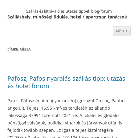
Szállás és látnivaló és utazás tippek blog-fórum
Szálláshely, minőségi üdülés, hotel / apartman tanácsok
---
Kilépés
MENÜ
a
tartalomba
CÍMKE:
MÉSZA
Páfosz, Pafos nyaralás szállás tipp: utazás
és hotel fórum
Pafos, Páfosz (mai magyar nevén) (görögül Πάφος, Paphos
angolul). Teljes, 16.95 km²-es területén az állandó
lakossága 37991 főre nőtt 2021-re. A lokális és globális
pénzügyi válságok, politikai viharok és járványok után is
fejlődik tovább szépen. Ez igaz a teljes kistérségére
(72.75/km²), ahol összesen 101106 fősre növekedett a