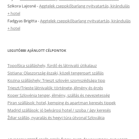
Szikora Lajosné
-
Aggtelek cseppkőbarlang nyitvatartás, kirándulás
+ hotel
Fadgyas Brigitta
-
Aggtelek cseppkőbarlang nyitvatartás, kirándulás
+ hotel
LEGUTÓBBI AJÁNLOTT CÉLPONTOK
Topolšica szálláshely, fürdő és látnivaló útikalauz
Sistiana: Olaszország északi, közeli tengerpart szállás
Kozina szálláshely: Trieszt szlovén szomszédsága tipp
Trieszt/Trieste látnivalók: története, élmény és érzés
Koper Szlovénia tenger, élmény, szállás és nevezetesség
Piran szállások: hotel, kemping és apartman keresés tippek
Madrid szállások: jó belvárosi hotel / szoba / ágy keresés
Ždiar szállás, nyaralás és hegyi túra útvonal Szlovákia