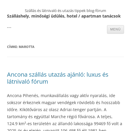
Szállás és látnivaló és utazás tippek blog-fórum
Szálláshely, minőségi üdülés, hotel / apartman tanácsok
---
Kilépés
MENÜ
a
tartalomba
CÍMKE:
MAROTTA
Ancona szállás utazás ajánló: luxus és
látnivaló fórum
Ancona Pihenés, munkavállalás vagy aktív nyaralás, ide
sokszor érkeznek magyar vendégek rövidebb és hosszabb
időre. Kikötőváros az olasz Adriai-tenger partján. A
tartomány és egyúttal Marche régió fővárosa. A teljes,
124.9 km²-es területén az állandó lakossága 99469 fő volt a
2025-ös év elején, ugyanitt 106,498 fő élt 1981-ben.