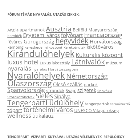
FÓRUM TÉMÁK NYARALÁS, UTAZÁS CIKKEK:
Ausztria
apartmanok
Belföld Magyarország
Anglia
Franciaország
Egyetemi város
folyópart
borvidék
hegyvidék
Horvátország
Görögország
főváros
kikötőváros
kemping
kereskedelmi központ
Kerékpárutak
Kirándulóhelyek
Kulturális központ
Látnivalók
luxus hotel
Luxus lakosztály
múzeum
nyaralás
nyaralás Horvátországban
Nyaralóhelyek
Németország
Olaszország
Olcsó szállás
parkok
Spanyolország
szigetek
strandok
Svájc
Szlovákia
Síelés
Sípálya
Szórakozóhelyek
Tengerparti üdülőhely
tengerpartok
termálfürdő
történelmi város
tópart
UNESCO Világörökség
wellness
útikalauz
TENGERPART, VÍZPARTI, KUTYÁVAL UTAZÁS VÉLEMÉNYEK, REPÜLŐJEGY