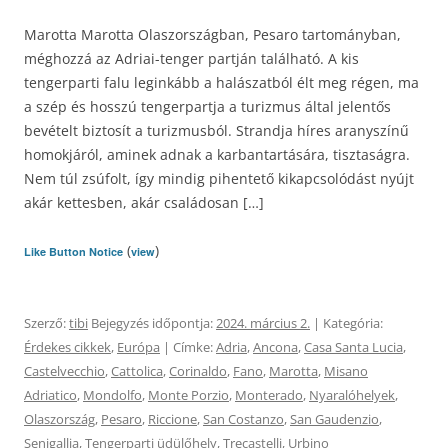
Marotta Marotta Olaszországban, Pesaro tartományban,
méghozzá az Adriai-tenger partján található. A kis
tengerparti falu leginkább a halászatból élt meg régen, ma
a szép és hosszú tengerpartja a turizmus által jelentős
bevételt biztosít a turizmusból. Strandja híres aranyszínű
homokjáról, aminek adnak a karbantartására, tisztaságra.
Nem túl zsúfolt, így mindig pihentető kikapcsolódást nyújt
akár kettesben, akár családosan […]
(
)
Like Button Notice
view
Szerző:
tibi
Bejegyzés időpontja:
2024. március 2.
| Kategória:
Érdekes cikkek
,
Európa
| Címke:
Adria
,
Ancona
,
Casa Santa Lucia
,
Castelvecchio
,
Cattolica
,
Corinaldo
,
Fano
,
Marotta
,
Misano
Adriatico
,
Mondolfo
,
Monte Porzio
,
Monterado
,
Nyaralóhelyek
,
Olaszország
,
Pesaro
,
Riccione
,
San Costanzo
,
San Gaudenzio
,
Senigallia
,
Tengerparti üdülőhely
,
Trecastelli
,
Urbino