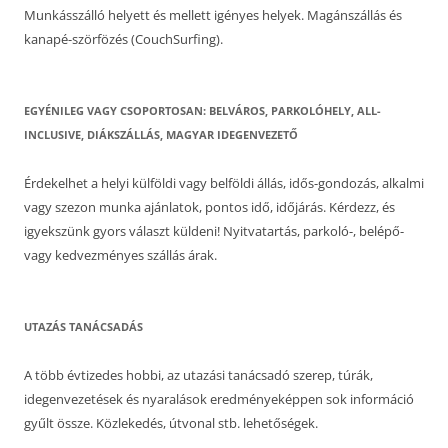
Munkásszálló helyett és mellett igényes helyek. Magánszállás és
kanapé-szörfözés (CouchSurfing).
EGYÉNILEG VAGY CSOPORTOSAN: BELVÁROS, PARKOLÓHELY, ALL-
INCLUSIVE, DIÁKSZÁLLÁS, MAGYAR IDEGENVEZETŐ
Érdekelhet a helyi külföldi vagy belföldi állás, idős-gondozás, alkalmi
vagy szezon munka ajánlatok, pontos idő, időjárás. Kérdezz, és
igyekszünk gyors választ küldeni! Nyitvatartás, parkoló-, belépő-
vagy kedvezményes szállás árak.
UTAZÁS TANÁCSADÁS
A több évtizedes hobbi, az utazási tanácsadó szerep, túrák,
idegenvezetések és nyaralások eredményeképpen sok információ
gyűlt össze. Közlekedés, útvonal stb. lehetőségek.