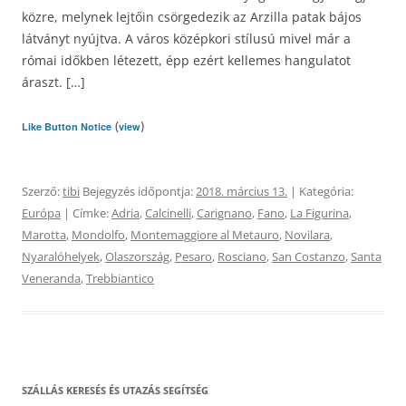
közre, melynek lejtőin csörgedezik az Arzilla patak bájos
látványt nyújtva. A város középkori stílusú mivel már a
római időkben létezett, épp ezért kellemes hangulatot
áraszt. […]
(
)
Like Button Notice
view
Szerző:
tibi
Bejegyzés időpontja:
2018. március 13.
| Kategória:
Európa
| Címke:
Adria
,
Calcinelli
,
Carignano
,
Fano
,
La Figurina
,
Marotta
,
Mondolfo
,
Montemaggiore al Metauro
,
Novilara
,
Nyaralóhelyek
,
Olaszország
,
Pesaro
,
Rosciano
,
San Costanzo
,
Santa
Veneranda
,
Trebbiantico
SZÁLLÁS KERESÉS ÉS UTAZÁS SEGÍTSÉG