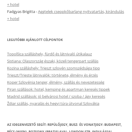
+ hotel
Fadgyas Brigitta
-
Aggtelek cseppkőbarlang nyitvatartás, kirándulás
+ hotel
LEGUTÓBBI AJÁNLOTT CÉLPONTOK
Topolšica szálláshely, fürdő és látnivaló útikalauz
Sistiana: Olaszország északi, közeli tengerpart szállás
Kozina szálláshely: Trieszt szlovén szomszédsága tipp
Trieszt/Trieste látnivalók: története, élmény és érzés
Koper Szlovénia tenger, élmény, szállás és nevezetesség
Piran szállások: hotel, kemping és apartman keresés tippek
Madrid szállások: jó belvárosi hotel / szoba / ágy keresés
Ždiar szállás, nyaralás és hegyi túra útvonal Szlovákia
AZ IDEGENVEZETŐ SEGÍT: REPÜLŐJEGY, BUSZ- ÉS VONATJEGY: BUDAPEST,
BÉCS (WIEN), POZSONY (BRATISLAVA), LONDON STB. INDULÁSSAL