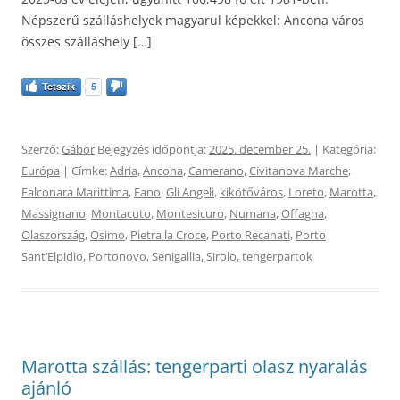
Népszerű szálláshelyek magyarul képekkel: Ancona város
összes szálláshely […]
Tetszik
5
Szerző:
Gábor
Bejegyzés időpontja:
2025. december 25.
| Kategória:
Európa
| Címke:
Adria
,
Ancona
,
Camerano
,
Civitanova Marche
,
Falconara Marittima
,
Fano
,
Gli Angeli
,
kikötőváros
,
Loreto
,
Marotta
,
Massignano
,
Montacuto
,
Montesicuro
,
Numana
,
Offagna
,
Olaszország
,
Osimo
,
Pietra la Croce
,
Porto Recanati
,
Porto
SantʼElpidio
,
Portonovo
,
Senigallia
,
Sirolo
,
tengerpartok
Marotta szállás: tengerparti olasz nyaralás
ajánló