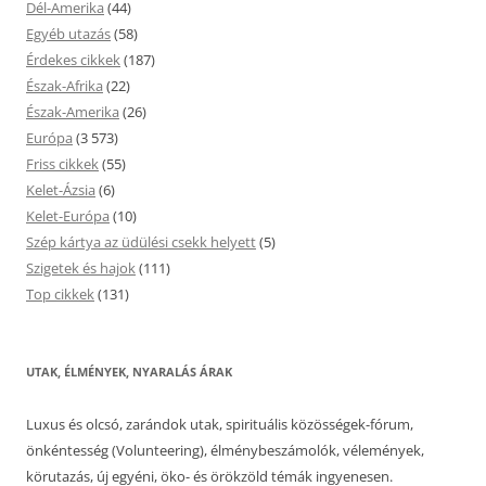
Dél-Amerika
(44)
Egyéb utazás
(58)
Érdekes cikkek
(187)
Észak-Afrika
(22)
Észak-Amerika
(26)
Európa
(3 573)
Friss cikkek
(55)
Kelet-Ázsia
(6)
Kelet-Európa
(10)
Szép kártya az üdülési csekk helyett
(5)
Szigetek és hajok
(111)
Top cikkek
(131)
UTAK, ÉLMÉNYEK, NYARALÁS ÁRAK
Luxus és olcsó, zarándok utak, spirituális közösségek-fórum,
önkéntesség (Volunteering), élménybeszámolók, vélemények,
körutazás, új egyéni, öko- és örökzöld témák ingyenesen.