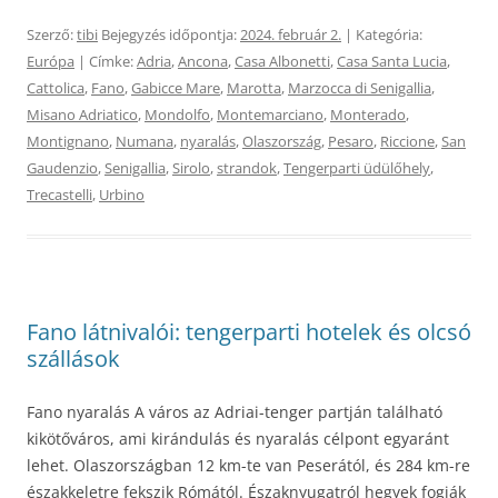
Szerző:
tibi
Bejegyzés időpontja:
2024. február 2.
| Kategória:
Európa
| Címke:
Adria
,
Ancona
,
Casa Albonetti
,
Casa Santa Lucia
,
Cattolica
,
Fano
,
Gabicce Mare
,
Marotta
,
Marzocca di Senigallia
,
Misano Adriatico
,
Mondolfo
,
Montemarciano
,
Monterado
,
Montignano
,
Numana
,
nyaralás
,
Olaszország
,
Pesaro
,
Riccione
,
San
Gaudenzio
,
Senigallia
,
Sirolo
,
strandok
,
Tengerparti üdülőhely
,
Trecastelli
,
Urbino
Fano látnivalói: tengerparti hotelek és olcsó
szállások
Fano nyaralás A város az Adriai-tenger partján található
kikötőváros, ami kirándulás és nyaralás célpont egyaránt
lehet. Olaszországban 12 km-te van Peserától, és 284 km-re
északkeletre fekszik Rómától. Északnyugatról hegyek fogják