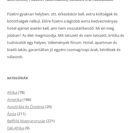
Fizetni gyakran helyben, ott, érkezéskor kell, extra költségek és
kötöttségek nélkül. Előre fizetni a legtöbb extra kedvezményes
hotel ajánlat esetén kell, ami nem visszatérítendő. Mi éri meg
jobban? Az élet megmondja. Mit tetszett és nem tetszett, kritika és
tudnivalók egy helyen. Vélemények fórum. Hotel, apartman és
kiadó lakás, garantáltan jó egyéni csomag/napi árak, kérdések és
válaszok.
KATEGÓRIÁK
Afrika
(78)
Amerika
(186)
Ausztrália és Óceánia
(20)
Ázsia
(211)
Belföld Magyarország
(221)
Dél-Afrika
(9)