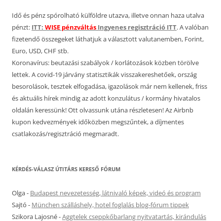
Idő és pénz spórolható külföldre utazva, illetve onnan haza utalva
pénzt:
ITT:
WISE pénzváltás
Ingyenes regisztráció ITT
. A valóban
fizetendő összegeket láthatjuk a választott valutanemben, Forint,
Euro, USD, CHF stb.
Koronavírus: beutazási szabályok / korlátozások közben törölve
lettek. A covid-19 járvány statisztikák visszakereshetőek, ország
besorolások, tesztek elfogadása, igazolások már nem kellenek, friss
és aktuális hírek mindig az adott konzulátus / kormány hivatalos
oldalán keressünk! Ott olvassunk utána részletesen! Az Airbnb
kupon kedvezmények időközben megszűntek, a díjmentes
csatlakozás/regisztráció megmaradt.
KÉRDÉS-VÁLASZ ÚTITÁRS KERESŐ FÓRUM
Olga
-
Budapest nevezetesség, látnivaló képek, videó és program
Sajtó
-
München szálláshely, hotel foglalás blog-fórum tippek
Szikora Lajosné
-
Aggtelek cseppkőbarlang nyitvatartás, kirándulás