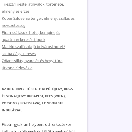
Trieszt/Trieste látnivalók: története,
élmény és érzés
Koper Szlovénia tenger, élmény, szállás és
nevezetesség
Piran szállások: hotel, kemping és
apartman keresés tippek
Madrid szállások: jó belvárosi hotel /
szoba / ágy keresés
Ždiar szállás, nyaralás és hegyi túra
útvonal Szlovákia
AZ IDEGENVEZETŐ SEGÍT: REPÜLŐJEGY, BUSZ-
ÉS VONATJEGY: BUDAPEST, BÉCS (WIEN),
POZSONY (BRATISLAVA), LONDON STB.
INDULÁSSAL
Fizetni gyakran helyben, ott, érkezéskor
kell, extra költségek és kötöttségek nélkül.