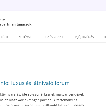
órum
/ apartman tanácsok
Kilépés
a
ELFÖLD
AUTÓVAL
BUSZ ÉS VONAT
HAJÓ, HAJÓZÁS
tartalomba
nló: luxus és látnivaló fórum
ktív nyaralás, ide sokszor érkeznek magyar vendégek
os az olasz Adriai-tenger partján. A tartomány és
es, 124.9 km²-es területén az állandó lakossága 99469