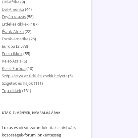
Dél-Afrika
(9)
Dél-Amerika
(44)
Egyéb utazás
(58)
Érdekes cikkek
(187)
Észak-Afrika
(22)
Észak-Amerika
(26)
Európa
(3 573)
Friss cikkek
(55)
Kelet-Ázsia
(6)
Kelet-Európa
(10)
Szép kártya az üdülési csekk helyett
(5)
Szigetek és hajok
(111)
Top cikkek
(131)
UTAK, ÉLMÉNYEK, NYARALÁS ÁRAK
Luxus és olcsó, zarándok utak, spirituális
közösségek-fórum, önkéntesség