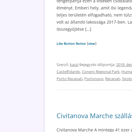
tengerpartja ezen a vidéken csodálat
élményt. Emberi hely, amit ősi legend
teljes területén elfogadható, nem túl
volt az állandó lakossága 2017-ben. La
összegyűjtése […]
(
)
Like Button Notice
view
Szerző:
kaszi
Bejegyzés időpontja:
2018. de
Castelfidardo
,
Conero Regional Park
,
Huma
Porto Recanati
,
Portonovo
,
Recanati
,
Sirolo
Civitanova Marche szállás
Civitanova Marche A mintegy 41 ezer 