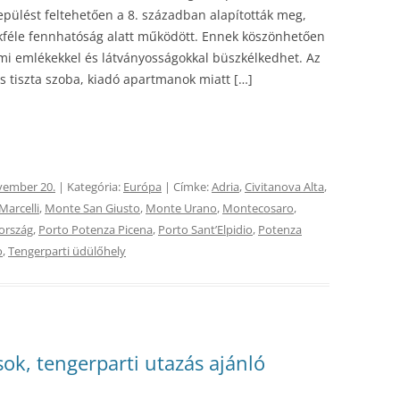
elepülést feltehetően a 8. században alapították meg,
okféle fennhatóság alatt működött. Ennek köszönhetően
mi emlékekkel és látványosságokkal büszkélkedhet. Az
és tiszta szoba, kiadó apartmanok miatt […]
vember 20.
| Kategória:
Európa
| Címke:
Adria
,
Civitanova Alta
,
Marcelli
,
Monte San Giusto
,
Monte Urano
,
Montecosaro
,
ország
,
Porto Potenza Picena
,
Porto SantʼElpidio
,
Potenza
o
,
Tengerparti üdülőhely
sok, tengerparti utazás ajánló