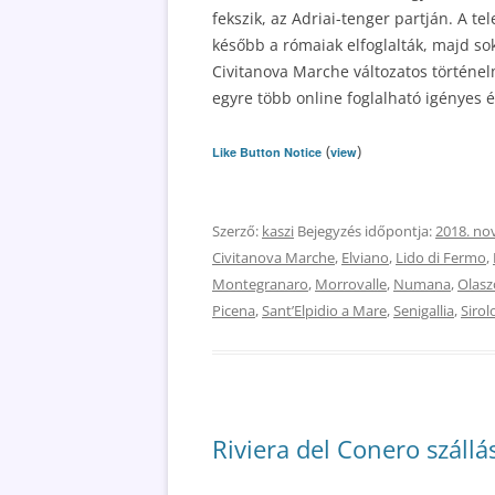
fekszik, az Adriai-tenger partján. A t
később a rómaiak elfoglalták, majd s
Civitanova Marche változatos történel
egyre több online foglalható igényes 
(
)
Like Button Notice
view
Szerző:
kaszi
Bejegyzés időpontja:
2018. no
Civitanova Marche
,
Elviano
,
Lido di Fermo
,
Montegranaro
,
Morrovalle
,
Numana
,
Olasz
Picena
,
SantʼElpidio a Mare
,
Senigallia
,
Sirol
Riviera del Conero szállá