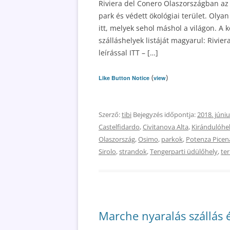
Riviera del Conero Olaszországban az A
park és védett ökológiai terület. Olyan 
itt, melyek sehol máshol a világon. A 
szálláshelyek listáját magyarul: Rivier
leírással ITT – […]
(
)
Like Button Notice
view
Szerző:
tibi
Bejegyzés időpontja:
2018. júniu
Castelfidardo
,
Civitanova Alta
,
Kirándulóhe
Olaszország
,
Osimo
,
parkok
,
Potenza Picen
Sirolo
,
strandok
,
Tengerparti üdülőhely
,
te
Marche nyaralás szállás 