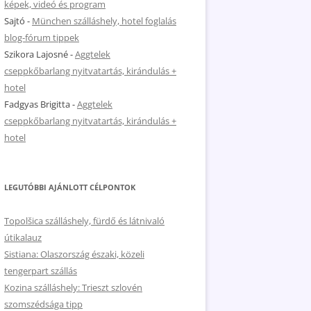
képek, videó és program
Sajtó
-
München szálláshely, hotel foglalás
blog-fórum tippek
Szikora Lajosné
-
Aggtelek
cseppkőbarlang nyitvatartás, kirándulás +
hotel
Fadgyas Brigitta
-
Aggtelek
cseppkőbarlang nyitvatartás, kirándulás +
hotel
LEGUTÓBBI AJÁNLOTT CÉLPONTOK
Topolšica szálláshely, fürdő és látnivaló
útikalauz
Sistiana: Olaszország északi, közeli
tengerpart szállás
Kozina szálláshely: Trieszt szlovén
szomszédsága tipp