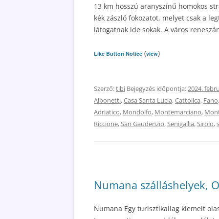
13 km hosszú aranyszínű homokos stran
kék zászló fokozatot, melyet csak a le
látogatnak ide sokak. A város reneszá
(
)
Like Button Notice
view
Szerző:
tibi
Bejegyzés időpontja:
2024. febru
Albonetti
,
Casa Santa Lucia
,
Cattolica
,
Fano
Adriatico
,
Mondolfo
,
Montemarciano
,
Mon
Riccione
,
San Gaudenzio
,
Senigallia
,
Sirolo
,
Numana szálláshelyek, Ol
Numana Egy turisztikailag kiemelt ol