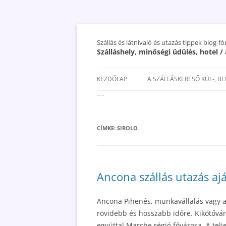
Szállás és látnivaló és utazás tippek blog-f
Szálláshely, minőségi üdülés, hotel 
KEZDŐLAP
A SZÁLLÁSKERESŐ KÜL-, B
---
SAN MARINO SZÁLLÁSOK ÉS
UTAZÁS OLCSÓBBAN 2018
CÍMKE:
SIROLO
Ancona szállás utazás ajá
Ancona Pihenés, munkavállalás vagy a
rövidebb és hosszabb időre. Kikötővár
egyúttal Marche régió fővárosa. A telj