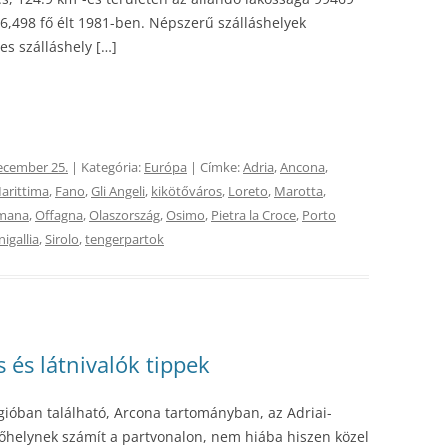
106,498 fő élt 1981-ben. Népszerű szálláshelyek
s szálláshely […]
ecember 25.
| Kategória:
Európa
| Címke:
Adria
,
Ancona
,
arittima
,
Fano
,
Gli Angeli
,
kikötőváros
,
Loreto
,
Marotta
,
mana
,
Offagna
,
Olaszország
,
Osimo
,
Pietra la Croce
,
Porto
nigallia
,
Sirolo
,
tengerpartok
s és látnivalók tippek
ióban található, Arcona tartományban, az Adriai-
őhelynek számít a partvonalon, nem hiába hiszen közel