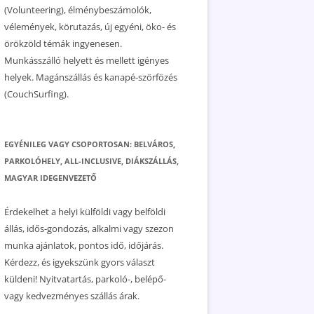
(Volunteering), élménybeszámolók,
vélemények, körutazás, új egyéni, öko- és
örökzöld témák ingyenesen.
Munkásszálló helyett és mellett igényes
helyek. Magánszállás és kanapé-szörfözés
(CouchSurfing).
EGYÉNILEG VAGY CSOPORTOSAN: BELVÁROS,
PARKOLÓHELY, ALL-INCLUSIVE, DIÁKSZÁLLÁS,
MAGYAR IDEGENVEZETŐ
Érdekelhet a helyi külföldi vagy belföldi
állás, idős-gondozás, alkalmi vagy szezon
munka ajánlatok, pontos idő, időjárás.
Kérdezz, és igyekszünk gyors választ
küldeni! Nyitvatartás, parkoló-, belépő-
vagy kedvezményes szállás árak.