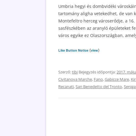
Umbria hegyi és dombvidéki városkái
tartomány aligha vetekedhet, de van ki
Montefeltro herceg városerődje, a 16.
sasfészkében az aranyló épületeket fe
város egyike ez Olaszországban, amel
(
)
Like Button Notice
view
Szerző:
tibi
Bejegyzés időpontja:
2017. máju
Civitanova Marche
,
Fano
,
Gabicce Mare
,
Ki
Recanati
,
San Benedetto del Tronto
,
Senigal