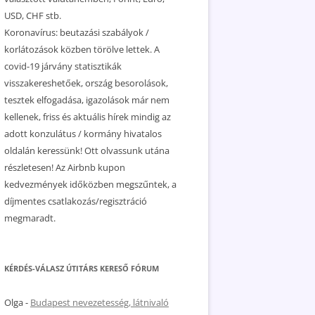
USD, CHF stb.
Koronavírus: beutazási szabályok /
korlátozások közben törölve lettek. A
covid-19 járvány statisztikák
visszakereshetőek, ország besorolások,
tesztek elfogadása, igazolások már nem
kellenek, friss és aktuális hírek mindig az
adott konzulátus / kormány hivatalos
oldalán keressünk! Ott olvassunk utána
részletesen! Az Airbnb kupon
kedvezmények időközben megszűntek, a
díjmentes csatlakozás/regisztráció
megmaradt.
KÉRDÉS-VÁLASZ ÚTITÁRS KERESŐ FÓRUM
Olga
-
Budapest nevezetesség, látnivaló