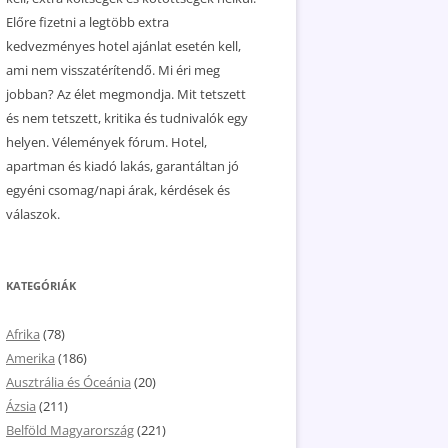
Előre fizetni a legtöbb extra
kedvezményes hotel ajánlat esetén kell,
ami nem visszatérítendő. Mi éri meg
jobban? Az élet megmondja. Mit tetszett
és nem tetszett, kritika és tudnivalók egy
helyen. Vélemények fórum. Hotel,
apartman és kiadó lakás, garantáltan jó
egyéni csomag/napi árak, kérdések és
válaszok.
KATEGÓRIÁK
Afrika
(78)
Amerika
(186)
Ausztrália és Óceánia
(20)
Ázsia
(211)
Belföld Magyarország
(221)