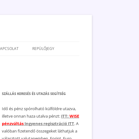
KAPCSOLAT
REPÜLŐJEGY
ADATVÉDELEM
JOGNYILATKOZAT
MÉDIAAJÁNLAT
SZÁLLÁS KERESÉS ÉS UTAZÁS SEGÍTSÉG
Idő és pénz spórolható külföldre utazva,
illetve onnan haza utalva pénzt:
ITT:
WISE
pénzváltás
Ingyenes regisztráció ITT
. A
valóban fizetendő összegeket láthatjuk a
választott valutanemben, Forint, Euro,