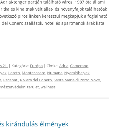
driai-tenger partján található város. 1987 óta állami
ritka és kihaltnak vélt állat- és növényfajok találhatóak
következő piros linken keresztül megkapjuk a foglalható
a del Conero szállások, hotel és apartmanok árak lista
s 21.
| Kategória:
Európa
| Címke:
Adria
,
Camerano
,
lyek
,
Loreto
,
Montecosaro
,
Numana
,
Nyaralóhelyek
,
a
,
Recanati
,
Riviera del Conero
,
Santa Maria di Porto Novo
,
rmészetvédelmi terület
,
wellness
és kirándulás élmények