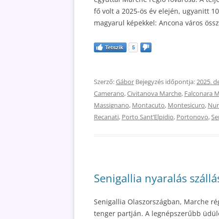
fő volt a 2025-ös év elején, ugyanitt 
magyarul képekkel: Ancona város össze
Tetszik
5
Szerző:
Gábor
Bejegyzés időpontja:
2025. d
Camerano
,
Civitanova Marche
,
Falconara M
Massignano
,
Montacuto
,
Montesicuro
,
Nu
Recanati
,
Porto SantʼElpidio
,
Portonovo
,
Se
Senigallia nyaralás szállá
Senigallia Olaszországban, Marche rég
tenger partján. A legnépszerűbb üdül