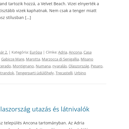
d tartozik hozzá, a Velvet Beach. Vizei elnyerték a
gtisztább vizek kaphatnak. Nem csak a tenger miatt
nsz stílusban […]
ár 2.
| Kategória:
Európa
| Címke:
Adria
,
Ancona
,
Casa
,
Gabicce Mare
,
Marotta
,
Marzocca di Senigallia
,
Misano
terado
,
Montignano
,
Numana
,
nyaralás
,
Olaszország
,
Pesaro
,
strandok
,
Tengerparti üdülőhely
,
Trecastelli
,
Urbino
aszország utazás és látnivalók
asz település Ancona tartományban. Az Adria