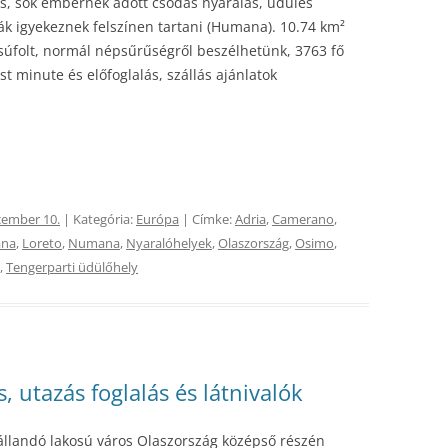
os, sok embernek adott csodás nyaralás, üdülés
ák igyekeznek felszínen tartani (Humana). 10.74 km²
zsúfolt, normál népsűrűségről beszélhetünk, 3763 fő
st minute és előfoglalás, szállás ajánlatok
cember 10.
| Kategória:
Európa
| Címke:
Adria
,
Camerano
,
na
,
Loreto
,
Numana
,
Nyaralóhelyek
,
Olaszország
,
Osimo
,
,
Tengerparti üdülőhely
, utazás foglalás és látnivalók
állandó lakosú város Olaszország középső részén