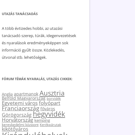
UTAZÁS TANÁCSADÁS
A több évtizedes hobbi, az utazási
tanácsadó szerep, túrák, idegenvezetések
és nyaralások eredményeképpen sok
információ gyűlt össze. Közlekedés,
útvonal stb. lehetőségek.
FÓRUM TÉMÁK NYARALÁS, UTAZÁS CIKKEK:
Ausztria
apartmanok
Anglia
Belföld Magyarország
borvidék
Egyetemi város
folyópart
Franciaország
főváros
hegyvidék
Görögország
Horvátország
kemping
kereskedelmi központ
Kerékpárutak
kikötőváros