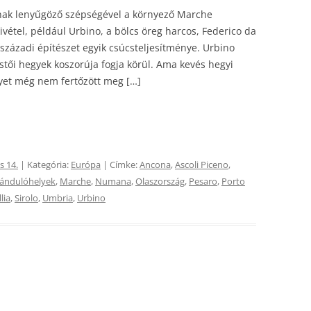
nak lenyűgöző szépségével a környező Marche
vétel, például Urbino, a bölcs öreg harcos, Federico da
 századi építészet egyik csúcsteljesítménye. Urbino
stői hegyek koszorúja fogja körül. Ama kevés hegyi
yet még nem fertőzött meg […]
s 14.
| Kategória:
Európa
| Címke:
Ancona
,
Ascoli Piceno
,
rándulóhelyek
,
Marche
,
Numana
,
Olaszország
,
Pesaro
,
Porto
lia
,
Sirolo
,
Umbria
,
Urbino