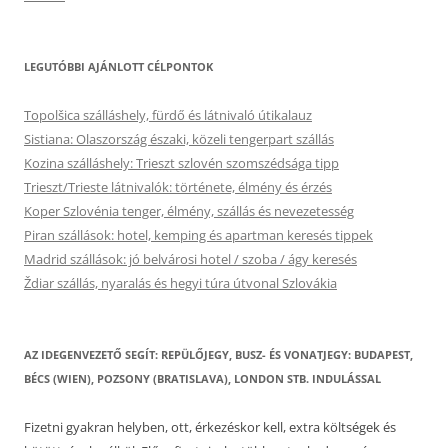
LEGUTÓBBI AJÁNLOTT CÉLPONTOK
Topolšica szálláshely, fürdő és látnivaló útikalauz
Sistiana: Olaszország északi, közeli tengerpart szállás
Kozina szálláshely: Trieszt szlovén szomszédsága tipp
Trieszt/Trieste látnivalók: története, élmény és érzés
Koper Szlovénia tenger, élmény, szállás és nevezetesség
Piran szállások: hotel, kemping és apartman keresés tippek
Madrid szállások: jó belvárosi hotel / szoba / ágy keresés
Ždiar szállás, nyaralás és hegyi túra útvonal Szlovákia
AZ IDEGENVEZETŐ SEGÍT: REPÜLŐJEGY, BUSZ- ÉS VONATJEGY: BUDAPEST,
BÉCS (WIEN), POZSONY (BRATISLAVA), LONDON STB. INDULÁSSAL
Fizetni gyakran helyben, ott, érkezéskor kell, extra költségek és