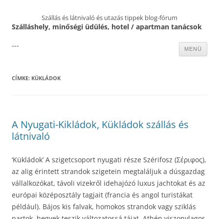
Szállás és látnivaló és utazás tippek blog-fórum
Szálláshely, minőségi üdülés, hotel / apartman tanácsok
---
Kilépés
MENÜ
a
tartalomba
CÍMKE:
KÜKLÁDOK
A Nyugati-Kikládok, Kükládok szállás és
látnivaló
‘Kükládok’ A szigetcsoport nyugati része Szérifosz (Σέριφος),
az alig érintett strandok szigetein megtaláljuk a dúsgazdag
vállalkozókat, távoli vizekről idehajózó luxus jachtokat és az
európai középosztály tagjait (francia és angol turistákat
például). Bájos kis falvak, homokos strandok vagy sziklás
partok, hegyek teszik változatossá tájat. Athén viszonylagos