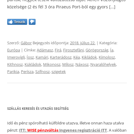
közelsége (2 és fél 3 óra Piraeus Port-ból egy gyors […]
Tetszik
Szerző:
Gábor
Bejegyzés időpontja:
2018. július 22.
| Kategória:
Európa
| Címke:
Adámasz
,
Firá
,
Firosztefáni
,
Görögország
,
Ía
,
Imerovígli
,
Íosz
,
Kamári
,
Karterádosz
,
Kéa
,
Kikládok
,
Kímolosz
,
Kithnosz
,
Kükládok
,
Mikonosz
,
Mílosz
,
Náxosz
,
Nyaralóhelyek
,
Parikia
,
Perísza
,
Szífnosz
,
szigetek
SZÁLLÁS KERESÉS ÉS UTAZÁS SEGÍTSÉG
Idő és pénz spórolható külföldre utazva, illetve onnan haza utalva
pénzt:
ITT:
WISE pénzváltás
Ingyenes regisztráció ITT
. A valóban