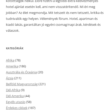
kötöttségek nélkül. Előre fizetni a legtöbb extra kedvezményes
hotel ajánlat esetén kell, ami nem visszatérítendő. Mi éri meg
jobban? Az élet megmondja. Mit tetszett és nem tetszett, kritika és
tudnivalók egy helyen. Vélemények fórum. Hotel, apartman és
kiadó lakás, garantáltan jó egyéni csomag/napi árak, kérdések és
válaszok.
KATEGÓRIÁK
Afrika
(78)
Amerika
(186)
Ausztrália és Óceánia
(20)
Ázsia
(211)
Belföld Magyarország
(221)
Dél-Afrika
(9)
Dél-Amerika
(44)
Egyéb utazás
(58)
Érdekes cikkek
(187)