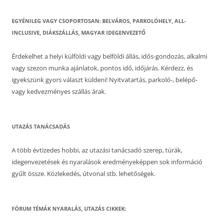
EGYÉNILEG VAGY CSOPORTOSAN: BELVÁROS, PARKOLÓHELY, ALL-
INCLUSIVE, DIÁKSZÁLLÁS, MAGYAR IDEGENVEZETŐ
Érdekelhet a helyi külföldi vagy belföldi állás, idős-gondozás, alkalmi
vagy szezon munka ajánlatok, pontos idő, időjárás. Kérdezz, és
igyekszünk gyors választ küldeni! Nyitvatartás, parkoló-, belépő-
vagy kedvezményes szállás árak.
UTAZÁS TANÁCSADÁS
A több évtizedes hobbi, az utazási tanácsadó szerep, túrák,
idegenvezetések és nyaralások eredményeképpen sok információ
gyűlt össze. Közlekedés, útvonal stb. lehetőségek.
FÓRUM TÉMÁK NYARALÁS, UTAZÁS CIKKEK: