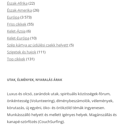
Észak-Afrika
(22)
Észak-Amerika
(26)
Európa
(3 573)
Friss cikkek
(55)
Kelet-Ázsia
(6)
Kelet-Európa
(10)
Szép kártya az üdülési csekk helyett
(5)
Szigetek és hajok
(111)
Top cikkek
(131)
UTAK, ÉLMÉNYEK, NYARALÁS ÁRAK
Luxus és olcsó, zarándok utak, spirituális közösségek-fórum,
önkéntesség (Volunteering), élménybeszámolók, vélemények,
körutazás, új egyéni, öko- és örökzöld témák ingyenesen.
Munkásszálló helyett és mellett igényes helyek. Magánszállás és
kanapé-szörfözés (CouchSurfing).