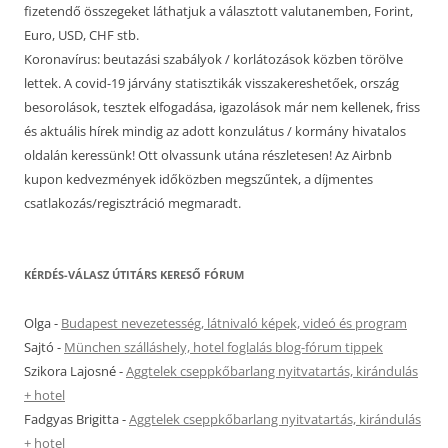
fizetendő összegeket láthatjuk a választott valutanemben, Forint,
Euro, USD, CHF stb.
Koronavírus: beutazási szabályok / korlátozások közben törölve
lettek. A covid-19 járvány statisztikák visszakereshetőek, ország
besorolások, tesztek elfogadása, igazolások már nem kellenek, friss
és aktuális hírek mindig az adott konzulátus / kormány hivatalos
oldalán keressünk! Ott olvassunk utána részletesen! Az Airbnb
kupon kedvezmények időközben megszűntek, a díjmentes
csatlakozás/regisztráció megmaradt.
KÉRDÉS-VÁLASZ ÚTITÁRS KERESŐ FÓRUM
Olga
-
Budapest nevezetesség, látnivaló képek, videó és program
Sajtó
-
München szálláshely, hotel foglalás blog-fórum tippek
Szikora Lajosné
-
Aggtelek cseppkőbarlang nyitvatartás, kirándulás
+ hotel
Fadgyas Brigitta
-
Aggtelek cseppkőbarlang nyitvatartás, kirándulás
+ hotel