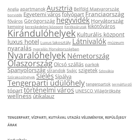
Ausztria
apartmanok
Belföld Magyarország
Anglia
Franciaország
Egyetemi város
folyópart
borvidék
hegyvidék
Horvátország
Görögország
főváros
kikötőváros
kemping
kereskedelmi központ
Kerékpárutak
Kirándulóhelyek
Kulturális központ
Látnivalók
luxus hotel
Luxus lakosztály
múzeum
nyaralás
nyaralás Horvátországban
Nyaralóhelyek
Németország
Olaszország
Olcsó szállás
parkok
Spanyolország
szigetek
strandok
Svájc
Szlovákia
Síelés
Sípálya
Szórakozóhelyek
Tengerparti üdülőhely
tengerpartok
termálfürdő
történelmi város
tópart
UNESCO Világörökség
wellness
útikalauz
TENGERPART, VÍZPARTI, KUTYÁVAL UTAZÁS VÉLEMÉNYEK, REPÜLŐJEGY
ÁRAK