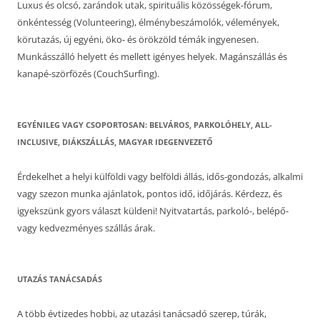
Luxus és olcsó, zarándok utak, spirituális közösségek-fórum,
önkéntesség (Volunteering), élménybeszámolók, vélemények,
körutazás, új egyéni, öko- és örökzöld témák ingyenesen.
Munkásszálló helyett és mellett igényes helyek. Magánszállás és
kanapé-szörfözés (CouchSurfing).
EGYÉNILEG VAGY CSOPORTOSAN: BELVÁROS, PARKOLÓHELY, ALL-
INCLUSIVE, DIÁKSZÁLLÁS, MAGYAR IDEGENVEZETŐ
Érdekelhet a helyi külföldi vagy belföldi állás, idős-gondozás, alkalmi
vagy szezon munka ajánlatok, pontos idő, időjárás. Kérdezz, és
igyekszünk gyors választ küldeni! Nyitvatartás, parkoló-, belépő-
vagy kedvezményes szállás árak.
UTAZÁS TANÁCSADÁS
A több évtizedes hobbi, az utazási tanácsadó szerep, túrák,