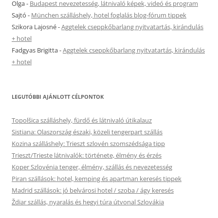
Olga
-
Budapest nevezetesség, látnivaló képek, videó és program
Sajtó
-
München szálláshely, hotel foglalás blog-fórum tippek
Szikora Lajosné
-
Aggtelek cseppkőbarlang nyitvatartás, kirándulás
+ hotel
Fadgyas Brigitta
-
Aggtelek cseppkőbarlang nyitvatartás, kirándulás
+ hotel
LEGUTÓBBI AJÁNLOTT CÉLPONTOK
Topolšica szálláshely, fürdő és látnivaló útikalauz
Sistiana: Olaszország északi, közeli tengerpart szállás
Kozina szálláshely: Trieszt szlovén szomszédsága tipp
Trieszt/Trieste látnivalók: története, élmény és érzés
Koper Szlovénia tenger, élmény, szállás és nevezetesség
Piran szállások: hotel, kemping és apartman keresés tippek
Madrid szállások: jó belvárosi hotel / szoba / ágy keresés
Ždiar szállás, nyaralás és hegyi túra útvonal Szlovákia