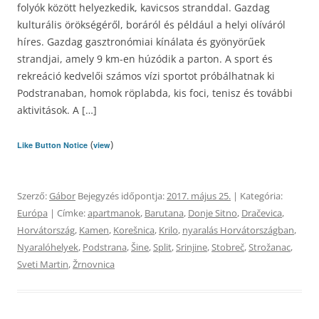
folyók között helyezkedik, kavicsos stranddal. Gazdag
kulturális örökségéről, boráról és például a helyi olíváról
híres. Gazdag gasztronómiai kínálata és gyönyörűek
strandjai, amely 9 km-en húzódik a parton. A sport és
rekreáció kedvelői számos vízi sportot próbálhatnak ki
Podstranaban, homok röplabda, kis foci, tenisz és további
aktivitások. A […]
(
)
Like Button Notice
view
Szerző:
Gábor
Bejegyzés időpontja:
2017. május 25.
| Kategória:
Európa
| Címke:
apartmanok
,
Barutana
,
Donje Sitno
,
Dračevica
,
Horvátország
,
Kamen
,
Korešnica
,
Krilo
,
nyaralás Horvátországban
,
Nyaralóhelyek
,
Podstrana
,
Šine
,
Split
,
Srinjine
,
Stobreč
,
Strožanac
,
Sveti Martin
,
Žrnovnica