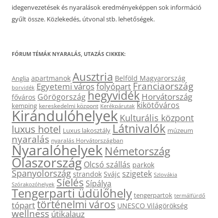
idegenvezetések és nyaralások eredményeképpen sok információ
gyűlt össze. Közlekedés, útvonal stb. lehetőségek.
FÓRUM TÉMÁK NYARALÁS, UTAZÁS CIKKEK:
Ausztria
apartmanok
Belföld Magyarország
Anglia
Franciaország
Egyetemi város
folyópart
borvidék
hegyvidék
Horvátország
Görögország
főváros
kikötőváros
kemping
kereskedelmi központ
Kerékpárutak
Kirándulóhelyek
Kulturális központ
Látnivalók
luxus hotel
Luxus lakosztály
múzeum
nyaralás
nyaralás Horvátországban
Nyaralóhelyek
Németország
Olaszország
Olcsó szállás
parkok
Spanyolország
szigetek
strandok
Svájc
Szlovákia
Síelés
Sípálya
Szórakozóhelyek
Tengerparti üdülőhely
tengerpartok
termálfürdő
történelmi város
tópart
UNESCO Világörökség
wellness
útikalauz