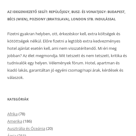
AZ IDEGENVEZETŐ SEGÍT: REPÜLŐJEGY, BUSZ- ÉS VONATJEGY: BUDAPEST,
BÉCS (WIEN), POZSONY (BRATISLAVA), LONDON STB. INDULÁSSAL
Fizetni gyakran helyben, ott, érkezéskor kell, extra költségek és
kötöttségek nélkül. Előre fizetni a legtöbb extra kedvezményes
hotel ajánlat esetén kell, ami nem visszatérítendő. Mi éri meg
jobban? Az élet megmondja. Mit tetszett és nem tetszett, kritika és
tudnivalók egy helyen. Vélemények fórum. Hotel, apartman és
kiadó lakás, garantáltan jó egyéni csomag/napi árak, kérdések és
válaszok.
KATEGÓRIÁK
Afrika
(78)
Amerika
(186)
Ausztrália és Óceánia
(20)
Ázsia
(211)