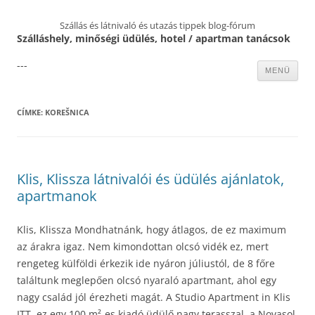
Szállás és látnivaló és utazás tippek blog-fórum
Szálláshely, minőségi üdülés, hotel / apartman tanácsok
---
Kilépés
MENÜ
a
tartalomba
CÍMKE:
KOREŠNICA
Klis, Klissza látnivalói és üdülés ajánlatok,
apartmanok
Klis, Klissza Mondhatnánk, hogy átlagos, de ez maximum
az árakra igaz. Nem kimondottan olcsó vidék ez, mert
rengeteg külföldi érkezik ide nyáron júliustól, de 8 főre
találtunk meglepően olcsó nyaraló apartmant, ahol egy
nagy család jól érezheti magát. A Studio Apartment in Klis
ITT, ez egy 100 m²-es kiadó üdülő nagy terasszal, a Novasol