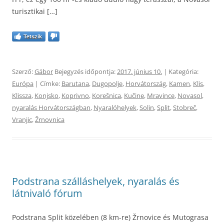
turisztikai […]
Tetszik
Szerző:
Gábor
Bejegyzés időpontja:
2017. június 10.
| Kategória:
Európa
| Címke:
Barutana
,
Dugopolje
,
Horvátország
,
Kamen
,
Klis
,
Klissza
,
Konjsko
,
Koprivno
,
Korešnica
,
Kučine
,
Mravince
,
Novasol
,
nyaralás Horvátországban
,
Nyaralóhelyek
,
Solin
,
Split
,
Stobreč
,
Vranjic
,
Žrnovnica
Podstrana szálláshelyek, nyaralás és
látnivaló fórum
Podstrana Split közelében (8 km-re) Žrnovice és Mutograsa