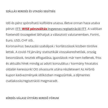
SZÁLLÁS KERESÉS ÉS UTAZÁS SEGÍTSÉG
Idő és pénz spórolható külföldre utazva, illetve onnan haza utalva
pénzt:
ITT:
WISE pénzváltás
Ingyenes regisztráció ITT
. A valóban
fizetendő összegeket láthatjuk a választott valutanemben, Forint,
Euro, USD, CHF stb.
Koronavírus: beutazási szabályok / korlátozások közben törölve
lettek. A covid-19 járvány statisztikák visszakereshetőek, ország
besorolások, tesztek elfogadása, igazolások már nem kellenek, friss
és aktuális hírek mindig az adott konzulátus / kormány hivatalos
oldalán keressünk! Ott olvassunk utána részletesen! Az Airbnb
kupon kedvezmények időközben megszűntek, a díjmentes
csatlakozás/regisztráció megmaradt.
KÉRDÉS-VÁLASZ ÚTITÁRS KERESŐ FÓRUM