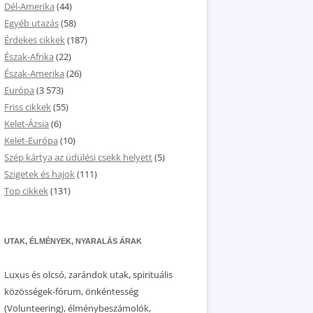
Dél-Amerika
(44)
Egyéb utazás
(58)
Érdekes cikkek
(187)
Észak-Afrika
(22)
Észak-Amerika
(26)
Európa
(3 573)
Friss cikkek
(55)
Kelet-Ázsia
(6)
Kelet-Európa
(10)
Szép kártya az üdülési csekk helyett
(5)
Szigetek és hajok
(111)
Top cikkek
(131)
UTAK, ÉLMÉNYEK, NYARALÁS ÁRAK
Luxus és olcsó, zarándok utak, spirituális
közösségek-fórum, önkéntesség
(Volunteering), élménybeszámolók,