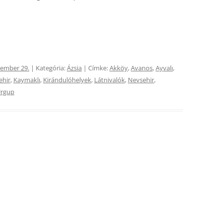
tember 29.
| Kategória:
Ázsia
| Címke:
Akköy
,
Avanos
,
Ayvalı
,
ehir
,
Kaymaklı
,
Kirándulóhelyek
,
Látnivalók
,
Nevsehir
,
rgup