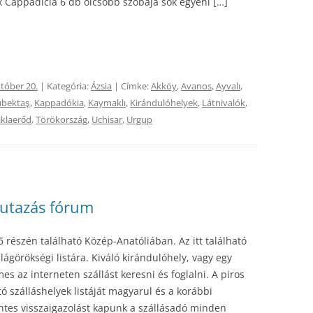
 Cappadicia 6 db olcsóbb szobája sok egyéni […]
tóber 20.
| Kategória:
Ázsia
| Címke:
Akköy
,
Avanos
,
Ayvalı
,
ıbektaş
,
Kappadókia
,
Kaymaklı
,
Kirándulóhelyek
,
Látnivalók
,
iklaerőd
,
Törökország
,
Uchisar
,
Urgup
 utazás fórum
részén található Közép-Anatóliában. Az itt található
lágörökségi listára. Kiváló kirándulóhely, vagy egy
s az interneten szállást keresni és foglalni. A piros
ó szálláshelyek listáját magyarul és a korábbi
ntes visszaigazolást kapunk a szállásadó minden