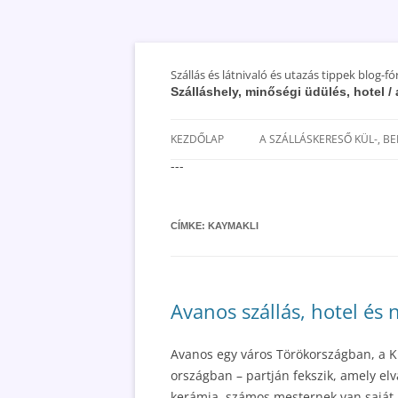
Szállás és látnivaló és utazás tippek blog-f
Szálláshely, minőségi üdülés, hotel 
KEZDŐLAP
A SZÁLLÁSKERESŐ KÜL-, B
---
SAN MARINO SZÁLLÁSOK ÉS
UTAZÁS OLCSÓBBAN 2018
CÍMKE:
KAYMAKLI
Avanos szállás, hotel és 
Avanos egy város Törökországban, a Kı
országban – partján fekszik, amely elvá
kerámia, számos mesternek van saját, 