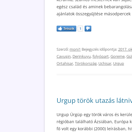
egész család és aminek bebarangolása 
ajánlatok összegyűjtése másodpercek 
Tetszik
1
Szerző:
moni1
Bejegyzés időpontja:
2017. o
Çavuşin
,
Derinkuyu
,
folyópart
,
Goreme
,
Gül
Ortahisar
,
Törökország
,
Uchisar
,
Urgup
Urgup török utazás látniv
Urgup Ürgüp egy török város és kerül
régióban található Ázsiában, Európa k
fő volt egy korábbi (2000) leírásban, h