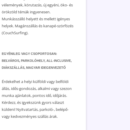
vélemények, körutazás, új egyéni, öko- és
örökzöld témák ingyenesen.
Munkásszálló helyett és mellett igényes
helyek. Magánszállás és kanapé-szörfözés
(CouchSurfing).
EGYÉNILEG VAGY CSOPORTOSAN:
BELVÁROS, PARKOLÓHELY, ALL-INCLUSIVE,
DIÁKSZÁLLÁS, MAGYAR IDEGENVEZETŐ
Érdekelhet a helyi külföldi vagy belföldi
állás, idős-gondozás, alkalmi vagy szezon
munka ajánlatok, pontos idő, időjárás.
Kérdezz, és igyekszünk gyors választ
küldeni! Nyitvatartás, parkoló-, belépő-
vagy kedvezményes szállás árak.