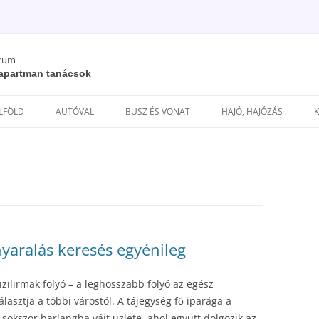
órum
/ apartman tanácsok
Kilépés
a
ELFÖLD
AUTÓVAL
BUSZ ÉS VONAT
HAJÓ, HAJÓZÁS
tartalomba
nyaralás keresés egyénileg
zılırmak folyó – a leghosszabb folyó az egész
lasztja a többi várostól. A tájegység fő iparága a
sokszor barlangba vájt üzlete, ahol együtt dolgozik az