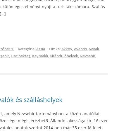
különleges élményt nyújt a turisták számára. Szállás
[…]
któber 1.
| Kategória:
Ázsia
| Címke:
Akköy
,
Avanos
,
Ayvalı
,
şehir
,
Hacıbektaş
,
Kaymaklı
,
Kirándulóhelyek
,
Nevsehir
,
alók és szálláshelyek
et, amely Nevsehir tartományban, a közép-anatóliai
özelsége mégis érezhető. Állandó lakossága kb. 16 ezer
ivatalos adatok szerint 2014-ben már 35 ezer fő felett