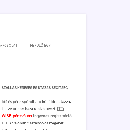
KAPCSOLAT
REPÜLŐJEGY
ADATVÉDELEM
JOGNYILATKOZAT
MÉDIAAJÁNLAT
SZÁLLÁS KERESÉS ÉS UTAZÁS SEGÍTSÉG
Idő és pénz spórolható külföldre utazva,
illetve onnan haza utalva pénzt:
ITT:
WISE pénzváltás
Ingyenes regisztráció
. A valóban fizetendő összegeket
ITT