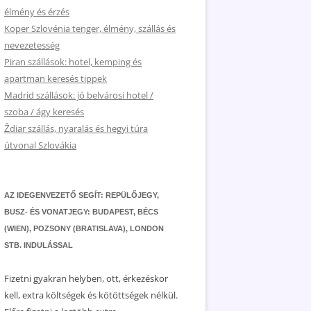
élmény és érzés
Koper Szlovénia tenger, élmény, szállás és
nevezetesség
Piran szállások: hotel, kemping és
apartman keresés tippek
Madrid szállások: jó belvárosi hotel /
szoba / ágy keresés
Ždiar szállás, nyaralás és hegyi túra
útvonal Szlovákia
AZ IDEGENVEZETŐ SEGÍT: REPÜLŐJEGY,
BUSZ- ÉS VONATJEGY: BUDAPEST, BÉCS
(WIEN), POZSONY (BRATISLAVA), LONDON
STB. INDULÁSSAL
Fizetni gyakran helyben, ott, érkezéskor
kell, extra költségek és kötöttségek nélkül.