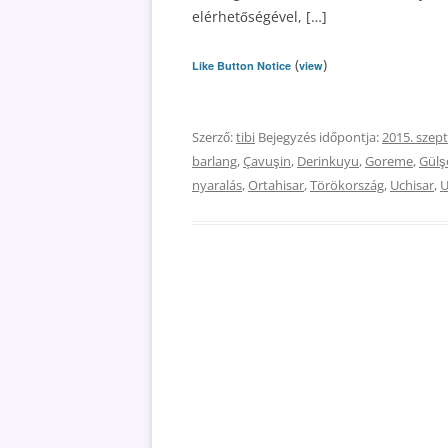
elérhetőségével, […]
(
)
Like Button Notice
view
Szerző:
tibi
Bejegyzés időpontja:
2015. szep
barlang
,
Çavuşin
,
Derinkuyu
,
Goreme
,
Gülş
nyaralás
,
Ortahisar
,
Törökország
,
Uchisar
,
U