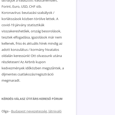
láthatjuk a választott valutanemben,
Forint, Euro, USD, CHF stb.
Koronavírus: beutazási szabályok /
korlátozások közben törölve lettek. A
covid-19 járvány statisztikák
visszakereshetőek, ország besorolások,
tesztek elfogadása, igazolások már nem
kellenek, friss és aktuális hírek mindig az
adott konzulátus / kormány hivatalos
oldalán keressünk! Ott olvassunk utána
részletesen! Az Airbnb kupon
kedvezmények időközben megszűntek, a
díjmentes csatlakozás/regisztráció
megmaradt.
KÉRDÉS-VÁLASZ ÚTITÁRS KERESŐ FÓRUM
Olga
-
Budapest nevezetesség, látnivaló