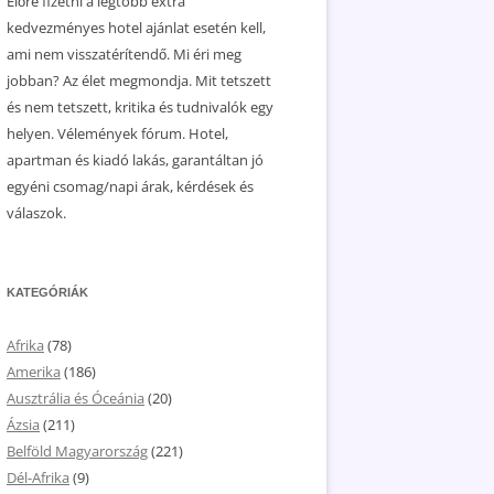
Előre fizetni a legtöbb extra
kedvezményes hotel ajánlat esetén kell,
ami nem visszatérítendő. Mi éri meg
jobban? Az élet megmondja. Mit tetszett
és nem tetszett, kritika és tudnivalók egy
helyen. Vélemények fórum. Hotel,
apartman és kiadó lakás, garantáltan jó
egyéni csomag/napi árak, kérdések és
válaszok.
KATEGÓRIÁK
Afrika
(78)
Amerika
(186)
Ausztrália és Óceánia
(20)
Ázsia
(211)
Belföld Magyarország
(221)
Dél-Afrika
(9)