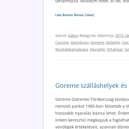
tartalmazza. Museum Hotel 30 db, Rox
(
)
Like Button Notice
view
Szerző:
Gábor
Bejegyzés időpontja:
2015. ok
Çavuşin
,
Derinkuyu
,
Goreme
,
Gülşehir
,
Hac
Mustafakemalpaşa
,
Nevsehir
,
Ortahisar
,
Sz
Goreme szálláshelyek és
Goreme (Göreme) Törökország középső 
nemzeti parkot 1985-ben felvették a Vi
hosszabb nyaralás bázisa lehet. Érdeme
linken keresztül megkapjuk a foglalhat
vendégek értékeléseit, azonnali díjme