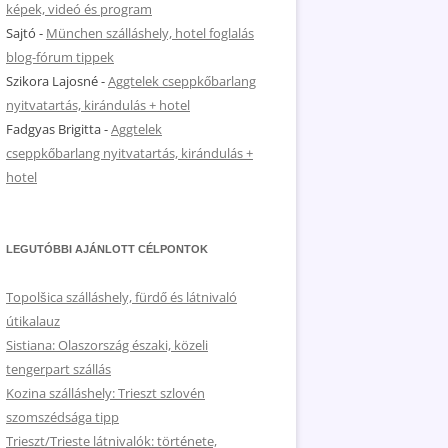
képek, videó és program
Sajtó
-
München szálláshely, hotel foglalás
blog-fórum tippek
Szikora Lajosné
-
Aggtelek cseppkőbarlang
nyitvatartás, kirándulás + hotel
Fadgyas Brigitta
-
Aggtelek
cseppkőbarlang nyitvatartás, kirándulás +
hotel
LEGUTÓBBI AJÁNLOTT CÉLPONTOK
Topolšica szálláshely, fürdő és látnivaló
útikalauz
Sistiana: Olaszország északi, közeli
tengerpart szállás
Kozina szálláshely: Trieszt szlovén
szomszédsága tipp
Trieszt/Trieste látnivalók: története,