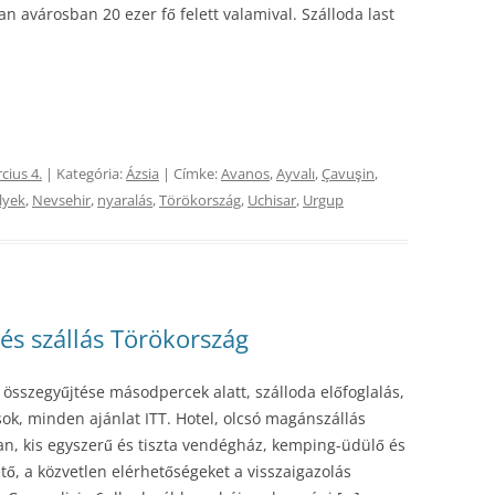
 avárosban 20 ezer fő felett valamival. Szálloda last
cius 4.
| Kategória:
Ázsia
| Címke:
Avanos
,
Ayvalı
,
Çavuşin
,
lyek
,
Nevsehir
,
nyaralás
,
Törökország
,
Uchisar
,
Urgup
 és szállás Törökország
 összegyűjtése másodpercek alatt, szálloda előfoglalás,
sok, minden ajánlat ITT. Hotel, olcsó magánszállás
an, kis egyszerű és tiszta vendégház, kemping-üdülő és
ető, a közvetlen elérhetőségeket a visszaigazolás