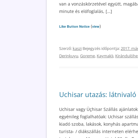
van a vonzáskörzetével együtt, magában
minute és előfoglalás, […]
(
)
Like Button Notice
view
Szerző:
kaszi
Bejegyzés időpontja:
2017. már
Derinkuyu
,
Goreme
,
Kaymaklı
,
Kirándulóhe
Uchisar utazás: látnivaló
Uchisar vagy Üçhisar Szállás ajánlatok
egyénileg foglalhatóak: Uchisar szállá
kiadó szoba, lakások, konyhás apartm
turista- / diákszállás interneten elérh