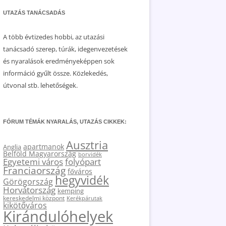
UTAZÁS TANÁCSADÁS
A több évtizedes hobbi, az utazási
tanácsadó szerep, túrák, idegenvezetések
és nyaralások eredményeképpen sok
információ gyűlt össze. Közlekedés,
útvonal stb. lehetőségek.
FÓRUM TÉMÁK NYARALÁS, UTAZÁS CIKKEK:
Ausztria
apartmanok
Anglia
Belföld Magyarország
borvidék
Egyetemi város
folyópart
Franciaország
főváros
hegyvidék
Görögország
Horvátország
kemping
kereskedelmi központ
Kerékpárutak
kikötőváros
Kirándulóhelyek