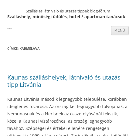
Szállás és látnivaló és utazás tippek blog-fórum
Szálláshely, minőségi üdülés, hotel / apartman tanácsok
---
Kilépés
MENÜ
a
tartalomba
CÍMKE:
KARMĖLAVA
Kaunas szálláshelyek, látnivaló és utazás
tipp Litvánia
Kaunas Litvánia második legnagyobb települése, korábban
ideiglenes fővárosa. Az ország két legnagyobb folyójának, a
Nemunasnak és a Nerisnek az összefolyásánál fekszik,
közel a Kaunasi víztározóhoz, az ország legnagyobb
tavához. Szépségei és értékei ellenére rengetegen
otthagyták 1990. után a várost. Turisztikailag sokat fejlődött