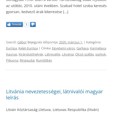
az utóbbi, 2010. utáni években. Szabad hotel szoba keresés
gyorsan, kedvező árak kikeresése […]
Tetszik
1
Szerző:
Gábor
Bejegyzés időpontja:
2020. március 1.
| Kategória:
Európa
,
Kelet-Európa
| Címke:
Egyetemi város
,
Garliava
,
Karmėlava
,
Kaunas
,
Kirándulóhelyek
,
Látnivalók
,
Litvánia
,
Olcsó szállás
,
parkok
,
Piliuona
,
Ringaudai
,
Rumšiškės
Litvánia nevezetességei, látnivalói magyar
leírás
Litván Köztársaság Lletuva, Lietuvas Respublika (litván)