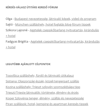
KÉRDÉS-VÁLASZ ÚTITÁRS KERESŐ FÓRUM
Olga
-
Budapest nevezetesség, látnivaló képek, videó és program
Sajtó
-
München szálláshely, hotel foglalás blog-fórum tippek
Szikora Lajosné
-
Aggtelek cseppkőbarlang nyitvatartás, kirándulás
+ hotel
Fadgyas Brigitta
-
Aggtelek cseppkőbarlang nyitvatartás, kirándulás
+ hotel
LEGUTÓBBI AJÁNLOTT CÉLPONTOK
Topolšica szálláshely, fürdő és látnivaló útikalauz
Sistiana: Olaszország északi, közeli tengerpart szállás
Kozina szálláshely: Trieszt szlovén szomszédsága tipp
Trieszt/Trieste látnivalók: története, élmény és érzés
Koper Szlovénia tenger, élmény, szállás és nevezetesség
Piran szállások: hotel, kemping és apartman keresés tippek