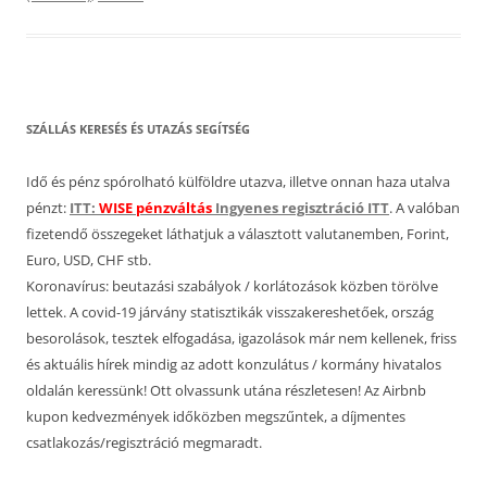
SZÁLLÁS KERESÉS ÉS UTAZÁS SEGÍTSÉG
Idő és pénz spórolható külföldre utazva, illetve onnan haza utalva
pénzt:
ITT:
WISE pénzváltás
Ingyenes regisztráció ITT
. A valóban
fizetendő összegeket láthatjuk a választott valutanemben, Forint,
Euro, USD, CHF stb.
Koronavírus: beutazási szabályok / korlátozások közben törölve
lettek. A covid-19 járvány statisztikák visszakereshetőek, ország
besorolások, tesztek elfogadása, igazolások már nem kellenek, friss
és aktuális hírek mindig az adott konzulátus / kormány hivatalos
oldalán keressünk! Ott olvassunk utána részletesen! Az Airbnb
kupon kedvezmények időközben megszűntek, a díjmentes
csatlakozás/regisztráció megmaradt.