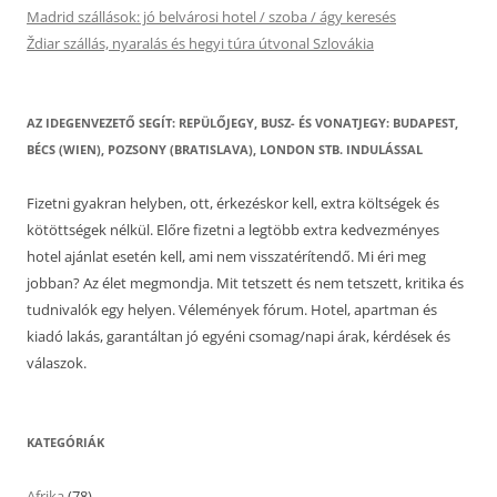
Madrid szállások: jó belvárosi hotel / szoba / ágy keresés
Ždiar szállás, nyaralás és hegyi túra útvonal Szlovákia
AZ IDEGENVEZETŐ SEGÍT: REPÜLŐJEGY, BUSZ- ÉS VONATJEGY: BUDAPEST,
BÉCS (WIEN), POZSONY (BRATISLAVA), LONDON STB. INDULÁSSAL
Fizetni gyakran helyben, ott, érkezéskor kell, extra költségek és
kötöttségek nélkül. Előre fizetni a legtöbb extra kedvezményes
hotel ajánlat esetén kell, ami nem visszatérítendő. Mi éri meg
jobban? Az élet megmondja. Mit tetszett és nem tetszett, kritika és
tudnivalók egy helyen. Vélemények fórum. Hotel, apartman és
kiadó lakás, garantáltan jó egyéni csomag/napi árak, kérdések és
válaszok.
KATEGÓRIÁK
Afrika
(78)