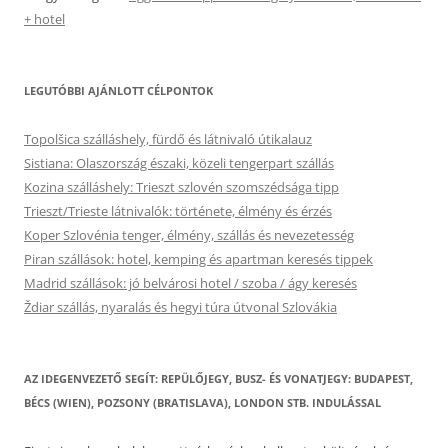
+ hotel
LEGUTÓBBI AJÁNLOTT CÉLPONTOK
Topolšica szálláshely, fürdő és látnivaló útikalauz
Sistiana: Olaszország északi, közeli tengerpart szállás
Kozina szálláshely: Trieszt szlovén szomszédsága tipp
Trieszt/Trieste látnivalók: története, élmény és érzés
Koper Szlovénia tenger, élmény, szállás és nevezetesség
Piran szállások: hotel, kemping és apartman keresés tippek
Madrid szállások: jó belvárosi hotel / szoba / ágy keresés
Ždiar szállás, nyaralás és hegyi túra útvonal Szlovákia
AZ IDEGENVEZETŐ SEGÍT: REPÜLŐJEGY, BUSZ- ÉS VONATJEGY: BUDAPEST,
BÉCS (WIEN), POZSONY (BRATISLAVA), LONDON STB. INDULÁSSAL