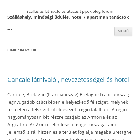
Szállás és látnivaló és utazás tippek blog-fórum
Szálláshely, minőségi üdülés, hotel / apartman tanácsok
---
Kilépés
MENÜ
a
tartalomba
CÍMKE:
KAGYLÓK
Cancale látnivalói, nevezetességei és hotel
Cancale, Bretagne (Franciaország) Bretagne Franciaország
legnyugatibb csücskében elhelyezkedő félsziget, melynek
területén a félszigetről elnevezett régió található. A régiót
hagyományosan két részre osztják: az Armorra és az
Argoat-ra. Az Armor jelentése a tenger országa, ami
jellemző is rá, hiszen ez a terület foglalja magába Bretagne
partjait, míg az Argoat, aminek jelentése az erdő országa,