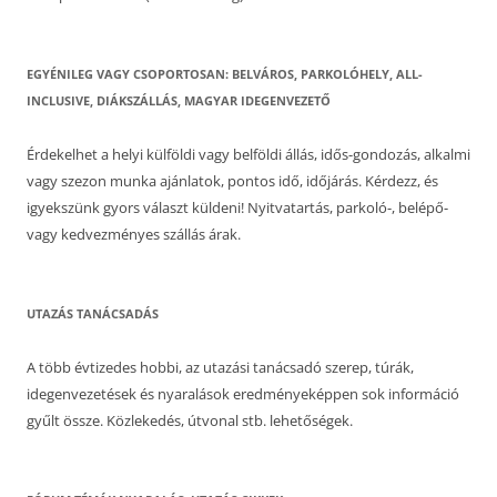
EGYÉNILEG VAGY CSOPORTOSAN: BELVÁROS, PARKOLÓHELY, ALL-
INCLUSIVE, DIÁKSZÁLLÁS, MAGYAR IDEGENVEZETŐ
Érdekelhet a helyi külföldi vagy belföldi állás, idős-gondozás, alkalmi
vagy szezon munka ajánlatok, pontos idő, időjárás. Kérdezz, és
igyekszünk gyors választ küldeni! Nyitvatartás, parkoló-, belépő-
vagy kedvezményes szállás árak.
UTAZÁS TANÁCSADÁS
A több évtizedes hobbi, az utazási tanácsadó szerep, túrák,
idegenvezetések és nyaralások eredményeképpen sok információ
gyűlt össze. Közlekedés, útvonal stb. lehetőségek.