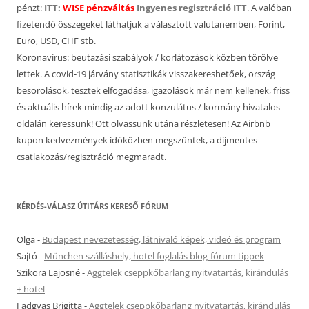
pénzt:
ITT:
WISE pénzváltás
Ingyenes regisztráció ITT
. A valóban
fizetendő összegeket láthatjuk a választott valutanemben, Forint,
Euro, USD, CHF stb.
Koronavírus: beutazási szabályok / korlátozások közben törölve
lettek. A covid-19 járvány statisztikák visszakereshetőek, ország
besorolások, tesztek elfogadása, igazolások már nem kellenek, friss
és aktuális hírek mindig az adott konzulátus / kormány hivatalos
oldalán keressünk! Ott olvassunk utána részletesen! Az Airbnb
kupon kedvezmények időközben megszűntek, a díjmentes
csatlakozás/regisztráció megmaradt.
KÉRDÉS-VÁLASZ ÚTITÁRS KERESŐ FÓRUM
Olga
-
Budapest nevezetesség, látnivaló képek, videó és program
Sajtó
-
München szálláshely, hotel foglalás blog-fórum tippek
Szikora Lajosné
-
Aggtelek cseppkőbarlang nyitvatartás, kirándulás
+ hotel
Fadgyas Brigitta
-
Aggtelek cseppkőbarlang nyitvatartás, kirándulás