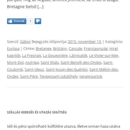
Bretagne belső […]
Tetszik
1
Szerző:
Gábor
Bejegyzés időpontja:
2015. november 13.
| Kategória:
Európa
| Címke:
Bretange
,
Brötány
,
Cancale
,
Franciaország
,
Hirel
,
kagylók
,
La Fresnais
,
La Gouesnière
,
Látnivalók
,
Le Vivier-sur-Mer
,
Mont-Dol
,
osztriga
,
Saint Malo
,
Saint-Benoît-des-Ondes
,
Saint-
Coulomb
,
Saint-Ideuc
,
Saint-Jouan-des-Guérets
,
Saint-Méloir-des-
Ondes
,
Saint-Père
,
Tengerparti üdülőhely
,
tengerpartok
SZÁLLÁS KERESÉS ÉS UTAZÁS SEGÍTSÉG
Idő és pénz spórolható külföldre utazva, illetve onnan haza utalva