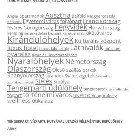
FÓRUM TÉMÁK NYARALÁS, UTAZÁS CIKKEK:
Ausztria
apartmanok
Belföld Magyarország
Anglia
Franciaország
Egyetemi város
folyópart
borvidék
hegyvidék
Horvátország
Görögország
főváros
kikötőváros
kemping
kereskedelmi központ
Kerékpárutak
Kirándulóhelyek
Kulturális központ
Látnivalók
luxus hotel
Luxus lakosztály
múzeum
nyaralás
nyaralás Horvátországban
Nyaralóhelyek
Németország
Olaszország
Olcsó szállás
parkok
Spanyolország
szigetek
strandok
Svájc
Szlovákia
Síelés
Sípálya
Szórakozóhelyek
Tengerparti üdülőhely
tengerpartok
termálfürdő
történelmi város
tópart
UNESCO Világörökség
wellness
útikalauz
TENGERPART, VÍZPARTI, KUTYÁVAL UTAZÁS VÉLEMÉNYEK, REPÜLŐJEGY
ÁRAK