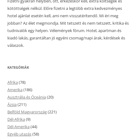
Fizetni gyakran helyben, ott, érkezéskor kell, extra költségek és
kötöttségek nélkül. Előre fizetni a legtöbb extra kedvezményes
hotel ajánlat esetén kell, ami nem visszatérítendő. Mi éri meg
jobban? Az élet megmondja. Mit tetszett és nem tetszett, kritika és
tudnivalók egy helyen. Vélemények fórum. Hotel, apartman és
kiadó lakás, garantáltan jó egyéni csomag/napi árak, kérdések és
válaszok.
KATEGÓRIÁK
Afrika
(78)
Amerika
(186)
Ausztrália és Óceánia
(20)
Ázsia
(211)
Belföld Magyarország
(221)
Dél-Afrika
(9)
Dél-Amerika
(44)
Egyéb utazás
(58)