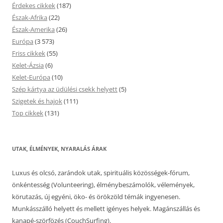
Érdekes cikkek
(187)
Észak-Afrika
(22)
Észak-Amerika
(26)
Európa
(3 573)
Friss cikkek
(55)
Kelet-Ázsia
(6)
Kelet-Európa
(10)
Szép kártya az üdülési csekk helyett
(5)
Szigetek és hajok
(111)
Top cikkek
(131)
UTAK, ÉLMÉNYEK, NYARALÁS ÁRAK
Luxus és olcsó, zarándok utak, spirituális közösségek-fórum,
önkéntesség (Volunteering), élménybeszámolók, vélemények,
körutazás, új egyéni, öko- és örökzöld témák ingyenesen.
Munkásszálló helyett és mellett igényes helyek. Magánszállás és
kanapé-szörfözés (CouchSurfing).