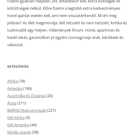
Fizetni gyakran helyben, ott, érkezéskor kell, extra költségek és
kötöttségek nélkül. Előre fizetni a legtöbb extra kedvezményes
hotel ajánlat esetén kell, ami nem visszatérítendő. Mi éri meg
jobban? Az élet megmondja. Mit tetszett és nem tetszett, kritika és
tudnivalók egy helyen. Vélemények fórum. Hotel, apartman és
kiadó lakás, garantáltan jó egyéni csomag/napi árak, kérdések és
válaszok.
KATEGÓRIÁK
Afrika
(78)
Amerika
(186)
Ausztrália és Óceánia
(20)
Ázsia
(211)
Belföld Magyarország
(221)
Dél-Afrika
(9)
Dél-Amerika
(44)
Egyéb utazás
(58)