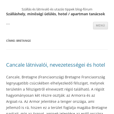
Szállás és látnivaló és utazás tippek blog-fórum
Szálláshely, minőségi üdülés, hotel / apartman tanácsok
---
Kilépés
MENÜ
a
tartalomba
CÍMKE:
BRETANGE
Cancale látnivalói, nevezetességei és hotel
Cancale, Bretagne (Franciaország) Bretagne Franciaország
legnyugatibb csücskében elhelyezkedő félsziget, melynek
területén a félszigetről elnevezett régió található. A régiót
hagyományosan két részre osztják: az Armorra és az
Argoat-ra. Az Armor jelentése a tenger országa, ami
jellemző is rá, hiszen ez a terület foglalja magába Bretagne
partjait, míg az Argoat, aminek jelentése az erdő országa,