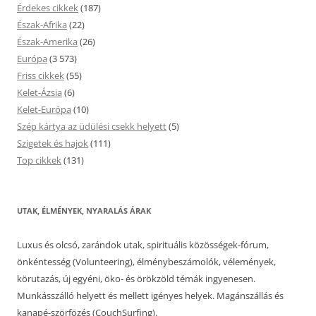
Érdekes cikkek
(187)
Észak-Afrika
(22)
Észak-Amerika
(26)
Európa
(3 573)
Friss cikkek
(55)
Kelet-Ázsia
(6)
Kelet-Európa
(10)
Szép kártya az üdülési csekk helyett
(5)
Szigetek és hajok
(111)
Top cikkek
(131)
UTAK, ÉLMÉNYEK, NYARALÁS ÁRAK
Luxus és olcsó, zarándok utak, spirituális közösségek-fórum,
önkéntesség (Volunteering), élménybeszámolók, vélemények,
körutazás, új egyéni, öko- és örökzöld témák ingyenesen.
Munkásszálló helyett és mellett igényes helyek. Magánszállás és
kanapé-szörfözés (CouchSurfing).