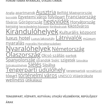
FÓRUM TÉMÁK NYARALÁS, UTAZÁS CIKKEK:
Ausztria
apartmanok
Belföld Magyarország
Anglia
Franciaország
Egyetemi város
folyópart
borvidék
hegyvidék
Horvátország
Görögország
főváros
kikötőváros
kemping
kereskedelmi központ
Kerékpárutak
Kirándulóhelyek
Kulturális központ
Látnivalók
luxus hotel
Luxus lakosztály
múzeum
nyaralás
nyaralás Horvátországban
Nyaralóhelyek
Németország
Olaszország
Olcsó szállás
parkok
Spanyolország
szigetek
strandok
Svájc
Szlovákia
Síelés
Sípálya
Szórakozóhelyek
Tengerparti üdülőhely
tengerpartok
termálfürdő
történelmi város
tópart
UNESCO Világörökség
wellness
útikalauz
TENGERPART, VÍZPARTI, KUTYÁVAL UTAZÁS VÉLEMÉNYEK, REPÜLŐJEGY
ÁRAK