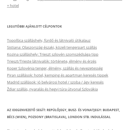
+ hotel
LEGUTÓBBI AJÁNLOTT CÉLPONTOK
Topolšica szálláshely, fürdő és látnivaló útikalauz
Sistiana: Olaszország északi, közeli tengerpart szállás
Kozina szálláshely: Trieszt szlovén szomszédsága tipp
Trieszt/Trieste látnivalók: története, élmény és érzés
Koper Szlovénia tenger, élmény, szállás és nevezetesség
Piran szállások: hotel, kemping és apartman keresés tippek
Madrid szállások: jó belvárosi hotel / szoba / ágy keresés
Ždiar szállás, nyaralás és hegyi túra útvonal Szlovákia
AZ IDEGENVEZETŐ SEGÍT: REPÜLŐJEGY, BUSZ- ÉS VONATJEGY: BUDAPEST,
BÉCS (WIEN), POZSONY (BRATISLAVA), LONDON STB. INDULÁSSAL