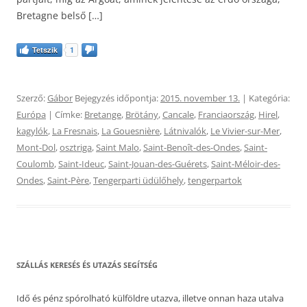
Bretagne belső […]
Tetszik
1
Szerző:
Gábor
Bejegyzés időpontja:
2015. november 13.
| Kategória:
Európa
| Címke:
Bretange
,
Brötány
,
Cancale
,
Franciaország
,
Hirel
,
kagylók
,
La Fresnais
,
La Gouesnière
,
Látnivalók
,
Le Vivier-sur-Mer
,
Mont-Dol
,
osztriga
,
Saint Malo
,
Saint-Benoît-des-Ondes
,
Saint-
Coulomb
,
Saint-Ideuc
,
Saint-Jouan-des-Guérets
,
Saint-Méloir-des-
Ondes
,
Saint-Père
,
Tengerparti üdülőhely
,
tengerpartok
SZÁLLÁS KERESÉS ÉS UTAZÁS SEGÍTSÉG
Idő és pénz spórolható külföldre utazva, illetve onnan haza utalva