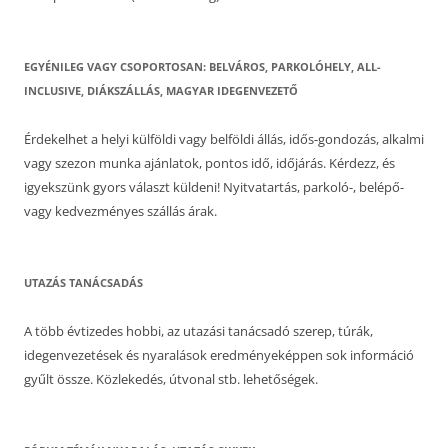
EGYÉNILEG VAGY CSOPORTOSAN: BELVÁROS, PARKOLÓHELY, ALL-
INCLUSIVE, DIÁKSZÁLLÁS, MAGYAR IDEGENVEZETŐ
Érdekelhet a helyi külföldi vagy belföldi állás, idős-gondozás, alkalmi
vagy szezon munka ajánlatok, pontos idő, időjárás. Kérdezz, és
igyekszünk gyors választ küldeni! Nyitvatartás, parkoló-, belépő-
vagy kedvezményes szállás árak.
UTAZÁS TANÁCSADÁS
A több évtizedes hobbi, az utazási tanácsadó szerep, túrák,
idegenvezetések és nyaralások eredményeképpen sok információ
gyűlt össze. Közlekedés, útvonal stb. lehetőségek.