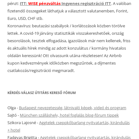
pénzt:
ITT:
WISE pénzváltás
Ingyenes regisztráció ITT
. A valóban
fizetendő összegeket láthatjuk a választott valutanemben, Forint,
Euro, USD, CHF stb.
Koronavírus: beutazási szabályok / korlátozások közben törölve
lettek. A covid-19 járvány statisztikák visszakereshetőek, ország
besorolások, tesztek elfogadása, igazolások már nem kellenek, friss
és aktuális hírek mindig az adott konzulátus / kormány hivatalos
oldalán keressünk! Ott olvassunk utána részletesen! Az Airbnb
kupon kedvezmények időközben megszűntek, a díjmentes
csatlakozás/regisztráció megmaradt.
KÉRDÉS-VÁLASZ ÚTITÁRS KERESŐ FÓRUM
Olga
-
Budapest nevezetesség, látnivaló képek, videó és program
Sajtó
-
München szálláshely, hotel foglalás blog-fórum tippek
Szikora Lajosné
-
Aggtelek cseppkőbarlang nyitvatartás, kirándulás
+ hotel
Fadgyas Brigitta
-
Aggtelek cseppkőbarlang nyitvatartás, kirándulás