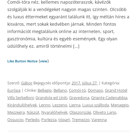
Comói-tóra néz, kellemes napozóteraszok, kávézók
szolgálják ki a vendégeket nagyon magas szinten. Olcsóbb
és luxus éttermeket egyaránt találunk itt, így méltán híres a
kisváros, mert sokak kedvében járnak. Minden fontos
információt megtalálunk online az interneten, sport,
gasztronómia, kultúra és egyéb események. Egy olyan
üdülőhely ez, amiről történelmi […]
(
)
Like Button Notice
view
Szerző:
Gábor
Bejegyzés időpontja:
2017. július 27.
| Kategória:
Európa
| Címke:
Bellagio
,
Bellano
,
Comói-tó
,
Domaso
,
Grand Hotel
Villa Serbelloni
,
Grandola ed Uniti
,
Gravedona
,
Griante Cadenabbia
,
Kirándulóhelyek
,
Lenno
,
Lezzeno
,
Lierna
,
Luxus szálloda
,
Menaggio
,
Mezzegra
,
Nászút
,
Nyaralóhelyek
,
Olaszország
,
Oliveto Lario
,
Ossuccio
,
Perledo
,
Porlezza
,
tópart
,
Tremezzo
,
Varenna