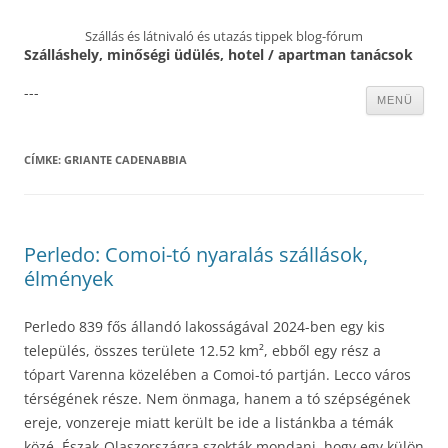
Szállás és látnivaló és utazás tippek blog-fórum
Szálláshely, minőségi üdülés, hotel / apartman tanácsok
---
Kilépés
MENÜ
a
tartalomba
CÍMKE:
GRIANTE CADENABBIA
Perledo: Comoi-tó nyaralás szállások,
élmények
Perledo 839 fős állandó lakosságával 2024-ben egy kis
település, összes területe 12.52 km², ebből egy rész a
tópart Varenna közelében a Comoi-tó partján. Lecco város
térségének része. Nem önmaga, hanem a tó szépségének
ereje, vonzereje miatt került be ide a listánkba a témák
közé. Észak-Olaszországra szokták mondani, hogy egy külön