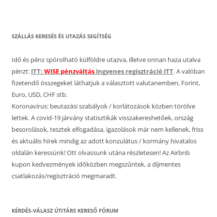
SZÁLLÁS KERESÉS ÉS UTAZÁS SEGÍTSÉG
Idő és pénz spórolható külföldre utazva, illetve onnan haza utalva
pénzt:
ITT:
WISE pénzváltás
Ingyenes regisztráció ITT
. A valóban
fizetendő összegeket láthatjuk a választott valutanemben, Forint,
Euro, USD, CHF stb.
Koronavírus: beutazási szabályok / korlátozások közben törölve
lettek. A covid-19 járvány statisztikák visszakereshetőek, ország
besorolások, tesztek elfogadása, igazolások már nem kellenek, friss
és aktuális hírek mindig az adott konzulátus / kormány hivatalos
oldalán keressünk! Ott olvassunk utána részletesen! Az Airbnb
kupon kedvezmények időközben megszűntek, a díjmentes
csatlakozás/regisztráció megmaradt.
KÉRDÉS-VÁLASZ ÚTITÁRS KERESŐ FÓRUM