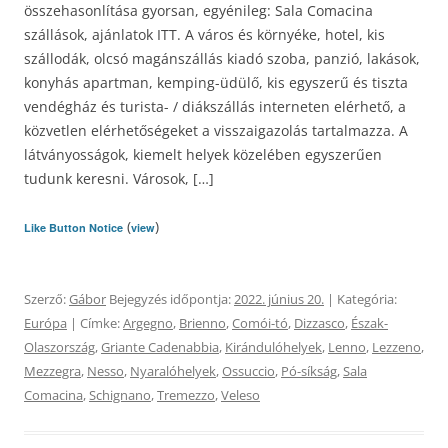
összehasonlítása gyorsan, egyénileg: Sala Comacina
szállások, ajánlatok ITT. A város és környéke, hotel, kis
szállodák, olcsó magánszállás kiadó szoba, panzió, lakások,
konyhás apartman, kemping-üdülő, kis egyszerű és tiszta
vendégház és turista- / diákszállás interneten elérhető, a
közvetlen elérhetőségeket a visszaigazolás tartalmazza. A
látványosságok, kiemelt helyek közelében egyszerűen
tudunk keresni. Városok, […]
(
)
Like Button Notice
view
Szerző:
Gábor
Bejegyzés időpontja:
2022. június 20.
| Kategória:
Európa
| Címke:
Argegno
,
Brienno
,
Comói-tó
,
Dizzasco
,
Észak-
Olaszország
,
Griante Cadenabbia
,
Kirándulóhelyek
,
Lenno
,
Lezzeno
,
Mezzegra
,
Nesso
,
Nyaralóhelyek
,
Ossuccio
,
Pó-síkság
,
Sala
Comacina
,
Schignano
,
Tremezzo
,
Veleso