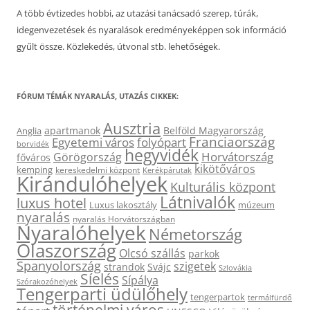
A több évtizedes hobbi, az utazási tanácsadó szerep, túrák,
idegenvezetések és nyaralások eredményeképpen sok információ
gyűlt össze. Közlekedés, útvonal stb. lehetőségek.
FÓRUM TÉMÁK NYARALÁS, UTAZÁS CIKKEK:
Ausztria
apartmanok
Belföld Magyarország
Anglia
Franciaország
Egyetemi város
folyópart
borvidék
hegyvidék
Horvátország
Görögország
főváros
kikötőváros
kemping
kereskedelmi központ
Kerékpárutak
Kirándulóhelyek
Kulturális központ
Látnivalók
luxus hotel
Luxus lakosztály
múzeum
nyaralás
nyaralás Horvátországban
Nyaralóhelyek
Németország
Olaszország
Olcsó szállás
parkok
Spanyolország
szigetek
strandok
Svájc
Szlovákia
Síelés
Sípálya
Szórakozóhelyek
Tengerparti üdülőhely
tengerpartok
termálfürdő
történelmi város