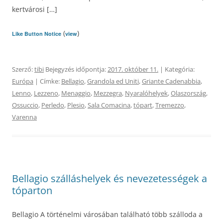
kertvárosi […]
(
)
Like Button Notice
view
Szerző:
tibi
Bejegyzés időpontja:
2017. október 11.
| Kategória:
Európa
| Címke:
Bellagio
,
Grandola ed Uniti
,
Griante Cadenabbia
,
Lenno
,
Lezzeno
,
Menaggio
,
Mezzegra
,
Nyaralóhelyek
,
Olaszország
,
Ossuccio
,
Perledo
,
Plesio
,
Sala Comacina
,
tópart
,
Tremezzo
,
Varenna
Bellagio szálláshelyek és nevezetességek a
tóparton
Bellagio A történelmi városában található több szálloda a