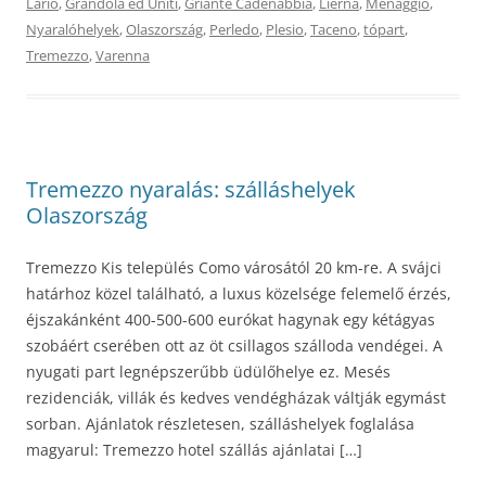
Lario
,
Grandola ed Uniti
,
Griante Cadenabbia
,
Lierna
,
Menaggio
,
Nyaralóhelyek
,
Olaszország
,
Perledo
,
Plesio
,
Taceno
,
tópart
,
Tremezzo
,
Varenna
Tremezzo nyaralás: szálláshelyek
Olaszország
Tremezzo Kis település Como városától 20 km-re. A svájci
határhoz közel található, a luxus közelsége felemelő érzés,
éjszakánként 400-500-600 eurókat hagynak egy kétágyas
szobáért cserében ott az öt csillagos szálloda vendégei. A
nyugati part legnépszerűbb üdülőhelye ez. Mesés
rezidenciák, villák és kedves vendégházak váltják egymást
sorban. Ajánlatok részletesen, szálláshelyek foglalása
magyarul: Tremezzo hotel szállás ajánlatai […]