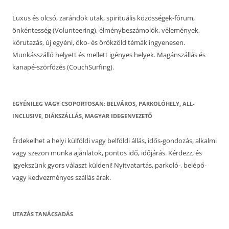
Luxus és olcsó, zarándok utak, spirituális közösségek-fórum,
önkéntesség (Volunteering), élménybeszámolók, vélemények,
körutazás, új egyéni, öko- és örökzöld témák ingyenesen.
Munkásszálló helyett és mellett igényes helyek. Magánszállás és
kanapé-szörfözés (CouchSurfing).
EGYÉNILEG VAGY CSOPORTOSAN: BELVÁROS, PARKOLÓHELY, ALL-
INCLUSIVE, DIÁKSZÁLLÁS, MAGYAR IDEGENVEZETŐ
Érdekelhet a helyi külföldi vagy belföldi állás, idős-gondozás, alkalmi
vagy szezon munka ajánlatok, pontos idő, időjárás. Kérdezz, és
igyekszünk gyors választ küldeni! Nyitvatartás, parkoló-, belépő-
vagy kedvezményes szállás árak.
UTAZÁS TANÁCSADÁS