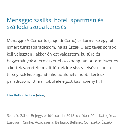
Menaggio szállás: hotel, apartman és
szálloda szoba keresés
Menaggio A Comoi-tó (Lago di Como) és környéke egy jól
ismert turistaparadicsom, ha az Észak-Olasz tavak sorából
kell választani, akkor én ezt választom, kultúra és
hagyományok a természettel összhangban. A természet és
a kertek szeretete miatt térnék ide vissza elsősorban, a
térség sok kis zuga ideális üdülőhely, hobbi kertész
paradicsom, itt már többféle egzotikus növény […]
(
)
Like Button Notice
view
Szerző:
Gábor
Bejegyzés időpontja:
2018. október 20.
| Kategória:
Európa
| Címke:
Acquaseria
,
Bellagio
,
Bellano
,
Comói-tó
,
Észak-