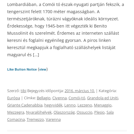
Lombardiában, a Comói tó észak-nyugati partján fekszik, a
tengerszint felett 1700 méter magasságban. A
természetjáróknak, túrázni vágyóknak ideális környezet.
Érdekessége, hogy 1945-ben itt végezték ki Benito
Mussolinit és szerelmét. Érdemes az interneten szállást
keresni és foglalni egyénileg gyorsan. A piros linken
keresztül megkapjuk a foglalható szálláshelyek listáját
magyarul és […]
(
)
Like Button Notice
view
Szerző:
tibi
Bejegyzés időpontja:
2016. március 10.
| Kategória:
Európa
| Címke:
Bellagio
,
Civenna
,
Comói-tó
,
Grandola ed Uniti
,
Griante Cadenabbia
,
hegyvidék
,
Lenno
,
Lezzeno
,
Menaggio
,
Mezzegra
,
Nyaralóhelyek
,
Olaszország
,
Ossuccio
,
Plesio
,
Sala
Comacina
,
Tremezzo
,
Varenna