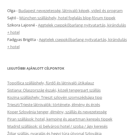
Olga
-
Budapest nevezetesség, látnivaló képek, videó és program
Sajtó
-
München szálláshely, hotel foglalás blog-fórum tippek
Szikora Lajosné
-
Aggtelek cseppkőbarlang nyitvatartás, kirándulás
+ hotel
Fadgyas Brigitta
-
Aggtelek cseppkőbarlang nyitvatartás, kirándulás
+ hotel
LEGUTÓBBI AJÁNLOTT CÉLPONTOK
Topolšica szálláshely, fürdő és látnivaló útikalauz
Sistiana: Olaszország északi, közeli tengerpart szállás
Kozina szálláshely: Trieszt szlovén szomszédsága tipp
Trieszt/Trieste látnivalók: története, élmény és érzés
Koper Szlovénia tenger, élmény, szállás és nevezetesség
Piran szállások: hotel, kemping és apartman keresés tippek
Madrid szállások: jó belvárosi hotel / szoba / ágy keresés
Ždiar szállás, nyaralás és hegyi túra útvonal Szlovákia