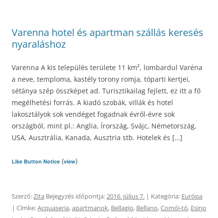
Varenna hotel és apartman szállás keresés
nyaraláshoz
Varenna A kis település területe 11 km², lombardul Varéna
a neve, temploma, kastély torony romja, tóparti kertjei,
sétánya szép összképet ad. Turisztikailag fejlett, ez itt a fő
megélhetési forrás. A kiadó szobák, villák és hotel
lakosztályok sok vendéget fogadnak évről-évre sok
országból, mint pl.: Anglia, Írország, Svájc, Németország,
USA, Ausztrália, Kanada, Ausztria stb. Hotelek és […]
(
)
Like Button Notice
view
Szerző:
Zita
Bejegyzés időpontja:
2016. július 7.
| Kategória:
Európa
| Címke:
Acquaseria
,
apartmanok
,
Bellagio
,
Bellano
,
Comói-tó
,
Esino