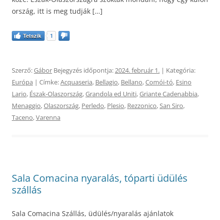
ország, itt is meg tudják […]
Tetszik
1
Szerző:
Gábor
Bejegyzés időpontja:
2024. február 1.
| Kategória:
Európa
| Címke:
Acquaseria
,
Bellagio
,
Bellano
,
Comói-tó
,
Esino
Lario
,
Észak-Olaszország
,
Grandola ed Uniti
,
Griante Cadenabbia
,
Menaggio
,
Olaszország
,
Perledo
,
Plesio
,
Rezzonico
,
San Siro
,
Taceno
,
Varenna
Sala Comacina nyaralás, tóparti üdülés
szállás
Sala Comacina Szállás, üdülés/nyaralás ajánlatok