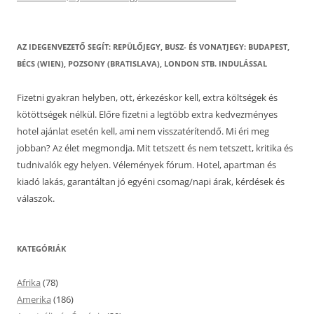
AZ IDEGENVEZETŐ SEGÍT: REPÜLŐJEGY, BUSZ- ÉS VONATJEGY: BUDAPEST,
BÉCS (WIEN), POZSONY (BRATISLAVA), LONDON STB. INDULÁSSAL
Fizetni gyakran helyben, ott, érkezéskor kell, extra költségek és
kötöttségek nélkül. Előre fizetni a legtöbb extra kedvezményes
hotel ajánlat esetén kell, ami nem visszatérítendő. Mi éri meg
jobban? Az élet megmondja. Mit tetszett és nem tetszett, kritika és
tudnivalók egy helyen. Vélemények fórum. Hotel, apartman és
kiadó lakás, garantáltan jó egyéni csomag/napi árak, kérdések és
válaszok.
KATEGÓRIÁK
Afrika
(78)
Amerika
(186)