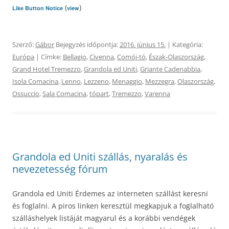
(
)
Like Button Notice
view
Szerző:
Gábor
Bejegyzés időpontja:
2016. június 15.
| Kategória:
Európa
| Címke:
Bellagio
,
Civenna
,
Comói-tó
,
Észak-Olaszország
,
Grand Hotel Tremezzo
,
Grandola ed Uniti
,
Griante Cadenabbia
,
Isola Comacina
,
Lenno
,
Lezzeno
,
Menaggio
,
Mezzegra
,
Olaszország
,
Ossuccio
,
Sala Comacina
,
tópart
,
Tremezzo
,
Varenna
Grandola ed Uniti szállás, nyaralás és
nevezetesség fórum
Grandola ed Uniti Érdemes az interneten szállást keresni
és foglalni. A piros linken keresztül megkapjuk a foglalható
szálláshelyek listáját magyarul és a korábbi vendégek