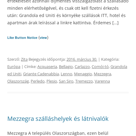
értékeléseit azonnali díjmentes visszaigazolást a szállásadó
minden elérhetőségével, és csak ott kell fizetni érkezés
után: Grandola ed Uniti és környéke szállások ITT, hotel és
apartman árak leírással a linkre kattintva. Érdemes […]
(
)
Like Button Notice
view
Szerző:
Zita
Bejegyzés időpontja:
2016. március 30.
| Kategória:
Európa
| Címke:
Acquaseria
,
Bellagio
,
Carlazzo
,
Comói-tó
,
Grandola
ed Uniti
,
Griante Cadenabbia
,
Lenno
,
Menaggio
,
Mezzegra
,
Olaszország
,
Perledo
,
Plesio
,
San Siro
,
Tremezzo
,
Varenna
Mezzegra szálláshelyek és látnivalók
Mezzegra A település Olaszországban, ezen belül