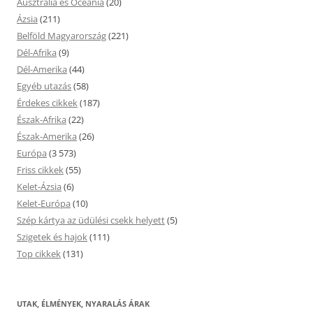
Ausztrália és Óceánia
(20)
Ázsia
(211)
Belföld Magyarország
(221)
Dél-Afrika
(9)
Dél-Amerika
(44)
Egyéb utazás
(58)
Érdekes cikkek
(187)
Észak-Afrika
(22)
Észak-Amerika
(26)
Európa
(3 573)
Friss cikkek
(55)
Kelet-Ázsia
(6)
Kelet-Európa
(10)
Szép kártya az üdülési csekk helyett
(5)
Szigetek és hajok
(111)
Top cikkek
(131)
UTAK, ÉLMÉNYEK, NYARALÁS ÁRAK