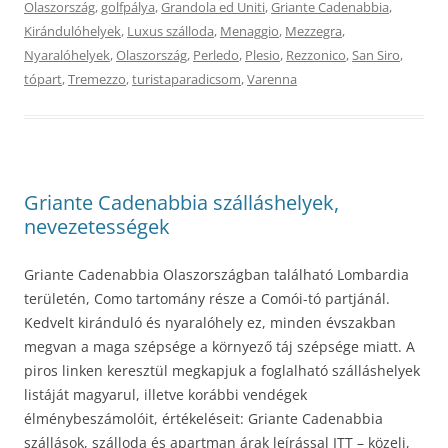
Olaszország
,
golfpálya
,
Grandola ed Uniti
,
Griante Cadenabbia
,
Kirándulóhelyek
,
Luxus szálloda
,
Menaggio
,
Mezzegra
,
Nyaralóhelyek
,
Olaszország
,
Perledo
,
Plesio
,
Rezzonico
,
San Siro
,
tópart
,
Tremezzo
,
turistaparadicsom
,
Varenna
Griante Cadenabbia szálláshelyek,
nevezetességek
Griante Cadenabbia Olaszországban található Lombardia
területén, Como tartomány része a Comói-tó partjánál.
Kedvelt kiránduló és nyaralóhely ez, minden évszakban
megvan a maga szépsége a környező táj szépsége miatt. A
piros linken keresztül megkapjuk a foglalható szálláshelyek
listáját magyarul, illetve korábbi vendégek
élménybeszámolóit, értékeléseit: Griante Cadenabbia
szállások, szálloda és apartman árak leírással ITT – közeli,