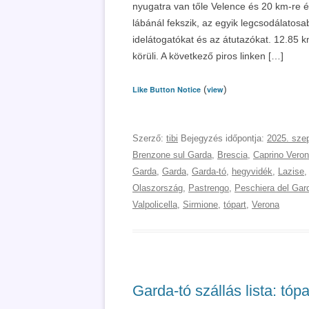
nyugatra van tőle Velence és 20 km-re é
lábánál fekszik, az egyik legcsodálatosa
idelátogatókat és az átutazókat. 12.85 
körüli. A következő piros linken […]
(
)
Like Button Notice
view
Szerző:
tibi
Bejegyzés időpontja:
2025. sze
Brenzone sul Garda
,
Brescia
,
Caprino Vero
Garda
,
Garda
,
Garda-tó
,
hegyvidék
,
Lazise
Olaszország
,
Pastrengo
,
Peschiera del Gar
Valpolicella
,
Sirmione
,
tópart
,
Verona
Garda-tó szállás lista: tóp