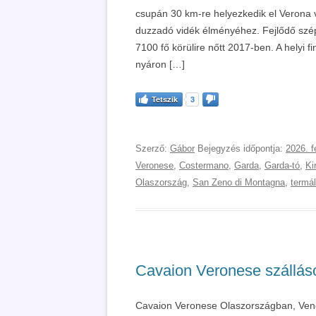
csupán 30 km-re helyezkedik el Verona 
duzzadó vidék élményéhez. Fejlődő szép 
7100 fő körülire nőtt 2017-ben. A helyi
nyáron […]
Tetszik
3
Szerző:
Gábor
Bejegyzés időpontja:
2026. f
Veronese
,
Costermano
,
Garda
,
Garda-tó
,
Ki
Olaszország
,
San Zeno di Montagna
,
termál
Cavaion Veronese szálláso
Cavaion Veronese Olaszországban, Vene