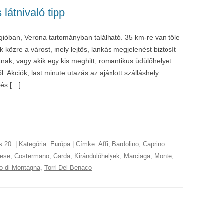
látnivaló tipp
óban, Verona tartományban található. 35 km-re van tőle
közre a várost, mely lejtős, lankás megjelenést biztosít
knak, vagy akik egy kis meghitt, romantikus üdülőhelyet
. Akciók, last minute utazás az ajánlott szálláshely
 és […]
s 20.
| Kategória:
Európa
| Címke:
Affi
,
Bardolino
,
Caprino
nese
,
Costermano
,
Garda
,
Kirándulóhelyek
,
Marciaga
,
Monte
,
o di Montagna
,
Torri Del Benaco