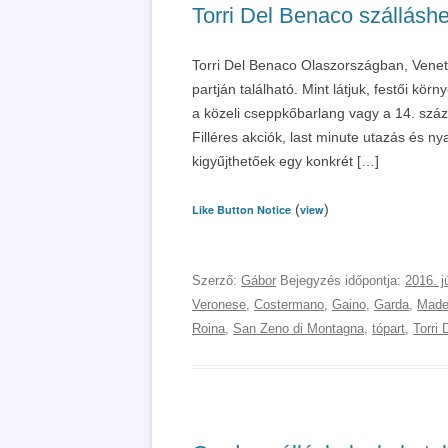
Torri Del Benaco szálláshe
Torri Del Benaco Olaszországban, Venet
partján található. Mint látjuk, festői kör
a közeli cseppkőbarlang vagy a 14. szá
Filléres akciók, last minute utazás és ny
kigyűjthetőek egy konkrét […]
(
)
Like Button Notice
view
Szerző:
Gábor
Bejegyzés időpontja:
2016. j
Veronese
,
Costermano
,
Gaino
,
Garda
,
Made
Roina
,
San Zeno di Montagna
,
tópart
,
Torri