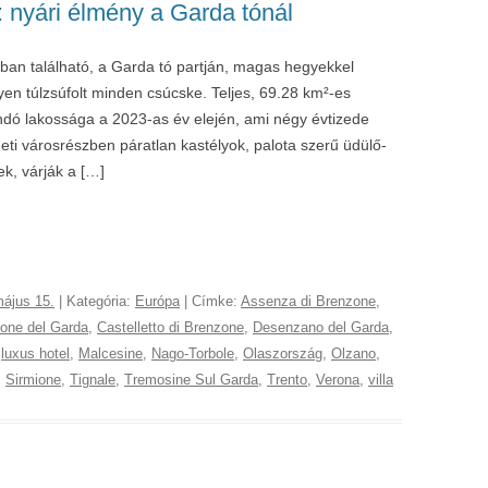
: nyári élmény a Garda tónál
ban található, a Garda tó partján, magas hegyekkel
yen túlzsúfolt minden csúcske. Teljes, 69.28 km²-es
andó lakossága a 2023-as év elején, ami négy évtizede
neti városrészben páratlan kastélyok, palota szerű üdülő-
k, várják a […]
május 15.
| Kategória:
Európa
| Címke:
Assenza di Brenzone
,
one del Garda
,
Castelletto di Brenzone
,
Desenzano del Garda
,
,
luxus hotel
,
Malcesine
,
Nago-Torbole
,
Olaszország
,
Olzano
,
,
Sirmione
,
Tignale
,
Tremosine Sul Garda
,
Trento
,
Verona
,
villa