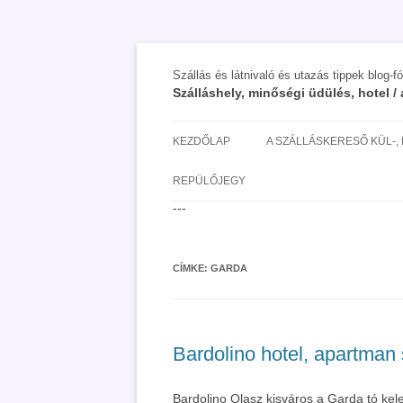
Szállás és látnivaló és utazás tippek blog-f
Szálláshely, minőségi üdülés, hotel 
KEZDŐLAP
A SZÁLLÁSKERESŐ KÜL-,
SAN MARINO SZÁLLÁSOK 
REPÜLŐJEGY
UTAZÁS OLCSÓBBAN 2018
---
CÍMKE:
GARDA
Bardolino hotel, apartman 
Bardolino Olasz kisváros a Garda tó kelet