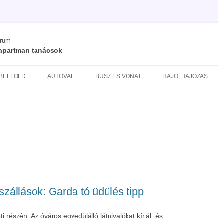
órum
/ apartman tanácsok
Kilépés
a
 BELFÖLD
AUTÓVAL
BUSZ ÉS VONAT
HAJÓ, HAJÓZÁS
tartalomba
ÉS
szállások: Garda tó üdülés tipp
i részén. Az óváros egyedülálló látnivalókat kínál, és