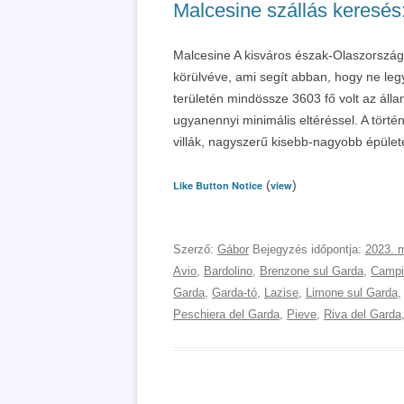
Malcesine szállás keresés
Malcesine A kisváros észak-Olaszország
körülvéve, ami segít abban, hogy ne leg
területén mindössze 3603 fő volt az áll
ugyanennyi minimális eltéréssel. A törté
villák, nagyszerű kisebb-nagyobb épülete
(
)
Like Button Notice
view
Szerző:
Gábor
Bejegyzés időpontja:
2023. 
Avio
,
Bardolino
,
Brenzone sul Garda
,
Campi
Garda
,
Garda-tó
,
Lazise
,
Limone sul Garda
Peschiera del Garda
,
Pieve
,
Riva del Garda