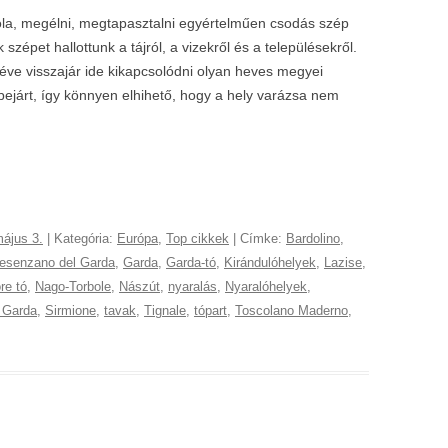
óla, megélni, megtapasztalni egyértelműen csodás szép
 szépet hallottunk a tájról, a vizekről és a településekről.
éve visszajár ide kikapcsolódni olyan heves megyei
bejárt, így könnyen elhihető, hogy a hely varázsa nem
ájus 3.
| Kategória:
Európa
,
Top cikkek
| Címke:
Bardolino
,
esenzano del Garda
,
Garda
,
Garda-tó
,
Kirándulóhelyek
,
Lazise
,
re tó
,
Nago-Torbole
,
Nászút
,
nyaralás
,
Nyaralóhelyek
,
l Garda
,
Sirmione
,
tavak
,
Tignale
,
tópart
,
Toscolano Maderno
,