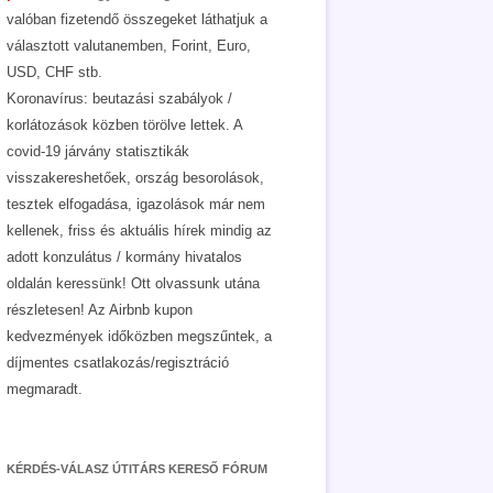
valóban fizetendő összegeket láthatjuk a
választott valutanemben, Forint, Euro,
USD, CHF stb.
Koronavírus: beutazási szabályok /
korlátozások közben törölve lettek. A
covid-19 járvány statisztikák
visszakereshetőek, ország besorolások,
tesztek elfogadása, igazolások már nem
kellenek, friss és aktuális hírek mindig az
adott konzulátus / kormány hivatalos
oldalán keressünk! Ott olvassunk utána
részletesen! Az Airbnb kupon
kedvezmények időközben megszűntek, a
díjmentes csatlakozás/regisztráció
megmaradt.
KÉRDÉS-VÁLASZ ÚTITÁRS KERESŐ FÓRUM