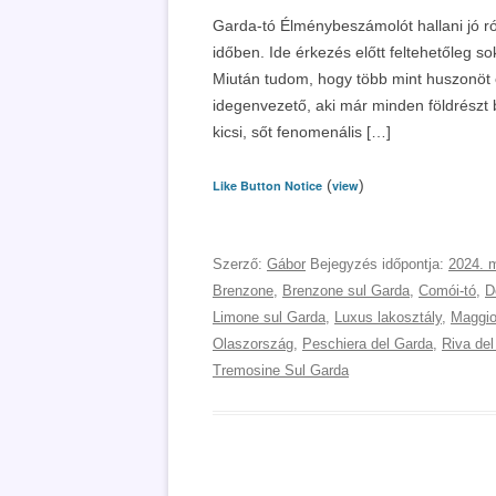
Garda-tó Élménybeszámolót hallani jó r
időben. Ide érkezés előtt feltehetőleg sok
Miután tudom, hogy több mint huszonöt 
idegenvezető, aki már minden földrészt 
kicsi, sőt fenomenális […]
(
)
Like Button Notice
view
Szerző:
Gábor
Bejegyzés időpontja:
2024. m
Brenzone
,
Brenzone sul Garda
,
Comói-tó
,
D
Limone sul Garda
,
Luxus lakosztály
,
Maggio
Olaszország
,
Peschiera del Garda
,
Riva de
Tremosine Sul Garda