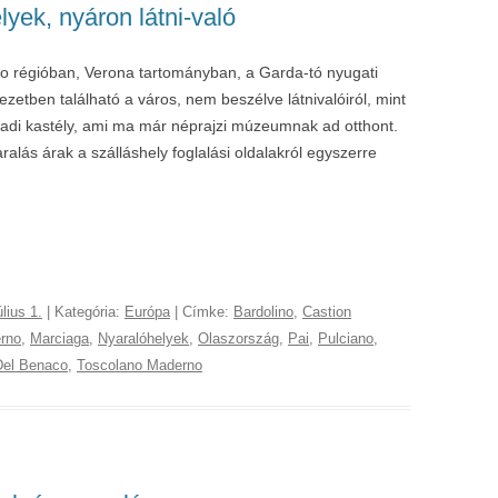
lyek, nyáron látni-való
o régióban, Verona tartományban, a Garda-tó nyugati
nyezetben található a város, nem beszélve látnivalóiról, mint
zadi kastély, ami ma már néprajzi múzeumnak ad otthont.
aralás árak a szálláshely foglalási oldalakról egyszerre
úlius 1.
| Kategória:
Európa
| Címke:
Bardolino
,
Castion
rno
,
Marciaga
,
Nyaralóhelyek
,
Olaszország
,
Pai
,
Pulciano
,
 Del Benaco
,
Toscolano Maderno