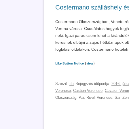
Costermano szálláshely és 
Costermano Olaszországban, Veneto régi
Verona városa. Csodálatos hegyek fogják 
neki. Igazi paradicsom lehet a kiránduló
keresnek elbújni a zajos hétköznapok elől
foglalási oldalakon: Costermano hotelek
(
)
Like Button Notice
view
Szerző:
tibi
Bejegyzés időpontja:
2016. júliu
Veronese
,
Castion Veronese
,
Cavaion Vero
Olaszország
,
Pai
,
Rivoli Veronese
,
San Zen