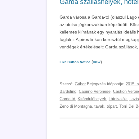
Garda szálláshelyek, hote
Garda városa a Garda-tó (olaszul Lago 
az utolsó jégkorszakban képződött. Kös
kellemes klímának egy nyaralás ideális h
foglalni. A piros linken keresztül megkap
vendégek értékeléseit: Garda szállások,
(
)
Like Button Notice
view
Szerző:
Gábor
Bejegyzés időpontja:
2015. 
Bardolino
,
Caprino Veronese
,
Castion Veron
Garda-tó
,
Kirándulóhelyek
,
Látnivalók
,
Lazi
Zeno di Montagna
,
tavak
,
tópart
,
Torri Del 