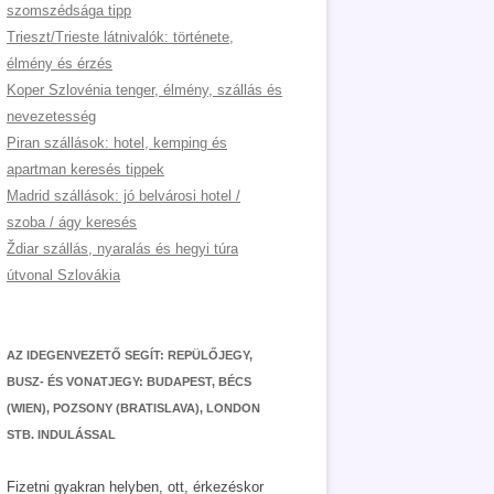
szomszédsága tipp
Trieszt/Trieste látnivalók: története,
élmény és érzés
Koper Szlovénia tenger, élmény, szállás és
nevezetesség
Piran szállások: hotel, kemping és
apartman keresés tippek
Madrid szállások: jó belvárosi hotel /
szoba / ágy keresés
Ždiar szállás, nyaralás és hegyi túra
útvonal Szlovákia
AZ IDEGENVEZETŐ SEGÍT: REPÜLŐJEGY,
BUSZ- ÉS VONATJEGY: BUDAPEST, BÉCS
(WIEN), POZSONY (BRATISLAVA), LONDON
STB. INDULÁSSAL
Fizetni gyakran helyben, ott, érkezéskor