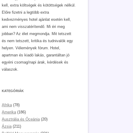
kell, extra költségek és kötöttségek nélkül.
Előre fizetni a legtöbb extra
kedvezményes hotel ajánlat esetén kell,
ami nem visszatérítendő. Mi éri meg
jobban? Az élet megmondja. Mit tetszett
és nem tetszett, kritika és tudnivalók egy
helyen. Vélemények fórum. Hotel,
apartman és kiadó lakás, garantáltan jó
egyéni csomag/napi árak, kérdések és
válaszok.
KATEGÓRIÁK
Afrika
(78)
Amerika
(186)
Ausztrália és Óceánia
(20)
Ázsia
(211)