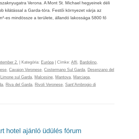
szaknyugatra Verona. A Mont St. Michael hegyeinek déli
bb kilátással a Garda-tóra. Festői környezet várja az
km²-es mindössze a területe, állandó lakossága 5800 fő
ptember 2.
| Kategória:
Európa
| Címke:
Affi
,
Bardolino
,
nese
,
Cavaion Veronese
,
Costermano Sul Garda
,
Desenzano del
,
Limone sul Garda
,
Malcesine
,
Mantova
,
Marciaga
,
da
,
Riva del Garda
,
Rivoli Veronese
,
SantʼAmbrogio di
art hotel ajánló üdülés fórum