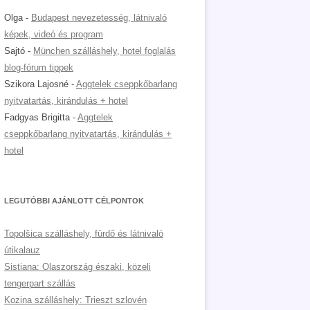
Olga
-
Budapest nevezetesség, látnivaló
képek, videó és program
Sajtó
-
München szálláshely, hotel foglalás
blog-fórum tippek
Szikora Lajosné
-
Aggtelek cseppkőbarlang
nyitvatartás, kirándulás + hotel
Fadgyas Brigitta
-
Aggtelek
cseppkőbarlang nyitvatartás, kirándulás +
hotel
LEGUTÓBBI AJÁNLOTT CÉLPONTOK
Topolšica szálláshely, fürdő és látnivaló
útikalauz
Sistiana: Olaszország északi, közeli
tengerpart szállás
Kozina szálláshely: Trieszt szlovén