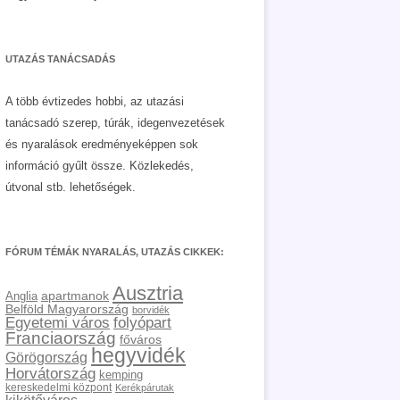
UTAZÁS TANÁCSADÁS
A több évtizedes hobbi, az utazási
tanácsadó szerep, túrák, idegenvezetések
és nyaralások eredményeképpen sok
információ gyűlt össze. Közlekedés,
útvonal stb. lehetőségek.
FÓRUM TÉMÁK NYARALÁS, UTAZÁS CIKKEK:
Ausztria
apartmanok
Anglia
Belföld Magyarország
borvidék
Egyetemi város
folyópart
Franciaország
főváros
hegyvidék
Görögország
Horvátország
kemping
kereskedelmi központ
Kerékpárutak