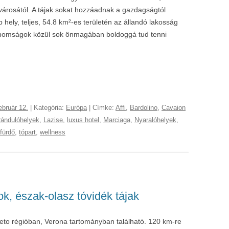
városától. A tájak sokat hozzáadnak a gazdagságtól
hely, teljes, 54.8 km²-es területén az állandó lakosság
 finomságok közül sok önmagában boldoggá tud tenni
ebruár 12.
| Kategória:
Európa
| Címke:
Affi
,
Bardolino
,
Cavaion
rándulóhelyek
,
Lazise
,
luxus hotel
,
Marciaga
,
Nyaralóhelyek
,
fürdő
,
tópart
,
wellness
k, észak-olasz tóvidék tájak
to régióban, Verona tartományban található. 120 km-re