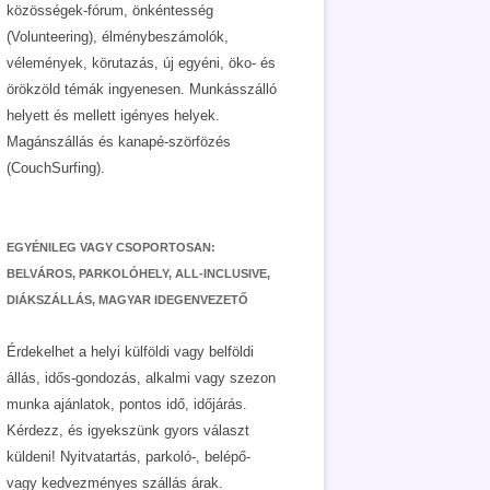
közösségek-fórum, önkéntesség
(Volunteering), élménybeszámolók,
vélemények, körutazás, új egyéni, öko- és
örökzöld témák ingyenesen. Munkásszálló
helyett és mellett igényes helyek.
Magánszállás és kanapé-szörfözés
(CouchSurfing).
EGYÉNILEG VAGY CSOPORTOSAN:
BELVÁROS, PARKOLÓHELY, ALL-INCLUSIVE,
DIÁKSZÁLLÁS, MAGYAR IDEGENVEZETŐ
Érdekelhet a helyi külföldi vagy belföldi
állás, idős-gondozás, alkalmi vagy szezon
munka ajánlatok, pontos idő, időjárás.
Kérdezz, és igyekszünk gyors választ
küldeni! Nyitvatartás, parkoló-, belépő-
vagy kedvezményes szállás árak.