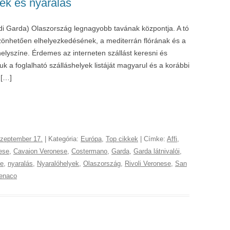
lek és nyaralás
di Garda) Olaszország legnagyobb tavának központja. A tó
zönhetően elhelyezkedésének, a mediterrán flórának és a
elyszíne. Érdemes az interneten szállást keresni és
juk a foglalható szálláshelyek listáját magyarul és a korábbi
 […]
szeptember 17.
| Kategória:
Európa
,
Top cikkek
| Címke:
Affi
,
ese
,
Cavaion Veronese
,
Costermano
,
Garda
,
Garda látnivalói
,
se
,
nyaralás
,
Nyaralóhelyek
,
Olaszország
,
Rivoli Veronese
,
San
Benaco