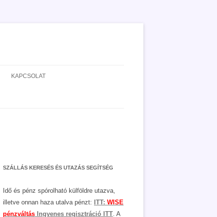
KAPCSOLAT
ADATVÉDELEM
JOGNYILATKOZAT
MÉDIAAJÁNLAT
SZÁLLÁS KERESÉS ÉS UTAZÁS SEGÍTSÉG
Idő és pénz spórolható külföldre utazva,
illetve onnan haza utalva pénzt:
ITT:
WISE
pénzváltás
Ingyenes regisztráció ITT
. A