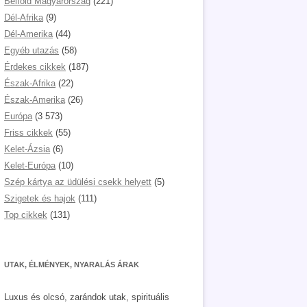
Belföld Magyarország
(221)
Dél-Afrika
(9)
Dél-Amerika
(44)
Egyéb utazás
(58)
Érdekes cikkek
(187)
Észak-Afrika
(22)
Észak-Amerika
(26)
Európa
(3 573)
Friss cikkek
(55)
Kelet-Ázsia
(6)
Kelet-Európa
(10)
Szép kártya az üdülési csekk helyett
(5)
Szigetek és hajok
(111)
Top cikkek
(131)
UTAK, ÉLMÉNYEK, NYARALÁS ÁRAK
Luxus és olcsó, zarándok utak, spirituális