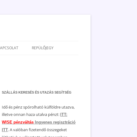
KAPCSOLAT
REPÜLŐJEGY
ADATVÉDELEM
JOGNYILATKOZAT
MÉDIAAJÁNLAT
SZÁLLÁS KERESÉS ÉS UTAZÁS SEGÍTSÉG
Idő és pénz spórolható külföldre utazva,
illetve onnan haza utalva pénzt:
ITT:
WISE pénzváltás
Ingyenes regisztráció
. A valóban fizetendő összegeket
ITT