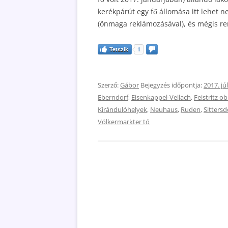
kerékpárút egy fő állomása itt lehet n
(önmaga reklámozásával), és mégis re
Tetszik
1
Szerző:
Gábor
Bejegyzés időpontja:
2017. júl
Eberndorf
,
Eisenkappel-Vellach
,
Feistritz o
Kirándulóhelyek
,
Neuhaus
,
Ruden
,
Sittersd
Völkermarkter tó