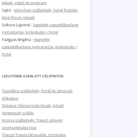
képek, videó és program
Sajtó
-
München szálláshely, hotel foglalás
blog-fórum tippek
Szikora Lajosné
-
Aggtelek cseppkőbarlang
nyitvatartás, kirándulás + hotel
Fadgyas Brigitta
-
Aggtelek
cseppkőbarlang nyitvatartás, kirándulás +
hotel
LEGUTÓBBI AJÁNLOTT CÉLPONTOK
Topolšica szálláshely, fürdő és látnivaló
útikalauz
Sistiana: Olaszország északi, közeli
tengerpart szállás
Kozina szálláshely: Trieszt szlovén
szomszédsága tipp
Trieszt/Trieste látnivalók: története,