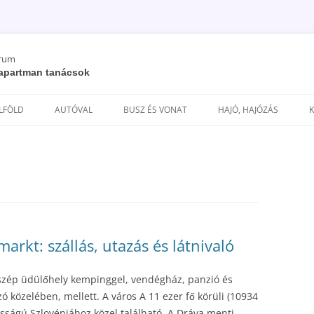
órum
/ apartman tanácsok
Kilépés
a
ELFÖLD
AUTÓVAL
BUSZ ÉS VONAT
HAJÓ, HAJÓZÁS
tartalomba
arkt: szállás, utazás és látnivaló
 szép üdülőhely kempinggel, vendégház, panzió és
 közelében, mellett. A város A 11 ezer fő körüli (10934
osságú Szlovéniához közel található. A Dráva menti