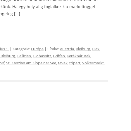
ekünk. Ha egy hely alig foglalkozik a marketinggel
ngeteg […]
ius 1.
| Kategória:
Európa
| Címke:
Ausztria
,
Bleiburg
,
Diex
,
b Bleiburg
,
Gallizien
,
Globasnitz
,
Griffen
,
Kerékpárutak
,
orf
,
St. Kanzian am Klopeiner See
,
tavak
,
tópart
,
Völkermarkt
,