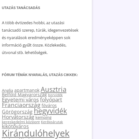
UTAZÁS TANÁCSADÁS
A több évtizedes hobbi, az utazási
tanácsadó szerep, túrák, idegenvezetések
és nyaralások eredményeképpen sok
információ gyűlt össze. Közlekedés,
útvonal stb. lehetőségek.
FÓRUM TÉMÁK NYARALÁS, UTAZÁS CIKKEK:
Ausztria
apartmanok
Anglia
Belföld Magyarország
borvidék
Egyetemi város
folyópart
Franciaország
főváros
hegyvidék
Görögország
Horvátország
kemping
kereskedelmi központ
Kerékpárutak
kikötőváros
Kirándulóhelyek