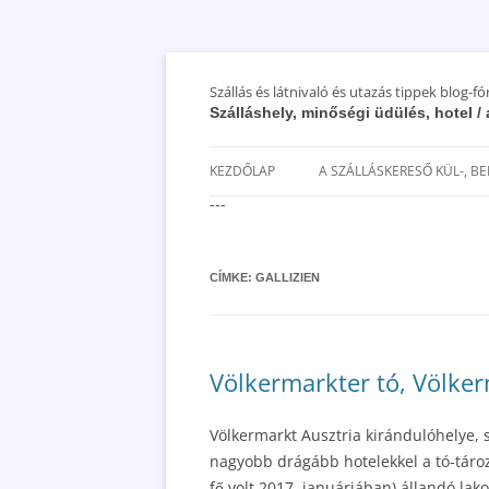
Szállás és látnivaló és utazás tippek blog-f
Szálláshely, minőségi üdülés, hotel 
KEZDŐLAP
A SZÁLLÁSKERESŐ KÜL-, B
---
SAN MARINO SZÁLLÁSOK ÉS
UTAZÁS OLCSÓBBAN 2018
CÍMKE:
GALLIZIEN
Völkermarkter tó, Völkerm
Völkermarkt Ausztria kirándulóhelye,
nagyobb drágább hotelekkel a tó-tározó
fő volt 2017. januárjában) állandó lak