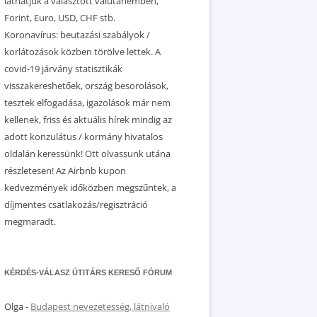
láthatjuk a választott valutanemben,
Forint, Euro, USD, CHF stb.
Koronavírus: beutazási szabályok /
korlátozások közben törölve lettek. A
covid-19 járvány statisztikák
visszakereshetőek, ország besorolások,
tesztek elfogadása, igazolások már nem
kellenek, friss és aktuális hírek mindig az
adott konzulátus / kormány hivatalos
oldalán keressünk! Ott olvassunk utána
részletesen! Az Airbnb kupon
kedvezmények időközben megszűntek, a
díjmentes csatlakozás/regisztráció
megmaradt.
KÉRDÉS-VÁLASZ ÚTITÁRS KERESŐ FÓRUM
Olga
-
Budapest nevezetesség, látnivaló