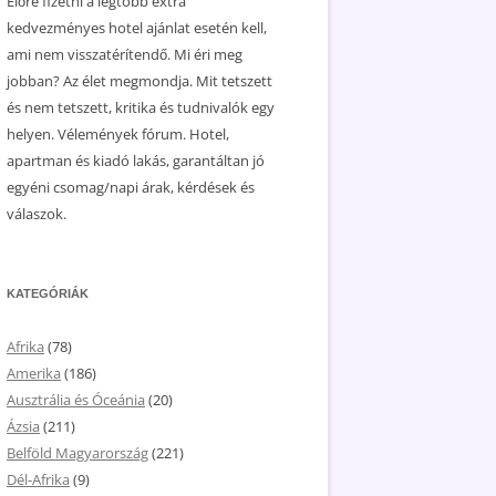
Előre fizetni a legtöbb extra
kedvezményes hotel ajánlat esetén kell,
ami nem visszatérítendő. Mi éri meg
jobban? Az élet megmondja. Mit tetszett
és nem tetszett, kritika és tudnivalók egy
helyen. Vélemények fórum. Hotel,
apartman és kiadó lakás, garantáltan jó
egyéni csomag/napi árak, kérdések és
válaszok.
KATEGÓRIÁK
Afrika
(78)
Amerika
(186)
Ausztrália és Óceánia
(20)
Ázsia
(211)
Belföld Magyarország
(221)
Dél-Afrika
(9)