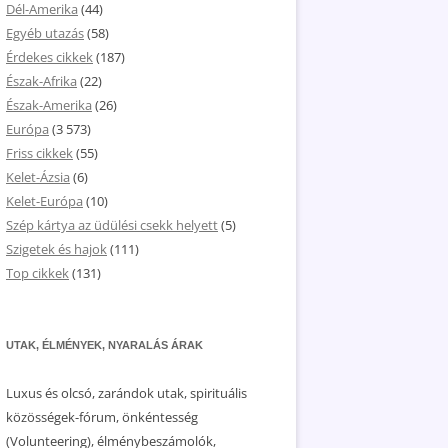
Dél-Amerika
(44)
Egyéb utazás
(58)
Érdekes cikkek
(187)
Észak-Afrika
(22)
Észak-Amerika
(26)
Európa
(3 573)
Friss cikkek
(55)
Kelet-Ázsia
(6)
Kelet-Európa
(10)
Szép kártya az üdülési csekk helyett
(5)
Szigetek és hajok
(111)
Top cikkek
(131)
UTAK, ÉLMÉNYEK, NYARALÁS ÁRAK
Luxus és olcsó, zarándok utak, spirituális
közösségek-fórum, önkéntesség
(Volunteering), élménybeszámolók,