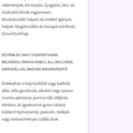
vélemények, körutazás, új egyéni, öko- és
örökzöld témák ingyenesen.
Munkásszálló helyett és mellett igényes
helyek. Magánszállás és kanapé-szörfözés
(CouchSurfing).
EGYÉNILEG VAGY CSOPORTOSAN:
BELVÁROS, PARKOLÓHELY, ALL-INCLUSIVE,
DIÁKSZÁLLÁS, MAGYAR IDEGENVEZETŐ
Érdekelhet a helyi külföldi vagy belföldi
állás, idős-gondozás, alkalmi vagy szezon
munka ajánlatok, pontos idő, időjárás.
Kérdezz, és igyekszünk gyors választ
küldeni! Nyitvatartás, parkoló-, belépő-
vagy kedvezményes szállás árak.