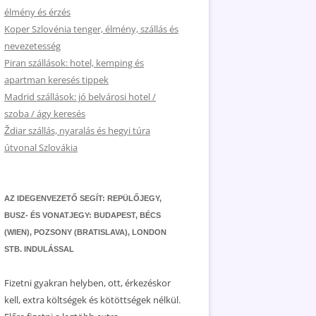
élmény és érzés
Koper Szlovénia tenger, élmény, szállás és
nevezetesség
Piran szállások: hotel, kemping és
apartman keresés tippek
Madrid szállások: jó belvárosi hotel /
szoba / ágy keresés
Ždiar szállás, nyaralás és hegyi túra
útvonal Szlovákia
AZ IDEGENVEZETŐ SEGÍT: REPÜLŐJEGY,
BUSZ- ÉS VONATJEGY: BUDAPEST, BÉCS
(WIEN), POZSONY (BRATISLAVA), LONDON
STB. INDULÁSSAL
Fizetni gyakran helyben, ott, érkezéskor
kell, extra költségek és kötöttségek nélkül.