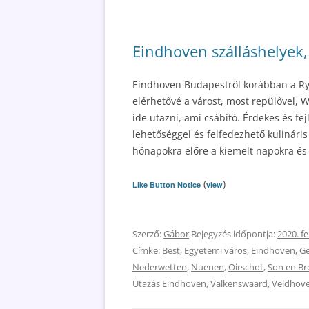
Eindhoven szálláshelyek,
Eindhoven Budapestről korábban a Rya
elérhetővé a várost, most repülővel, 
ide utazni, ami csábító. Érdekes és fe
lehetőséggel és felfedezhető kulináris
hónapokra előre a kiemelt napokra és 
(
)
Like Button Notice
view
Szerző:
Gábor
Bejegyzés időpontja:
2020. f
Címke:
Best
,
Egyetemi város
,
Eindhoven
,
Ge
Nederwetten
,
Nuenen
,
Oirschot
,
Son en Br
Utazás Eindhoven
,
Valkenswaard
,
Veldhov