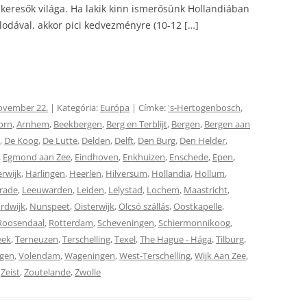
keresők világa. Ha lakik kinn ismerősünk Hollandiában
lodával, akkor pici kedvezményre (10-12 […]
ovember 22.
| Kategória:
Európa
| Címke:
's-Hertogenbosch
,
orn
,
Arnhem
,
Beekbergen
,
Berg en Terblijt
,
Bergen
,
Bergen aan
,
De Koog
,
De Lutte
,
Delden
,
Delft
,
Den Burg
,
Den Helder
,
,
Egmond aan Zee
,
Eindhoven
,
Enkhuizen
,
Enschede
,
Epen
,
rwijk
,
Harlingen
,
Heerlen
,
Hilversum
,
Hollandia
,
Hollum
,
rade
,
Leeuwarden
,
Leiden
,
Lelystad
,
Lochem
,
Maastricht
,
rdwijk
,
Nunspeet
,
Oisterwijk
,
Olcsó szállás
,
Oostkapelle
,
Roosendaal
,
Rotterdam
,
Scheveningen
,
Schiermonnikoog
,
eek
,
Terneuzen
,
Terschelling
,
Texel
,
The Hague - Hága
,
Tilburg
,
ngen
,
Volendam
,
Wageningen
,
West-Terschelling
,
Wijk Aan Zee
,
,
Zeist
,
Zoutelande
,
Zwolle