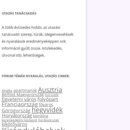
UTAZÁS TANÁCSADÁS
A több évtizedes hobbi, az utazási
tanácsadó szerep, túrák, idegenvezetések
és nyaralások eredményeképpen sok
információ gyűlt össze. Közlekedés,
útvonal stb. lehetőségek.
FÓRUM TÉMÁK NYARALÁS, UTAZÁS CIKKEK:
Ausztria
apartmanok
Anglia
Belföld Magyarország
borvidék
Egyetemi város
folyópart
Franciaország
főváros
hegyvidék
Görögország
Horvátország
kemping
kereskedelmi központ
Kerékpárutak
kikötőváros