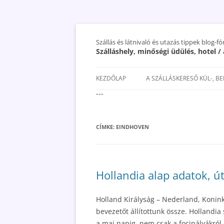
Szállás és látnivaló és utazás tippek blog-f
Szálláshely, minőségi üdülés, hotel 
KEZDŐLAP
A SZÁLLÁSKERESŐ KÜL-, B
---
SAN MARINO SZÁLLÁSOK ÉS
UTAZÁS OLCSÓBBAN 2018
CÍMKE:
EINDHOVEN
Hollandia alap adatok, ú
Holland Királyság – Nederland, Konin
bevezetőt állítottunk össze. Hollandi
a mai napig, nem csak a focipályákról 