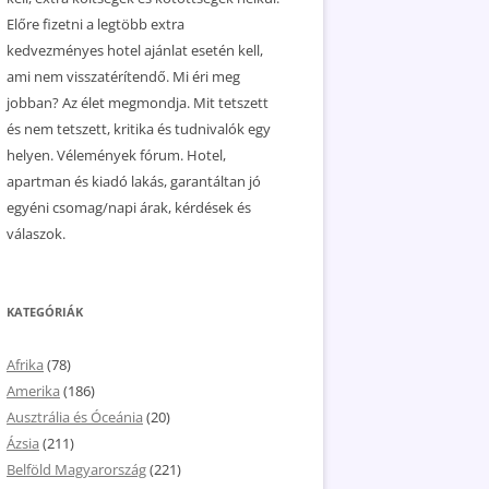
Előre fizetni a legtöbb extra
kedvezményes hotel ajánlat esetén kell,
ami nem visszatérítendő. Mi éri meg
jobban? Az élet megmondja. Mit tetszett
és nem tetszett, kritika és tudnivalók egy
helyen. Vélemények fórum. Hotel,
apartman és kiadó lakás, garantáltan jó
egyéni csomag/napi árak, kérdések és
válaszok.
KATEGÓRIÁK
Afrika
(78)
Amerika
(186)
Ausztrália és Óceánia
(20)
Ázsia
(211)
Belföld Magyarország
(221)