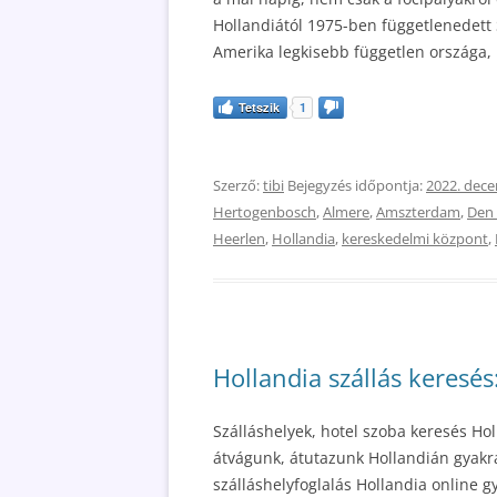
Hollandiától 1975-ben függetlenedett 
Amerika legkisebb független országa, 
Tetszik
1
Szerző:
tibi
Bejegyzés időpontja:
2022. dece
Hertogenbosch
,
Almere
,
Amszterdam
,
Den
Heerlen
,
Hollandia
,
kereskedelmi központ
,
Hollandia szállás keresé
Szálláshelyek, hotel szoba keresés Hol
átvágunk, átutazunk Hollandián gyakr
szálláshelyfoglalás Hollandia online g