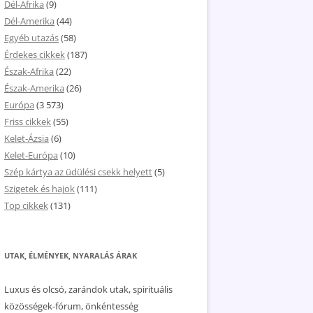
Dél-Afrika
(9)
Dél-Amerika
(44)
Egyéb utazás
(58)
Érdekes cikkek
(187)
Észak-Afrika
(22)
Észak-Amerika
(26)
Európa
(3 573)
Friss cikkek
(55)
Kelet-Ázsia
(6)
Kelet-Európa
(10)
Szép kártya az üdülési csekk helyett
(5)
Szigetek és hajok
(111)
Top cikkek
(131)
UTAK, ÉLMÉNYEK, NYARALÁS ÁRAK
Luxus és olcsó, zarándok utak, spirituális
közösségek-fórum, önkéntesség