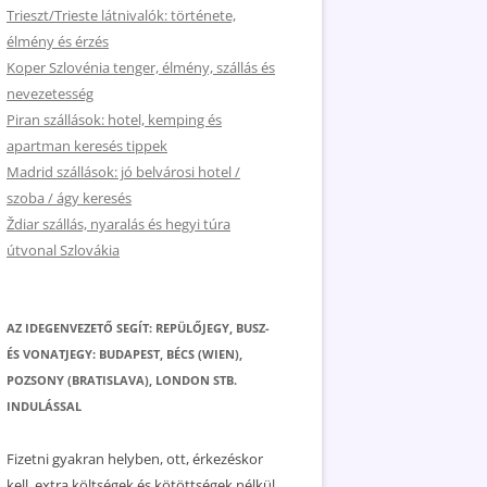
Trieszt/Trieste látnivalók: története,
élmény és érzés
Koper Szlovénia tenger, élmény, szállás és
nevezetesség
Piran szállások: hotel, kemping és
apartman keresés tippek
Madrid szállások: jó belvárosi hotel /
szoba / ágy keresés
Ždiar szállás, nyaralás és hegyi túra
útvonal Szlovákia
AZ IDEGENVEZETŐ SEGÍT: REPÜLŐJEGY, BUSZ-
ÉS VONATJEGY: BUDAPEST, BÉCS (WIEN),
POZSONY (BRATISLAVA), LONDON STB.
INDULÁSSAL
Fizetni gyakran helyben, ott, érkezéskor
kell, extra költségek és kötöttségek nélkül.