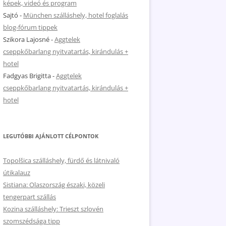
képek, videó és program
Sajtó
-
München szálláshely, hotel foglalás
blog-fórum tippek
Szikora Lajosné
-
Aggtelek
cseppkőbarlang nyitvatartás, kirándulás +
hotel
Fadgyas Brigitta
-
Aggtelek
cseppkőbarlang nyitvatartás, kirándulás +
hotel
LEGUTÓBBI AJÁNLOTT CÉLPONTOK
Topolšica szálláshely, fürdő és látnivaló
útikalauz
Sistiana: Olaszország északi, közeli
tengerpart szállás
Kozina szálláshely: Trieszt szlovén
szomszédsága tipp