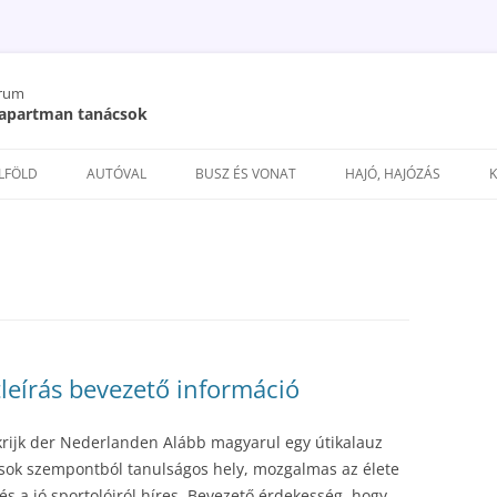
órum
/ apartman tanácsok
Kilépés
a
ELFÖLD
AUTÓVAL
BUSZ ÉS VONAT
HAJÓ, HAJÓZÁS
tartalomba
tleírás bevezető információ
krijk der Nederlanden Alább magyarul egy útikalauz
a sok szempontból tanulságos hely, mozgalmas az élete
és a jó sportolóiról híres. Bevezető érdekesség, hogy