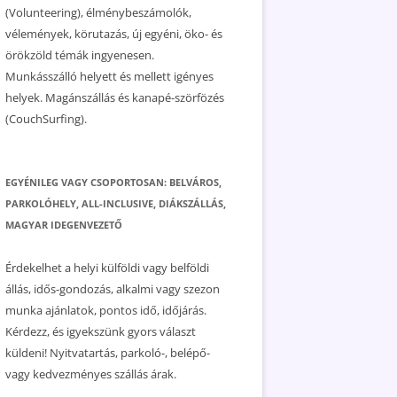
(Volunteering), élménybeszámolók,
vélemények, körutazás, új egyéni, öko- és
örökzöld témák ingyenesen.
Munkásszálló helyett és mellett igényes
helyek. Magánszállás és kanapé-szörfözés
(CouchSurfing).
EGYÉNILEG VAGY CSOPORTOSAN: BELVÁROS,
PARKOLÓHELY, ALL-INCLUSIVE, DIÁKSZÁLLÁS,
MAGYAR IDEGENVEZETŐ
Érdekelhet a helyi külföldi vagy belföldi
állás, idős-gondozás, alkalmi vagy szezon
munka ajánlatok, pontos idő, időjárás.
Kérdezz, és igyekszünk gyors választ
küldeni! Nyitvatartás, parkoló-, belépő-
vagy kedvezményes szállás árak.