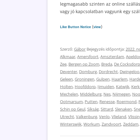
legmagasabb szinten az online szállás
vagy jó kapcsolatban vagyunk egy szál
(
)
Like Button Notice
view
Szerző:
Gábor
Bejegyzés időpontja:
2022. n
Alkmaar
,
Amersfoort
,
Amszterdam
,
Apeldo
Zee
,
Bergen op Zoom
,
Breda
,
De Cocksdorp
Deventer
,
Domburg
,
Dordrecht
,
Dwingeloo
Geleen
,
Groningen
,
Gulpen
,
Haarlem
,
Harde
Holten
,
Hoofddorp
,
Ijmuiden
,
Katwijk
,
Kerk
Mechelen
,
Middelburg
,
Nes
,
Nijmegen
,
Noo
Ootmarsum
,
Putten
,
Renesse
,
Roermond
,
Schin op Geul
,
Síkság
,
Sittard
,
Slenaken
,
Sn
Utrecht
,
Valkenburg
,
Venlo
,
Vlieland
,
Vlissi
Winterswijk
,
Workum
,
Zandvoort
,
Zeddam