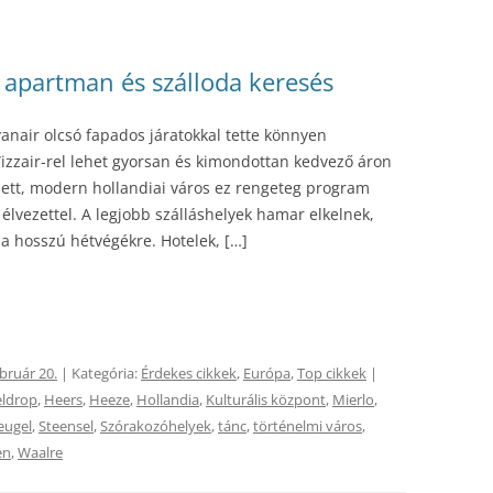
 apartman és szálloda keresés
nair olcsó fapados járatokkal tette könnyen
Wizzair-rel lehet gyorsan és kimondottan kedvező áron
jlett, modern hollandiai város ez rengeteg program
 élvezettel. A legjobb szálláshelyek hamar elkelnek,
a hosszú hétvégékre. Hotelek, […]
ebruár 20.
| Kategória:
Érdekes cikkek
,
Európa
,
Top cikkek
|
ldrop
,
Heers
,
Heeze
,
Hollandia
,
Kulturális központ
,
Mierlo
,
eugel
,
Steensel
,
Szórakozóhelyek
,
tánc
,
történelmi város
,
en
,
Waalre