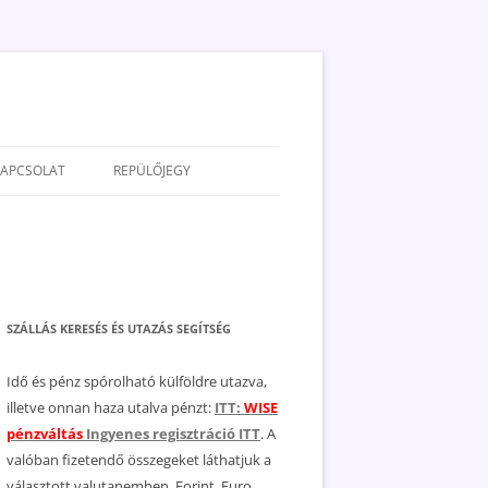
KAPCSOLAT
REPÜLŐJEGY
ADATVÉDELEM
JOGNYILATKOZAT
MÉDIAAJÁNLAT
SZÁLLÁS KERESÉS ÉS UTAZÁS SEGÍTSÉG
Idő és pénz spórolható külföldre utazva,
illetve onnan haza utalva pénzt:
ITT:
WISE
pénzváltás
Ingyenes regisztráció ITT
. A
valóban fizetendő összegeket láthatjuk a
választott valutanemben, Forint, Euro,