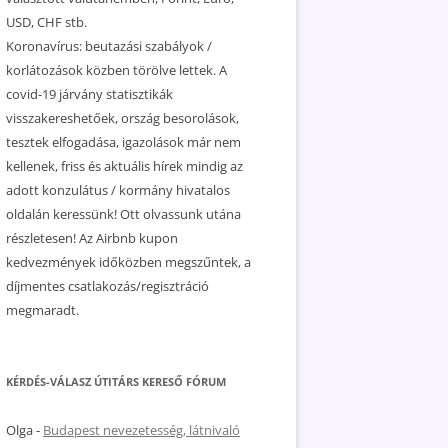
USD, CHF stb.
Koronavírus: beutazási szabályok /
korlátozások közben törölve lettek. A
covid-19 járvány statisztikák
visszakereshetőek, ország besorolások,
tesztek elfogadása, igazolások már nem
kellenek, friss és aktuális hírek mindig az
adott konzulátus / kormány hivatalos
oldalán keressünk! Ott olvassunk utána
részletesen! Az Airbnb kupon
kedvezmények időközben megszűntek, a
díjmentes csatlakozás/regisztráció
megmaradt.
KÉRDÉS-VÁLASZ ÚTITÁRS KERESŐ FÓRUM
Olga
-
Budapest nevezetesség, látnivaló