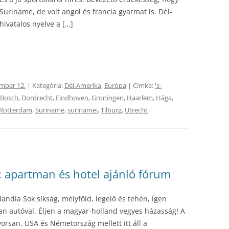
Suriname, de volt angol és francia gyarmat is. Dél-
hivatalos nyelve a […]
mber 12.
| Kategória:
Dél-Amerika
,
Európa
| Címke:
's-
 Bosch
,
Dordrecht
,
Eindhoven
,
Groningen
,
Haarlem
,
Hága
,
Rotterdam
,
Suriname
,
surinamei
,
Tilburg
,
Utrecht
s: apartman és hotel ajánló fórum
landia Sok síkság, mélyföld, legelő és tehén, igen
an autóval. Éljen a magyar-holland vegyes házasság! A
yorsan, USA és Németország mellett itt áll a