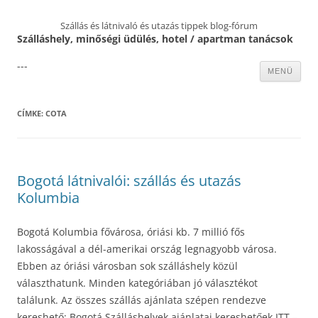
Szállás és látnivaló és utazás tippek blog-fórum
Szálláshely, minőségi üdülés, hotel / apartman tanácsok
---
Kilépés
MENÜ
a
tartalomba
CÍMKE:
COTA
Bogotá látnivalói: szállás és utazás
Kolumbia
Bogotá Kolumbia fővárosa, óriási kb. 7 millió fős
lakosságával a dél-amerikai ország legnagyobb városa.
Ebben az óriási városban sok szálláshely közül
választhatunk. Minden kategóriában jó választékot
találunk. Az összes szállás ajánlata szépen rendezve
kereshető: Bogotá Szálláshelyek ajánlatai kereshetőek ITT –