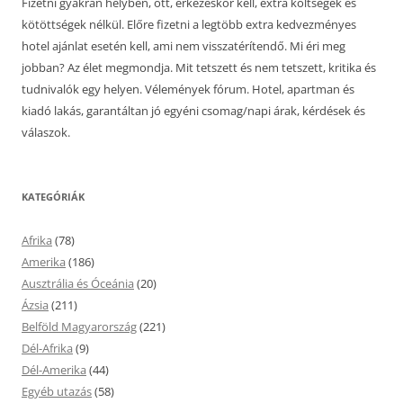
Fizetni gyakran helyben, ott, érkezéskor kell, extra költségek és
kötöttségek nélkül. Előre fizetni a legtöbb extra kedvezményes
hotel ajánlat esetén kell, ami nem visszatérítendő. Mi éri meg
jobban? Az élet megmondja. Mit tetszett és nem tetszett, kritika és
tudnivalók egy helyen. Vélemények fórum. Hotel, apartman és
kiadó lakás, garantáltan jó egyéni csomag/napi árak, kérdések és
válaszok.
KATEGÓRIÁK
Afrika
(78)
Amerika
(186)
Ausztrália és Óceánia
(20)
Ázsia
(211)
Belföld Magyarország
(221)
Dél-Afrika
(9)
Dél-Amerika
(44)
Egyéb utazás
(58)