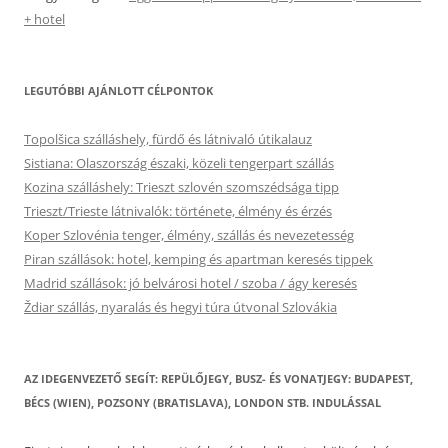
+ hotel
LEGUTÓBBI AJÁNLOTT CÉLPONTOK
Topolšica szálláshely, fürdő és látnivaló útikalauz
Sistiana: Olaszország északi, közeli tengerpart szállás
Kozina szálláshely: Trieszt szlovén szomszédsága tipp
Trieszt/Trieste látnivalók: története, élmény és érzés
Koper Szlovénia tenger, élmény, szállás és nevezetesség
Piran szállások: hotel, kemping és apartman keresés tippek
Madrid szállások: jó belvárosi hotel / szoba / ágy keresés
Ždiar szállás, nyaralás és hegyi túra útvonal Szlovákia
AZ IDEGENVEZETŐ SEGÍT: REPÜLŐJEGY, BUSZ- ÉS VONATJEGY: BUDAPEST,
BÉCS (WIEN), POZSONY (BRATISLAVA), LONDON STB. INDULÁSSAL