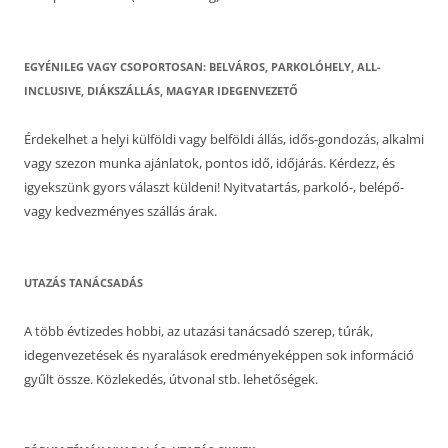
EGYÉNILEG VAGY CSOPORTOSAN: BELVÁROS, PARKOLÓHELY, ALL-
INCLUSIVE, DIÁKSZÁLLÁS, MAGYAR IDEGENVEZETŐ
Érdekelhet a helyi külföldi vagy belföldi állás, idős-gondozás, alkalmi
vagy szezon munka ajánlatok, pontos idő, időjárás. Kérdezz, és
igyekszünk gyors választ küldeni! Nyitvatartás, parkoló-, belépő-
vagy kedvezményes szállás árak.
UTAZÁS TANÁCSADÁS
A több évtizedes hobbi, az utazási tanácsadó szerep, túrák,
idegenvezetések és nyaralások eredményeképpen sok információ
gyűlt össze. Közlekedés, útvonal stb. lehetőségek.