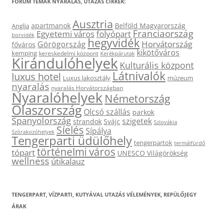
FÓRUM TÉMÁK NYARALÁS, UTAZÁS CIKKEK:
Ausztria
apartmanok
Belföld Magyarország
Anglia
Franciaország
Egyetemi város
folyópart
borvidék
hegyvidék
Horvátország
Görögország
főváros
kikötőváros
kemping
kereskedelmi központ
Kerékpárutak
Kirándulóhelyek
Kulturális központ
Látnivalók
luxus hotel
Luxus lakosztály
múzeum
nyaralás
nyaralás Horvátországban
Nyaralóhelyek
Németország
Olaszország
Olcsó szállás
parkok
Spanyolország
szigetek
strandok
Svájc
Szlovákia
Síelés
Sípálya
Szórakozóhelyek
Tengerparti üdülőhely
tengerpartok
termálfürdő
történelmi város
tópart
UNESCO Világörökség
wellness
útikalauz
TENGERPART, VÍZPARTI, KUTYÁVAL UTAZÁS VÉLEMÉNYEK, REPÜLŐJEGY
ÁRAK