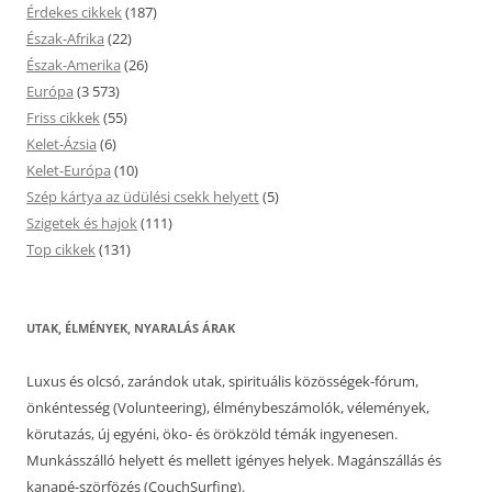
Érdekes cikkek
(187)
Észak-Afrika
(22)
Észak-Amerika
(26)
Európa
(3 573)
Friss cikkek
(55)
Kelet-Ázsia
(6)
Kelet-Európa
(10)
Szép kártya az üdülési csekk helyett
(5)
Szigetek és hajok
(111)
Top cikkek
(131)
UTAK, ÉLMÉNYEK, NYARALÁS ÁRAK
Luxus és olcsó, zarándok utak, spirituális közösségek-fórum,
önkéntesség (Volunteering), élménybeszámolók, vélemények,
körutazás, új egyéni, öko- és örökzöld témák ingyenesen.
Munkásszálló helyett és mellett igényes helyek. Magánszállás és
kanapé-szörfözés (CouchSurfing).