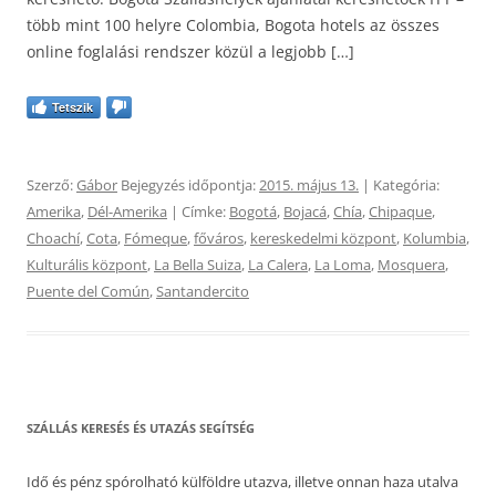
több mint 100 helyre Colombia, Bogota hotels az összes
online foglalási rendszer közül a legjobb […]
Tetszik
Szerző:
Gábor
Bejegyzés időpontja:
2015. május 13.
| Kategória:
Amerika
,
Dél-Amerika
| Címke:
Bogotá
,
Bojacá
,
Chía
,
Chipaque
,
Choachí
,
Cota
,
Fómeque
,
főváros
,
kereskedelmi központ
,
Kolumbia
,
Kulturális központ
,
La Bella Suiza
,
La Calera
,
La Loma
,
Mosquera
,
Puente del Común
,
Santandercito
SZÁLLÁS KERESÉS ÉS UTAZÁS SEGÍTSÉG
Idő és pénz spórolható külföldre utazva, illetve onnan haza utalva