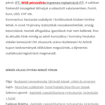
pénzt:
ITT:
WISE pénzváltás
Ingyenes regisztráció ITT
. A valóban
fizetendő összegeket láthatjuk a választott valutanemben, Forint,
Euro, USD, CHF stb.
Koronavírus: beutazási szabályok / korlátozások közben törölve
lettek. A covid-19 járvány statisztikák visszakereshetőek, ország
besorolások, tesztek elfogadása, igazolások már nem kellenek, friss
és aktuális hírek mindig az adott konzulátus / kormány hivatalos
oldalán keressünk! Ott olvassunk utána részletesen! Az Airbnb
kupon kedvezmények időközben megszűntek, a díjmentes
csatlakozás/regisztráció megmaradt.
KÉRDÉS-VÁLASZ ÚTITÁRS KERESŐ FÓRUM
Olga
-
Budapest nevezetesség, látnivaló képek, videó és program
Sajtó
-
München szálláshely, hotel foglalás blog-fórum tippek
Szikora Lajosné
-
Aggtelek cseppkőbarlang nyitvatartás, kirándulás
+ hotel
Fadgyas Brigitta
-
Aggtelek cseppkőbarlang nyitvatartás, kirándulás