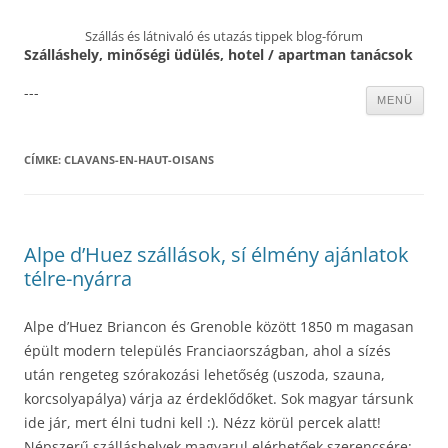
Szállás és látnivaló és utazás tippek blog-fórum
Szálláshely, minőségi üdülés, hotel / apartman tanácsok
---
Kilépés
MENÜ
a
tartalomba
CÍMKE:
CLAVANS-EN-HAUT-OISANS
Alpe d’Huez szállások, sí élmény ajánlatok
télre-nyárra
Alpe d’Huez Briancon és Grenoble között 1850 m magasan
épült modern település Franciaországban, ahol a sízés
után rengeteg szórakozási lehetőség (uszoda, szauna,
korcsolyapálya) várja az érdeklődőket. Sok magyar társunk
ide jár, mert élni tudni kell :). Nézz körül percek alatt!
Népszerű szálláshelyek magyarul elérhetőek szerencsére: