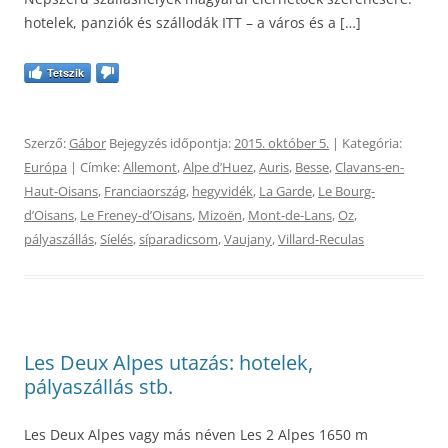
hotelek, panziók és szállodák ITT – a város és a […]
Tetszik
Szerző:
Gábor
Bejegyzés időpontja:
2015. október 5.
| Kategória:
Európa
| Címke:
Allemont
,
Alpe d’Huez
,
Auris
,
Besse
,
Clavans-en-
Haut-Oisans
,
Franciaország
,
hegyvidék
,
La Garde
,
Le Bourg-
dʼOisans
,
Le Freney-dʼOisans
,
Mizoën
,
Mont-de-Lans
,
Oz
,
pályaszállás
,
Síelés
,
síparadicsom
,
Vaujany
,
Villard-Reculas
Les Deux Alpes utazás: hotelek,
pályaszállás stb.
Les Deux Alpes vagy más néven Les 2 Alpes 1650 m