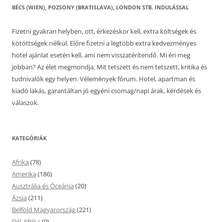
BÉCS (WIEN), POZSONY (BRATISLAVA), LONDON STB. INDULÁSSAL
Fizetni gyakran helyben, ott, érkezéskor kell, extra költségek és
kötöttségek nélkül. Előre fizetni a legtöbb extra kedvezményes
hotel ajánlat esetén kell, ami nem visszatérítendő. Mi éri meg
jobban? Az élet megmondja. Mit tetszett és nem tetszett, kritika és
tudnivalók egy helyen. Vélemények fórum. Hotel, apartman és
kiadó lakás, garantáltan jó egyéni csomag/napi árak, kérdések és
válaszok.
KATEGÓRIÁK
Afrika
(78)
Amerika
(186)
Ausztrália és Óceánia
(20)
Ázsia
(211)
Belföld Magyarország
(221)
Dél-Afrika
(9)