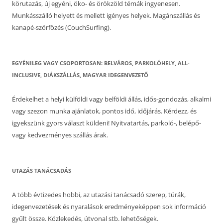
körutazás, új egyéni, öko- és örökzöld témák ingyenesen.
Munkásszálló helyett és mellett igényes helyek. Magánszállás és
kanapé-szörfözés (CouchSurfing).
EGYÉNILEG VAGY CSOPORTOSAN: BELVÁROS, PARKOLÓHELY, ALL-
INCLUSIVE, DIÁKSZÁLLÁS, MAGYAR IDEGENVEZETŐ
Érdekelhet a helyi külföldi vagy belföldi állás, idős-gondozás, alkalmi
vagy szezon munka ajánlatok, pontos idő, időjárás. Kérdezz, és
igyekszünk gyors választ küldeni! Nyitvatartás, parkoló-, belépő-
vagy kedvezményes szállás árak.
UTAZÁS TANÁCSADÁS
A több évtizedes hobbi, az utazási tanácsadó szerep, túrák,
idegenvezetések és nyaralások eredményeképpen sok információ
gyűlt össze. Közlekedés, útvonal stb. lehetőségek.