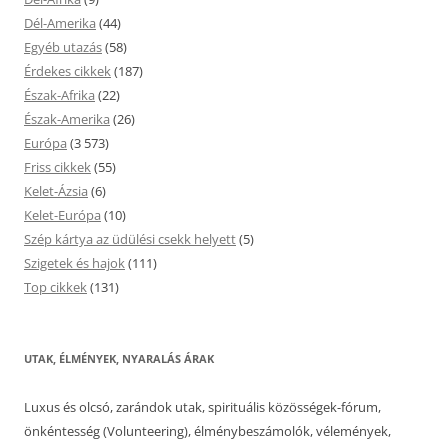
Dél-Amerika
(44)
Egyéb utazás
(58)
Érdekes cikkek
(187)
Észak-Afrika
(22)
Észak-Amerika
(26)
Európa
(3 573)
Friss cikkek
(55)
Kelet-Ázsia
(6)
Kelet-Európa
(10)
Szép kártya az üdülési csekk helyett
(5)
Szigetek és hajok
(111)
Top cikkek
(131)
UTAK, ÉLMÉNYEK, NYARALÁS ÁRAK
Luxus és olcsó, zarándok utak, spirituális közösségek-fórum,
önkéntesség (Volunteering), élménybeszámolók, vélemények,