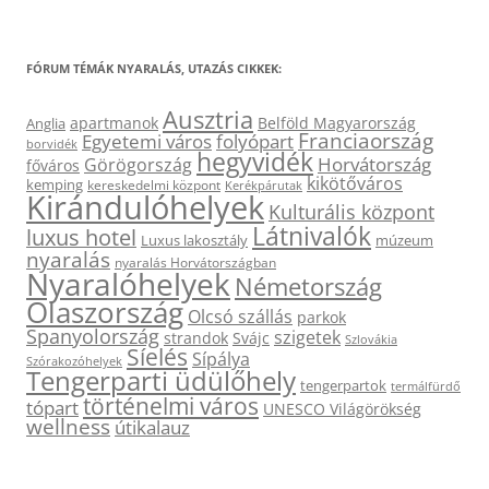
FÓRUM TÉMÁK NYARALÁS, UTAZÁS CIKKEK:
Ausztria
apartmanok
Belföld Magyarország
Anglia
Franciaország
Egyetemi város
folyópart
borvidék
hegyvidék
Horvátország
Görögország
főváros
kikötőváros
kemping
kereskedelmi központ
Kerékpárutak
Kirándulóhelyek
Kulturális központ
Látnivalók
luxus hotel
Luxus lakosztály
múzeum
nyaralás
nyaralás Horvátországban
Nyaralóhelyek
Németország
Olaszország
Olcsó szállás
parkok
Spanyolország
szigetek
strandok
Svájc
Szlovákia
Síelés
Sípálya
Szórakozóhelyek
Tengerparti üdülőhely
tengerpartok
termálfürdő
történelmi város
tópart
UNESCO Világörökség
wellness
útikalauz