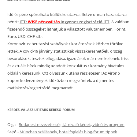
Idő és pénz spórolható külföldre utazva, illetve onnan haza utalva
pénzt:
ITT:
WISE pénzváltás
Ingyenes regisztráció ITT
. A valóban
fizetendő összegeket láthatjuk a választott valutanemben, Forint,
Euro, USD, CHF stb.
Koronavírus: beutazási szabályok / korlátozások közben törölve
lettek. A covid-19 járvány statisztikák visszakereshetőek, ország
besorolások, tesztek elfogadása, igazolások már nem kellenek, friss
és aktuális hírek mindig az adott konzulátus / kormány hivatalos
oldalán keressünk! Ott olvassunk utána részletesen! Az Airbnb
kupon kedvezmények időközben megszűntek, a díjmentes
csatlakozás/regisztráció megmaradt.
KÉRDÉS-VÁLASZ ÚTITÁRS KERESŐ FÓRUM
Olga
-
Budapest nevezetesség, látnivaló képek, videó és program
Sajtó
-
München szálláshely, hotel foglalás blog-fórum tippek