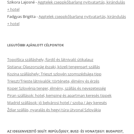
Szikora Lajosné
-
Aggtelek cseppkőbarlang nyitvatartás, kirándulás
+ hotel
Fadgyas Brigitta
-
Aggtelek cseppkőbarlang nyitvatartás, kirándulás
+ hotel
LEGUTÓBBI AJÁNLOTT CÉLPONTOK
Topolšica szálláshely, fürdő és látnivaló útikalauz
Sistiana: Olaszország északi, közeli tengerpart szállás
Kozina szálláshely: Trieszt szlovén szomszédsága tipp
Trieszt/Trieste látnivalók: története, élmény és érzés
Koper Szlovénia tenger, élmény, szállás és nevezetesség
Piran szállások: hotel, kemping és apartman keresés tippek
Madrid szállások: jó belvárosi hotel / szoba / ágy keresés
Ždiar szállás, nyaralás és hegyi túra útvonal Szlovákia
AZ IDEGENVEZETŐ SEGÍT: REPÜLŐJEGY, BUSZ- ÉS VONATJEGY: BUDAPEST,