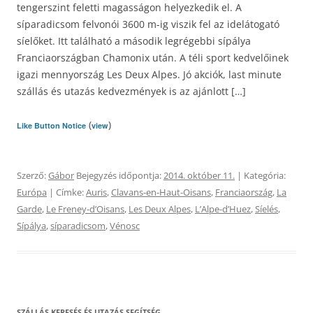
tengerszint feletti magasságon helyezkedik el. A
síparadicsom felvonói 3600 m-ig viszik fel az idelátogató
síelőket. Itt található a második legrégebbi sípálya
Franciaországban Chamonix után. A téli sport kedvelőinek
igazi mennyország Les Deux Alpes. Jó akciók, last minute
szállás és utazás kedvezmények is az ajánlott […]
(
)
Like Button Notice
view
Szerző:
Gábor
Bejegyzés időpontja:
2014. október 11.
| Kategória:
Európa
| Címke:
Auris
,
Clavans-en-Haut-Oisans
,
Franciaország
,
La
Garde
,
Le Freney-dʼOisans
,
Les Deux Alpes
,
LʼAlpe-dʼHuez
,
Síelés
,
Sípálya
,
síparadicsom
,
Vénosc
SZÁLLÁS KERESÉS ÉS UTAZÁS SEGÍTSÉG