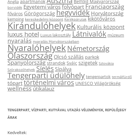
Ausztria
apartmanok
Belföld Magyarország
Anglia
Franciaország
Egyetemi város
folyópart
borvidék
hegyvidék
Horvátország
Görögország
főváros
kikötőváros
kemping
kereskedelmi központ
Kerékpárutak
Kirándulóhelyek
Kulturális központ
Látnivalók
luxus hotel
Luxus lakosztály
múzeum
nyaralás
nyaralás Horvátországban
Nyaralóhelyek
Németország
Olaszország
Olcsó szállás
parkok
Spanyolország
szigetek
strandok
Svájc
Szlovákia
Síelés
Sípálya
Szórakozóhelyek
Tengerparti üdülőhely
tengerpartok
termálfürdő
történelmi város
tópart
UNESCO Világörökség
wellness
útikalauz
TENGERPART, VÍZPARTI, KUTYÁVAL UTAZÁS VÉLEMÉNYEK, REPÜLŐJEGY
ÁRAK
Kedveltek: