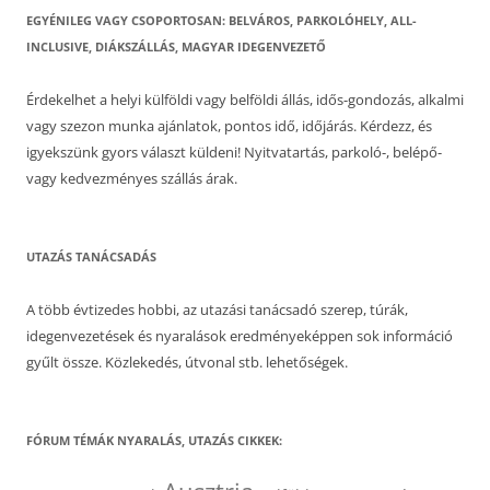
EGYÉNILEG VAGY CSOPORTOSAN: BELVÁROS, PARKOLÓHELY, ALL-
INCLUSIVE, DIÁKSZÁLLÁS, MAGYAR IDEGENVEZETŐ
Érdekelhet a helyi külföldi vagy belföldi állás, idős-gondozás, alkalmi
vagy szezon munka ajánlatok, pontos idő, időjárás. Kérdezz, és
igyekszünk gyors választ küldeni! Nyitvatartás, parkoló-, belépő-
vagy kedvezményes szállás árak.
UTAZÁS TANÁCSADÁS
A több évtizedes hobbi, az utazási tanácsadó szerep, túrák,
idegenvezetések és nyaralások eredményeképpen sok információ
gyűlt össze. Közlekedés, útvonal stb. lehetőségek.
FÓRUM TÉMÁK NYARALÁS, UTAZÁS CIKKEK: