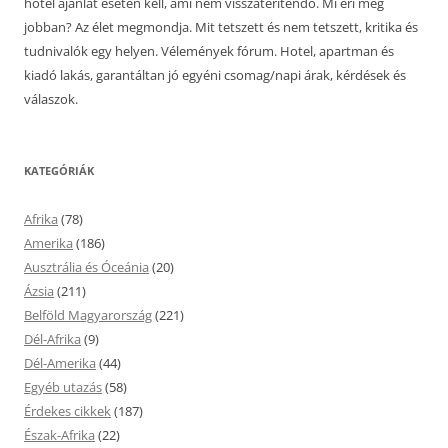
hotel ajánlat esetén kell, ami nem visszatérítendő. Mi éri meg
jobban? Az élet megmondja. Mit tetszett és nem tetszett, kritika és
tudnivalók egy helyen. Vélemények fórum. Hotel, apartman és
kiadó lakás, garantáltan jó egyéni csomag/napi árak, kérdések és
válaszok.
KATEGÓRIÁK
Afrika
(78)
Amerika
(186)
Ausztrália és Óceánia
(20)
Ázsia
(211)
Belföld Magyarország
(221)
Dél-Afrika
(9)
Dél-Amerika
(44)
Egyéb utazás
(58)
Érdekes cikkek
(187)
Észak-Afrika
(22)