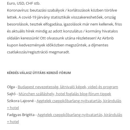
Euro, USD, CHF stb.
Koronavírus: beutazási szabályok / korlátozások közben törölve
lettek. A covid-19 járvány statisztikák visszakereshetőek, ország
besorolások, tesztek elfogadása, igazolások már nem kellenek, friss
és aktuális hírek mindig az adott konzulátus / kormány hivatalos
oldalán keressünk! Ott olvassunk utána részletesen! Az Airbnb
kupon kedvezmények időközben megszűntek, a díjmentes
csatlakozás/regisztráció megmaradt.
KÉRDÉS-VÁLASZ ÚTITÁRS KERESŐ FÓRUM
Olga
-
Budapest nevezetesség, látnivaló képek, videó és program
Sajtó
-
München szálláshely, hotel foglalás blog-fórum tippek
Szikora Lajosné
-
Aggtelek cseppkőbarlang nyitvatartás, kirándulás
+ hotel
Fadgyas Brigitta
-
Aggtelek cseppkőbarlang nyitvatartás, kirándulás
+ hotel