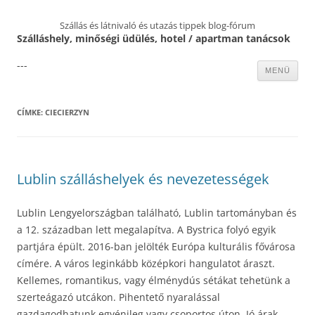
Szállás és látnivaló és utazás tippek blog-fórum
Szálláshely, minőségi üdülés, hotel / apartman tanácsok
---
Kilépés
MENÜ
a
tartalomba
CÍMKE:
CIECIERZYN
Lublin szálláshelyek és nevezetességek
Lublin Lengyelországban található, Lublin tartományban és
a 12. században lett megalapítva. A Bystrica folyó egyik
partjára épült. 2016-ban jelölték Európa kulturális fővárosa
címére. A város leginkább középkori hangulatot áraszt.
Kellemes, romantikus, vagy élménydús sétákat tehetünk a
szerteágazó utcákon. Pihentető nyaralással
gazdagodhatunk egyénileg vagy csoportos úton. Jó árak,