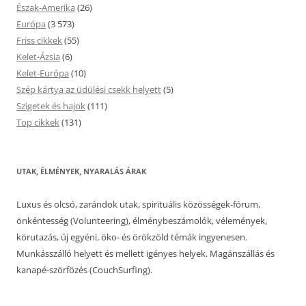
Észak-Amerika
(26)
Európa
(3 573)
Friss cikkek
(55)
Kelet-Ázsia
(6)
Kelet-Európa
(10)
Szép kártya az üdülési csekk helyett
(5)
Szigetek és hajok
(111)
Top cikkek
(131)
UTAK, ÉLMÉNYEK, NYARALÁS ÁRAK
Luxus és olcsó, zarándok utak, spirituális közösségek-fórum,
önkéntesség (Volunteering), élménybeszámolók, vélemények,
körutazás, új egyéni, öko- és örökzöld témák ingyenesen.
Munkásszálló helyett és mellett igényes helyek. Magánszállás és
kanapé-szörfözés (CouchSurfing).