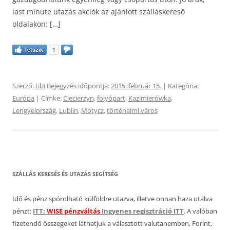
last minute utazás akciók az ajánlott szálláskereső
oldalakon: […]
Tetszik
1
Szerző:
tibi
Bejegyzés időpontja:
2015. február 15.
| Kategória:
Európa
| Címke:
Ciecierzyn
,
folyópart
,
Kazimierówka
,
Lengyelország
,
Lublin
,
Motycz
,
történelmi város
SZÁLLÁS KERESÉS ÉS UTAZÁS SEGÍTSÉG
Idő és pénz spórolható külföldre utazva, illetve onnan haza utalva
pénzt:
ITT:
WISE pénzváltás
Ingyenes regisztráció ITT
. A valóban
fizetendő összegeket láthatjuk a választott valutanemben, Forint,