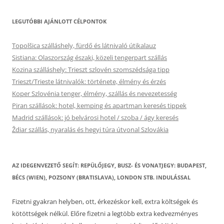
LEGUTÓBBI AJÁNLOTT CÉLPONTOK
Topolšica szálláshely, fürdő és látnivaló útikalauz
Sistiana: Olaszország északi, közeli tengerpart szállás
Kozina szálláshely: Trieszt szlovén szomszédsága tipp
Trieszt/Trieste látnivalók: története, élmény és érzés
Koper Szlovénia tenger, élmény, szállás és nevezetesség
Piran szállások: hotel, kemping és apartman keresés tippek
Madrid szállások: jó belvárosi hotel / szoba / ágy keresés
Ždiar szállás, nyaralás és hegyi túra útvonal Szlovákia
AZ IDEGENVEZETŐ SEGÍT: REPÜLŐJEGY, BUSZ- ÉS VONATJEGY: BUDAPEST,
BÉCS (WIEN), POZSONY (BRATISLAVA), LONDON STB. INDULÁSSAL
Fizetni gyakran helyben, ott, érkezéskor kell, extra költségek és
kötöttségek nélkül. Előre fizetni a legtöbb extra kedvezményes