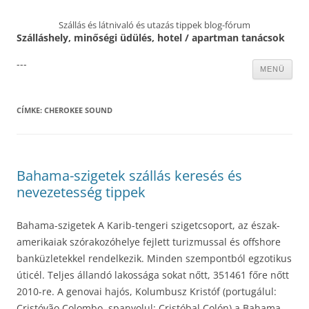
Szállás és látnivaló és utazás tippek blog-fórum
Szálláshely, minőségi üdülés, hotel / apartman tanácsok
---
Kilépés
MENÜ
a
tartalomba
CÍMKE:
CHEROKEE SOUND
Bahama-szigetek szállás keresés és
nevezetesség tippek
Bahama-szigetek A Karib-tengeri szigetcsoport, az észak-
amerikaiak szórakozóhelye fejlett turizmussal és offshore
banküzletekkel rendelkezik. Minden szempontból egzotikus
úticél. Teljes állandó lakossága sokat nőtt, 351461 főre nőtt
2010-re. A genovai hajós, Kolumbusz Kristóf (portugálul:
Cristóvão Colombo, spanyolul: Cristóbal Colón) a Bahama-