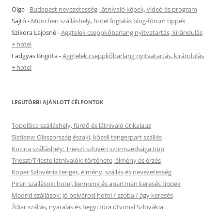
Olga
-
Budapest nevezetesség, látnivaló képek, videó és program
Sajtó
-
München szálláshely, hotel foglalás blog-fórum tippek
Szikora Lajosné
-
Aggtelek cseppkőbarlang nyitvatartás, kirándulás
+ hotel
Fadgyas Brigitta
-
Aggtelek cseppkőbarlang nyitvatartás, kirándulás
+ hotel
LEGUTÓBBI AJÁNLOTT CÉLPONTOK
Topolšica szálláshely, fürdő és látnivaló útikalauz
Sistiana: Olaszország északi, közeli tengerpart szállás
Kozina szálláshely: Trieszt szlovén szomszédsága tipp
Trieszt/Trieste látnivalók: története, élmény és érzés
Koper Szlovénia tenger, élmény, szállás és nevezetesség
Piran szállások: hotel, kemping és apartman keresés tippek
Madrid szállások: jó belvárosi hotel / szoba / ágy keresés
Ždiar szállás, nyaralás és hegyi túra útvonal Szlovákia