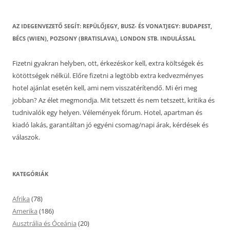
AZ IDEGENVEZETŐ SEGÍT: REPÜLŐJEGY, BUSZ- ÉS VONATJEGY: BUDAPEST,
BÉCS (WIEN), POZSONY (BRATISLAVA), LONDON STB. INDULÁSSAL
Fizetni gyakran helyben, ott, érkezéskor kell, extra költségek és
kötöttségek nélkül. Előre fizetni a legtöbb extra kedvezményes
hotel ajánlat esetén kell, ami nem visszatérítendő. Mi éri meg
jobban? Az élet megmondja. Mit tetszett és nem tetszett, kritika és
tudnivalók egy helyen. Vélemények fórum. Hotel, apartman és
kiadó lakás, garantáltan jó egyéni csomag/napi árak, kérdések és
válaszok.
KATEGÓRIÁK
Afrika
(78)
Amerika
(186)
Ausztrália és Óceánia
(20)