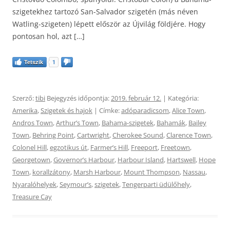
szigetekhez tartozó San-Salvador szigetén (más néven
Watling-szigeten) lépett először az Újvilág földjére. Hogy
pontosan hol, azt […]
Tetszik
1
Szerző:
tibi
Bejegyzés időpontja:
2019. február 12.
| Kategória:
Amerika
,
Szigetek és hajok
| Címke:
adóparadicsom
,
Alice Town
,
Andros Town
,
Arthurʼs Town
,
Bahama-szigetek
,
Bahamák
,
Bailey
Town
,
Behring Point
,
Cartwright
,
Cherokee Sound
,
Clarence Town
,
Colonel Hill
,
egzotikus út
,
Farmerʼs Hill
,
Freeport
,
Freetown
,
Georgetown
,
Governorʼs Harbour
,
Harbour Island
,
Hartswell
,
Hope
Town
,
korallzátony
,
Marsh Harbour
,
Mount Thompson
,
Nassau
,
Nyaralóhelyek
,
Seymourʼs
,
szigetek
,
Tengerparti üdülőhely
,
Treasure Cay