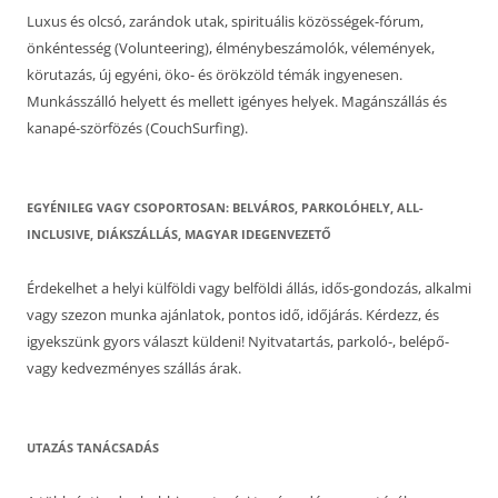
Luxus és olcsó, zarándok utak, spirituális közösségek-fórum,
önkéntesség (Volunteering), élménybeszámolók, vélemények,
körutazás, új egyéni, öko- és örökzöld témák ingyenesen.
Munkásszálló helyett és mellett igényes helyek. Magánszállás és
kanapé-szörfözés (CouchSurfing).
EGYÉNILEG VAGY CSOPORTOSAN: BELVÁROS, PARKOLÓHELY, ALL-
INCLUSIVE, DIÁKSZÁLLÁS, MAGYAR IDEGENVEZETŐ
Érdekelhet a helyi külföldi vagy belföldi állás, idős-gondozás, alkalmi
vagy szezon munka ajánlatok, pontos idő, időjárás. Kérdezz, és
igyekszünk gyors választ küldeni! Nyitvatartás, parkoló-, belépő-
vagy kedvezményes szállás árak.
UTAZÁS TANÁCSADÁS