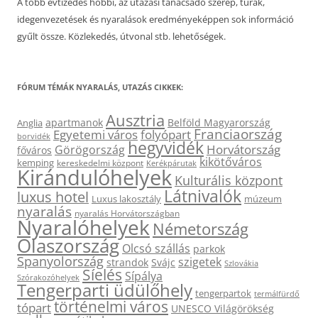
A több évtizedes hobbi, az utazási tanácsadó szerep, túrák,
idegenvezetések és nyaralások eredményeképpen sok információ
gyűlt össze. Közlekedés, útvonal stb. lehetőségek.
FÓRUM TÉMÁK NYARALÁS, UTAZÁS CIKKEK:
Ausztria
apartmanok
Belföld Magyarország
Anglia
Franciaország
Egyetemi város
folyópart
borvidék
hegyvidék
Horvátország
Görögország
főváros
kikötőváros
kemping
kereskedelmi központ
Kerékpárutak
Kirándulóhelyek
Kulturális központ
Látnivalók
luxus hotel
Luxus lakosztály
múzeum
nyaralás
nyaralás Horvátországban
Nyaralóhelyek
Németország
Olaszország
Olcsó szállás
parkok
Spanyolország
szigetek
strandok
Svájc
Szlovákia
Síelés
Sípálya
Szórakozóhelyek
Tengerparti üdülőhely
tengerpartok
termálfürdő
történelmi város
tópart
UNESCO Világörökség