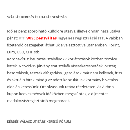
SZÁLLÁS KERESÉS ÉS UTAZÁS SEGÍTSÉG
Idő és pénz spórolható külföldre utazva, illetve onnan haza utalva
pénzt:
ITT:
WISE pénzváltás
Ingyenes regisztráció ITT
. A valóban
fizetendő összegeket láthatjuk a választott valutanemben, Forint,
Euro, USD, CHF stb.
Koronavírus: beutazási szabályok / korlátozások közben törölve
lettek. A covid-19 járvány statisztikák visszakereshetőek, ország
besorolások, tesztek elfogadása, igazolások már nem kellenek, friss
és aktuális hírek mindig az adott konzulátus / kormány hivatalos
oldalán keressünk! Ott olvassunk utána részletesen! Az Airbnb
kupon kedvezmények időközben megszűntek, a díjmentes
csatlakozás/regisztráció megmaradt.
KÉRDÉS-VÁLASZ ÚTITÁRS KERESŐ FÓRUM