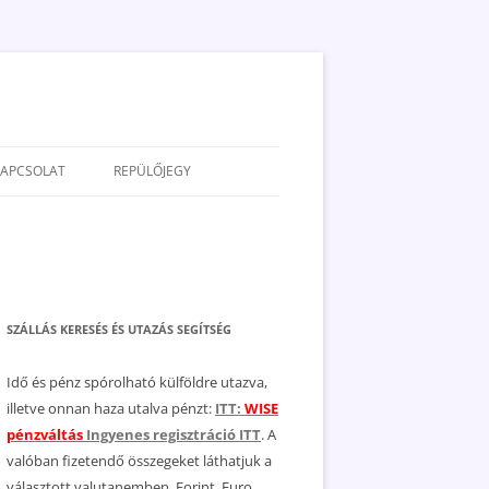
KAPCSOLAT
REPÜLŐJEGY
ADATVÉDELEM
JOGNYILATKOZAT
MÉDIAAJÁNLAT
SZÁLLÁS KERESÉS ÉS UTAZÁS SEGÍTSÉG
Idő és pénz spórolható külföldre utazva,
illetve onnan haza utalva pénzt:
ITT:
WISE
pénzváltás
Ingyenes regisztráció ITT
. A
valóban fizetendő összegeket láthatjuk a
választott valutanemben, Forint, Euro,