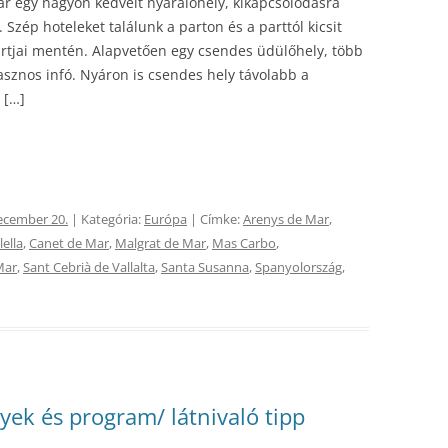
ar egy nagyon kedvelt nyaralóhely, kikapcsolódásra
zép hoteleket találunk a parton és a parttól kicsit
artjai mentén. Alapvetően egy csendes üdülőhely, több
asznos infó. Nyáron is csendes hely távolabb a
 […]
ecember 20.
| Kategória:
Európa
| Címke:
Arenys de Mar
,
lella
,
Canet de Mar
,
Malgrat de Mar
,
Mas Carbo
,
Mar
,
Sant Cebrià de Vallalta
,
Santa Susanna
,
Spanyolország
,
lyek és program/ látnivaló tipp