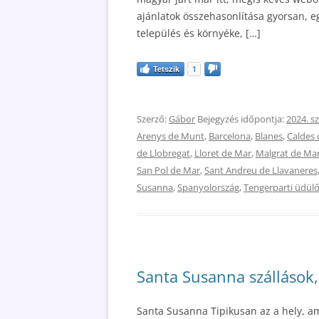
ajánlatok összehasonlítása gyorsan, eg
település és környéke, […]
Tetszik
1
Szerző:
Gábor
Bejegyzés időpontja:
2024. s
Arenys de Munt
,
Barcelona
,
Blanes
,
Caldes 
de Llobregat
,
Lloret de Mar
,
Malgrat de Ma
San Pol de Mar
,
Sant Andreu de Llavaneres
Susanna
,
Spanyolország
,
Tengerparti üdül
Santa Susanna szállások,
Santa Susanna Tipikusan az a hely, a