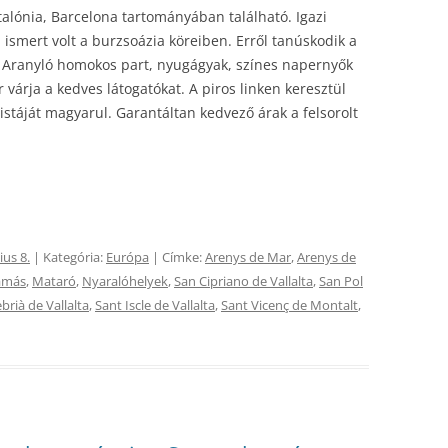
alónia, Barcelona tartományában található. Igazi
ismert volt a burzsoázia köreiben. Erről tanúskodik a
 Aranyló homokos part, nyugágyak, színes napernyők
várja a kedves látogatókat. A piros linken keresztül
istáját magyarul. Garantáltan kedvező árak a felsorolt
ius 8.
| Kategória:
Európa
| Címke:
Arenys de Mar
,
Arenys de
amás
,
Mataró
,
Nyaralóhelyek
,
San Cipriano de Vallalta
,
San Pol
brià de Vallalta
,
Sant Iscle de Vallalta
,
Sant Vicenç de Montalt
,