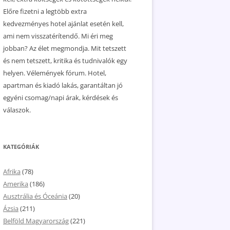
Előre fizetni a legtöbb extra
kedvezményes hotel ajánlat esetén kell,
ami nem visszatérítendő. Mi éri meg
jobban? Az élet megmondja. Mit tetszett
és nem tetszett, kritika és tudnivalók egy
helyen. Vélemények fórum. Hotel,
apartman és kiadó lakás, garantáltan jó
egyéni csomag/napi árak, kérdések és
válaszok.
KATEGÓRIÁK
Afrika
(78)
Amerika
(186)
Ausztrália és Óceánia
(20)
Ázsia
(211)
Belföld Magyarország
(221)