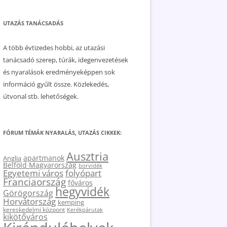
UTAZÁS TANÁCSADÁS
A több évtizedes hobbi, az utazási
tanácsadó szerep, túrák, idegenvezetések
és nyaralások eredményeképpen sok
információ gyűlt össze. Közlekedés,
útvonal stb. lehetőségek.
FÓRUM TÉMÁK NYARALÁS, UTAZÁS CIKKEK:
Ausztria
apartmanok
Anglia
Belföld Magyarország
borvidék
Egyetemi város
folyópart
Franciaország
főváros
hegyvidék
Görögország
Horvátország
kemping
kereskedelmi központ
Kerékpárutak
kikötőváros