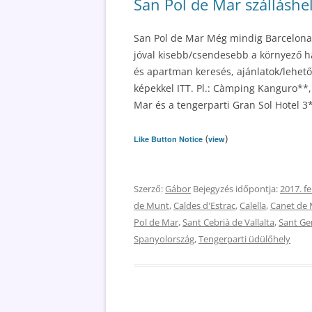
San Pol de Mar szálláshe
San Pol de Mar Még mindig Barcelona 
jóval kisebb/csendesebb a környező h
és apartman keresés, ajánlatok/lehetős
képekkel ITT. Pl.: Càmping Kanguro**,
Mar és a tengerparti Gran Sol Hotel 3*
(
)
Like Button Notice
view
Szerző:
Gábor
Bejegyzés időpontja:
2017. f
de Munt
,
Caldes d'Estrac
,
Calella
,
Canet de 
Pol de Mar
,
Sant Cebrià de Vallalta
,
Sant Gen
Spanyolország
,
Tengerparti üdülőhely