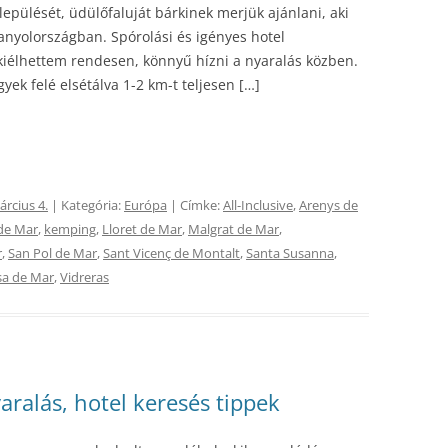
lepülését, üdülőfaluját bárkinek merjük ajánlani, aki
anyolországban. Spórolási és igényes hotel
 kiélhettem rendesen, könnyű hízni a nyaralás közben.
yek felé elsétálva 1-2 km-t teljesen […]
árcius 4.
| Kategória:
Európa
| Címke:
All-Inclusive
,
Arenys de
de Mar
,
kemping
,
Lloret de Mar
,
Malgrat de Mar
,
r
,
San Pol de Mar
,
Sant Vicenç de Montalt
,
Santa Susanna
,
sa de Mar
,
Vidreras
aralás, hotel keresés tippek