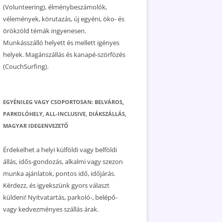
(Volunteering), élménybeszámolók,
vélemények, körutazás, új egyéni, öko- és
örökzöld témák ingyenesen.
Munkásszálló helyett és mellett igényes
helyek. Magánszállás és kanapé-szörfözés
(CouchSurfing).
EGYÉNILEG VAGY CSOPORTOSAN: BELVÁROS,
PARKOLÓHELY, ALL-INCLUSIVE, DIÁKSZÁLLÁS,
MAGYAR IDEGENVEZETŐ
Érdekelhet a helyi külföldi vagy belföldi
állás, idős-gondozás, alkalmi vagy szezon
munka ajánlatok, pontos idő, időjárás.
Kérdezz, és igyekszünk gyors választ
küldeni! Nyitvatartás, parkoló-, belépő-
vagy kedvezményes szállás árak.