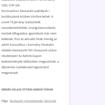
USD, CHF stb.
Koronavírus: beutazási szabályok /
korlátozások közben törölve lettek. A
covid-19 járvány statisztikák
visszakereshetőek, ország besorolások,
tesztek elfogadása, igazolások már nem
kellenek, friss és aktuális hírek mindig az
adott konzulátus / kormány hivatalos
oldalán keressünk! Ott olvassunk utána
részletesen! Az Airbnb kupon
kedvezmények időközben megszűntek, a
díjmentes csatlakozás/regisztráció
megmaradt.
KÉRDÉS-VÁLASZ ÚTITÁRS KERESŐ FÓRUM
Olga
-
Budapest nevezetesség, látnivaló