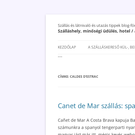
Szállás és látnivaló és utazás tippek blog-f
Szálláshely, minőségi üdülés, hotel 
KEZDŐLAP
A SZÁLLÁSKERESŐ KÜL-, B
---
SAN MARINO SZÁLLÁSOK ÉS
UTAZÁS OLCSÓBBAN 2018
CÍMKE:
CALDES D’ESTRAC
Canet de Mar szállás: sp
Cañet de Mar A Costa Brava kapuja Ba
számunkra a spanyol tengerparti nyara
magyar járt már itt, mégis kevés webol