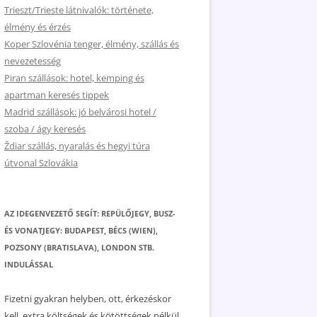
Trieszt/Trieste látnivalók: története,
élmény és érzés
Koper Szlovénia tenger, élmény, szállás és
nevezetesség
Piran szállások: hotel, kemping és
apartman keresés tippek
Madrid szállások: jó belvárosi hotel /
szoba / ágy keresés
Ždiar szállás, nyaralás és hegyi túra
útvonal Szlovákia
AZ IDEGENVEZETŐ SEGÍT: REPÜLŐJEGY, BUSZ-
ÉS VONATJEGY: BUDAPEST, BÉCS (WIEN),
POZSONY (BRATISLAVA), LONDON STB.
INDULÁSSAL
Fizetni gyakran helyben, ott, érkezéskor
kell, extra költségek és kötöttségek nélkül.