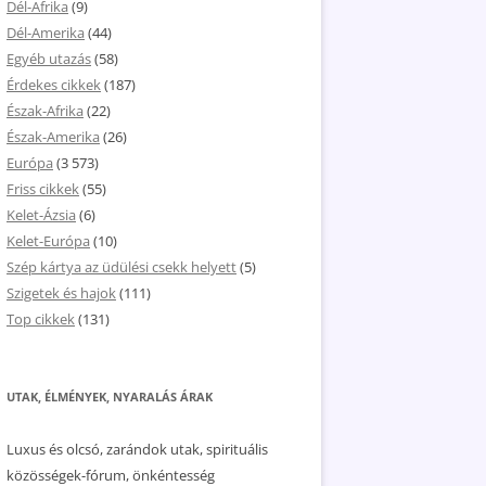
Dél-Afrika
(9)
Dél-Amerika
(44)
Egyéb utazás
(58)
Érdekes cikkek
(187)
Észak-Afrika
(22)
Észak-Amerika
(26)
Európa
(3 573)
Friss cikkek
(55)
Kelet-Ázsia
(6)
Kelet-Európa
(10)
Szép kártya az üdülési csekk helyett
(5)
Szigetek és hajok
(111)
Top cikkek
(131)
UTAK, ÉLMÉNYEK, NYARALÁS ÁRAK
Luxus és olcsó, zarándok utak, spirituális
közösségek-fórum, önkéntesség