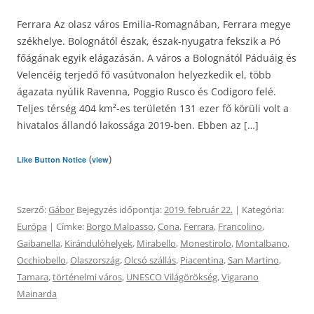
Ferrara Az olasz város Emilia-Romagnában, Ferrara megye
székhelye. Bolognától észak, észak-nyugatra fekszik a Pó
főágának egyik elágazásán. A város a Bolognától Páduáig és
Velencéig terjedő fő vasútvonalon helyezkedik el, több
ágazata nyúlik Ravenna, Poggio Rusco és Codigoro felé.
Teljes térség 404 km²-es területén 131 ezer fő körüli volt a
hivatalos állandó lakossága 2019-ben. Ebben az […]
(
)
Like Button Notice
view
Szerző:
Gábor
Bejegyzés időpontja:
2019. február 22.
| Kategória:
Európa
| Címke:
Borgo Malpasso
,
Cona
,
Ferrara
,
Francolino
,
Gaibanella
,
Kirándulóhelyek
,
Mirabello
,
Monestirolo
,
Montalbano
,
Occhiobello
,
Olaszország
,
Olcsó szállás
,
Piacentina
,
San Martino
,
Tamara
,
történelmi város
,
UNESCO Világörökség
,
Vigarano
Mainarda