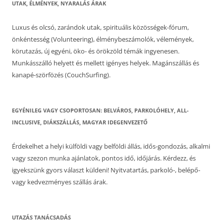
UTAK, ÉLMÉNYEK, NYARALÁS ÁRAK
Luxus és olcsó, zarándok utak, spirituális közösségek-fórum,
önkéntesség (Volunteering), élménybeszámolók, vélemények,
körutazás, új egyéni, öko- és örökzöld témák ingyenesen.
Munkásszálló helyett és mellett igényes helyek. Magánszállás és
kanapé-szörfözés (CouchSurfing).
EGYÉNILEG VAGY CSOPORTOSAN: BELVÁROS, PARKOLÓHELY, ALL-
INCLUSIVE, DIÁKSZÁLLÁS, MAGYAR IDEGENVEZETŐ
Érdekelhet a helyi külföldi vagy belföldi állás, idős-gondozás, alkalmi
vagy szezon munka ajánlatok, pontos idő, időjárás. Kérdezz, és
igyekszünk gyors választ küldeni! Nyitvatartás, parkoló-, belépő-
vagy kedvezményes szállás árak.
UTAZÁS TANÁCSADÁS