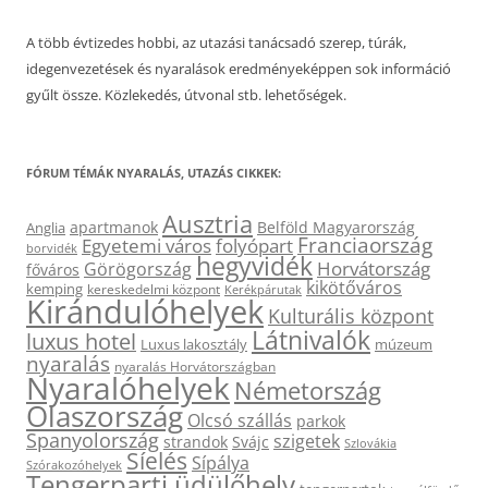
A több évtizedes hobbi, az utazási tanácsadó szerep, túrák,
idegenvezetések és nyaralások eredményeképpen sok információ
gyűlt össze. Közlekedés, útvonal stb. lehetőségek.
FÓRUM TÉMÁK NYARALÁS, UTAZÁS CIKKEK:
Ausztria
apartmanok
Belföld Magyarország
Anglia
Franciaország
Egyetemi város
folyópart
borvidék
hegyvidék
Horvátország
Görögország
főváros
kikötőváros
kemping
kereskedelmi központ
Kerékpárutak
Kirándulóhelyek
Kulturális központ
Látnivalók
luxus hotel
Luxus lakosztály
múzeum
nyaralás
nyaralás Horvátországban
Nyaralóhelyek
Németország
Olaszország
Olcsó szállás
parkok
Spanyolország
szigetek
strandok
Svájc
Szlovákia
Síelés
Sípálya
Szórakozóhelyek
Tengerparti üdülőhely