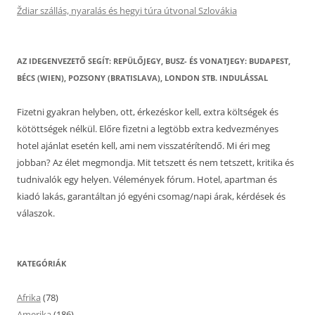
Ždiar szállás, nyaralás és hegyi túra útvonal Szlovákia
AZ IDEGENVEZETŐ SEGÍT: REPÜLŐJEGY, BUSZ- ÉS VONATJEGY: BUDAPEST,
BÉCS (WIEN), POZSONY (BRATISLAVA), LONDON STB. INDULÁSSAL
Fizetni gyakran helyben, ott, érkezéskor kell, extra költségek és
kötöttségek nélkül. Előre fizetni a legtöbb extra kedvezményes
hotel ajánlat esetén kell, ami nem visszatérítendő. Mi éri meg
jobban? Az élet megmondja. Mit tetszett és nem tetszett, kritika és
tudnivalók egy helyen. Vélemények fórum. Hotel, apartman és
kiadó lakás, garantáltan jó egyéni csomag/napi árak, kérdések és
válaszok.
KATEGÓRIÁK
Afrika
(78)
Amerika
(186)