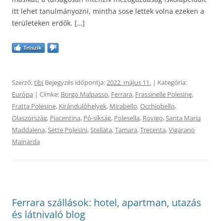
itt lehet tanulmányozni, mintha sose lettek volna ezeken a
területeken erdők. […]
Tetszik
Szerző:
tibi
Bejegyzés időpontja:
2022. május 11.
| Kategória:
Európa
| Címke:
Borgo Malpasso
,
Ferrara
,
Frassinelle Polesine
,
Fratta Polesine
,
Kirándulóhelyek
,
Mirabello
,
Occhiobello
,
Olaszország
,
Piacentina
,
Pó-síkság
,
Polesella
,
Rovigo
,
Santa Maria
Maddalena
,
Sette Polesini
,
Stellata
,
Tamara
,
Trecenta
,
Vigarano
Mainarda
Ferrara szállások: hotel, apartman, utazás
és látnivaló blog