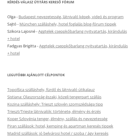
KÉRDÉS-VÁLASZ ÚTITÁRS KERESŐ FÓRUM
Olga
-
Budapest nevezetesség, látnivaló képek, videó és program
Sajtó
-
München szálláshely, hotel foglalás blog-fórum tippek
Szikora Lajosné
-
Aggtelek cseppkőbarlang nyitvatartás, kirándulás
+ hotel
Fadgyas Brigitta
-
Aggtelek cseppkőbarlang nyitvatartás, kirándulás
+ hotel
LEGUTÓBBI AJÁNLOTT CÉLPONTOK
Topolšica szálláshely, fürdő és látnivaló útikalauz
Sistiana: Olaszország északi, közeli tengerpart szállás
Kozina szálláshely: Trieszt szlovén szomszédsága tipp
Trieszt/Trieste látnivalók: története, élmény és érzés
Koper Szlovénia tenger, élmény, szállás és nevezetesség
Piran szállások: hotel, kemping és apartman keresés tippek
Madrid szállások: jó belvárosi hotel / szoba / ágy keresés