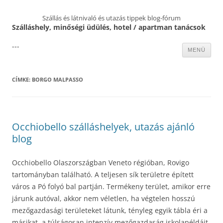
Szállás és látnivaló és utazás tippek blog-fórum
Szálláshely, minőségi üdülés, hotel / apartman tanácsok
---
Kilépés
MENÜ
a
tartalomba
CÍMKE:
BORGO MALPASSO
Occhiobello szálláshelyek, utazás ajánló
blog
Occhiobello Olaszországban Veneto régióban, Rovigo
tartományban található. A teljesen sík területre épített
város a Pó folyó bal partján. Termékeny terület, amikor erre
járunk autóval, akkor nem véletlen, ha végtelen hosszú
mezőgazdasági területeket látunk, tényleg egyik tábla éri a
másikat, a túlságosan intenzív mezőgazdaság iskolapéldáit