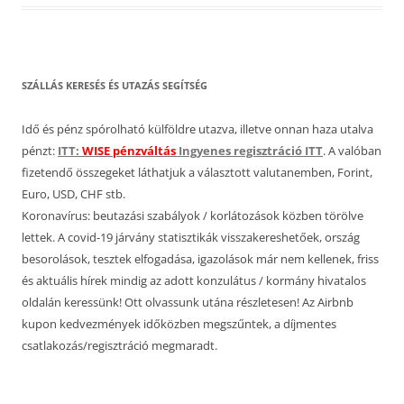
SZÁLLÁS KERESÉS ÉS UTAZÁS SEGÍTSÉG
Idő és pénz spórolható külföldre utazva, illetve onnan haza utalva
pénzt:
ITT:
WISE pénzváltás
Ingyenes regisztráció ITT
. A valóban
fizetendő összegeket láthatjuk a választott valutanemben, Forint,
Euro, USD, CHF stb.
Koronavírus: beutazási szabályok / korlátozások közben törölve
lettek. A covid-19 járvány statisztikák visszakereshetőek, ország
besorolások, tesztek elfogadása, igazolások már nem kellenek, friss
és aktuális hírek mindig az adott konzulátus / kormány hivatalos
oldalán keressünk! Ott olvassunk utána részletesen! Az Airbnb
kupon kedvezmények időközben megszűntek, a díjmentes
csatlakozás/regisztráció megmaradt.