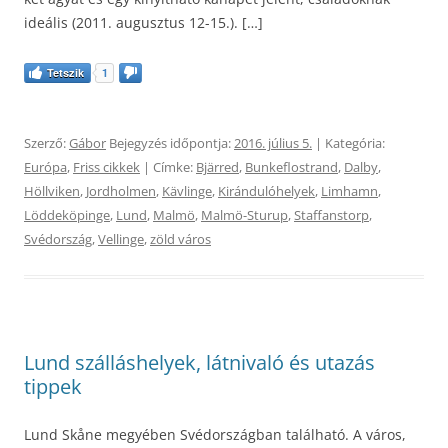
ideális (2011. augusztus 12-15.). […]
Tetszik
1
Szerző:
Gábor
Bejegyzés időpontja:
2016. július 5.
| Kategória:
Európa
,
Friss cikkek
| Címke:
Bjärred
,
Bunkeflostrand
,
Dalby
,
Höllviken
,
Jordholmen
,
Kävlinge
,
Kirándulóhelyek
,
Limhamn
,
Löddeköpinge
,
Lund
,
Malmö
,
Malmö-Sturup
,
Staffanstorp
,
Svédország
,
Vellinge
,
zöld város
Lund szálláshelyek, látnivaló és utazás
tippek
Lund Skåne megyében Svédországban található. A város,