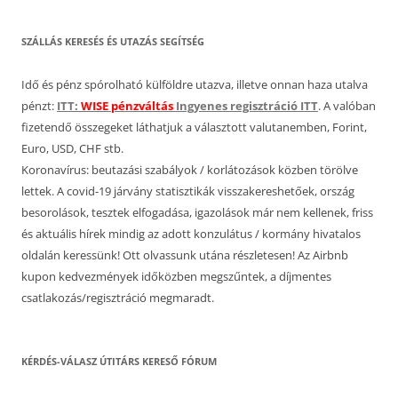
SZÁLLÁS KERESÉS ÉS UTAZÁS SEGÍTSÉG
Idő és pénz spórolható külföldre utazva, illetve onnan haza utalva
pénzt:
ITT:
WISE pénzváltás
Ingyenes regisztráció ITT
. A valóban
fizetendő összegeket láthatjuk a választott valutanemben, Forint,
Euro, USD, CHF stb.
Koronavírus: beutazási szabályok / korlátozások közben törölve
lettek. A covid-19 járvány statisztikák visszakereshetőek, ország
besorolások, tesztek elfogadása, igazolások már nem kellenek, friss
és aktuális hírek mindig az adott konzulátus / kormány hivatalos
oldalán keressünk! Ott olvassunk utána részletesen! Az Airbnb
kupon kedvezmények időközben megszűntek, a díjmentes
csatlakozás/regisztráció megmaradt.
KÉRDÉS-VÁLASZ ÚTITÁRS KERESŐ FÓRUM