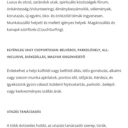
Luxus és olcsó, zarándok utak, spirituális közösségek-fórum,
önkéntesség (Volunteering), élménybeszámolók, vélemények,
körutazás, új egyéni, öko- és örökzöld témák ingyenesen.
Munkásszálló helyett és mellett igényes helyek. Magánszállás és
kanapé-szörfözés (CouchSurfing).
EGYÉNILEG VAGY CSOPORTOSAN: BELVÁROS, PARKOLÓHELY, ALL-
INCLUSIVE, DIÁKSZÁLLÁS, MAGYAR IDEGENVEZETŐ
Érdekelhet a helyi külföldi vagy belföldi állás, idős-gondozás, alkalmi
vagy szezon munka ajánlatok, pontos idő, időjárás. Kérdezz, és
igyekszünk gyors választ küldeni! Nyitvatartás, parkoló-, belépő-
vagy kedvezményes szállás árak.
UTAZÁS TANÁCSADÁS
A több évtizedes hobbi, az utazási tanácsadó szerep, túrák,