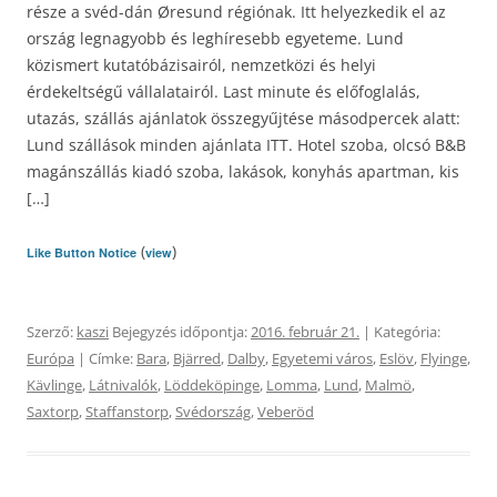
része a svéd-dán Øresund régiónak. Itt helyezkedik el az
ország legnagyobb és leghíresebb egyeteme. Lund
közismert kutatóbázisairól, nemzetközi és helyi
érdekeltségű vállalatairól. Last minute és előfoglalás,
utazás, szállás ajánlatok összegyűjtése másodpercek alatt:
Lund szállások minden ajánlata ITT. Hotel szoba, olcsó B&B
magánszállás kiadó szoba, lakások, konyhás apartman, kis
[…]
(
)
Like Button Notice
view
Szerző:
kaszi
Bejegyzés időpontja:
2016. február 21.
| Kategória:
Európa
| Címke:
Bara
,
Bjärred
,
Dalby
,
Egyetemi város
,
Eslöv
,
Flyinge
,
Kävlinge
,
Látnivalók
,
Löddeköpinge
,
Lomma
,
Lund
,
Malmö
,
Saxtorp
,
Staffanstorp
,
Svédország
,
Veberöd