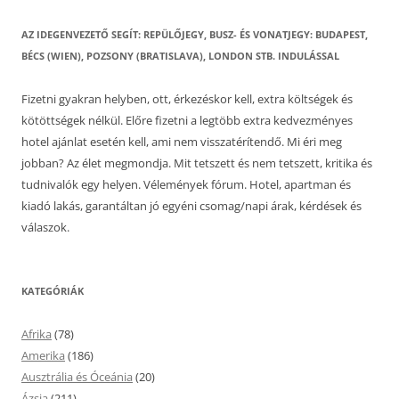
AZ IDEGENVEZETŐ SEGÍT: REPÜLŐJEGY, BUSZ- ÉS VONATJEGY: BUDAPEST,
BÉCS (WIEN), POZSONY (BRATISLAVA), LONDON STB. INDULÁSSAL
Fizetni gyakran helyben, ott, érkezéskor kell, extra költségek és
kötöttségek nélkül. Előre fizetni a legtöbb extra kedvezményes
hotel ajánlat esetén kell, ami nem visszatérítendő. Mi éri meg
jobban? Az élet megmondja. Mit tetszett és nem tetszett, kritika és
tudnivalók egy helyen. Vélemények fórum. Hotel, apartman és
kiadó lakás, garantáltan jó egyéni csomag/napi árak, kérdések és
válaszok.
KATEGÓRIÁK
Afrika
(78)
Amerika
(186)
Ausztrália és Óceánia
(20)
Ázsia
(211)