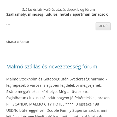
Szállás és látnivaló és utazás tippek blog-fórum
Szálláshely, minőségi üdülés, hotel / apartman tanácsok
---
Kilépés
MENÜ
a
tartalomba
CÍMKE:
BJÄRRED
Malmö szállás és nevezetesség fórum
Malmö Stockholm és Göteborg után Svédország harmadik
legnépesebb városa, s egyben legdélebbi megyéjének,
Skåne megyének a székhelye. Még a főszezonra
foglalhatunk luxus szállodát nagyon jó feltételekkel, árakon.
Pl.: SCANDIC MALMO CITY HOTEL ****, 3 éjszaka 198
USD/fő büféreggelivel, Double Family Superior szoba, ami
két ágyat és egy kinyitható kanapét jelent, családoknak