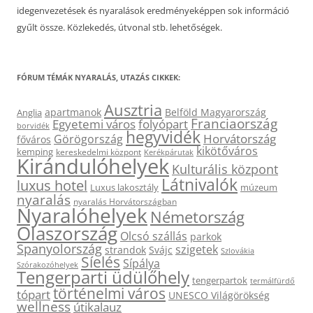
idegenvezetések és nyaralások eredményeképpen sok információ
gyűlt össze. Közlekedés, útvonal stb. lehetőségek.
FÓRUM TÉMÁK NYARALÁS, UTAZÁS CIKKEK:
Ausztria
apartmanok
Belföld Magyarország
Anglia
Franciaország
Egyetemi város
folyópart
borvidék
hegyvidék
Horvátország
Görögország
főváros
kikötőváros
kemping
kereskedelmi központ
Kerékpárutak
Kirándulóhelyek
Kulturális központ
Látnivalók
luxus hotel
Luxus lakosztály
múzeum
nyaralás
nyaralás Horvátországban
Nyaralóhelyek
Németország
Olaszország
Olcsó szállás
parkok
Spanyolország
szigetek
strandok
Svájc
Szlovákia
Síelés
Sípálya
Szórakozóhelyek
Tengerparti üdülőhely
tengerpartok
termálfürdő
történelmi város
tópart
UNESCO Világörökség
wellness
útikalauz