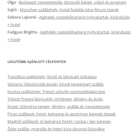
Olga
-
Budapest nevezetesség, látnivaló képek, videó és program
Sajtó
-
München szálláshely, hotel foglalás blog-fórum tippek
Szikora Lajosné
-
Aggtelek cseppkőbarlang nyitvatartás, kirándulás
+ hotel
Fadgyas Brigitta
-
Aggtelek cseppkőbarlang nyitvatartás, kirándulás
+ hotel
LEGUTÓBBI AJÁNLOTT CÉLPONTOK
Topolšica szálláshely, fürdő és látnivaló útikalauz
Sistiana: Olaszország északi, közeli tengerpart szállás
Kozina szálláshely: Trieszt szlovén szomszédsága tipp
Trieszt/Trieste látnivalók: története, élmény és érzés
Koper Szlovénia tenger, élmény, szállás és nevezetesség
Piran szállások: hotel, kemping és apartman keresés tippek
Madrid szállások: jó belvárosi hotel / szoba / ágy keresés
Ždiar szállás, nyaralás és hegyi túra útvonal Szlovákia