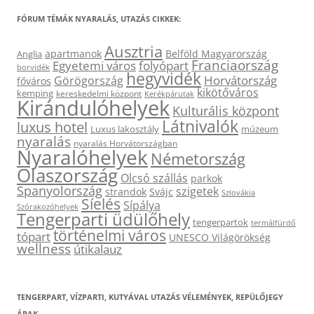
FÓRUM TÉMÁK NYARALÁS, UTAZÁS CIKKEK:
Ausztria
apartmanok
Belföld Magyarország
Anglia
Franciaország
Egyetemi város
folyópart
borvidék
hegyvidék
Horvátország
Görögország
főváros
kikötőváros
kemping
kereskedelmi központ
Kerékpárutak
Kirándulóhelyek
Kulturális központ
Látnivalók
luxus hotel
Luxus lakosztály
múzeum
nyaralás
nyaralás Horvátországban
Nyaralóhelyek
Németország
Olaszország
Olcsó szállás
parkok
Spanyolország
szigetek
strandok
Svájc
Szlovákia
Síelés
Sípálya
Szórakozóhelyek
Tengerparti üdülőhely
tengerpartok
termálfürdő
történelmi város
tópart
UNESCO Világörökség
wellness
útikalauz
TENGERPART, VÍZPARTI, KUTYÁVAL UTAZÁS VÉLEMÉNYEK, REPÜLŐJEGY
ÁRAK