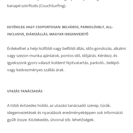
kanapé-szörfözés (CouchSurfing).
EGYÉNILEG VAGY CSOPORTOSAN: BELVÁROS, PARKOLÓHELY, ALL-
INCLUSIVE, DIÁKSZÁLLÁS, MAGYAR IDEGENVEZETŐ
Érdekelhet a helyi külföldi vagy belföldi állás, idős-gondozás, alkalmi
vagy szezon munka ajánlatok, pontos idő, időjárás. Kérdezz, és
igyekszünk gyors választ küldeni! Nyitvatartás, parkoló-, belépő-
vagy kedvezményes szállás árak.
UTAZÁS TANÁCSADÁS
A több évtizedes hobbi, az utazási tanácsadó szerep, túrák,
idegenvezetések és nyaralások eredményeképpen sok információ
gyűlt össze. Közlekedés, útvonal stb. lehetőségek.