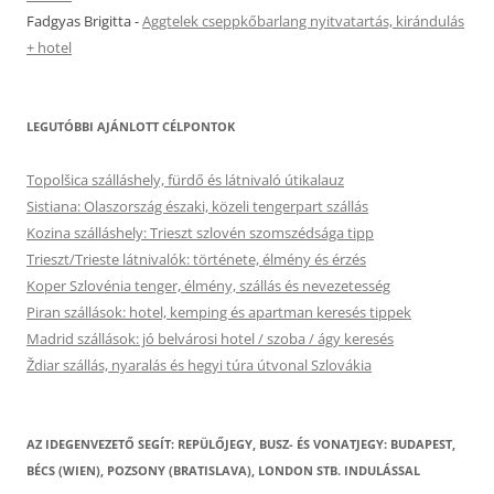
Fadgyas Brigitta
-
Aggtelek cseppkőbarlang nyitvatartás, kirándulás
+ hotel
LEGUTÓBBI AJÁNLOTT CÉLPONTOK
Topolšica szálláshely, fürdő és látnivaló útikalauz
Sistiana: Olaszország északi, közeli tengerpart szállás
Kozina szálláshely: Trieszt szlovén szomszédsága tipp
Trieszt/Trieste látnivalók: története, élmény és érzés
Koper Szlovénia tenger, élmény, szállás és nevezetesség
Piran szállások: hotel, kemping és apartman keresés tippek
Madrid szállások: jó belvárosi hotel / szoba / ágy keresés
Ždiar szállás, nyaralás és hegyi túra útvonal Szlovákia
AZ IDEGENVEZETŐ SEGÍT: REPÜLŐJEGY, BUSZ- ÉS VONATJEGY: BUDAPEST,
BÉCS (WIEN), POZSONY (BRATISLAVA), LONDON STB. INDULÁSSAL