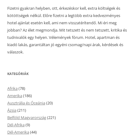
Fizetni gyakran helyben, ott, érkezéskor kell, extra költségek és
kötöttségek nélkül. Előre fizetni a legtöbb extra kedvezményes
hotel ajánlat esetén kell, ami nem visszatérítendő. Mi éri meg
jobban? Az élet megmondja. Mit tetszett és nem tetszett, kritika és
tudnivalók egy helyen. Vélemények fórum. Hotel, apartman és
kiadó lakás, garantáltan jó egyéni csomag/napi árak, kérdések és
válaszok.
KATEGÓRIÁK
Afrika
(78)
Amerika
(186)
Ausztrália és Óceánia
(20)
Ázsia
(211)
Belföld Magyarország
(221)
Dél-Afrika
(9)
Dél-Amerika
(44)