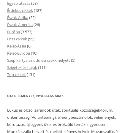
Egyéb utazás
(58)
Érdekes cikkek
(187)
Észak-Afrika
(22)
Észak-Amerika
(26)
Európa
(3 573)
Friss cikkek
(55)
Kelet-Ázsia
(6)
Kelet-Európa
(10)
Szép kártya az üdülési csekk helyett
(5)
Szigetek és hajok
(111)
Top cikkek
(131)
UTAK, ÉLMÉNYEK, NYARALÁS ÁRAK
Luxus és olcsó, zarándok utak, spirituális közösségek-fórum,
önkéntesség (Volunteering), élménybeszámolók, vélemények,
körutazás, új egyéni, öko- és örökzöld témák ingyenesen.
Munkásszálló helyett és mellett igényes helyek. Magánszállás és