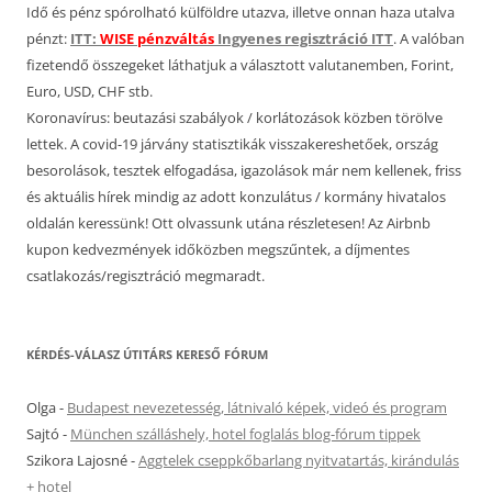
Idő és pénz spórolható külföldre utazva, illetve onnan haza utalva
pénzt:
ITT:
WISE pénzváltás
Ingyenes regisztráció ITT
. A valóban
fizetendő összegeket láthatjuk a választott valutanemben, Forint,
Euro, USD, CHF stb.
Koronavírus: beutazási szabályok / korlátozások közben törölve
lettek. A covid-19 járvány statisztikák visszakereshetőek, ország
besorolások, tesztek elfogadása, igazolások már nem kellenek, friss
és aktuális hírek mindig az adott konzulátus / kormány hivatalos
oldalán keressünk! Ott olvassunk utána részletesen! Az Airbnb
kupon kedvezmények időközben megszűntek, a díjmentes
csatlakozás/regisztráció megmaradt.
KÉRDÉS-VÁLASZ ÚTITÁRS KERESŐ FÓRUM
Olga
-
Budapest nevezetesség, látnivaló képek, videó és program
Sajtó
-
München szálláshely, hotel foglalás blog-fórum tippek
Szikora Lajosné
-
Aggtelek cseppkőbarlang nyitvatartás, kirándulás
+ hotel