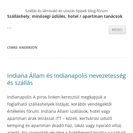
Szállás és látnivaló és utazás tippek blog-fórum
Szálláshely, minőségi üdülés, hotel / apartman tanácsok
---
Kilépés
MENÜ
a
tartalomba
CÍMKE:
ANDERSON
Indiana Állam és Indianapolis nevezetesség
és szállás
Indianapolis A piros linken keresztül megkapjuk a
foglalható szálláshelyek listáját, korábbi vendégektől
értékelés fórum: Indiana Állam szállások, hotel vagy
apartman árak leírással ITT – közeli, kertvárosi üdülő
kemping és apartman (kiadó ház, lakás vagy nyaraló villa)
ajánló. Kis csoportok részére a hotelkereső kínálja a szabad