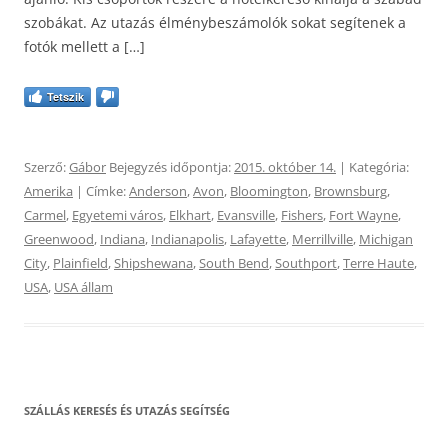
szobákat. Az utazás élménybeszámolók sokat segítenek a
fotók mellett a […]
Tetszik
Szerző:
Gábor
Bejegyzés időpontja:
2015. október 14.
| Kategória:
Amerika
| Címke:
Anderson
,
Avon
,
Bloomington
,
Brownsburg
,
Carmel
,
Egyetemi város
,
Elkhart
,
Evansville
,
Fishers
,
Fort Wayne
,
Greenwood
,
Indiana
,
Indianapolis
,
Lafayette
,
Merrillville
,
Michigan
City
,
Plainfield
,
Shipshewana
,
South Bend
,
Southport
,
Terre Haute
,
USA
,
USA állam
SZÁLLÁS KERESÉS ÉS UTAZÁS SEGÍTSÉG