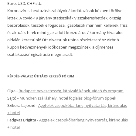
Euro, USD, CHF stb.
Koronavírus: beutazási szabályok / korlátozások közben törölve
lettek. A covid-19 járvány statisztikák visszakereshetőek, ország
besorolások, tesztek elfogadása, igazolások már nem kellenek, friss
és aktuális hírek mindig az adott konzulátus / kormány hivatalos
oldalán keressünk! Ott olvassunk utána részletesen! Az Airbnb
kupon kedvezmények időközben megszűntek, a díjmentes
csatlakozás/regisztráció megmaradt.
KÉRDÉS-VÁLASZ ÚTITÁRS KERESŐ FÓRUM
Olga
-
Budapest nevezetesség, látnivaló képek, videó és program
Sajtó
-
München szálláshely, hotel foglalás blog-fórum tippek
Szikora Lajosné
-
Aggtelek cseppkőbarlang nyitvatartás, kirándulás
+ hotel
Fadgyas Brigitta
-
Aggtelek cseppkőbarlang nyitvatartás, kirándulás
+ hotel