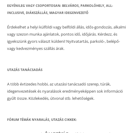
EGYÉNILEG VAGY CSOPORTOSAN: BELVÁROS, PARKOLÓHELY, ALL-
INCLUSIVE, DIÁKSZÁLLÁS, MAGYAR IDEGENVEZETŐ
Érdekelhet a helyi külföldi vagy belföldi állás, idős-gondozás, alkalmi
vagy szezon munka ajánlatok, pontos idő, időjárás. Kérdezz, és
igyekszünk gyors választ küldeni! Nyitvatartás, parkoló-, belépő-
vagy kedvezményes szállás árak.
UTAZÁS TANÁCSADÁS
A több évtizedes hobbi, az utazási tanácsadó szerep, túrák,
idegenvezetések és nyaralások eredményeképpen sok információ
gyűlt össze. Közlekedés, útvonal stb. lehetőségek.
FÓRUM TÉMÁK NYARALÁS, UTAZÁS CIKKEK: