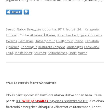
Tetszik
Szerző:
Gábor
Bejegyzés időpontja:
2017. február 24.
| Kategória:
Európa
| Címke:
Akranes
,
Álftanes
,
Botanikus kert
,
Egyetemi város
,
főváros
,
Garðabær
,
Hafnarfjördur
,
Hvalfjörður
,
Izland
,
Kézilabda
,
Kjalarnes
,
Kópavogur
,
Kulturális központ
,
labdarúgás
,
Látnivalók
,
Leirá
,
Mosfellsbær
,
Saurbær
,
Seltjarnarnes
,
Sport
,
Vogar
SZÁLLÁS KERESÉS ÉS UTAZÁS SEGÍTSÉG
Idő és pénz spórolható külföldre utazva, illetve onnan haza utalva
pénzt:
ITT:
WISE pénzváltás
Ingyenes regisztráció ITT
. A valóban
fizetendő összegeket láthatjuk a választott valutanemben, Forint,