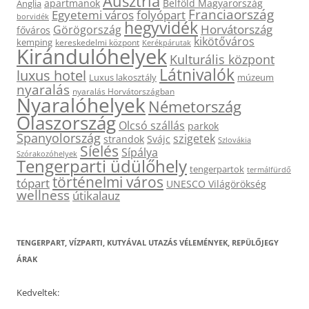
Ausztria
apartmanok
Belföld Magyarország
Anglia
Franciaország
Egyetemi város
folyópart
borvidék
hegyvidék
Horvátország
Görögország
főváros
kikötőváros
kemping
kereskedelmi központ
Kerékpárutak
Kirándulóhelyek
Kulturális központ
Látnivalók
luxus hotel
Luxus lakosztály
múzeum
nyaralás
nyaralás Horvátországban
Nyaralóhelyek
Németország
Olaszország
Olcsó szállás
parkok
Spanyolország
szigetek
strandok
Svájc
Szlovákia
Síelés
Sípálya
Szórakozóhelyek
Tengerparti üdülőhely
tengerpartok
termálfürdő
történelmi város
tópart
UNESCO Világörökség
wellness
útikalauz
TENGERPART, VÍZPARTI, KUTYÁVAL UTAZÁS VÉLEMÉNYEK, REPÜLŐJEGY
ÁRAK
Kedveltek: