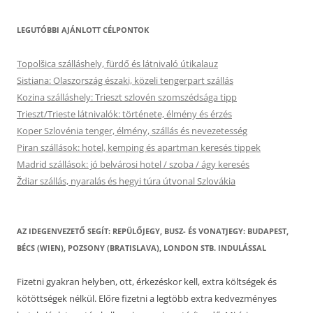
LEGUTÓBBI AJÁNLOTT CÉLPONTOK
Topolšica szálláshely, fürdő és látnivaló útikalauz
Sistiana: Olaszország északi, közeli tengerpart szállás
Kozina szálláshely: Trieszt szlovén szomszédsága tipp
Trieszt/Trieste látnivalók: története, élmény és érzés
Koper Szlovénia tenger, élmény, szállás és nevezetesség
Piran szállások: hotel, kemping és apartman keresés tippek
Madrid szállások: jó belvárosi hotel / szoba / ágy keresés
Ždiar szállás, nyaralás és hegyi túra útvonal Szlovákia
AZ IDEGENVEZETŐ SEGÍT: REPÜLŐJEGY, BUSZ- ÉS VONATJEGY: BUDAPEST,
BÉCS (WIEN), POZSONY (BRATISLAVA), LONDON STB. INDULÁSSAL
Fizetni gyakran helyben, ott, érkezéskor kell, extra költségek és
kötöttségek nélkül. Előre fizetni a legtöbb extra kedvezményes