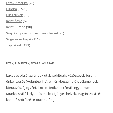
Észak-Amerika
(26)
Európa
(3 573)
Friss cikkek
(55)
Kelet-Ázsia
(6)
Kelet-Európa
(10)
Szép kártya az üdülési csekk helyett
(5)
Szigetek és hajok
(111)
Top cikkek
(131)
UTAK, ÉLMÉNYEK, NYARALÁS ÁRAK
Luxus és olcsó, zarándok utak, spirituális közösségek-fórum,
önkéntesség (Volunteering), élménybeszámolók, vélemények,
körutazás, új egyéni, öko- és örökzöld témák ingyenesen.
Munkásszálló helyett és mellett igényes helyek. Magánszállás és
kanapé-szörfözés (CouchSurfing).