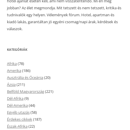
hotel ajánlat esetén kell, ami nem visszatérítendő. Mi éri meg
jobban? Az élet megmondja. Mit tetszett és nem tetszett, kritika és
tudnivalók egy helyen. Vélemények fórum. Hotel, apartman és
kiadó lakás, garantáltan jó egyéni csomag/napi árak, kérdések és
válaszok.
KATEGÓRIÁK
Afrika
(78)
Amerika
(186)
Ausztrália és Óceánia
(20)
Ázsia
(211)
Belföld Magyarország
(221)
Dél-Afrika
(9)
Dél-Amerika
(44)
Egyéb utazás
(58)
Érdekes cikkek
(187)
Észak-Afrika
(22)