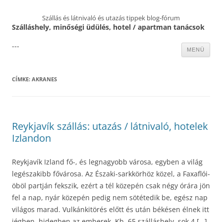
Szállás és látnivaló és utazás tippek blog-fórum
Szálláshely, minőségi üdülés, hotel / apartman tanácsok
---
Kilépés
MENÜ
a
tartalomba
CÍMKE:
AKRANES
Reykjavík szállás: utazás / látnivaló, hotelek
Izlandon
Reykjavík Izland fő-, és legnagyobb városa, egyben a világ
legészakibb fővárosa. Az Északi-sarkkörhöz közel, a Faxaflói-
öböl partján fekszik, ezért a tél közepén csak négy órára jön
fel a nap, nyár közepén pedig nem sötétedik be, egész nap
világos marad. Vulkánkitörés előtt és után békésen élnek itt
jégben, hidegben az emberek. Kb. 65 szálláshely, sok 4 […]