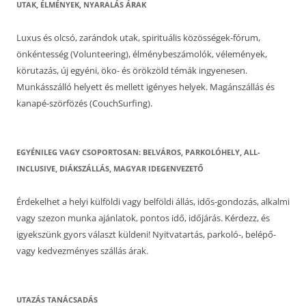
UTAK, ÉLMÉNYEK, NYARALÁS ÁRAK
Luxus és olcsó, zarándok utak, spirituális közösségek-fórum,
önkéntesség (Volunteering), élménybeszámolók, vélemények,
körutazás, új egyéni, öko- és örökzöld témák ingyenesen.
Munkásszálló helyett és mellett igényes helyek. Magánszállás és
kanapé-szörfözés (CouchSurfing).
EGYÉNILEG VAGY CSOPORTOSAN: BELVÁROS, PARKOLÓHELY, ALL-
INCLUSIVE, DIÁKSZÁLLÁS, MAGYAR IDEGENVEZETŐ
Érdekelhet a helyi külföldi vagy belföldi állás, idős-gondozás, alkalmi
vagy szezon munka ajánlatok, pontos idő, időjárás. Kérdezz, és
igyekszünk gyors választ küldeni! Nyitvatartás, parkoló-, belépő-
vagy kedvezményes szállás árak.
UTAZÁS TANÁCSADÁS