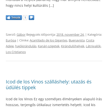
hogy nincs helyi kultúrális […]
Tetszik
1
Szerző:
Gábor
Bejegyzés időpontja:
2018. november 24.
| Kategória:
Európa
| Címke:
Acantilado de los Gigantes
,
Buenavista
,
Costa
Adeje
,
hajókirándulás
,
Kanári-szigetek
,
Kirándulóhelyek
,
Látnivalók
,
Los Cristianos
Icod de los Vinos szálláshely: utazás és
üdülés tippek
Icod de los Vinos Ez egy személyes élményeken alapuló írás
hosszas, terjengős útikalauz ismertetés helyett. Icod kis