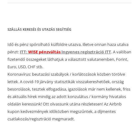
SZÁLLÁS KERESÉS ÉS UTAZÁS SEGÍTSÉG
Idő és pénz spórolható külföldre utazva, illetve onnan haza utalva
pénzt:
ITT:
WISE pénzváltás
Ingyenes regisztráció ITT
. A valóban
fizetendő összegeket láthatjuk a választott valutanemben, Forint,
Euro, USD, CHF stb.
Koronavírus: beutazási szabályok / korlátozások közben törölve
lettek. A covid-19 járvány statisztikák visszakereshetőek, ország
besorolások, tesztek elfogadása, igazolások már nem kellenek, friss
és aktuális hírek mindig az adott konzulátus / kormány hivatalos
oldalán keressünk! Ott olvassunk utána részletesen! Az Airbnb
kupon kedvezmények időközben megszűntek, a díjmentes
csatlakozás/regisztráció megmaradt.