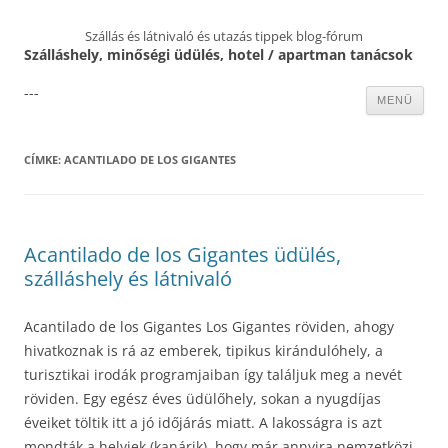
Szállás és látnivaló és utazás tippek blog-fórum
Szálláshely, minőségi üdülés, hotel / apartman tanácsok
---
Kilépés
MENÜ
a
tartalomba
CÍMKE:
ACANTILADO DE LOS GIGANTES
Acantilado de los Gigantes üdülés,
szálláshely és látnivaló
Acantilado de los Gigantes Los Gigantes röviden, ahogy
hivatkoznak is rá az emberek, tipikus kirándulóhely, a
turisztikai irodák programjaiban így találjuk meg a nevét
röviden. Egy egész éves üdülőhely, sokan a nyugdíjas
éveiket töltik itt a jó időjárás miatt. A lakosságra is azt
mondták a helyiek (kanárik), hogy már annyira nemzetközi,