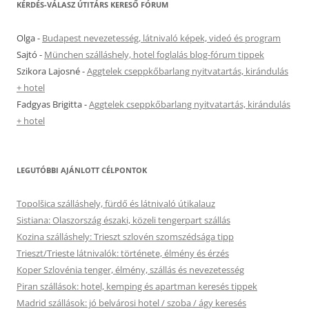
KÉRDÉS-VÁLASZ ÚTITÁRS KERESŐ FÓRUM
Olga
-
Budapest nevezetesség, látnivaló képek, videó és program
Sajtó
-
München szálláshely, hotel foglalás blog-fórum tippek
Szikora Lajosné
-
Aggtelek cseppkőbarlang nyitvatartás, kirándulás
+ hotel
Fadgyas Brigitta
-
Aggtelek cseppkőbarlang nyitvatartás, kirándulás
+ hotel
LEGUTÓBBI AJÁNLOTT CÉLPONTOK
Topolšica szálláshely, fürdő és látnivaló útikalauz
Sistiana: Olaszország északi, közeli tengerpart szállás
Kozina szálláshely: Trieszt szlovén szomszédsága tipp
Trieszt/Trieste látnivalók: története, élmény és érzés
Koper Szlovénia tenger, élmény, szállás és nevezetesség
Piran szállások: hotel, kemping és apartman keresés tippek
Madrid szállások: jó belvárosi hotel / szoba / ágy keresés