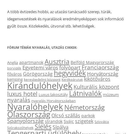
A több évtizedes hobbi, az utazási tanácsadó szerep, túrák,
idegenvezetések és nyaralások eredményeképpen sok információ
gyűlt össze. Közlekedés, útvonal stb. lehetőségek.
FÓRUM TÉMÁK NYARALÁS, UTAZÁS CIKKEK:
Ausztria
apartmanok
Belföld Magyarország
Anglia
Franciaország
Egyetemi város
folyópart
borvidék
hegyvidék
Horvátország
Görögország
főváros
kikötőváros
kemping
kereskedelmi központ
Kerékpárutak
Kirándulóhelyek
Kulturális központ
Látnivalók
luxus hotel
Luxus lakosztály
múzeum
nyaralás
nyaralás Horvátországban
Nyaralóhelyek
Németország
Olaszország
Olcsó szállás
parkok
Spanyolország
szigetek
strandok
Svájc
Szlovákia
Síelés
Sípálya
Szórakozóhelyek
Tengerparti üdülőhely