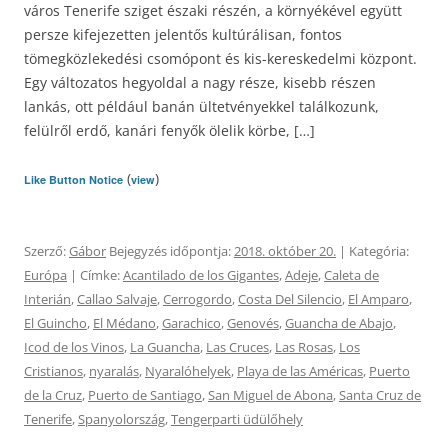
város Tenerife sziget északi részén, a környékével együtt
persze kifejezetten jelentős kultúrálisan, fontos
tömegközlekedési csomópont és kis-kereskedelmi központ.
Egy változatos hegyoldal a nagy része, kisebb részen
lankás, ott például banán ültetvényekkel találkozunk,
felülről erdő, kanári fenyők ölelik körbe, […]
(
)
Like Button Notice
view
Szerző:
Gábor
Bejegyzés időpontja:
2018. október 20.
| Kategória:
Európa
| Címke:
Acantilado de los Gigantes
,
Adeje
,
Caleta de
Interián
,
Callao Salvaje
,
Cerrogordo
,
Costa Del Silencio
,
El Amparo
,
El Guincho
,
El Médano
,
Garachico
,
Genovés
,
Guancha de Abajo
,
Icod de los Vinos
,
La Guancha
,
Las Cruces
,
Las Rosas
,
Los
Cristianos
,
nyaralás
,
Nyaralóhelyek
,
Playa de las Américas
,
Puerto
de la Cruz
,
Puerto de Santiago
,
San Miguel de Abona
,
Santa Cruz de
Tenerife
,
Spanyolország
,
Tengerparti üdülőhely