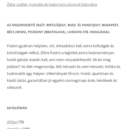
Ždiar szállás, nyaralás és hegyi túra útvonal Szlovákia
AZ IDEGENVEZETŐ SEGÍT: REPÜLŐJEGY, BUSZ- ÉS VONATJEGY: BUDAPEST,
BÉCS (WIEN), POZSONY (BRATISLAVA), LONDON STB. INDULÁSSAL
Fizetni gyakran helyben, ott, érkezéskor kell, extra költségek és
kötöttségek nélkül. Előre fizetni a legtöbb extra kedvezményes
hotel ajánlat esetén kell, ami nem visszatérítendő. Mi éri meg
jobban? Az élet megmondja. Mit tetszett és nem tetszett, kritika és
tudnivalók egy helyen. Vélemények fórum. Hotel, apartman és
kiadó lakás, garantáltan jó egyéni csomag/napi árak, kérdések és
válaszok.
KATEGÓRIÁK
Afrika
(78)
Amerika
(186)